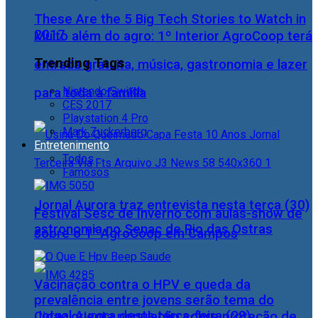
These Are the 5 Big Tech Stories to Watch in
2017
Muito além do agro: 1º Interior AgroCoop terá
Trending Tags
entrada gratuita, música, gastronomia e lazer
Nintendo Switch
para toda a família
CES 2017
Playstation 4 Pro
Mark Zuckerberg
Entretenimento
Todos
Famosos
Jornal Aurora traz entrevista nesta terça (30)
Festival Sesc de Inverno com aulas-show de
astronomia no Senac de Rio das Ostras
sobre o 1° AgroCoop em Campos
Vacinação contra o HPV e queda da
prevalência entre jovens serão tema do
Jornal Aurora desta terça-feira (28)
Cidac orienta população sobre proteção de