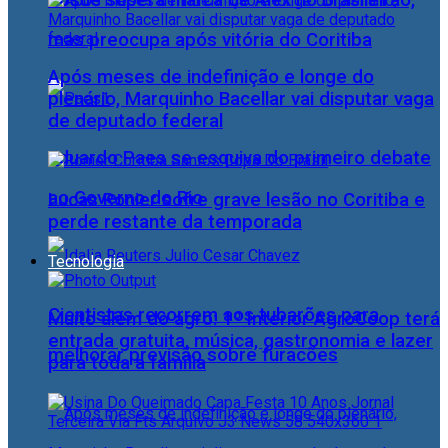
Josué supera marca de Alex no Brasileirão,
mas preocupa após vitória do Coritiba
Após meses de indefinição e longe do
plenário, Marquinho Bacellar vai disputar vaga
de deputado federal
Eduardo Paes se esquiva do primeiro debate
ao Governo do Rio
Lucas Ronier sofre grave lesão no Coritiba e
perde restante da temporada
Tecnologia
Cientistas recorrem aos tubarões para
Muito além do agro: 1º Interior AgroCoop terá
entrada gratuita, música, gastronomia e lazer
melhorar previsão sobre furacões
para toda a família