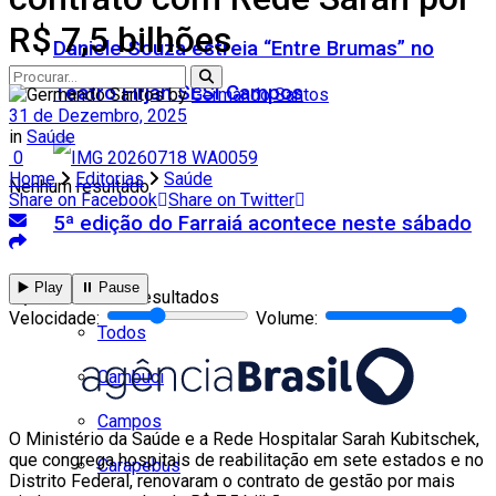
R$ 7,5 bilhões
Daniele Souza estreia “Entre Brumas” no
Teatro Firjan SESI Campos
by
Germando Santos
31 de Dezembro, 2025
in
Saúde
0
Home
Editorias
Saúde
Nenhum resultado
Share on Facebook
Share on Twitter
5ª edição do Farraiá acontece neste sábado
Cidades
▶️ Play
⏸️ Pause
Ver todos os resultados
Velocidade:
Volume:
Todos
Cambuci
Campos
O Ministério da Saúde e a Rede Hospitalar Sarah Kubitschek,
que congrega hospitais de reabilitação em sete estados e no
Carapebus
Distrito Federal, renovaram o contrato de gestão por mais