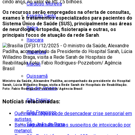
cindo anos, no valor de R$ 7,5 bilhões.
Cardoso Moreira
Os recursos serão empregados na oferta de consultas,
Espírito Santo
exames e tratamentos especializados para pacientes do
Sistema Único de Saúde (SUS), principalmente nas áreas
Italva
de neurologia, ortopedia, fisioterapia e outras, os
principais focos de atuação da rede Sarah
.
Itaocara
Itaperuna
Macaé
Quissamã
Ministro da Saúde, Alexandre Padilha, acompanhado da presidente do Hospital
Sarah, Lúcia Willadino Braga, visita a Rede Sarah de Hospitais de Reabilitação.
Rio de Janeiro
Foto:
Fabio Rodrigues-Pozzebom/ Agência Brasil
São Fidélis
Notícias relacionadas:
São Francisco
Queima de fogos pode desencadear crise sensorial em
autistas.
São João da Barra
Bahia registra sete casos suspeitos de intoxicação por
metanol.