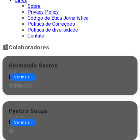
Links
Sobre
Privacy Policy
Código de Ética Jornalística
Política de Correções
Política de diversidade
Contato
📰
Colaboradores
Germando Santos
3224 posts
|
Ver mais...
Pyettro Souza
32 posts
|
Ver mais...