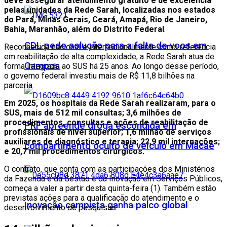
deve assegurar atendimento gratuito e de excelência
pelas unidades da Rede Sarah, localizadas nos estados
do Pará, Minas Gerais, Ceará, Amapá, Rio de Janeiro,
Bahia, Maranhão, além do Distrito Federal
.
CDL pede solução para a falta de voos em
Reconhecida nacional e internacionalmente como referência
em reabilitação de alta complexidade, a Rede Sarah atua de
Campos
forma integrada ao SUS há 25 anos. Ao longo desse período,
o governo federal investiu mais de R$ 11,8 bilhões na
parceria.
Em 2025, os hospitais da Rede Sarah realizaram, para o
SUS, mais de 512 mil consultas; 3,6 milhões de
procedimentos, consultas e ações de reabilitação de
PRF apreende droga escondida em
profissionais de nível superior; 1,6 milhão de serviços
auxiliares de diagnóstico e terapia; 22,9 mil internações;
compartimento oculto de veículo em Macaé
e 20,7 mil procedimentos cirúrgicos.
O contrato, que conta com as participações dos Ministérios
da Fazenda e da Gestão e da Inovação em Serviços Públicos,
começa a valer a partir desta quinta-feira (1). Também estão
previstas ações para a qualificação do atendimento e o
Inovação campista ganha palco global
desenvolvimento de pesquisas.