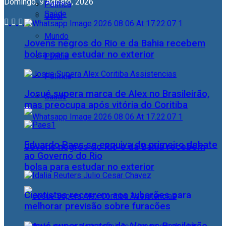
Domingo, 9 Agosto, 2026
Política
Saúde
Geral
Mundo
Jovens negros do Rio e da Bahia recebem
bolsa para estudar no exterior
Polícia
Política
Josué supera marca de Alex no Brasileirão,
Saúde
mas preocupa após vitória do Coritiba
Eduardo Paes se esquiva do primeiro debate
Jovens negros do Rio e da Bahia recebem
ao Governo do Rio
bolsa para estudar no exterior
Cientistas recorrem aos tubarões para
melhorar previsão sobre furacões