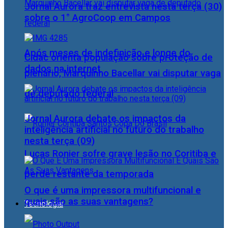
Jornal Aurora traz entrevista nesta terça (30)
sobre o 1° AgroCoop em Campos
Após meses de indefinição e longe do
Cidac orienta população sobre proteção de
dados na internet
plenário, Marquinho Bacellar vai disputar vaga
de deputado federal
Jornal Aurora debate os impactos da
inteligência artificial no futuro do trabalho
nesta terça (09)
Lucas Ronier sofre grave lesão no Coritiba e
perde restante da temporada
O que é uma impressora multifuncional e
quais são as suas vantagens?
Tecnologia