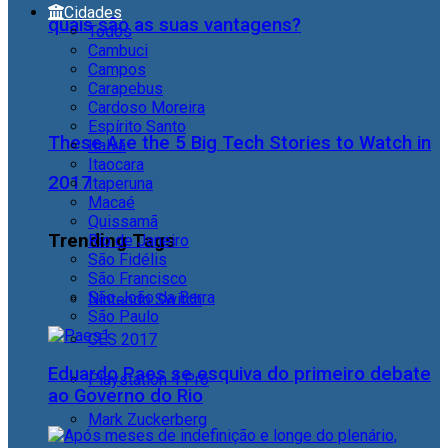
Cidades
quais são as suas vantagens?
Todos
Cambuci
Campos
Carapebus
Cardoso Moreira
Espírito Santo
These Are the 5 Big Tech Stories to Watch in
Italva
Itaocara
2017
Itaperuna
Macaé
Quissamã
Trending Tags
Rio de Janeiro
São Fidélis
São Francisco
São João da Barra
Nintendo Switch
São Paulo
CES 2017
Eduardo Paes se esquiva do primeiro debate
Playstation 4 Pro
ao Governo do Rio
Mark Zuckerberg