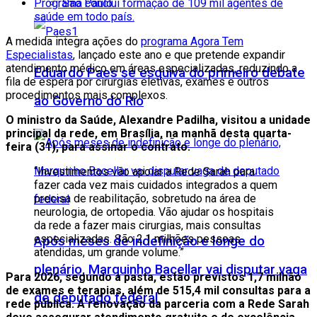
São Paulo
Programa conclui formação de 109 mil agentes de
saúde em todo país.
A medida integra ações do
programa Agora Tem
Especialistas
, lançado este ano e que pretende expandir
atendimento médico em áreas especializadas, reduzindo a
Eduardo Paes se esquiva do primeiro debate
fila de espera por cirurgias eletivas, exames e outros
procedimentos mais complexos.
ao Governo do Rio
O ministro da Saúde, Alexandre Padilha, visitou a unidade
principal da rede, em Brasília, na manhã desta quarta-
feira (31), para assinar o contrato.
“Investimentos vão apoiar a Rede Sarah para
fazer cada vez mais cuidados integrados a quem
precisa de reabilitação, sobretudo na área de
neurologia, de ortopedia. Vão ajudar os hospitais
da rede a fazer mais cirurgias, mais consultas
especializadas. São 2,1 milhões pessoas
Após meses de indefinição e longe do
atendidas, um grande volume.”
plenário, Marquinho Bacellar vai disputar vaga
Para 2026, segundo a pasta, estão previstos 1,7 milhão
de exames e terapias, além de 515,4 mil consultas para a
de deputado federal
rede pública. A renovação da parceria com a Rede Sarah