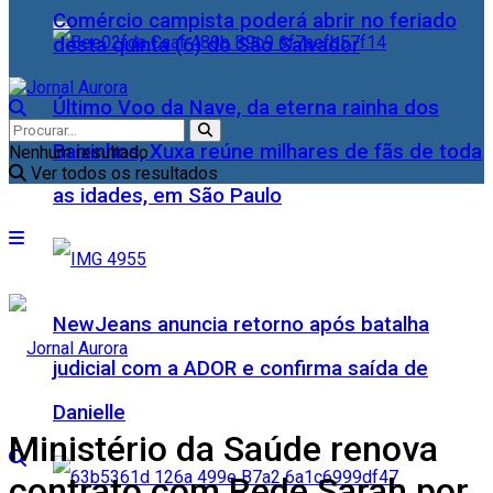
Comércio campista poderá abrir no feriado
desta quinta (6) do São Salvador
Último Voo da Nave, da eterna rainha dos
Baixinhos, Xuxa reúne milhares de fãs de toda
Nenhum resultado
Ver todos os resultados
as idades, em São Paulo
NewJeans anuncia retorno após batalha
judicial com a ADOR e confirma saída de
Danielle
Ministério da Saúde renova
contrato com Rede Sarah por