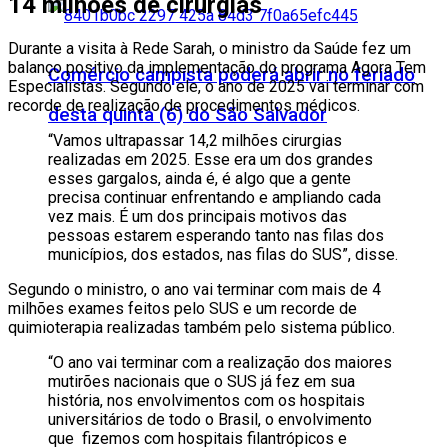
14 milhões de cirurgias
Durante a visita à Rede Sarah, o ministro da Saúde fez um
balanço positivo da implementação do programa Agora Tem
Comércio campista poderá abrir no feriado
Especialistas. Segundo ele, o ano de 2025 vai terminar com
recorde de realização de procedimentos médicos.
desta quinta (6) do São Salvador
“Vamos ultrapassar 14,2 milhões cirurgias
realizadas em 2025. Esse era um dos grandes
esses gargalos, ainda é, é algo que a gente
precisa continuar enfrentando e ampliando cada
vez mais. É um dos principais motivos das
pessoas estarem esperando tanto nas filas dos
municípios, dos estados, nas filas do SUS”, disse.
Segundo o ministro, o ano vai terminar com mais de 4
milhões exames feitos pelo SUS e um recorde de
quimioterapia realizadas também pelo sistema público.
“O ano vai terminar com a realização dos maiores
mutirões nacionais que o SUS já fez em sua
história, nos envolvimentos com os hospitais
universitários de todo o Brasil, o envolvimento
que fizemos com hospitais filantrópicos e