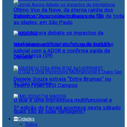
Último Voo da Nave, da eterna rainha dos
Baixinhos, Xuxa reúne milhares de fãs de toda
as idades, em São Paulo
Jornal Aurora debate os impactos da
inteligência artificial no futuro do trabalho
NewJeans anuncia retorno após batalha
judicial com a ADOR e confirma saída de
nesta terça (09)
Danielle
Daniele Souza estreia “Entre Brumas” no
Teatro Firjan SESI Campos
O que é uma impressora multifuncional e
5ª edição do Farraiá acontece neste sábado
quais são as suas vantagens?
Cidades
Todos