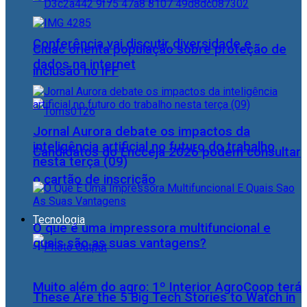
Conferência vai discutir diversidade e
Cidac orienta população sobre proteção de
dados na internet
inclusão no IFF
Jornal Aurora debate os impactos da
inteligência artificial no futuro do trabalho
Candidatos do Encceja 2026 podem consultar
nesta terça (09)
o cartão de inscrição
Tecnologia
O que é uma impressora multifuncional e
quais são as suas vantagens?
Muito além do agro: 1º Interior AgroCoop terá
These Are the 5 Big Tech Stories to Watch in