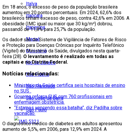
Italva
Em 18 anos, o excesso de peso da população brasileira
aumentou em 20 pontos percentuais. Em 2024, 62,6% dos
Itaocara
brasileiros tinham excesso de peso, contra 42,6% em 2006. A
obesidade (IMC igual ou maior que 30 kg/m²) dobrou,
Itaperuna
passando de 11,8% para 25,7% da população.
Macaé
Os dados são do Sistema de Vigilância de Fatores de Risco
e Proteção para Doenças Crônicas por Inquérito Telefônico
Quissamã
(Vigitel) do Ministério da Saúde, divulgados nesta quarta-
feira (28).
O levantamento é realizado em todas as
capitais e no Distrito Federal.
Rio de Janeiro
Notícias relacionadas:
São Fidélis
Ministério da Saúde certifica seis hospitais de ensino
São Francisco
no SUS .
Governo reforça SUS com 760 profissionais em
São João da Barra
enfermagem obstetrícia.
“Estamos vencendo essa batalha”, diz Padilha sobre
São Paulo
vacinação.
O diagnóstico médico de diabetes em adultos apresentou
aumento de 5,5%, em 2006, para 12,9% em 2024. A