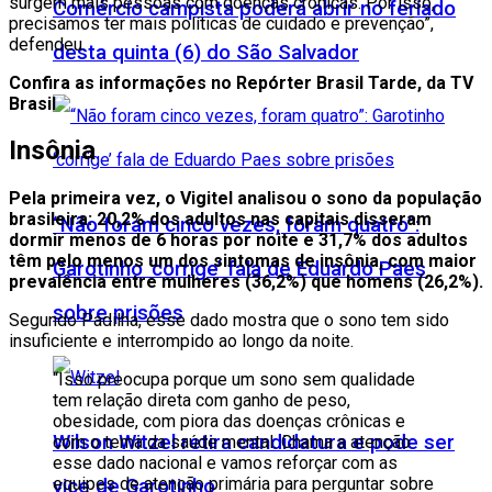
surgem mais pessoas com doenças crônicas. Por isso,
Comércio campista poderá abrir no feriado
precisamos ter mais políticas de cuidado e prevenção”,
defendeu.
desta quinta (6) do São Salvador
Confira as informações no Repórter Brasil Tarde, da TV
Brasil
Insônia
Pela primeira vez, o Vigitel analisou o sono da população
brasileira: 20,2% dos adultos nas capitais disseram
“Não foram cinco vezes, foram quatro”:
dormir menos de 6 horas por noite e 31,7% dos adultos
têm pelo menos um dos sintomas de insônia, com maior
Garotinho ‘corrige’ fala de Eduardo Paes
prevalência entre mulheres (36,2%) que homens (26,2%).
sobre prisões
Segundo Padilha, esse dado mostra que o sono tem sido
insuficiente e interrompido ao longo da noite.
“Isso preocupa porque um sono sem qualidade
tem relação direta com ganho de peso,
obesidade, com piora das doenças crônicas e
Wilson Witzel retira candidatura e pode ser
com o tema da saúde mental. Chama a atenção
esse dado nacional e vamos reforçar com as
equipes de atenção primária para perguntar sobre
vice de Garotinho