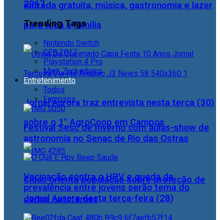
2017
entrada gratuita, música, gastronomia e lazer
Trending Tags
para toda a família
Nintendo Switch
CES 2017
Playstation 4 Pro
Mark Zuckerberg
Entretenimento
Todos
Famosos
Jornal Aurora traz entrevista nesta terça (30)
sobre o 1° AgroCoop em Campos
Festival Sesc de Inverno com aulas-show de
astronomia no Senac de Rio das Ostras
Vacinação contra o HPV e queda da
Cidac orienta população sobre proteção de
prevalência entre jovens serão tema do
Jornal Aurora desta terça-feira (28)
dados na internet