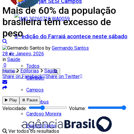
Teatro Firjan SESI Campos
Mais de 60% da população
brasileira têm excesso de
peso
5ª edição do Farraiá acontece neste sábado
by
Germando Santos
28 de Janeiro, 2026
Cidades
in
Saúde
0
Todos
Home
Editorias
Saúde
Share on Facebook
Share on Twitter
Cambuci
Campos
▶️ Play
⏸️ Pause
Nenhum resultado
Carapebus
Velocidade:
Volume:
Cardoso Moreira
Espírito Santo
Ver todos os resultados