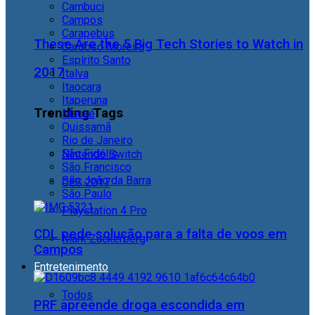
Cambuci
Campos
Carapebus
These Are the 5 Big Tech Stories to Watch in
Cardoso Moreira
Espírito Santo
2017
Italva
Itaocara
Itaperuna
Trending Tags
Macaé
Quissamã
Rio de Janeiro
São Fidélis
Nintendo Switch
São Francisco
São João da Barra
CES 2017
São Paulo
Playstation 4 Pro
CDL pede solução para a falta de voos em
Mark Zuckerberg
Campos
Entretenimento
Todos
PRF apreende droga escondida em