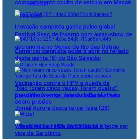
compartimento oculto de veículo em Macaé
Famosos
Inovação campista ganha palco global
Festival Sesc de Inverno com aulas-show de
astronomia no Senac de Rio das Ostras
Comércio campista poderá abrir no feriado
desta quinta (6) do São Salvador
Vacinação contra o HPV e queda da
“Não foram cinco vezes, foram quatro”:
Garotinho ‘corrige’ fala de Eduardo Paes
prevalência entre jovens serão tema do
sobre prisões
Jornal Aurora desta terça-feira (28)
Wilson Witzel retira candidatura e pode ser
vice de Garotinho