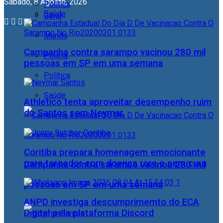
Sábado, 8 Agosto, 2026
Política
Saúde
Geral
Mundo
Campanha contra sarampo vacinou 280 mil
Polícia
pessoas em SP em uma semana
Política
Saúde
Athletico tenta aproveitar desempenho ruim
do Santos sem Neymar
Coritiba prepara homenagem emocionante
para torcedor com doença rara e sem cura
Campanha contra sarampo vacinou 280 mil
pessoas em SP em uma semana
ANPD investiga descumprimemto do ECA
Digital pela plataforma Discord