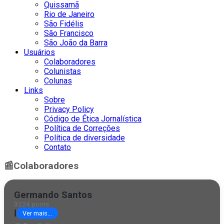
Quissamã
Rio de Janeiro
São Fidélis
São Francisco
São João da Barra
Usuários
Colaboradores
Colunistas
Colunas
Links
Sobre
Privacy Policy
Código de Ética Jornalística
Política de Correções
Política de diversidade
Contato
📰
Colaboradores
Germando Santos
3224 posts
|
Ver mais...