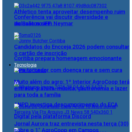
Athletico tenta aproveitar desempenho ruim
Conferência vai discutir diversidade e
do Santos sem Neymar
inclusão no IFF
Candidatos do Encceja 2026 podem consultar
o cartão de inscrição
Coritiba prepara homenagem emocionante
Tecnologia
para torcedor com doença rara e sem cura
Muito além do agro: 1º Interior AgroCoop terá
entrada gratuita, música, gastronomia e lazer
para toda a família
ANPD investiga descumprimemto do ECA
Digital pela plataforma Discord
Jornal Aurora traz entrevista nesta terça (30)
sobre o 1° AgroCoop em Campos