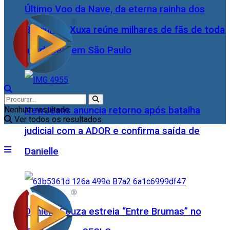
Último Voo da Nave, da eterna rainha dos
Baixinhos, Xuxa reúne milhares de fãs de toda
as idades, em São Paulo
NewJeans anuncia retorno após batalha
Nenhum resultado
Ver todos os resultados
judicial com a ADOR e confirma saída de
Danielle
Daniele Souza estreia “Entre Brumas” no