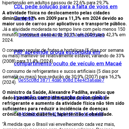
hipertensão em adultos passou de 22,6% para 29,7%.
CDL pede solução para a falta de voos em
A atividade física no deslocamento pelas cidades
Campos
diminuiu de 17% em 2009 para 11,3% em 2024 devido ao
maior uso de carros por aplicativos e transporte público.
Já a atividade moderada no tempo livre com pelo menos 150
minutos semanais cresceu de 30,3% em 2009 para 42,3% em
2024.
O consumo regular de frutas e hortaliças (5 dias por semana
PRF apreende droga escondida em
ou mais) manteve-se relativamente estável, variando de 33%
(2008) para 31,4% (2024).
compartimento oculto de veículo em Macaé
O consumo de refrigerantes e sucos artificiais (5 dias por
semana ou mais) teve redução de 30,9% (2007) para 16,2%
(2024).
O ministro da Saúde, Alexandre Padilha, avaliou que
Inovação campista ganha palco global
dados positivos como diminuição do consumo de
refrigerante e aumento da atividade física não têm sido
suficientes para reduzir a incidência de doenças
crônicas como diabetes, hipertensão e obesidade.
“À medida que o Brasil vai envelhecendo cada vez mais,