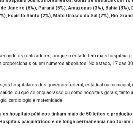
 hospitais públicos brasileiros, Goiás se destaca com 10%
de Janeiro (6%), Paraná (5%), Amazonas (3%), Bahia (3%), 
2%), Espírito Santo (2%), Mato Grosso do Sul (2%), Rio Grande
 segundo os realizadores, porque o estado tem mais hospitais p
 proporcionais ou em números absolutos. No estado, 17 das 30
viços hospitalares dos governos federal, estadual ou municipal
saúde, ou que se enquadrasse ou como hospitais gerais, tanto a
gia, cardiologia e maternidade.
s os hospitais públicos tinham mais de 50 leitos e produç
 Hospitais psiquiátricos e de longa permanência não foram 