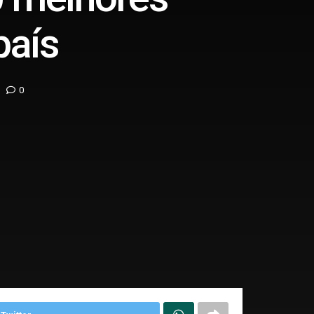
país
0