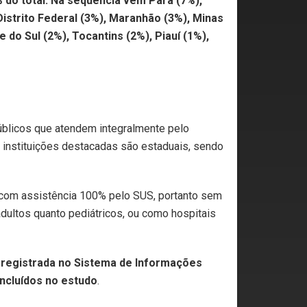
 do total. Na sequência vêm Pará (7%),
Distrito Federal (3%), Maranhão (3%), Minas
 do Sul (2%), Tocantins (2%), Piauí (1%),
úblicos que atendem integralmente pelo
 instituições destacadas são estaduais, sendo
, com assistência 100% pelo SUS, portanto sem
dultos quanto pediátricos, ou como hospitais
ão registrada no Sistema de Informações
incluídos no estudo
.