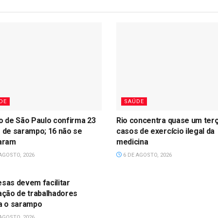
DE
SAÚDE
o de São Paulo confirma 23
Rio concentra quase um ter
 de sarampo; 16 não se
casos de exercício ilegal da
aram
medicina
AGOSTO, 2026
6 DE AGOSTO, 2026
DE
sas devem facilitar
ação de trabalhadores
a o sarampo
AGOSTO, 2026