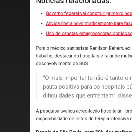
Notícias relacionadas:
Governo federal vai construir primeiro hos
Anvisa libera novo medicamento para fase 
Uso de canetas emagrecedoras por idosos 
Para o médico sanitarista Renilson Rehem, ex-
trabalho, destacar os hospitais e falar de mel
desenvolvimento do SUS.
“O mais importante não é tanto o 
pauta positiva para os hospitais
dificuldades que enfrentam”, disse
A pesquisa avaliou acreditação hospitalar- pr
disponibilidade de leitos de terapia intensiv