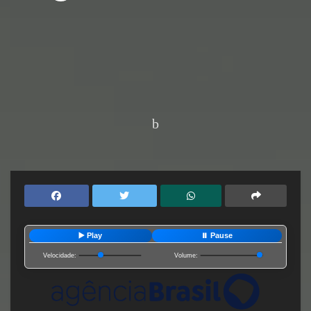
Home
Editorias
Saúde
▶️ Play
⏸️ Pause
Velocidade:
Volume: