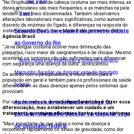
São Paulo
“No Oropouche, a dor de cabeça costuma ser mais intensa, as
dores articulares são mais frequentes, e as manchas na pele
tendem a ser mais disseminadas. Também observamos
alterações laboratoriais mais significativas, como aumento
discreto de enzimas do fígado, e diferenças na resposta do
Eduardo Paes se esquiva do primeiro debate
sistema imunológico”, disse Maria Paula, em entrevista à
Agência Brasil
.
ao Governo do Rio
“Já na dengue costuma ocorrer mais diminuição das
plaquetas, risco maior de sangramentos e de choque. Mesmo
assim, só os sintomas não são suficientes para diferenciar
com segurança uma doença da outra”, acrescentou.
De acordo com a pesquisadora, é muito difícil para a
população em geral e também para os profissionais da saúde
diferenciarem as duas doenças apenas pelos sintomas que
provocam.
Após meses de indefinição e longe do
Por isso, ressalta ela,
o mais importante não é fazer essa
diferenciação, mas estabelecer um cuidado e um
tratamento que sejam eficientes contra esses sintomas.
plenário, Marquinho Bacellar vai disputar vaga
“Mais importante do que saber o nome da doença é
de deputado federal
reconhecer rapidamente os sinais de gravidade, como dor