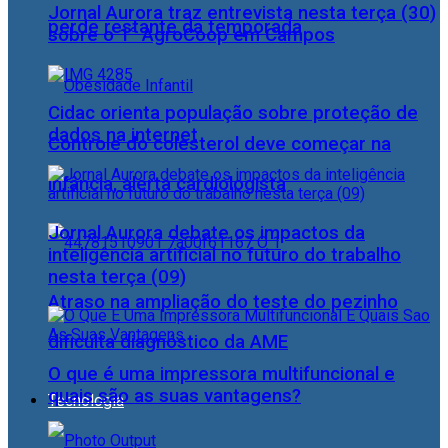
Jornal Aurora traz entrevista nesta terça (30)
perde restante da temporada
sobre o 1° AgroCoop em Campos
Cidac orienta população sobre proteção de
dados na internet
Controle do colesterol deve começar na
infância, alerta cardiologista
Jornal Aurora debate os impactos da
inteligência artificial no futuro do trabalho
nesta terça (09)
Atraso na ampliação do teste do pezinho
dificulta diagnóstico da AME
O que é uma impressora multifuncional e
quais são as suas vantagens?
Tecnologia