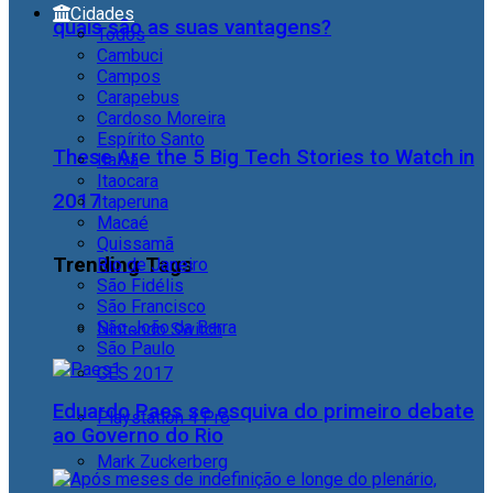
Cidades
quais são as suas vantagens?
Todos
Cambuci
Campos
Carapebus
Cardoso Moreira
Espírito Santo
These Are the 5 Big Tech Stories to Watch in
Italva
Itaocara
2017
Itaperuna
Macaé
Quissamã
Trending Tags
Rio de Janeiro
São Fidélis
São Francisco
São João da Barra
Nintendo Switch
São Paulo
CES 2017
Eduardo Paes se esquiva do primeiro debate
Playstation 4 Pro
ao Governo do Rio
Mark Zuckerberg