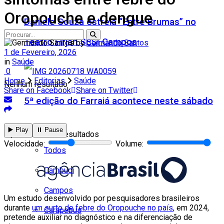
Oropouche e dengue
Daniele Souza estreia “Entre Brumas” no
Teatro Firjan SESI Campos
by
Germando Santos
1 de Fevereiro, 2026
in
Saúde
0
Home
Editorias
Saúde
Nenhum resultado
Share on Facebook
Share on Twitter
5ª edição do Farraiá acontece neste sábado
Cidades
▶️ Play
⏸️ Pause
Ver todos os resultados
Velocidade:
Volume:
Todos
Cambuci
Campos
Um estudo desenvolvido por pesquisadores brasileiros
durante
um surto de febre do Oropouche no país
, em 2024,
Carapebus
pretende auxiliar no diagnóstico e na diferenciação de