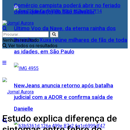
Comércio campista poderá abrir no feriado
desta quinta (6) do São Salvador
Último Voo da Nave, da eterna rainha dos
Baixinhos, Xuxa reúne milhares de fãs de toda
Nenhum resultado
Ver todos os resultados
as idades, em São Paulo
NewJeans anuncia retorno após batalha
judicial com a ADOR e confirma saída de
Danielle
Estudo explica diferença de
sintomas entre febre do