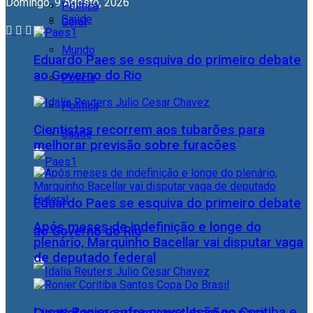
Domingo, 9 Agosto, 2026
Política
Saúde
Geral
Mundo
Eduardo Paes se esquiva do primeiro debate
ao Governo do Rio
Polícia
Política
Cientistas recorrem aos tubarões para
Saúde
melhorar previsão sobre furacões
Eduardo Paes se esquiva do primeiro debate
Após meses de indefinição e longe do
ao Governo do Rio
plenário, Marquinho Bacellar vai disputar vaga
de deputado federal
Lucas Ronier sofre grave lesão no Coritiba e