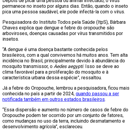
Depois de picar uma pessoa ou animal infectado, o vírus
permanece no inseto por alguns dias. Então, quando o inseto
pica uma pessoa saudável, ele pode infectá-la com o vírus.
Pesquisadora do Instituto Todos pela Saúde (ItpS), Bárbara
Chaves explica que dengue e febre do oropouche são
arboviroses, doenças causadas por vírus transmitidos por
insetos.
“A dengue é uma doença bastante conhecida pelos
brasileiros, com a qual convivemos há muitos anos. Tem alta
incidência no Brasil, principalmente devido à abundância do
mosquito transmissor, o
Aedes aegypti
. Isso se deve ao
clima favorável para a proliferação do mosquito e à
característica urbana dessa espécie”, ressaltou.
Já a febre do Oropouche, lembrou a pesquisadora, ficou mais
conhecida no país a partir de 2024,
quando passou a ser
notificada também em outros estados brasileiros
.
“Essa dispersão e aumento no número de casos de febre do
Oropouche podem ter ocorrido por um conjunto de fatores,
como mudanças no uso da terra, incluindo desmatamento e
desenvolvimento agrícola”, esclareceu.