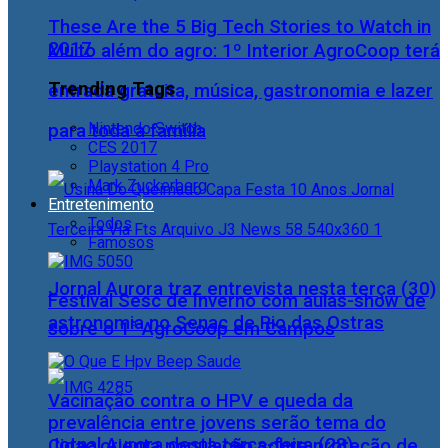
These Are the 5 Big Tech Stories to Watch in
2017
Muito além do agro: 1º Interior AgroCoop terá
Trending Tags
entrada gratuita, música, gastronomia e lazer
Nintendo Switch
para toda a família
CES 2017
Playstation 4 Pro
Mark Zuckerberg
Entretenimento
Todos
Famosos
Jornal Aurora traz entrevista nesta terça (30)
Festival Sesc de Inverno com aulas-show de
astronomia no Senac de Rio das Ostras
sobre o 1° AgroCoop em Campos
Vacinação contra o HPV e queda da
prevalência entre jovens serão tema do
Jornal Aurora desta terça-feira (28)
Cidac orienta população sobre proteção de