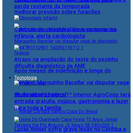
Cientistas recorrem aos tubarões para
perde restante da temporada
melhorar previsão sobre furacões
Controle do colesterol deve começar na
infância, alerta cardiologista
Atraso na ampliação do teste do pezinho
dificulta diagnóstico da AME
Após meses de indefinição e longe do
Tecnologia
plenário, Marquinho Bacellar vai disputar vaga
de deputado federal
Muito além do agro: 1º Interior AgroCoop terá
entrada gratuita, música, gastronomia e lazer
para toda a família
Lucas Ronier sofre grave lesão no Coritiba e