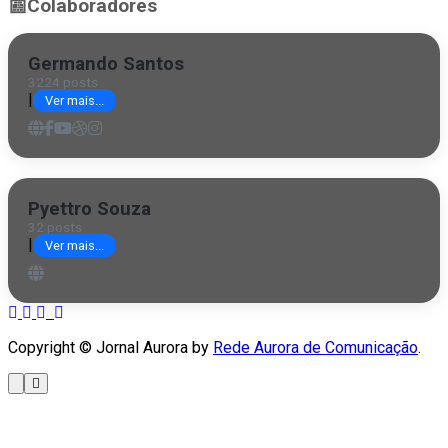
📰
Colaboradores
Germando Santos
3224 posts
|
Ver mais...
Pyettro Souza
32 posts
|
Ver mais...
Copyright © Jornal Aurora by
Rede Aurora de Comunicação
.