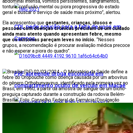
abdominal intensa, vômitos persistentes, sangramentos,
tontura, confusão mental ou piora progressiva do estado
geral e buscar o serviço de saúde mais próximo”, alertou.
Ela acrescentou que
gestantes, crianças, idosos e
CDL pede solução para a falta de voos em
pessoas com doenças crônicas precisam de um cuidado
ainda mais atento quando apresentam febre, mesmo
Campos
que os sintomas pareçam leves no início.
“Nesses
grupos, a recomendação é procurar avaliação médica precoce
e não esperar a piora do quadro”.
PRF apreende droga escondida em
compartimento oculto de veículo em Macaé
Inovação campista ganha palco global