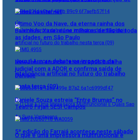
dados na internet
Último Voo da Nave, da eterna rainha dos
Baixinhos, Xuxa reúne milhares de fãs de toda
as idades, em São Paulo
Jornal Aurora debate os impactos da
NewJeans anuncia retorno após batalha
judicial com a ADOR e confirma saída de
inteligência artificial no futuro do trabalho
Danielle
nesta terça (09)
Daniele Souza estreia “Entre Brumas” no
Teatro Firjan SESI Campos
5ª edição do Farraiá acontece neste sábado
O que é uma impressora multifuncional e