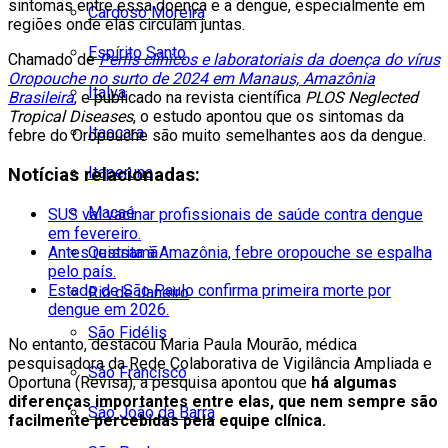
sintomas entre essa doença e a dengue, especialmente em
Cardoso Moreira
regiões onde elas circulam juntas.
Espírito Santo
Chamado de
Perfis clínicos e laboratoriais da doença do vírus
Oropouche no surto de 2024 em Manaus, Amazônia
Italva
Brasileira
, e publicado na revista científica
PLOS Neglected
Tropical Diseases
, o estudo apontou que os sintomas da
Itaocara
febre do Oropouche são muito semelhantes aos da dengue.
Itaperuna
Notícias relacionadas:
Macaé
SUS vai vacinar profissionais de saúde contra dengue
em fevereiro.
Antes restrita à Amazônia, febre oropouche se espalha
Quissamã
pelo país.
Estado de São Paulo confirma primeira morte por
Rio de Janeiro
dengue em 2026.
São Fidélis
No entanto, destacou Maria Paula Mourão, médica
pesquisadora da Rede Colaborativa de Vigilância Ampliada e
São Francisco
Oportuna (Revisa), a pesquisa apontou que
há algumas
diferenças importantes entre elas, que nem sempre são
São João da Barra
facilmente percebidas pela equipe clínica.