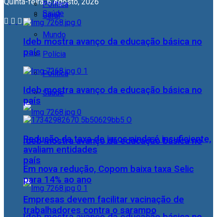
Quinta-feira, 6 Agosto, 2026
Política
Saúde
Geral
Mundo
Ideb mostra avanço da educação básica no
país
Polícia
Política
Ideb mostra avanço da educação básica no
Saúde
país
Redução da taxa de juros ainda é insuficiente,
Ideb mostra avanço da educação básica no
avaliam entidades
país
Em nova redução, Copom baixa taxa Selic
para 14% ao ano
Empresas devem facilitar vacinação de
trabalhadores contra o sarampo