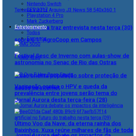
Nintendo Switch
CES 2017
Playstation 4 Pro
Mark Zuckerberg
Entretenimento
Jornal Aurora traz entrevista nesta terça (30)
Todos
Famosos
sobre o 1° AgroCoop em Campos
Festival Sesc de Inverno com aulas-show de
astronomia no Senac de Rio das Ostras
Cidac orienta população sobre proteção de
Vacinação contra o HPV e queda da
dados na internet
prevalência entre jovens serão tema do
Jornal Aurora desta terça-feira (28)
Último Voo da Nave, da eterna rainha dos
Baixinhos, Xuxa reúne milhares de fãs de toda
Jornal Aurora debate os impactos da