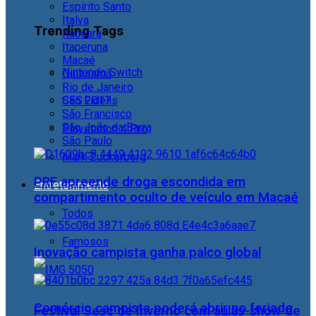
Espírito Santo
Italva
Trending Tags
Itaocara
Itaperuna
Macaé
Nintendo Switch
Quissamã
Rio de Janeiro
CES 2017
São Fidélis
São Francisco
São João da Barra
Playstation 4 Pro
São Paulo
Mark Zuckerberg
PRF apreende droga escondida em
Entretenimento
compartimento oculto de veículo em Macaé
Todos
Famosos
Inovação campista ganha palco global
Comércio campista poderá abrir no feriado
Festival Sesc de Inverno com aulas-show de