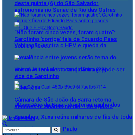
desta quinta (6) do São Salvador
astronomia no Senac de Rio das Ostras
“Não foram cinco vezes, foram quatro”:
Garotinho ‘corrige’ fala de Eduardo Paes
Vacinação contra o HPV e queda da
sobre prisões
prevalência entre jovens serão tema do
Wilson Witzel retira candidatura e pode ser
Jornal Aurora desta terça-feira (28)
vice de Garotinho
Câmara de São João da Barra retoma
Último Voo da Nave, da eterna rainha dos
sessões ordinárias no dia 4 de agosto
Baixinhos, Xuxa reúne milhares de fãs de toda
as idades, em São Paulo