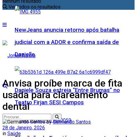
Nenhum resultado
Ver todos os resultados
NewJeans anuncia retorno após batalha
judicial com a ADOR e confirma saída de
Danielle
Anvisa proíbe marca de fita
Daniele Souza estreia “Entre Brumas” no
usada para clareamento
Teatro Firjan SESI Campos
dental
by
Germando Santos
28 de Janeiro, 2026
in
Saúde