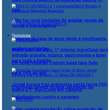
Ideb mostra avanço da educação básica no
país
Milei faz nova tentativa de ampliar venda de
terras a estrangeiros
Tecnologia
Redução da taxa de juros ainda é insuficiente,
avaliam entidades
Muito além do agro: 1º Interior AgroCoop terá
entrada gratuita, música, gastronomia e lazer
para toda a família
Em nova redução, Copom baixa taxa Selic
para 14% ao ano
Jornal Aurora traz entrevista nesta terça (30)
Empresas devem facilitar vacinação de
sobre o 1° AgroCoop em Campos
trabalhadores contra o sarampo
Cidac orienta população sobre proteção de