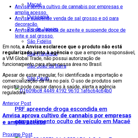
Macaé
Anvisa aprova cultivo de cannabis por empresas e
amplia acesso.
Quissamã
Anvisa suspende venda de sal grosso e pó para
decoração.
Rio de Janeiro
Anvisa proíbe venda de azeite e suspende doce de
leite e sal grosso.
São Fidélis
Em nota,
a Anvisa esclarece que o produto não está
regularizado junto à agência
e que a empresa responsável,
São Francisco
a VM Global Trade, não possui autorização de
funcionamento para atuar nessa área no Brasil.
São João da Barra
Apesar de estar irregular, foi identificada a importação e
São Paulo
comercialização da fita no país. O uso de produtos sem
registro pode causar danos à saúde, alerta a agência
reguladora.
Anterior Post
PRF apreende droga escondida em
Anvisa aprova cultivo de cannabis por empresas
compartimento oculto de veículo em Macaé
e amplia acesso
Proximo Post