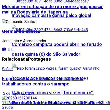
Morador em situação de rua morre após passar
mal na Rodoviária de Itaperuna
Inovação campista ganha palco global
Germando Santos
Jornalista e Apresentador
Comércio campista poderá abrir no feriado
desta quinta (6) do São Salvador
Relacionada
Postagens
Saúde
Empresas devem facilitar vacinação de
trabalhadores contra o sarampo
“Não foram cinco vezes, foram quatro”:
5 de Agosto, 2026
Garotinho ‘corrige’ fala de Eduardo Paes
Saúde