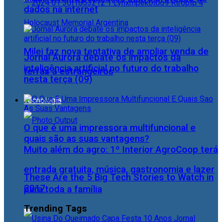
dados na internet
Milei faz nova tentativa de ampliar venda de
Jornal Aurora debate os impactos da
inteligência artificial no futuro do trabalho
terras a estrangeiros
nesta terça (09)
Tecnologia
O que é uma impressora multifuncional e
quais são as suas vantagens?
Muito além do agro: 1º Interior AgroCoop terá
entrada gratuita, música, gastronomia e lazer
These Are the 5 Big Tech Stories to Watch in
2017
para toda a família
Trending Tags