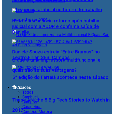
as idades, em São Paulo
inteligência artificial no futuro do trabalho
nesta terça (09)
NewJeans anuncia retorno após batalha
judicial com a ADOR e confirma saída de
Danielle
Daniele Souza estreia “Entre Brumas” no
Teatro Firjan SESI Campos
O que é uma impressora multifuncional e
quais são as suas vantagens?
5ª edição do Farraiá acontece neste sábado
Cidades
Todos
Cambuci
These Are the 5 Big Tech Stories to Watch in
Campos
Carapebus
2017
Cardoso Moreira