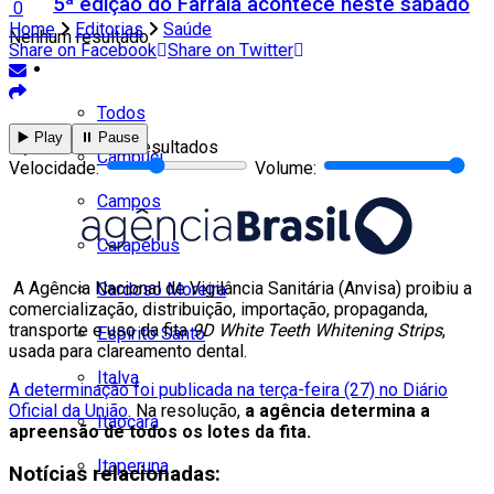
5ª edição do Farraiá acontece neste sábado
0
Home
Editorias
Saúde
Nenhum resultado
Share on Facebook
Share on Twitter
Cidades
Todos
▶️ Play
⏸️ Pause
Ver todos os resultados
Cambuci
Velocidade:
Volume:
Campos
Carapebus
A Agência Nacional de Vigilância Sanitária (Anvisa) proibiu a
Cardoso Moreira
comercialização, distribuição, importação, propaganda,
transporte e uso da fita
9D
White Teeth Whitening Strips
,
Espírito Santo
usada para clareamento dental.
Italva
A determinação foi publicada na terça-feira (27) no Diário
Oficial da União
. Na resolução,
a agência determina a
Itaocara
apreensão de todos os lotes da fita.
Itaperuna
Notícias relacionadas: