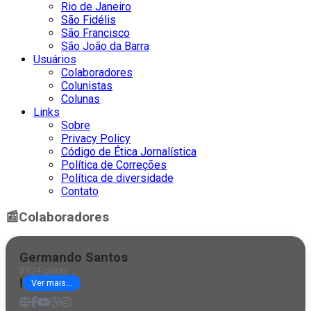
Rio de Janeiro
São Fidélis
São Francisco
São João da Barra
Usuários
Colaboradores
Colunistas
Colunas
Links
Sobre
Privacy Policy
Código de Ética Jornalística
Política de Correções
Política de diversidade
Contato
📰
Colaboradores
Germando Santos
3224 posts
|
Ver mais...