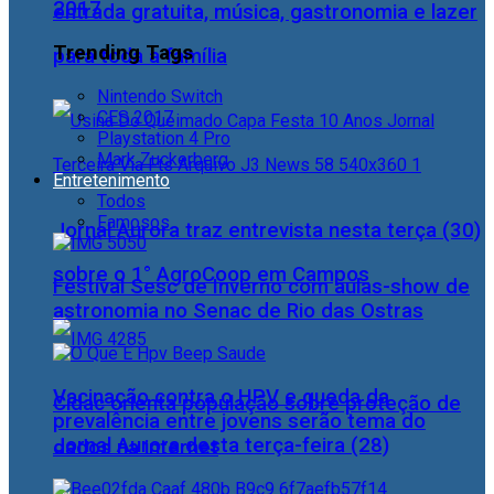
2017
entrada gratuita, música, gastronomia e lazer
Trending Tags
para toda a família
Nintendo Switch
CES 2017
Playstation 4 Pro
Mark Zuckerberg
Entretenimento
Todos
Famosos
Jornal Aurora traz entrevista nesta terça (30)
sobre o 1° AgroCoop em Campos
Festival Sesc de Inverno com aulas-show de
astronomia no Senac de Rio das Ostras
Vacinação contra o HPV e queda da
Cidac orienta população sobre proteção de
prevalência entre jovens serão tema do
Jornal Aurora desta terça-feira (28)
dados na internet