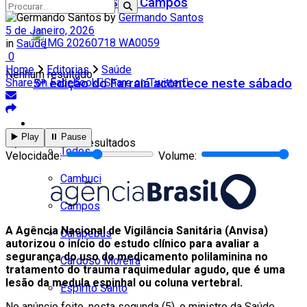
Teatro Firjan SESI Campos
by
Germando Santos
5 de Janeiro, 2026
in
Saúde
0
Home
Editorias
Saúde
Nenhum resultado
5ª edição do Farraiá acontece neste sábado
Share on Facebook
Share on Twitter
Cidades
▶️ Play
⏸️ Pause
Ver todos os resultados
Todos
Velocidade:
Volume:
Cambuci
Campos
A Agência Nacional de Vigilância Sanitária (Anvisa)
Carapebus
autorizou o início do estudo clínico para avaliar a
segurança do uso do medicamento polilaminina no
Cardoso Moreira
tratamento do trauma raquimedular agudo, que é uma
lesão da medula espinhal ou coluna vertebral.
Espírito Santo
No anúncio feito, nesta segunda (5), o ministro da Saúde,