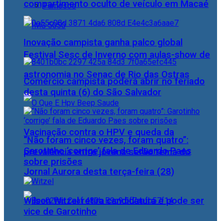
compartimento oculto de veículo em Macaé
Famosos
Inovação campista ganha palco global
Festival Sesc de Inverno com aulas-show de
astronomia no Senac de Rio das Ostras
Comércio campista poderá abrir no feriado
desta quinta (6) do São Salvador
Vacinação contra o HPV e queda da
“Não foram cinco vezes, foram quatro”:
Garotinho ‘corrige’ fala de Eduardo Paes
prevalência entre jovens serão tema do
sobre prisões
Jornal Aurora desta terça-feira (28)
Wilson Witzel retira candidatura e pode ser
vice de Garotinho