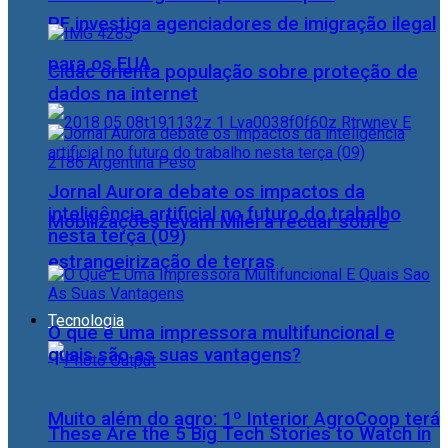
PF investiga agenciadores de imigração ilegal
para os EUA
Cidac orienta população sobre proteção de
dados na internet
Jornal Aurora debate os impactos da
inteligência artificial no futuro do trabalho
Mobilizações levam Milei a recuar sobre
nesta terça (09)
estrangeirização de terras
Tecnologia
O que é uma impressora multifuncional e
quais são as suas vantagens?
Muito além do agro: 1º Interior AgroCoop terá
These Are the 5 Big Tech Stories to Watch in