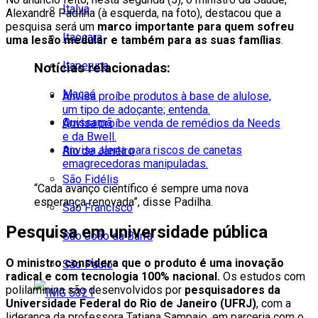
Italva
Alexandre Padilha (à esquerda, na foto), destacou que a
pesquisa será um
marco importante para quem sofreu
Itaocara
uma lesão medular e também para as suas famílias
.
Itaperuna
Notícias relacionadas:
Macaé
Anvisa proíbe produtos à base de alulose,
um tipo de adoçante; entenda.
Quissamã
Anvisa proíbe venda de remédios da Needs
e da Bwell.
Anvisa alerta para riscos de canetas
Rio de Janeiro
emagrecedoras manipuladas.
São Fidélis
“Cada avanço científico é sempre uma nova
esperança renovada”, disse Padilha.
São Francisco
Pesquisa em universidade pública
São João da Barra
O ministro considera que o produto é uma inovação
São Paulo
radical e com tecnologia 100% nacional.
Os estudos com
polilaminina são desenvolvidos por
pesquisadores da
Universidade Federal do Rio de Janeiro (UFRJ)
, com a
liderança da professora Tatiana Sampaio, em parceria com o