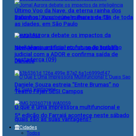
Último Voo da Nave, da eterna rainha dos
Baixinhos, Xuxa reúne milhares de fãs de toda
as idades, em São Paulo
Jornal Aurora debate os impactos da
inteligência artificial no futuro do trabalho
NewJeans anuncia retorno após batalha
judicial com a ADOR e confirma saída de
nesta terça (09)
Danielle
Daniele Souza estreia “Entre Brumas” no
Teatro Firjan SESI Campos
O que é uma impressora multifuncional e
5ª edição do Farraiá acontece neste sábado
quais são as suas vantagens?
Cidades
Todos