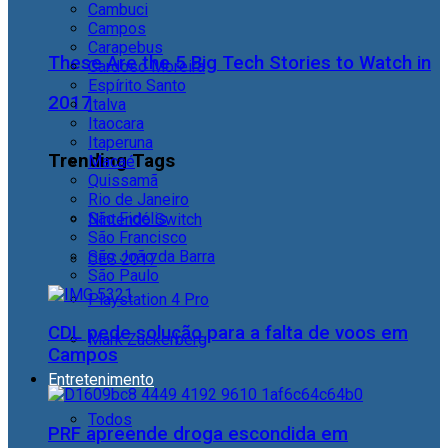
Cambuci
Campos
Carapebus
These Are the 5 Big Tech Stories to Watch in
Cardoso Moreira
Espírito Santo
2017
Italva
Itaocara
Itaperuna
Trending Tags
Macaé
Quissamã
Rio de Janeiro
São Fidélis
Nintendo Switch
São Francisco
São João da Barra
CES 2017
São Paulo
Playstation 4 Pro
CDL pede solução para a falta de voos em
Mark Zuckerberg
Campos
Entretenimento
Todos
PRF apreende droga escondida em