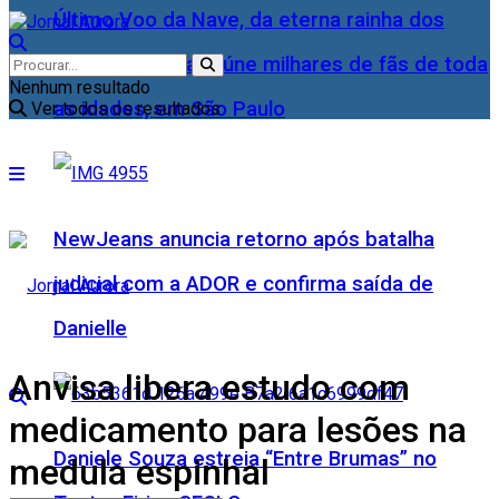
Último Voo da Nave, da eterna rainha dos
Baixinhos, Xuxa reúne milhares de fãs de toda
Nenhum resultado
as idades, em São Paulo
Ver todos os resultados
NewJeans anuncia retorno após batalha
judicial com a ADOR e confirma saída de
Danielle
Anvisa libera estudo com
medicamento para lesões na
Daniele Souza estreia “Entre Brumas” no
medula espinhal