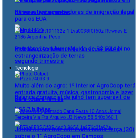
Pix amplia participação nos pagamentos em
PF investiga agenciadores de imigração ilegal
bares e restaurantes
para os EUA
Petrobras tem lucro líquido de R$ 52,4 bi no
Mobilizações levam Milei a recuar sobre
estrangeirização de terras
segundo trimestre
Tecnologia
Muito além do agro: 1º Interior AgroCoop terá
entrada gratuita, música, gastronomia e lazer
Balança comercial de julho tem superávit de
para toda a família
US$ 7 bilhões
Jornal Aurora traz entrevista nesta terça (30)
sobre o 1° AgroCoop em Campos