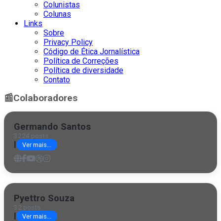
Colunistas
Colunas
Links
Sobre
Privacy Policy
Código de Ética Jornalística
Política de Correções
Política de diversidade
Contato
📰
Colaboradores
Germando Santos
3224 posts
|
Ver mais...
Pyettro Souza
32 posts
|
Ver mais...