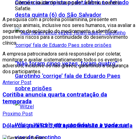
Comércio campista poderá abrir no feriado
ciência e saúde do nosso país”, afirmou Leandro
Safatle.
desta quinta (6) do São Salvador
A pesquisa com a proteína polilaminina, presente em
diversos animais, inclusive nos seres humanos, visa avaliar a
segurança da aplicação do medicamento e identificar
possíveis riscos para a continuidade do desenvolvimento
clínico.
A empresa patrocinadora será responsável por coletar,
monitorar e avaliar sistematicamente todos os eventos
“Não foram cinco vezes, foram quatro”:
adversos, inclusive os não graves, garantindo a segurança
dos participantes.
Garotinho ‘corrige’ fala de Eduardo Paes
Anterior Post
sobre prisões
Coritiba anuncia quarta contratação da
temporada
Proximo Post
Wilson Witzel retira candidatura e pode ser
Dólar cai para R$ 5,40 após invasão à Venezuela
vice de Garotinho