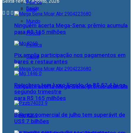
Sexta-feira, 7 Agosto, 2026
Política
Saúde
Geral
Mundo
Ninguém acerta Mega-Sena; prêmio acumula
para R$ 165 milhões
Polícia
Política
Pix amplia participação nos pagamentos em
Saúde
bares e restaurantes
Petrobras tem lucro líquido de R$ 52,4 bi no
Ninguém acerta Mega-Sena; prêmio acumula
segundo trimestre
para R$ 165 milhões
Balança comercial de julho tem superávit de
US$ 7 bilhões