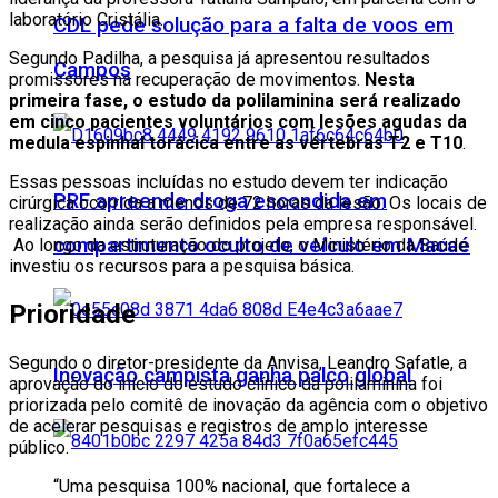
laboratório Cristália.
CDL pede solução para a falta de voos em
Segundo Padilha, a pesquisa já apresentou resultados
Campos
promissores na recuperação de movimentos.
Nesta
primeira fase, o estudo da polilaminina será realizado
em cinco pacientes voluntários com lesões agudas da
medula espinhal torácica entre as vértebras T2 e T10
.
Essas pessoas incluídas no estudo devem ter indicação
PRF apreende droga escondida em
cirúrgica ocorrida a menos de 72 horas da lesão. Os locais de
realização ainda serão definidos pela empresa responsável.
compartimento oculto de veículo em Macaé
Ao longo da estruturação do projeto, o Ministério da Saúde
investiu os recursos para a pesquisa básica.
Prioridade
Segundo o diretor-presidente da Anvisa, Leandro Safatle, a
Inovação campista ganha palco global
aprovação do início do estudo clínico da polilaminina foi
priorizada pelo comitê de inovação da agência com o objetivo
de acelerar pesquisas e registros de amplo interesse
público.
“Uma pesquisa 100% nacional, que fortalece a