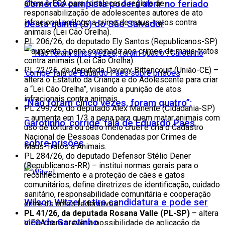
Comércio campista poderá abrir no feriado
altera o ECA para fortalecer o regime de
responsabilização de adolescentes autores de ato
infracional análogo a crime de maus-tratos contra
desta quinta (6) do São Salvador
animais (Lei Cão Orelha).
PL 206/26, do deputado Ely Santos (Republicanos-SP)
– aumenta a pena cominada aos crimes de maus-tratos
contra animais (Lei Cão Orelha).
PL 22/26, da deputada Dayany Bittencourt (União-CE) –
altera o Estatuto da Criança e do Adolescente para criar
a “Lei Cão Orelha”, visando a punição de atos
infracionais contra animais.
“Não foram cinco vezes, foram quatro”:
PL 299/26, do deputado Alex Manente (Cidadania-SP)
– aumenta em 1/3 a pena para quem matar animais com
Garotinho ‘corrige’ fala de Eduardo Paes
uso de tortura ou outro meio cruel e cria o Cadastro
Nacional de Pessoas Condenadas por Crimes de
sobre prisões
Maus-Tratos a Animais.
PL 284/26, do deputado Defensor Stélio Dener
(Republicanos-RR) – institui normas gerais para o
reconhecimento e a proteção de cães e gatos
comunitários, define diretrizes de identificação, cuidado
sanitário, responsabilidade comunitária e cooperação
Wilson Witzel retira candidatura e pode ser
entre os entes federativos.
PL 41/26, da deputada Rosana Valle (PL-SP)
– altera
vice de Garotinho
o ECA para prever a possibilidade de aplicação da