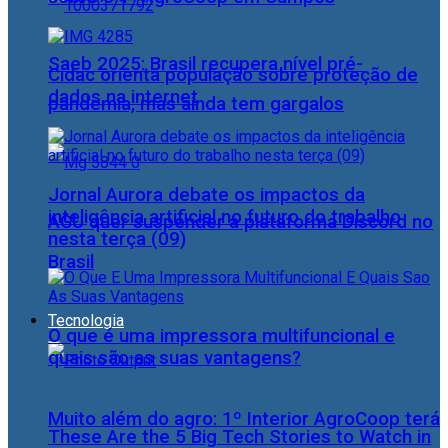
Saeb 2025: Brasil recupera nível pré-
Cidac orienta população sobre proteção de
dados na internet
pandemia, mas ainda tem gargalos
Jornal Aurora debate os impactos da
inteligência artificial no futuro do trabalho
AGU quer suspender a plataforma Discord no
nesta terça (09)
Brasil
Tecnologia
O que é uma impressora multifuncional e
quais são as suas vantagens?
Muito além do agro: 1º Interior AgroCoop terá
These Are the 5 Big Tech Stories to Watch in