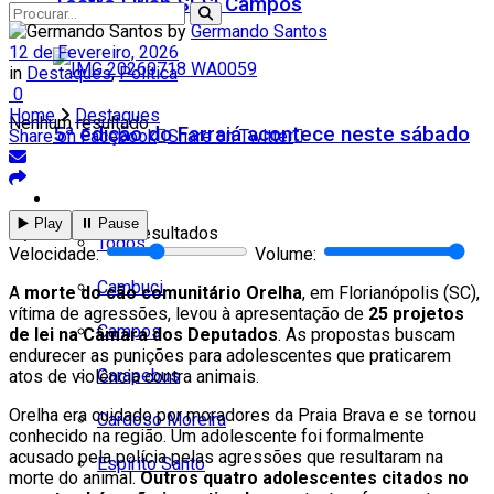
Teatro Firjan SESI Campos
by
Germando Santos
12 de Fevereiro, 2026
in
Destaques
,
Política
0
Home
Destaques
Nenhum resultado
5ª edição do Farraiá acontece neste sábado
Share on Facebook
Share on Twitter
Cidades
▶️ Play
⏸️ Pause
Ver todos os resultados
Todos
Velocidade:
Volume:
Cambuci
A
morte do cão comunitário Orelha
, em Florianópolis (SC),
vítima de agressões, levou à apresentação de
25 projetos
Campos
de lei na Câmara dos Deputados
. As propostas buscam
endurecer as punições para adolescentes que praticarem
Carapebus
atos de violência contra animais.
Orelha era cuidado por moradores da Praia Brava e se tornou
Cardoso Moreira
conhecido na região. Um adolescente foi formalmente
acusado pela polícia pelas agressões que resultaram na
Espírito Santo
morte do animal.
Outros quatro adolescentes citados no