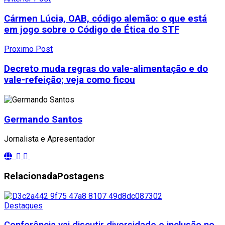
Cármen Lúcia, OAB, código alemão: o que está
em jogo sobre o Código de Ética do STF
Proximo Post
Decreto muda regras do vale-alimentação e do
vale-refeição; veja como ficou
Germando Santos
Jornalista e Apresentador
Relacionada
Postagens
Destaques