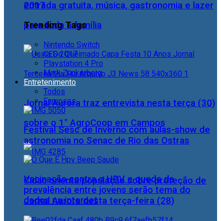
2017
entrada gratuita, música, gastronomia e lazer
Trending Tags
para toda a família
Nintendo Switch
CES 2017
Playstation 4 Pro
Mark Zuckerberg
Entretenimento
Todos
Famosos
Jornal Aurora traz entrevista nesta terça (30)
sobre o 1° AgroCoop em Campos
Festival Sesc de Inverno com aulas-show de
astronomia no Senac de Rio das Ostras
Vacinação contra o HPV e queda da
Cidac orienta população sobre proteção de
prevalência entre jovens serão tema do
dados na internet
Jornal Aurora desta terça-feira (28)