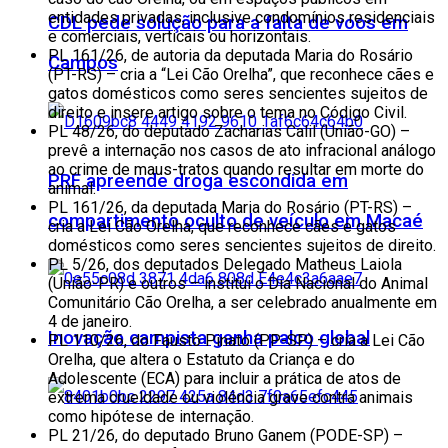
entidades privadas, inclusive condomínios residenciais
CDL pede solução para a falta de voos em
e comerciais, verticais ou horizontais.
PL 161/26, de autoria da deputada Maria do Rosário
Campos
(PT-RS) – cria a “Lei Cão Orelha”, que reconhece cães e
gatos domésticos como seres sencientes sujeitos de
direito e insere artigo sobre o tema no Código Civil.
PL 48/26, do deputado Zacharias Calil (União-GO) –
prevê a internação nos casos de ato infracional análogo
ao crime de maus-tratos quando resultar em morte do
PRF apreende droga escondida em
animal.
PL 161/26, da deputada Maria do Rosário (PT-RS) –
compartimento oculto de veículo em Macaé
cria a Lei Cão Orelha, que reconhece cães e gatos
domésticos como seres sencientes sujeitos de direito.
PL 5/26, dos deputados Delegado Matheus Laiola
(União-PR) e outros – institui o Dia Nacional do Animal
Comunitário Cão Orelha, a ser celebrado anualmente em
4 de janeiro.
Inovação campista ganha palco global
PL 110/26, do Fausto Pinato (PP-SP) – cria a Lei Cão
Orelha, que altera o Estatuto da Criança e do
Adolescente (ECA) para incluir a prática de atos de
extrema crueldade ou violência grave contra animais
como hipótese de internação.
PL 21/26, do deputado Bruno Ganem (PODE-SP) –