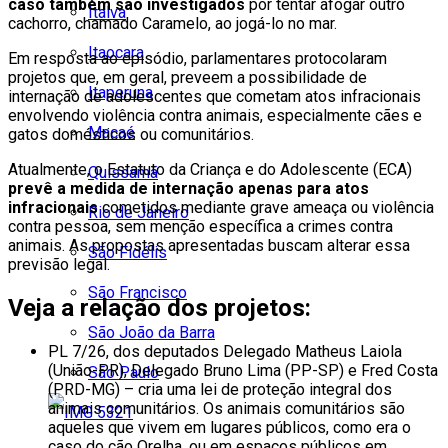
caso também são investigados
por tentar afogar outro
Italva
cachorro, chamado Caramelo, ao jogá-lo no mar.
Itaocara
Em resposta ao episódio, parlamentares protocolaram
projetos que, em geral, preveem a possibilidade de
Itaperuna
internação de adolescentes que cometam atos infracionais
envolvendo violência contra animais, especialmente cães e
Macaé
gatos domésticos ou comunitários.
Atualmente, o Estatuto da Criança e do Adolescente (ECA)
Quissamã
prevê a medida de internação apenas para atos
infracionais
cometidos mediante grave ameaça ou violência
Rio de Janeiro
contra pessoa, sem menção específica a crimes contra
animais. As propostas apresentadas buscam alterar essa
São Fidélis
previsão legal.
São Francisco
Veja a relação dos projetos:
São João da Barra
PL 7/26, dos deputados Delegado Matheus Laiola
(União-PR), Delegado Bruno Lima (PP-SP) e Fred Costa
São Paulo
(PRD-MG) – cria uma lei de proteção integral dos
animais comunitários. Os animais comunitários são
aqueles que vivem em lugares públicos, como era o
caso do cão Orelha, ou em espaços públicos em