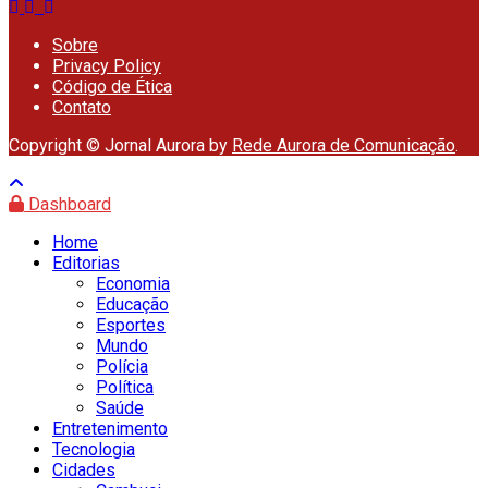
Sobre
Privacy Policy
Código de Ética
Contato
Copyright © Jornal Aurora by
Rede Aurora de Comunicação
.
Dashboard
Home
Editorias
Economia
Educação
Esportes
Mundo
Polícia
Política
Saúde
Entretenimento
Tecnologia
Cidades