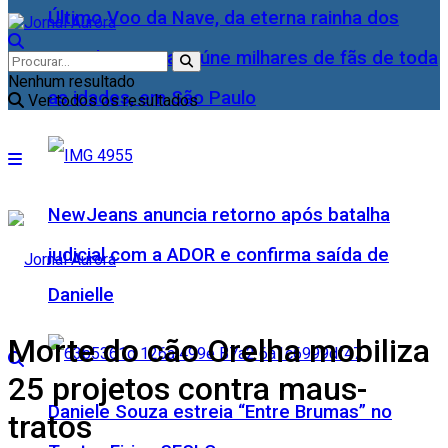
Último Voo da Nave, da eterna rainha dos
Baixinhos, Xuxa reúne milhares de fãs de toda
Nenhum resultado
as idades, em São Paulo
Ver todos os resultados
NewJeans anuncia retorno após batalha
judicial com a ADOR e confirma saída de
Danielle
Morte do cão Orelha mobiliza
25 projetos contra maus-
Daniele Souza estreia “Entre Brumas” no
tratos