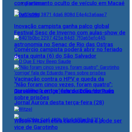
compartimento oculto de veículo em Macaé
Famosos
Inovação campista ganha palco global
Festival Sesc de Inverno com aulas-show de
astronomia no Senac de Rio das Ostras
Comércio campista poderá abrir no feriado
desta quinta (6) do São Salvador
Vacinação contra o HPV e queda da
“Não foram cinco vezes, foram quatro”:
prevalência entre jovens serão tema do
Garotinho ‘corrige’ fala de Eduardo Paes
sobre prisões
Jornal Aurora desta terça-feira (28)
Wilson Witzel retira candidatura e pode ser
vice de Garotinho