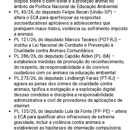
dispõe sobre o bem-estar e a proteção animal no
âmbito da Política Nacional de Educação Ambiental.
PL 45/26, do deputado Felipe Becari (União-SP) –
altera o ECA para aperfeiçoar as respostas
socioeducativas aplicáveis a adolescentes que
pratiquem maus-tratos, violência ou sofrimento imposto
a animais.
PL 121/26, do deputado Marcos Tavares (PDT-RJ) –
institui a Lei Nacional de Combate e Prevenção à
Crueldade contra Animais Comunitários.
PL 286/26, do deputado Capitão Alden (PL-BA) –
estabelece medidas de promoção do reconhecimento,
do respeito, da responsabilidade e do convívio
cuidadoso com os animais na educação ambiental.
PL 273/26, do deputado Lindbergh Farias (PT-RJ) –
agrava as penas dos crimes de crueldade contra
animais, tipifica a instigação e a exploração digital
dessas condutas e disciplina a responsabilidade
administrativa e civil de provedores de aplicações de
internet.
PL 135/26, do deputado Lula da Fonte (PP-PE) – altera
o ECA para qualificar atos infracionais de extrema
gravidade, incluir a violência contra animais e
estabelecer as hipóteses de internação compulsória.