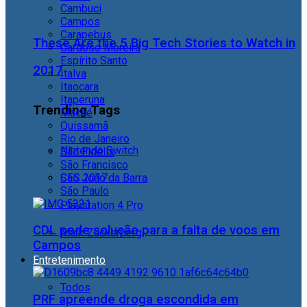
Cambuci
Campos
Carapebus
These Are the 5 Big Tech Stories to Watch in
Cardoso Moreira
Espírito Santo
2017
Italva
Itaocara
Itaperuna
Trending Tags
Macaé
Quissamã
Rio de Janeiro
Nintendo Switch
São Fidélis
São Francisco
São João da Barra
CES 2017
São Paulo
Playstation 4 Pro
CDL pede solução para a falta de voos em
Mark Zuckerberg
Campos
Entretenimento
Todos
PRF apreende droga escondida em