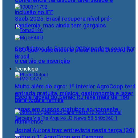
Conferência vai discutir diversidade e
inclusão no IFF
Saeb 2025: Brasil recupera nível pré-
pandemia, mas ainda tem gargalos
Candidatos do Encceja 2026 podem consultar
AGU quer suspender a plataforma Discord no
Brasil
o cartão de inscrição
Tecnologia
Muito além do agro: 1º Interior AgroCoop terá
entrada gratuita, música, gastronomia e lazer
Escola Móvel do Senac RJ leva mais de 160
para toda a família
vagas em cursos gratuitos ao noroeste
fluminense
Jornal Aurora traz entrevista nesta terça (30)
sobre o 1° AgroCoop em Campos