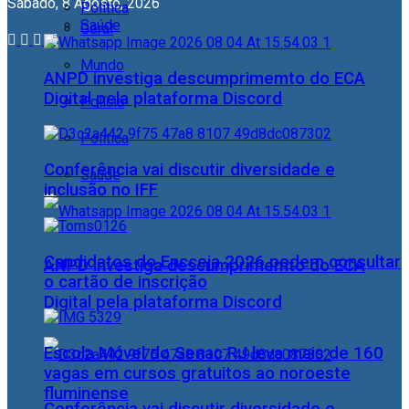
Sábado, 8 Agosto, 2026
Política
Saúde
Geral
Mundo
ANPD investiga descumprimemto do ECA
Digital pela plataforma Discord
Polícia
Política
Conferência vai discutir diversidade e
Saúde
inclusão no IFF
Candidatos do Encceja 2026 podem consultar
ANPD investiga descumprimemto do ECA
o cartão de inscrição
Digital pela plataforma Discord
Escola Móvel do Senac RJ leva mais de 160
vagas em cursos gratuitos ao noroeste
fluminense