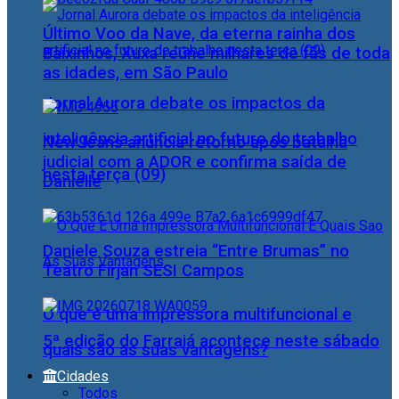
Último Voo da Nave, da eterna rainha dos
Baixinhos, Xuxa reúne milhares de fãs de toda
as idades, em São Paulo
Jornal Aurora debate os impactos da
inteligência artificial no futuro do trabalho
NewJeans anuncia retorno após batalha
judicial com a ADOR e confirma saída de
nesta terça (09)
Danielle
Daniele Souza estreia “Entre Brumas” no
Teatro Firjan SESI Campos
O que é uma impressora multifuncional e
5ª edição do Farraiá acontece neste sábado
quais são as suas vantagens?
Cidades
Todos