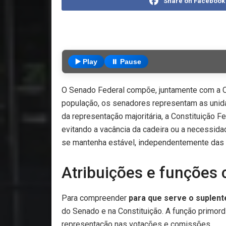
Share on Facebook
▶️ Play
⏸️ Pause
O Senado Federal compõe, juntamente com a C
população, os senadores representam as unidad
da representação majoritária, a Constituição F
evitando a vacância da cadeira ou a necessida
se mantenha estável, independentemente das os
Atribuições e funções 
Para compreender
para que serve o suplent
do Senado e na Constituição. A função primord
representação nas votações e comissões.