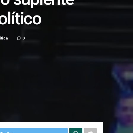
lítico
ítica
0