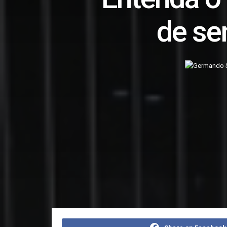
de se
Home
Destaques