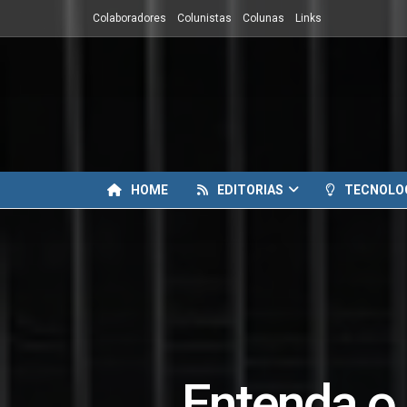
Colaboradores
Colunistas
Colunas
Links
HOME
EDITORIAS
TECNOLO
Entenda o 