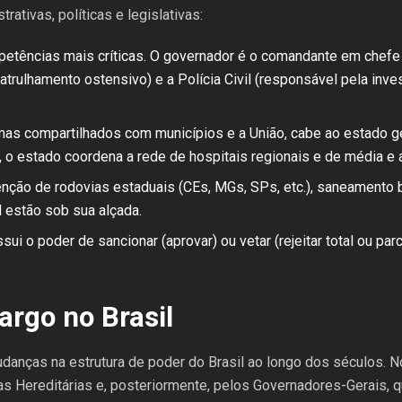
ativas, políticas e legislativas:
etências mais críticas. O governador é o comandante em chefe 
 patrulhamento ostensivo) e a Polícia Civil (responsável pela inv
s compartilhados com municípios e a União, cabe ao estado ger
, o estado coordena a rede de hospitais regionais e de média e 
ção de rodovias estaduais (CEs, MGs, SPs, etc.), saneamento 
l estão sob sua alçada.
ui o poder de sancionar (aprovar) ou vetar (rejeitar total ou par
argo no Brasil
mudanças na estrutura de poder do Brasil ao longo dos séculos. N
as Hereditárias e, posteriormente, pelos Governadores-Gerais, 