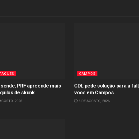
TAQUES
CAMPOS
sende, PRF apreende mais
CDL pede solução para a fal
 quilos de skunk
voos em Campos
AGOSTO, 2026
6 DE AGOSTO, 2026