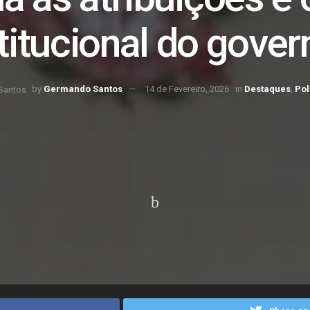
titucional do gover
by
Germando Santos
14 de Fevereiro, 2026
in
Destaques
,
Pol