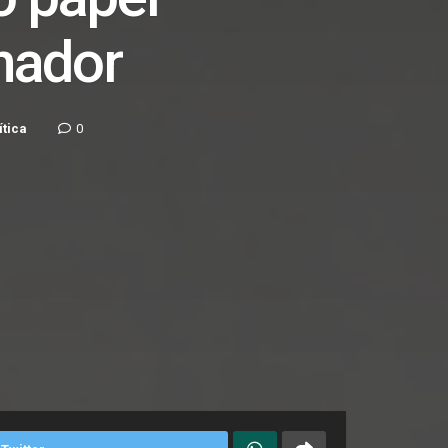
nador
ítica
0