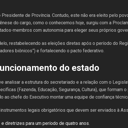
do Presidente de Província. Contudo, este não era eleito pelo p
gênese do cargo, como o conhecemos hoje, surgiu com a Proclam
stados-membros com autonomia para eleger seus próprios gove
delo, restabelecendo as eleições diretas após o período do Reg
dores biônicos”) e fortalecendo o pacto federativo.
 funcionamento do estado
e analisar a estrutura do secretariado e a relação com o Legisla
ecíficas (Fazenda, Educação, Segurança, Cultura), que formam o
o ao chefe do Executivo montar uma equipe de confiança técnica 
 instrumentos legais obrigatórios que devem ser enviados à Ass
e diretrizes para um período de quatro anos.