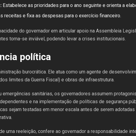
:
Estabelece as prioridades para o ano seguinte e orienta a ela
s receitas e fixa as despesas para o exercício financeiro.
acidade do governador em articular apoio na Assembleia Legisla
es torna-se inviável, podendo levar a crises institucionais.
ncia política
nistração burocrática. Ele atua como um agente de desenvolvime
dos limites da Guerra Fiscal) e obras de infraestrutura.
u emergências sanitárias, os governadores assumem protagoni
ependentes e na implementação de políticas de segurança públi
blicas sejam testadas em menor escala antes de serem adotadas
ativa.
e uma reeleição, confere ao governador a responsabilidade integ