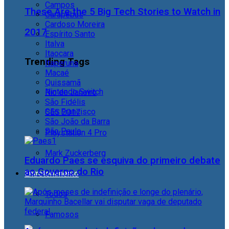
Campos
These Are the 5 Big Tech Stories to Watch in
Carapebus
Cardoso Moreira
2017
Espírito Santo
Italva
Itaocara
Trending Tags
Itaperuna
Macaé
Quissamã
Nintendo Switch
Rio de Janeiro
São Fidélis
São Francisco
CES 2017
São João da Barra
São Paulo
Playstation 4 Pro
Mark Zuckerberg
Eduardo Paes se esquiva do primeiro debate
ao Governo do Rio
Entretenimento
Todos
Famosos