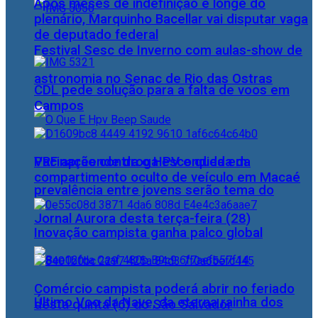
Após meses de indefinição e longe do
plenário, Marquinho Bacellar vai disputar vaga
de deputado federal
Festival Sesc de Inverno com aulas-show de
astronomia no Senac de Rio das Ostras
CDL pede solução para a falta de voos em
Campos
PRF apreende droga escondida em
Vacinação contra o HPV e queda da
compartimento oculto de veículo em Macaé
prevalência entre jovens serão tema do
Jornal Aurora desta terça-feira (28)
Inovação campista ganha palco global
Comércio campista poderá abrir no feriado
Último Voo da Nave, da eterna rainha dos
desta quinta (6) do São Salvador