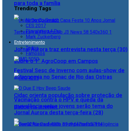
para toda a família
Trending Tags
Nintendo Switch
CES 2017
Playstation 4 Pro
Mark Zuckerberg
Entretenimento
Todos
Jornal Aurora traz entrevista nesta terça (30)
Famosos
sobre o 1° AgroCoop em Campos
Festival Sesc de Inverno com aulas-show de
astronomia no Senac de Rio das Ostras
Cidac orienta população sobre proteção de
Vacinação contra o HPV e queda da
prevalência entre jovens serão tema do
dados na internet
Jornal Aurora desta terça-feira (28)