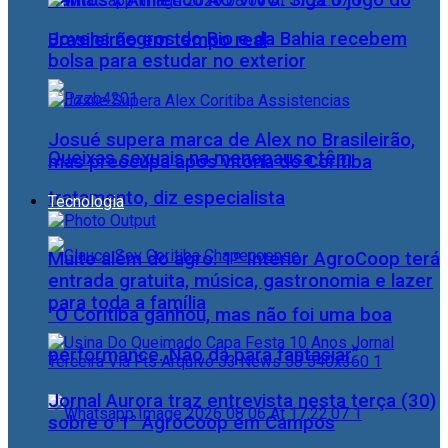
Santos x Athletico AO VIVO: Siga o jogo do
Jovens negros do Rio e da Bahia recebem
Brasileirão em tempo real
bolsa para estudar no exterior
Josué supera marca de Alex no Brasileirão,
Queixas sexuais na menopausa têm
mas preocupa após vitória do Coritiba
tratamento, diz especialista
Tecnologia
Muito além do agro: 1º Interior AgroCoop terá
entrada gratuita, música, gastronomia e lazer
para toda a família
“O Coritiba ganhou, mas não foi uma boa
performance. Não dá para fantasiar”
Jornal Aurora traz entrevista nesta terça (30)
sobre o 1° AgroCoop em Campos