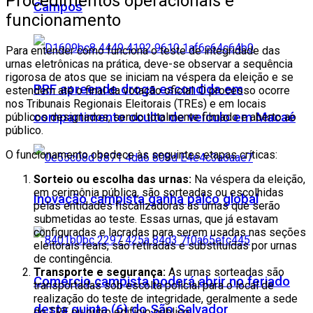
Procedimentos operacionais e
Campos
funcionamento
Para entender como funciona o teste de integridade das
urnas eletrônicas na prática, deve-se observar a sequência
rigorosa de atos que se iniciam na véspera da eleição e se
PRF apreende droga escondida em
estendem até o final da votação oficial. O processo ocorre
nos Tribunais Regionais Eleitorais (TREs) e em locais
compartimento oculto de veículo em Macaé
públicos designados, sendo totalmente filmado e aberto ao
público.
O funcionamento obedece às seguintes etapas críticas:
Sorteio ou escolha das urnas:
Na véspera da eleição,
em cerimônia pública, são sorteadas ou escolhidas
Inovação campista ganha palco global
pelas entidades fiscalizadoras as urnas que serão
submetidas ao teste. Essas urnas, que já estavam
configuradas e lacradas para serem usadas nas seções
eleitorais reais, são retiradas e substituídas por urnas
de contingência.
Transporte e segurança:
As urnas sorteadas são
Comércio campista poderá abrir no feriado
transportadas sob escolta policial para o local de
realização do teste de integridade, geralmente a sede
desta quinta (6) do São Salvador
do TRE ou outro edifício público.