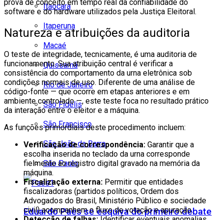
prova de conceito em tempo real da confiabilidade do
Itaocara
software e do hardware utilizados pela Justiça Eleitoral.
Itaperuna
Natureza e atribuições da auditoria
Macaé
O teste de integridade, tecnicamente, é uma auditoria de
funcionamento. Sua atribuição central é verificar a
Quissamã
consistência do comportamento da urna eletrônica sob
condições normais de uso. Diferente de uma análise de
Rio de Janeiro
código-fonte — que ocorre em etapas anteriores e em
ambiente controlado —, este teste foca no resultado prático
São Fidélis
da interação entre o eleitor e a máquina.
São Francisco
As funções primordiais deste procedimento incluem:
São João da Barra
Verificação de correspondência:
Garantir que a
escolha inserida no teclado da urna corresponde
São Paulo
fielmente ao registro digital gravado na memória da
máquina.
Fiscalização externa:
Permitir que entidades
fiscalizadoras (partidos políticos, Ordem dos
Advogados do Brasil, Ministério Público e sociedade
civil) acompanhem o fluxo de votação e apuração.
Eduardo Paes se esquiva do primeiro debate
Detecção de falhas:
Identificar eventuais anomalias