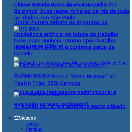
Último Voo da Nave, da eterna rainha dos
Baixinhos, Xuxa reúne milhares de fãs de toda
as idades, em São Paulo
Jornal Aurora debate os impactos da
inteligência artificial no futuro do trabalho
NewJeans anuncia retorno após batalha
nesta terça (09)
judicial com a ADOR e confirma saída de
Danielle
Daniele Souza estreia “Entre Brumas” no
Teatro Firjan SESI Campos
O que é uma impressora multifuncional e
quais são as suas vantagens?
5ª edição do Farraiá acontece neste sábado
Cidades
Todos
Cambuci