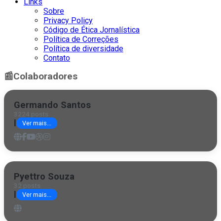
Links
Sobre
Privacy Policy
Código de Ética Jornalística
Política de Correções
Política de diversidade
Contato
📰
Colaboradores
Germando Santos
3224 posts
|
Ver mais...
Pyettro Souza
32 posts
|
Ver mais...