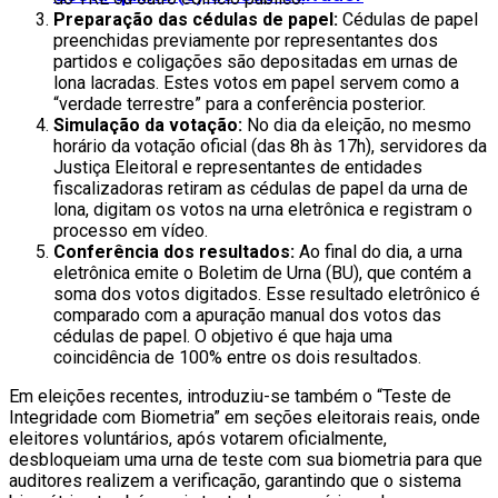
Preparação das cédulas de papel:
Cédulas de papel
preenchidas previamente por representantes dos
partidos e coligações são depositadas em urnas de
lona lacradas. Estes votos em papel servem como a
“verdade terrestre” para a conferência posterior.
Simulação da votação:
No dia da eleição, no mesmo
horário da votação oficial (das 8h às 17h), servidores da
Justiça Eleitoral e representantes de entidades
fiscalizadoras retiram as cédulas de papel da urna de
lona, digitam os votos na urna eletrônica e registram o
processo em vídeo.
Conferência dos resultados:
Ao final do dia, a urna
eletrônica emite o Boletim de Urna (BU), que contém a
soma dos votos digitados. Esse resultado eletrônico é
comparado com a apuração manual dos votos das
cédulas de papel. O objetivo é que haja uma
coincidência de 100% entre os dois resultados.
Em eleições recentes, introduziu-se também o “Teste de
Integridade com Biometria” em seções eleitorais reais, onde
eleitores voluntários, após votarem oficialmente,
desbloqueiam uma urna de teste com sua biometria para que
auditores realizem a verificação, garantindo que o sistema