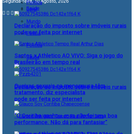
Segunda-feira, 10 Agosto, 2026
Política
Saúde
Geral
Mundo
Declaração do imposto sobre imóveis rurais
pode ser feita por internet
Polícia
Política
Santos x Athletico AO VIVO: Siga o jogo do
Saúde
Brasileirão em tempo real
Queixas sexuais na menopausa têm
Declaração do imposto sobre imóveis rurais
tratamento, diz especialista
pode ser feita por internet
“O Coritiba ganhou, mas não foi uma boa
performance. Não dá para fantasiar”