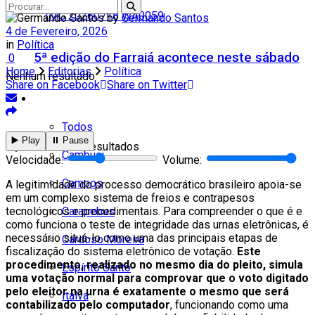
by
Germando Santos
4 de Fevereiro, 2026
in
Política
5ª edição do Farraiá acontece neste sábado
0
Home
Editorias
Política
Nenhum resultado
Share on Facebook
Share on Twitter
Cidades
Todos
▶️ Play
⏸️ Pause
Ver todos os resultados
Cambuci
Velocidade:
Volume:
Campos
A legitimidade do processo democrático brasileiro apoia-se
em um complexo sistema de freios e contrapesos
Carapebus
tecnológicos e procedimentais. Para compreender o que é e
como funciona o teste de integridade das urnas eletrônicas, é
necessário situá-lo como uma das principais etapas de
Cardoso Moreira
fiscalização do sistema eletrônico de votação.
Este
procedimento, realizado no mesmo dia do pleito, simula
Espírito Santo
uma votação normal para comprovar que o voto digitado
pelo eleitor na urna é exatamente o mesmo que será
Italva
contabilizado pelo computador
, funcionando como uma