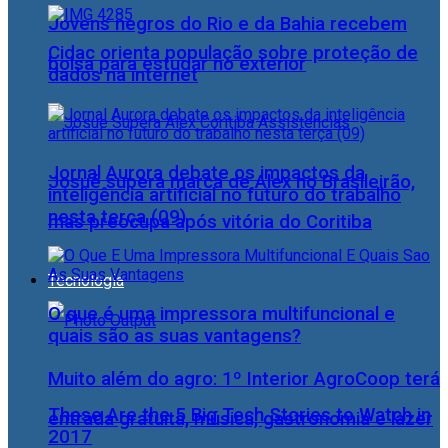
Jovens negros do Rio e da Bahia recebem
Cidac orienta população sobre proteção de
bolsa para estudar no exterior
dados na internet
Jornal Aurora debate os impactos da
Josué supera marca de Alex no Brasileirão,
inteligência artificial no futuro do trabalho
nesta terça (09)
mas preocupa após vitória do Coritiba
Tecnologia
O que é uma impressora multifuncional e
quais são as suas vantagens?
Muito além do agro: 1º Interior AgroCoop terá
These Are the 5 Big Tech Stories to Watch in
entrada gratuita, música, gastronomia e lazer
2017