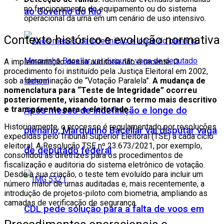
no funcionamento do equipamento ou do sistema
ao Governo do Rio
operacional da urna em um cenário de uso intensivo.
Contexto histórico e evolução normativa
A implementação dessa auditoria não é recente. O
procedimento foi instituído pela Justiça Eleitoral em 2002,
sob a denominação de “Votação Paralela”.
A mudança de
nomenclatura para “Teste de Integridade” ocorreu
posteriormente, visando tornar o termo mais descritivo
e transparente para o eleitorado.
Após meses de indefinição e longe do
Historicamente, o processo é regulamentado por resoluções
plenário, Marquinho Bacellar vai disputar vaga
expedidas pelo Tribunal Superior Eleitoral (TSE) a cada ciclo
eleitoral. A Resolução TSE nº 23.673/2021, por exemplo,
de deputado federal
consolidou as diretrizes para os procedimentos de
fiscalização e auditoria do sistema eletrônico de votação.
Desde a sua criação, o teste tem evoluído para incluir um
número maior de urnas auditadas e, mais recentemente, a
introdução de projetos-piloto com biometria, ampliando as
camadas de verificação de segurança.
CDL pede solução para a falta de voos em