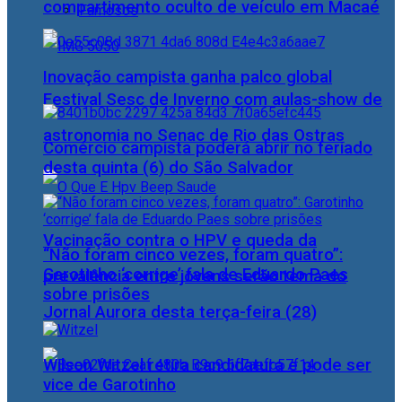
compartimento oculto de veículo em Macaé
Famosos
Inovação campista ganha palco global
Festival Sesc de Inverno com aulas-show de
astronomia no Senac de Rio das Ostras
Comércio campista poderá abrir no feriado
desta quinta (6) do São Salvador
Vacinação contra o HPV e queda da
“Não foram cinco vezes, foram quatro”:
Garotinho ‘corrige’ fala de Eduardo Paes
prevalência entre jovens serão tema do
sobre prisões
Jornal Aurora desta terça-feira (28)
Wilson Witzel retira candidatura e pode ser
vice de Garotinho