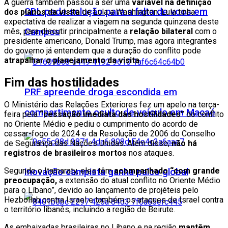
A guerra também passou a ser uma
variável na definição
CDL pede solução para a falta de voos em
dos planos da visita
de Lula a Washington. Lula tinha
expectativa de realizar a viagem na segunda quinzena deste
mês, para discutir principalmente a
relação bilateral
com o
Campos
presidente americano, Donald Trump, mas agora integrantes
do governo já entendem que a duração do conflito pode
atrapalhar o planejamento da visita
.
Fim das hostilidades
PRF apreende droga escondida em
O Ministério das Relações Exteriores fez um apelo na terça-
compartimento oculto de veículo em Macaé
feira pela
“cessação imediata das hostilidades”
do conflito
no Oriente Médio e pediu o cumprimento do acordo de
cessar-fogo de 2024 e da Resolução de 2006 do Conselho
de Segurança das Nações Unidas. Além disso,
não há
registros de brasileiros mortos
nos ataques.
Segundo o Itamaraty, eles têm
acompanhado “com grande
Inovação campista ganha palco global
preocupação,
a extensão do atual conflito no Oriente Médio
para o Líbano”, devido ao lançamento de projéteis pelo
Hezbollah contra Israel e também os ataques de Israel contra
o território libanês, incluindo a região de Beirute.
As embaixadas brasileiras no Líbano e na região
mantêm