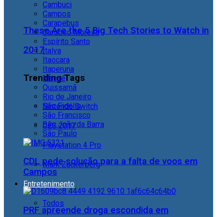
Cambuci
Campos
Carapebus
These Are the 5 Big Tech Stories to Watch in
Cardoso Moreira
Espírito Santo
2017
Italva
Itaocara
Itaperuna
Trending Tags
Macaé
Quissamã
Rio de Janeiro
São Fidélis
Nintendo Switch
São Francisco
São João da Barra
CES 2017
São Paulo
Playstation 4 Pro
CDL pede solução para a falta de voos em
Mark Zuckerberg
Campos
Entretenimento
Todos
PRF apreende droga escondida em