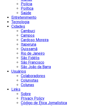
Polícia
Política
Saúde
Entretenimento
Tecnologia
Cidades
Cambuci
Campos
Cardoso Moreira
Itaperuna
Quissamã
Rio de Janeiro
São Fidélis
São Francisco
São João da Barra
Usuários
Colaboradores
Colunistas
Colunas
Links
Sobre
Privacy Policy
Código de Ética Jornalística