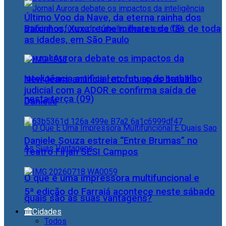
Último Voo da Nave, da eterna rainha dos
Baixinhos, Xuxa reúne milhares de fãs de toda
as idades, em São Paulo
Jornal Aurora debate os impactos da
inteligência artificial no futuro do trabalho
NewJeans anuncia retorno após batalha
judicial com a ADOR e confirma saída de
nesta terça (09)
Danielle
Daniele Souza estreia “Entre Brumas” no
Teatro Firjan SESI Campos
O que é uma impressora multifuncional e
5ª edição do Farraiá acontece neste sábado
quais são as suas vantagens?
Cidades
Todos