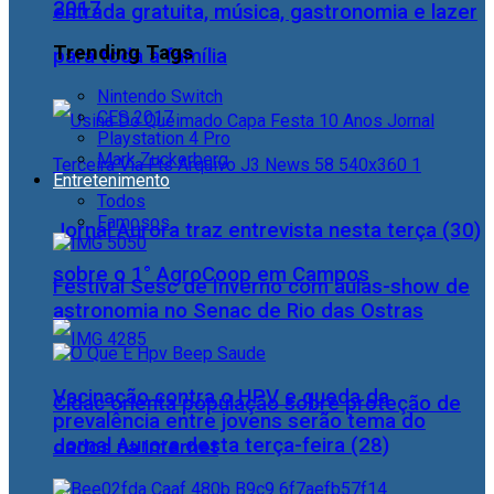
2017
entrada gratuita, música, gastronomia e lazer
Trending Tags
para toda a família
Nintendo Switch
CES 2017
Playstation 4 Pro
Mark Zuckerberg
Entretenimento
Todos
Famosos
Jornal Aurora traz entrevista nesta terça (30)
sobre o 1° AgroCoop em Campos
Festival Sesc de Inverno com aulas-show de
astronomia no Senac de Rio das Ostras
Vacinação contra o HPV e queda da
Cidac orienta população sobre proteção de
prevalência entre jovens serão tema do
Jornal Aurora desta terça-feira (28)
dados na internet