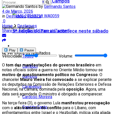
Teatro Firjan SESI Campos
by
Germando Santos
4 de Março, 2026
in
Destaques
,
Política
0
Home
Destaques
Nenhum resultado
5ª edição do Farraiá acontece neste sábado
Share on Facebook
Share on Twitter
Cidades
Play
Pause
Ver todos os resultados
Todos
Velocidade:
Volume:
O
tom das manifestações do governo brasileiro
em
Cambuci
notas oficiais sobre a guerra no Oriente Médio tornou-se
motivo de questionamento político no Congresso
. O
Campos
chanceler
Mauro Vieira foi convocado
a se explicar perante
os deputados na Comissão de Relações Exteriores e Defesa
Carapebus
Nacional, na Câmara, dominada pela
oposição
. Agora, uma
data será agendada. O ministro é obrigado a comparecer.
Cardoso Moreira
Na terça-feira (3), o governo Lula
manifestou preocupação
Espírito Santo
com o
alastramento do conflito
para o Líbano, com
enfrentamentos entre Israel e o Hezbollah, milícia xiita aliada