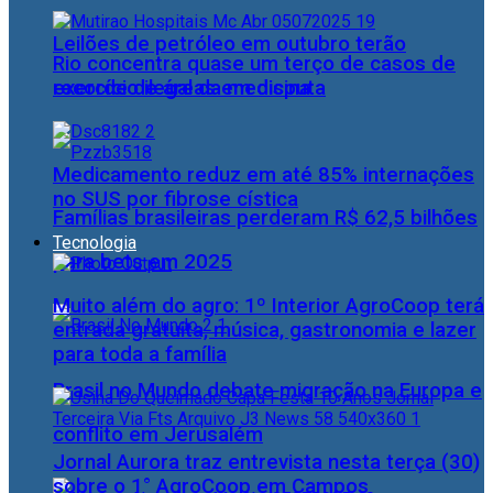
Leilões de petróleo em outubro terão
Rio concentra quase um terço de casos de
recorde de áreas em disputa
exercício ilegal da medicina
Medicamento reduz em até 85% internações
no SUS por fibrose cística
Famílias brasileiras perderam R$ 62,5 bilhões
Tecnologia
para bets em 2025
Muito além do agro: 1º Interior AgroCoop terá
entrada gratuita, música, gastronomia e lazer
para toda a família
Brasil no Mundo debate migração na Europa e
conflito em Jerusalém
Jornal Aurora traz entrevista nesta terça (30)
sobre o 1° AgroCoop em Campos