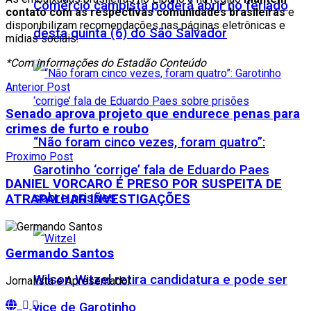
Comércio campista poderá abrir no feriado
contato com as respectivas comunidades brasileiras
e
disponibilizam recomendações nas páginas eletrônicas e
desta quinta (6) do São Salvador
mídias sociais.
*Com informações do Estadão Conteúdo
Anterior Post
Senado aprova projeto que endurece penas para
crimes de furto e roubo
“Não foram cinco vezes, foram quatro”:
Proximo Post
Garotinho ‘corrige’ fala de Eduardo Paes
DANIEL VORCARO É PRESO POR SUSPEITA DE
sobre prisões
ATRAPALHAR INVESTIGAÇÕES
Germando Santos
Wilson Witzel retira candidatura e pode ser
Jornalista e Apresentador
vice de Garotinho