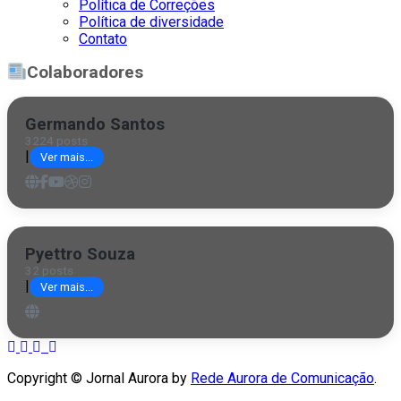
Política de Correções
Política de diversidade
Contato
Colaboradores
Germando Santos
3224 posts
|
Ver mais...
Pyettro Souza
32 posts
|
Ver mais...
Copyright © Jornal Aurora by
Rede Aurora de Comunicação
.