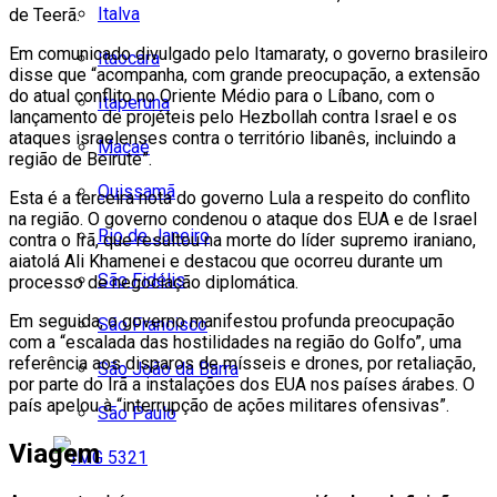
Italva
de Teerã.
Em comunicado divulgado pelo Itamaraty, o governo brasileiro
Itaocara
disse que “acompanha, com grande preocupação, a extensão
do atual conflito no Oriente Médio para o Líbano, com o
Itaperuna
lançamento de projéteis pelo Hezbollah contra Israel e os
ataques israelenses contra o território libanês, incluindo a
Macaé
região de Beirute”.
Quissamã
Esta é a terceira nota do governo Lula a respeito do conflito
na região. O governo condenou o ataque dos EUA e de Israel
Rio de Janeiro
contra o Irã, que resultou na morte do líder supremo iraniano,
aiatolá Ali Khamenei e destacou que ocorreu durante um
São Fidélis
processo de negociação diplomática.
Em seguida, o governo manifestou profunda preocupação
São Francisco
com a “escalada das hostilidades na região do Golfo”, uma
referência aos disparos de mísseis e drones, por retaliação,
São João da Barra
por parte do Irã a instalações dos EUA nos países árabes. O
país apelou à “interrupção de ações militares ofensivas”.
São Paulo
Viagem