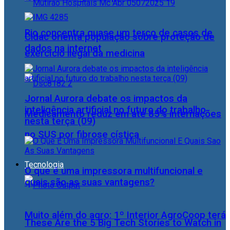
Rio concentra quase um terço de casos de
Cidac orienta população sobre proteção de
dados na internet
exercício ilegal da medicina
Jornal Aurora debate os impactos da
inteligência artificial no futuro do trabalho
Medicamento reduz em até 85% internações
nesta terça (09)
no SUS por fibrose cística
Tecnologia
O que é uma impressora multifuncional e
quais são as suas vantagens?
Muito além do agro: 1º Interior AgroCoop terá
These Are the 5 Big Tech Stories to Watch in