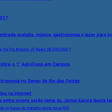
2017
entrada gratuita, música, gastronomia e lazer para to
0) sobre o 1° AgroCoop em Campos
stronomia no Senac de Rio das Ostras
dos na internet
 entre jovens serão tema do Jornal Aurora desta ter