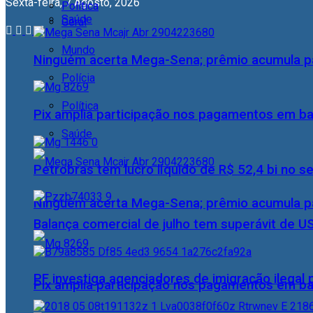
Sexta-feira, 7 Agosto, 2026
Política
Saúde
Geral
Mundo
Ninguém acerta Mega-Sena; prêmio acumula p
Polícia
Política
Pix amplia participação nos pagamentos em ba
Saúde
Petrobras tem lucro líquido de R$ 52,4 bi no s
Ninguém acerta Mega-Sena; prêmio acumula p
Balança comercial de julho tem superávit de U
PF investiga agenciadores de imigração ilegal
Pix amplia participação nos pagamentos em ba