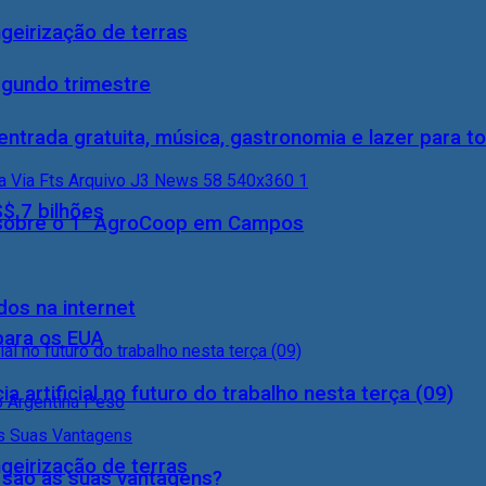
geirização de terras
egundo trimestre
entrada gratuita, música, gastronomia e lazer para to
S$ 7 bilhões
0) sobre o 1° AgroCoop em Campos
dos na internet
 para os EUA
a artificial no futuro do trabalho nesta terça (09)
geirização de terras
s são as suas vantagens?