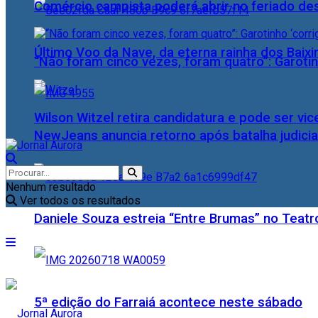
Comércio campista poderá abrir no feriado des
Último Voo da Nave, da eterna rainha dos Baix
“Não foram cinco vezes, foram quatro”: Garotin
Wilson Witzel retira candidatura e pode ser vic
NewJeans anuncia retorno após batalha judicia
Nenhum resultado
Ver todos os resultados
Daniele Souza estreia “Entre Brumas” no Teatr
5ª edição do Farraiá acontece neste sábado