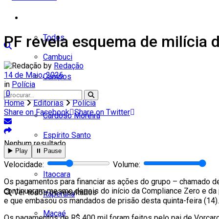
Cidades
PF revela esquema de milícia di
Todos
Cambuci
by
Redação
14 de Maio, 2026
Campos
in
Polícia
0
Carapebus
Home
Editorias
Polícia
Share on Facebook
Share on Twitter
Cardoso Moreira
Espírito Santo
Nenhum resultado
▶️ Play
⏸️ Pause
Italva
Velocidade:
Volume:
Itaocara
Os pagamentos para financiar as ações do grupo – chamado de
continuaram mesmo depois do início da Compliance Zero e da p
Ver todos os resultados
Itaperuna
e que embasou os mandados de prisão desta quinta-feira (14).
Macaé
Os pagamentos de R$ 400 mil foram feitos pelo pai de Vorcaro,