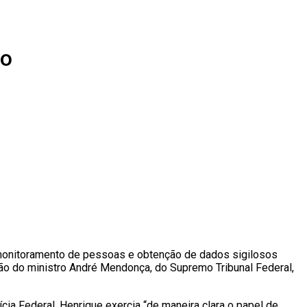
ro
 monitoramento de pessoas e obtenção de dados sigilosos
ão do ministro André Mendonça, do Supremo Tribunal Federal,
ia Federal. Henrique exercia “de maneira clara o papel de