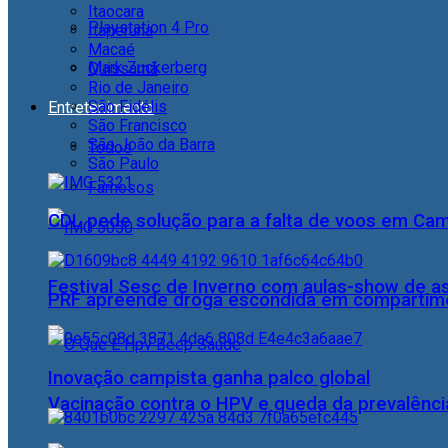
Itaocara
Playstation 4 Pro
Itaperuna
Macaé
Mark Zuckerberg
Quissamã
Rio de Janeiro
São Fidélis
Entretenimento
São Francisco
São João da Barra
Todos
São Paulo
Famosos
CDL pede solução para a falta de voos em Ca
Festival Sesc de Inverno com aulas-show de a
PRF apreende droga escondida em compartime
Inovação campista ganha palco global
Vacinação contra o HPV e queda da prevalência