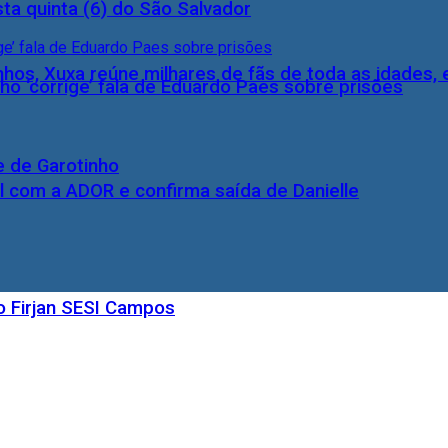
ta quinta (6) do São Salvador
inhos, Xuxa reúne milhares de fãs de toda as idades,
ho ‘corrige’ fala de Eduardo Paes sobre prisões
e de Garotinho
l com a ADOR e confirma saída de Danielle
o Firjan SESI Campos