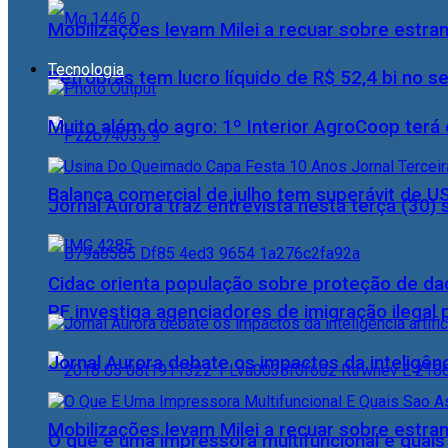
Mobilizações levam Milei a recuar sobre estran
Tecnologia
Petrobras tem lucro líquido de R$ 52,4 bi no s
Muito além do agro: 1º Interior AgroCoop terá 
Balança comercial de julho tem superávit de U
Jornal Aurora traz entrevista nesta terça (3
Cidac orienta população sobre proteção de da
PF investiga agenciadores de imigração ilegal
Jornal Aurora debate os impactos da inteligênci
Mobilizações levam Milei a recuar sobre estran
O que é uma impressora multifuncional e quai