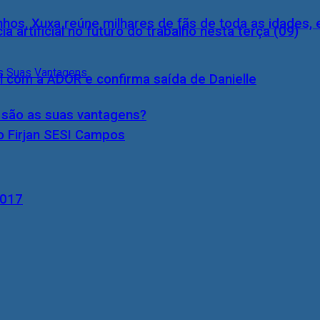
inhos, Xuxa reúne milhares de fãs de toda as idades,
a artificial no futuro do trabalho nesta terça (09)
l com a ADOR e confirma saída de Danielle
s são as suas vantagens?
o Firjan SESI Campos
2017