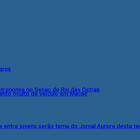
mpos
stronomia no Senac de Rio das Ostras
nto oculto de veículo em Macaé
 entre jovens serão tema do Jornal Aurora desta ter