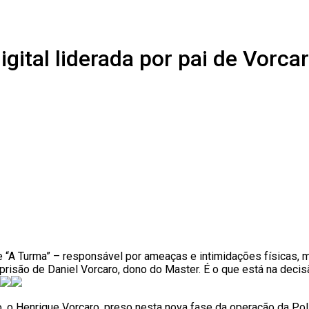
gital liderada por pai de Vorca
 “A Turma” – responsável por ameaças e intimidações físicas,
risão de Daniel Vorcaro, dono do Master. É o que está na decis
 o Henrique Vorcaro, preso nesta nova fase da operação da Políc