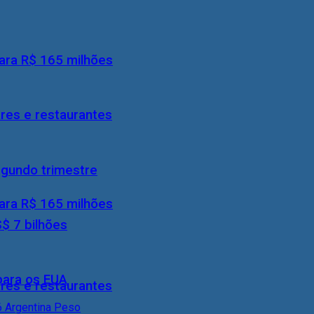
ara R$ 165 milhões
res e restaurantes
egundo trimestre
ara R$ 165 milhões
S$ 7 bilhões
 para os EUA
res e restaurantes