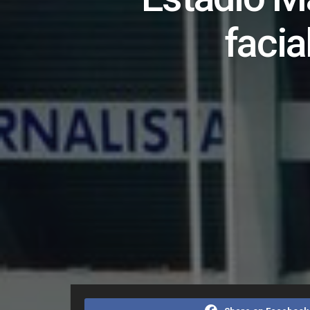
facia
Home
Editorias
Polícia