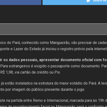
Share on 
ico do Pará, conhecido como Mangueirão, vão precisar de cadas
porte e Lazer do Estado já iniciou o registro prévio pela internet
rir os dados pessoais, apresentar documento oficial com fo
Para estrangeiros é exigido o passaporte como documento. Par
 1,98, via cartão de crédito ou Pix.
 já estão instalados na estrutura do maior estádio do Pará. A tec
nto por imagem do público presente durante o jogo.
ste na partida entre Remo e Internacional, marcada para às 19h d
sistema de reconhecimento facial no Mangueirão será o confronto