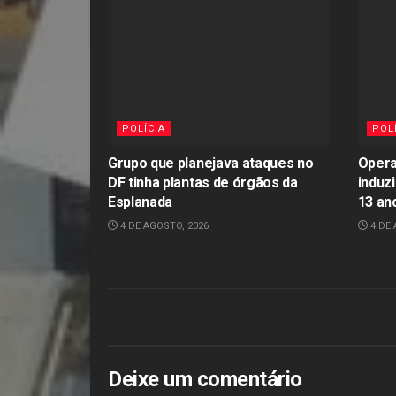
POLÍCIA
POL
Grupo que planejava ataques no
Opera
DF tinha plantas de órgãos da
induz
Esplanada
13 an
4 DE AGOSTO, 2026
4 DE 
Deixe um comentário