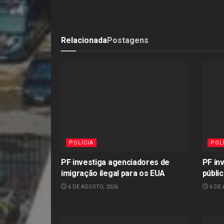
Relacionada
Postagens
POLÍCIA
POL
PF investiga agenciadores de
PF in
imigração ilegal para os EUA
públi
6 DE AGOSTO, 2026
6 DE 