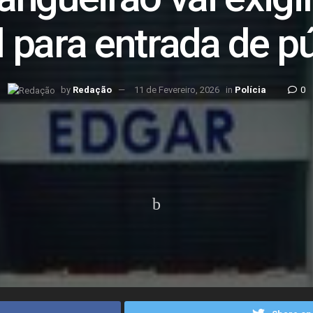
l para entrada de p
by
Redação
11 de Fevereiro, 2026
in
Polícia
0