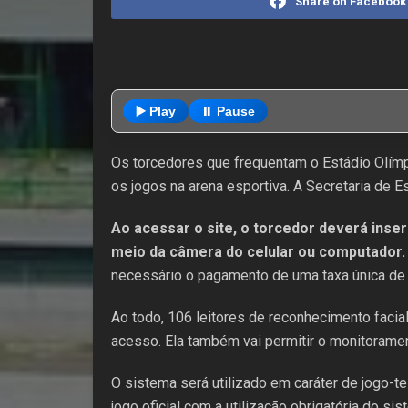
Share on Facebook
▶️ Play
⏸️ Pause
Os torcedores que frequentam o Estádio Olímp
os jogos na arena esportiva. A Secretaria de Es
Ao acessar o site, o torcedor deverá inse
meio da câmera do celular ou computador.
necessário o pagamento de uma taxa única de R$
Ao todo, 106 leitores de reconhecimento facial
acesso. Ela também vai permitir o monitorame
O sistema será utilizado em caráter de jogo-te
jogo oficial com a utilização obrigatória do 