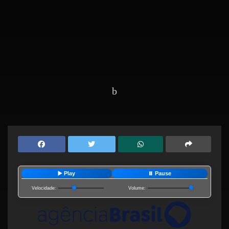
Home
Editorias
Mundo
▶️ Play
⏸️ Pause
Velocidade:
Volume: