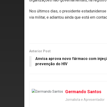
organizações não-governamentais, há registr
Nos últimos dias, o presidente estadunidense 
via militar, e adiantou ainda que está em cont
Anterior Post
Anvisa aprova novo fármaco com injeç
prevenção do HIV
Germando Santos
Jornalista e Apresentador