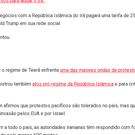
os para ajudar o Irã”.
negócios com a República Islâmica do Irã pagará uma tarifa de 
ld Trump em sua rede social.
entou.
 o regime de Teerã enfrenta
uma das maiores ondas de protest
egistrou também
atos pró-regime da República Islâmica
e para cri
 afirmou que protestos pacíficos são tolerados no país, mas q
a invasão pelos EUA e por Israel.
 a todo o país, as autoridades iranianas têm respondido com fo