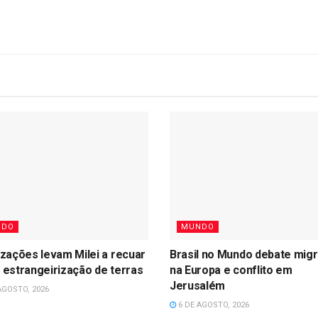
NDO
MUNDO
izações levam Milei a recuar
Brasil no Mundo debate mig
 estrangeirização de terras
na Europa e conflito em
Jerusalém
AGOSTO, 2026
6 DE AGOSTO, 2026