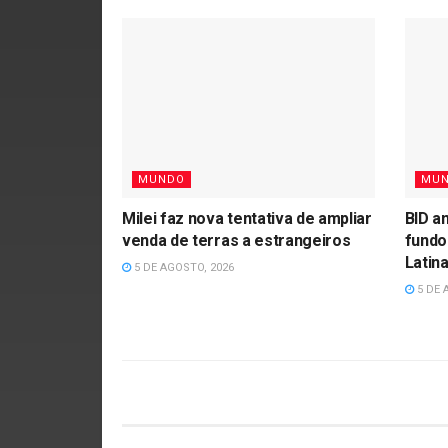
MUNDO
MU
Milei faz nova tentativa de ampliar
BID a
venda de terras a estrangeiros
fundo
Latin
5 DE AGOSTO, 2026
5 DE 