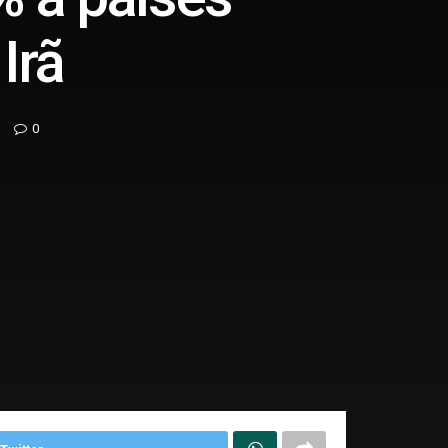
Irã
0