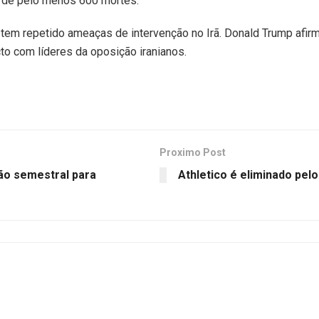
o de pelo menos 600 mortes.
tem repetido ameaças de intervenção no Irã. Donald Trump afirm
acto com líderes da oposição iranianos.
Proximo Post
ão semestral para
Athletico é eliminado pel