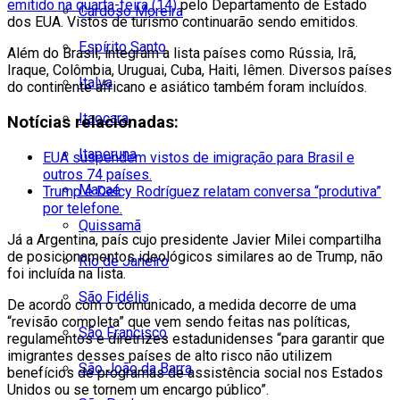
emitido na quarta-feira (14)
pelo Departamento de Estado
Cardoso Moreira
dos EUA. Vistos de turismo continuarão sendo emitidos.
Espírito Santo
Além do Brasil, integram a lista países como Rússia, Irã,
Iraque, Colômbia, Uruguai, Cuba, Haiti, Iêmen. Diversos países
Italva
do continente africano e asiático também foram incluídos.
Itaocara
Notícias relacionadas:
Itaperuna
EUA suspendem vistos de imigração para Brasil e
outros 74 países.
Macaé
Trump e Delcy Rodríguez relatam conversa “produtiva”
por telefone.
Quissamã
Já a Argentina, país cujo presidente Javier Milei compartilha
de posicionamentos ideológicos similares ao de Trump, não
Rio de Janeiro
foi incluída na lista.
São Fidélis
De acordo com o comunicado, a medida decorre de uma
“revisão completa” que vem sendo feitas nas políticas,
São Francisco
regulamentos e diretrizes estadunidenses “para garantir que
imigrantes desses países de alto risco não utilizem
São João da Barra
benefícios de programas de assistência social nos Estados
Unidos ou se tornem um encargo público”.