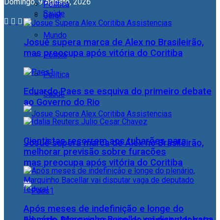
Domingo, 9 Agosto, 2026
Política
Saúde
Geral
Mundo
Josué supera marca de Alex no Brasileirão,
mas preocupa após vitória do Coritiba
Polícia
Política
Eduardo Paes se esquiva do primeiro debate
Saúde
ao Governo do Rio
Cientistas recorrem aos tubarões para
Josué supera marca de Alex no Brasileirão,
melhorar previsão sobre furacões
mas preocupa após vitória do Coritiba
Após meses de indefinição e longe do
plenário, Marquinho Bacellar vai disputar vaga