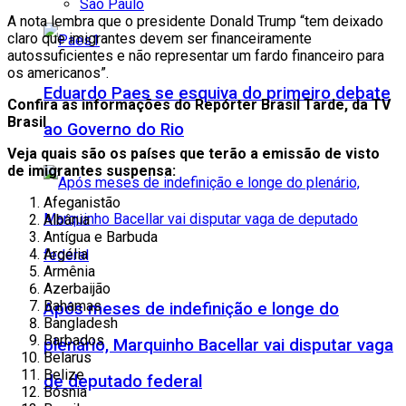
São Paulo
A nota lembra que o presidente Donald Trump “tem deixado
claro que imigrantes devem ser financeiramente
autossuficientes e não representar um fardo financeiro para
os americanos”.
Eduardo Paes se esquiva do primeiro debate
Confira as informações do Repórter Brasil Tarde, da TV
Brasil
ao Governo do Rio
Veja quais são os países que terão a emissão de visto
de imigrantes suspensa:
Afeganistão
Albânia
Antígua e Barbuda
Argélia
Armênia
Azerbaijão
Bahamas
Após meses de indefinição e longe do
Bangladesh
Barbados
plenário, Marquinho Bacellar vai disputar vaga
Belarus
Belize
de deputado federal
Bósnia