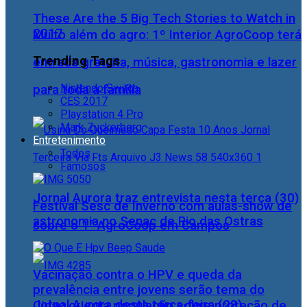
These Are the 5 Big Tech Stories to Watch in
2017
Muito além do agro: 1º Interior AgroCoop terá
Trending Tags
entrada gratuita, música, gastronomia e lazer
Nintendo Switch
para toda a família
CES 2017
Playstation 4 Pro
Mark Zuckerberg
Entretenimento
Todos
Famosos
Jornal Aurora traz entrevista nesta terça (30)
Festival Sesc de Inverno com aulas-show de
astronomia no Senac de Rio das Ostras
sobre o 1° AgroCoop em Campos
Vacinação contra o HPV e queda da
prevalência entre jovens serão tema do
Jornal Aurora desta terça-feira (28)
Cidac orienta população sobre proteção de