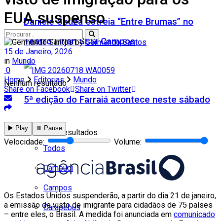
EUA suspenso
Daniele Souza estreia “Entre Brumas” no
Teatro Firjan SESI Campos
by
Germando Santos
15 de Janeiro, 2026
in
Mundo
0
Home
Editorias
Mundo
Nenhum resultado
Share on Facebook
Share on Twitter
5ª edição do Farraiá acontece neste sábado
Cidades
▶️ Play
⏸️ Pause
Ver todos os resultados
Velocidade:
Volume:
Todos
Cambuci
Campos
Os Estados Unidos suspenderão, a partir do dia 21 de janeiro,
a emissão de visto de imigrante para cidadãos de 75 países
Carapebus
– entre eles, o Brasil. A medida foi anunciada em
comunicado