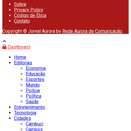
Sobre
Privacy Policy
Código de Ética
Contato
Copyright © Jornal Aurora by
Rede Aurora de Comunicação
.
Dashboard
Home
Editorias
Economia
Educação
Esportes
Mundo
Polícia
Política
Saúde
Entretenimento
Tecnologia
Cidades
Cambuci
Campos