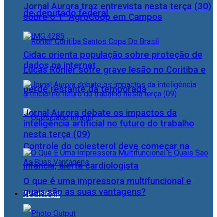
Jornal Aurora traz entrevista nesta terça (30)
de deputado federal
sobre o 1° AgroCoop em Campos
Cidac orienta população sobre proteção de
dados na internet
Lucas Ronier sofre grave lesão no Coritiba e
perde restante da temporada
Jornal Aurora debate os impactos da
inteligência artificial no futuro do trabalho
nesta terça (09)
Controle do colesterol deve começar na
infância, alerta cardiologista
O que é uma impressora multifuncional e
quais são as suas vantagens?
Tecnologia