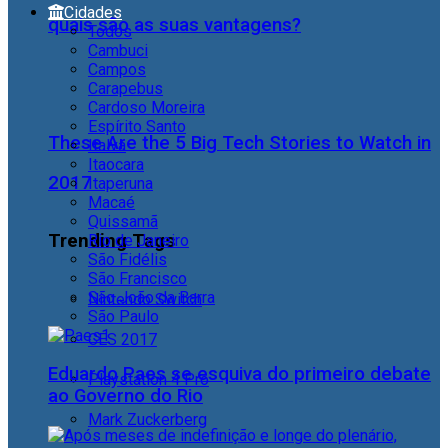
Cidades
quais são as suas vantagens?
Todos
Cambuci
Campos
Carapebus
Cardoso Moreira
Espírito Santo
These Are the 5 Big Tech Stories to Watch in
Italva
Itaocara
2017
Itaperuna
Macaé
Quissamã
Trending Tags
Rio de Janeiro
São Fidélis
São Francisco
São João da Barra
Nintendo Switch
São Paulo
CES 2017
Eduardo Paes se esquiva do primeiro debate
Playstation 4 Pro
ao Governo do Rio
Mark Zuckerberg