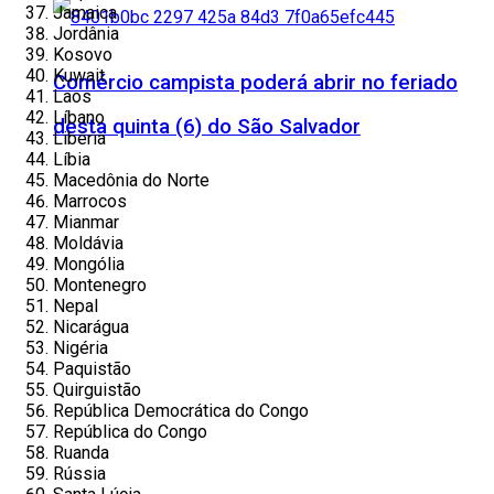
Jamaica
Jordânia
Kosovo
Kuwait
Comércio campista poderá abrir no feriado
Laos
Líbano
desta quinta (6) do São Salvador
Libéria
Líbia
Macedônia do Norte
Marrocos
Mianmar
Moldávia
Mongólia
Montenegro
Nepal
Nicarágua
Nigéria
Paquistão
Quirguistão
República Democrática do Congo
República do Congo
Ruanda
Rússia