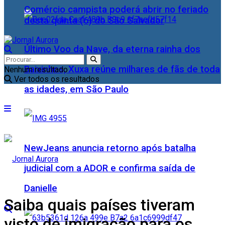
Comércio campista poderá abrir no feriado
desta quinta (6) do São Salvador
Último Voo da Nave, da eterna rainha dos
Baixinhos, Xuxa reúne milhares de fãs de toda
Nenhum resultado
Ver todos os resultados
as idades, em São Paulo
NewJeans anuncia retorno após batalha
judicial com a ADOR e confirma saída de
Danielle
Saiba quais países tiveram
visto de imigração para os