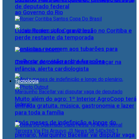
Eduardo Paes se esquiva do primeiro debate
de deputado federal
ao Governo do Rio
Lucas Ronier sofre grave lesão no Coritiba e
perde restante da temporada
Cientistas recorrem aos tubarões para
melhorar previsão sobre furacões
Controle do colesterol deve começar na
infância, alerta cardiologista
Tecnologia
Muito além do agro: 1º Interior AgroCoop terá
entrada gratuita, música, gastronomia e lazer
para toda a família
Após meses de indefinição e longe do
plenário, Marquinho Bacellar vai disputar vaga