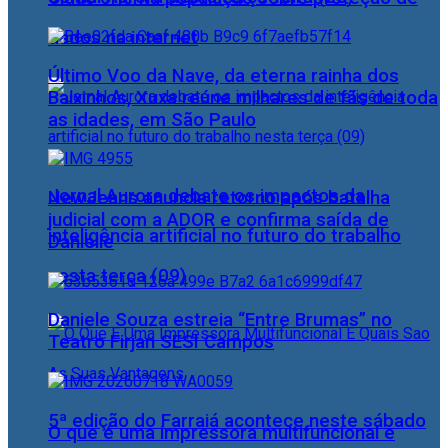
dados na internet
Último Voo da Nave, da eterna rainha dos
Baixinhos, Xuxa reúne milhares de fãs de toda
as idades, em São Paulo
Jornal Aurora debate os impactos da
NewJeans anuncia retorno após batalha
judicial com a ADOR e confirma saída de
inteligência artificial no futuro do trabalho
Danielle
nesta terça (09)
Daniele Souza estreia “Entre Brumas” no
Teatro Firjan SESI Campos
5ª edição do Farraiá acontece neste sábado
O que é uma impressora multifuncional e