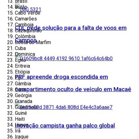
Brasil
Butão
Cabo Verde
Camarões
Camboja
CDL pede solução para a falta de voos em
Cazaquistão
Colômbia
Campos
Costa do Marfim
Cuba
Dominica
Egito
Eritreia
Etiópia
PRF apreende droga escondida em
Fiji
Gâmbia
compartimento oculto de veículo em Macaé
Gana
Geórgia
Granada
Guatemala
Guiné
Haiti
Iêmen
Inovação campista ganha palco global
Irã
Iraque