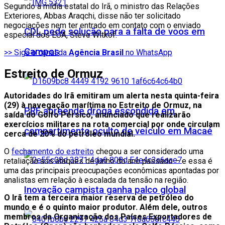
Segundo a mídia estatal do Irã, o ministro das Relações
Exteriores, Abbas Araqchi, disse não ter solicitado
negociações nem ter entrado em contato com o enviado
CDL pede solução para a falta de voos em
especial dos EUA, Steve Witkof.
Campos
>> Siga o canal da
Agência Brasil
no WhatsApp
Estreito de Ormuz
Autoridades do Irã emitiram um alerta nesta quinta-feira
(29) à navegação marítima no Estreito de Ormuz, na
PRF apreende droga escondida em
saída do Golfo Pérsico, anunciado que realizarão
exercícios militares na rota comercial por onde circulam
compartimento oculto de veículo em Macaé
cerca de 20% do petróleo mundial.
O
fechamento do estreito
chegou a ser considerado uma
retaliação aos ataques de junho do ano passado – e essa é
uma das principais preocupações econômicas apontadas por
analistas em relação à escalada da tensão na região.
Inovação campista ganha palco global
O Irã tem a terceira maior reserva de petróleo do
mundo e é o quinto maior produtor. Além dele, outros
membros da Organização dos Países Exportadores de