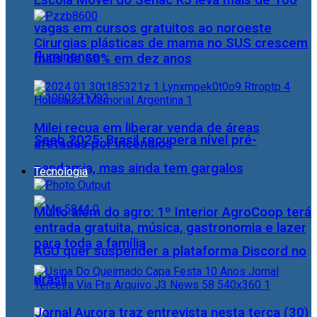
Escola Móvel do Senac RJ leva mais de 160
vagas em cursos gratuitos ao noroeste
Cirurgias plásticas de mama no SUS crescem
fluminense
mais de 50% em dez anos
Milei recua em liberar venda de áreas
Saeb 2025: Brasil recupera nível pré-
afetadas por incêndios
pandemia, mas ainda tem gargalos
Tecnologia
Muito além do agro: 1º Interior AgroCoop terá
entrada gratuita, música, gastronomia e lazer
para toda a família
AGU quer suspender a plataforma Discord no
Brasil
Jornal Aurora traz entrevista nesta terça (30)