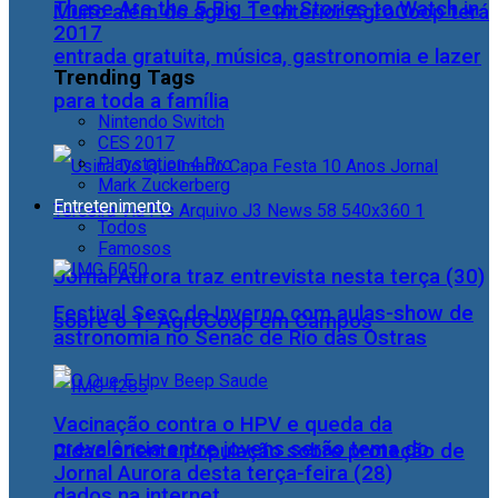
These Are the 5 Big Tech Stories to Watch in
Muito além do agro: 1º Interior AgroCoop terá
2017
entrada gratuita, música, gastronomia e lazer
Trending Tags
para toda a família
Nintendo Switch
CES 2017
Playstation 4 Pro
Mark Zuckerberg
Entretenimento
Todos
Famosos
Jornal Aurora traz entrevista nesta terça (30)
Festival Sesc de Inverno com aulas-show de
sobre o 1° AgroCoop em Campos
astronomia no Senac de Rio das Ostras
Vacinação contra o HPV e queda da
prevalência entre jovens serão tema do
Cidac orienta população sobre proteção de
Jornal Aurora desta terça-feira (28)
dados na internet