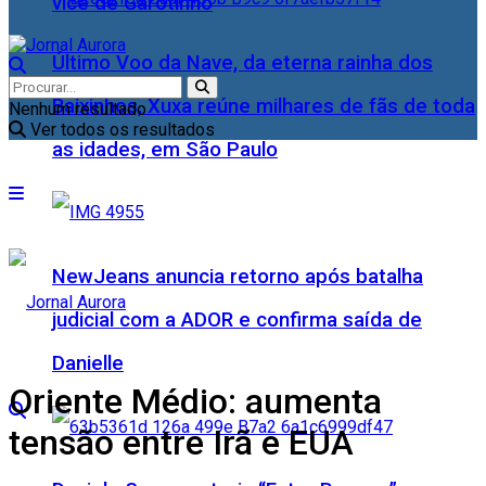
vice de Garotinho
Último Voo da Nave, da eterna rainha dos
Baixinhos, Xuxa reúne milhares de fãs de toda
Nenhum resultado
Ver todos os resultados
as idades, em São Paulo
NewJeans anuncia retorno após batalha
judicial com a ADOR e confirma saída de
Danielle
Oriente Médio: aumenta
tensão entre Irã e EUA