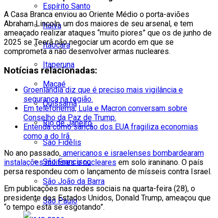
Espírito Santo
A Casa Branca enviou ao Oriente Médio o porta-aviões
Abraham Lincoln, um dos maiores de seu arsenal, e tem
Italva
ameaçado realizar ataques “muito piores” que os de junho de
2025 se Teerã não negociar um acordo em que se
Itaocara
comprometa a não desenvolver armas nucleares.
Itaperuna
Notícias relacionadas:
Macaé
Groenlândia diz que é preciso mais vigilância e
segurança na região.
Quissamã
Em telefonema, Lula e Macron conversam sobre
Conselho da Paz de Trump.
Rio de Janeiro
Entenda como sanção dos EUA fragiliza economias
como a do Irã.
São Fidélis
No ano passado,
americanos e israelenses bombardearam
São Francisco
instalações militares e nucleares
em solo iraninano. O país
persa respondeu com o lançamento de mísseis contra Israel.
São João da Barra
Em publicações nas redes sociais na quarta-feira (28), o
presidente dos Estados Unidos, Donald Trump, ameaçou que
São Paulo
“o tempo está se esgotando”.