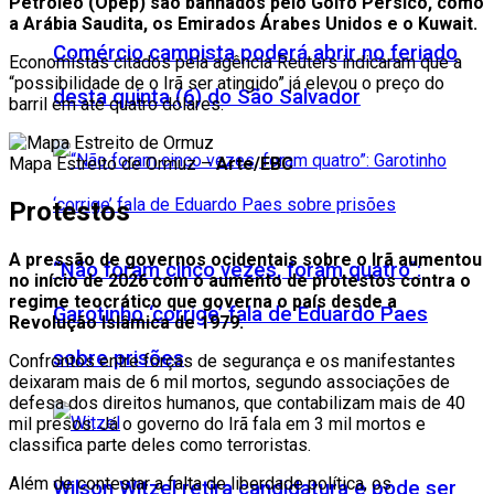
Petróleo (Opep) são banhados pelo Golfo Pérsico, como
a Arábia Saudita, os Emirados Árabes Unidos e o Kuwait.
Comércio campista poderá abrir no feriado
Economistas citados pela agência Reuters indicaram que a
“possibilidade de o Irã ser atingido” já elevou o preço do
desta quinta (6) do São Salvador
barril em até quatro dólares.
Mapa Estreito de Ormuz –
Arte/EBC
Protestos
A pressão de governos ocidentais sobre o Irã aumentou
“Não foram cinco vezes, foram quatro”:
no início de 2026 com o aumento de protestos contra o
regime teocrático que governa o país desde a
Garotinho ‘corrige’ fala de Eduardo Paes
Revolução Islâmica de 1979.
sobre prisões
Confrontos entre forças de segurança e os manifestantes
deixaram mais de 6 mil mortos, segundo associações de
defesa dos direitos humanos, que contabilizam mais de 40
mil presos. Já o governo do Irã fala em 3 mil mortos e
classifica parte deles como terroristas.
Além de contestar a falta de liberdade política, os
Wilson Witzel retira candidatura e pode ser