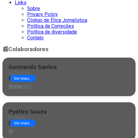
Links
Sobre
Privacy Policy
Código de Ética Jornalística
Política de Correções
Política de diversidade
Contato
📰
Colaboradores
Germando Santos
3224 posts
|
Ver mais...
Pyettro Souza
32 posts
|
Ver mais...