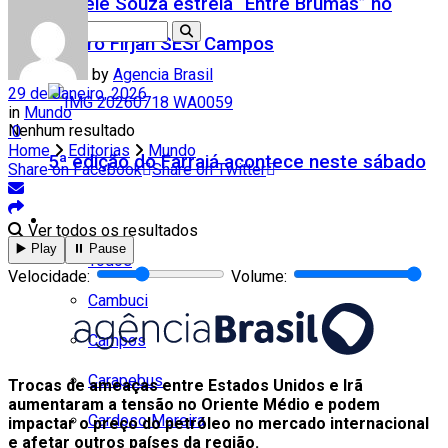
Daniele Souza estreia “Entre Brumas” no
Teatro Firjan SESI Campos
by
Agencia Brasil
29 de Janeiro, 2026
in
Mundo
Nenhum resultado
0
Home
Editorias
Mundo
5ª edição do Farraiá acontece neste sábado
Share on Facebook
Share on Twitter
Cidades
Ver todos os resultados
▶️ Play
⏸️ Pause
Todos
Velocidade:
Volume:
Cambuci
Campos
Carapebus
Trocas de ameaças entre Estados Unidos e Irã
aumentaram a tensão no Oriente Médio e podem
Cardoso Moreira
impactar o preço do petróleo no mercado internacional
e afetar outros países da região.