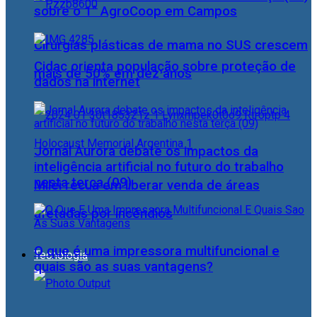
sobre o 1° AgroCoop em Campos
Cirurgias plásticas de mama no SUS crescem
Cidac orienta população sobre proteção de
mais de 50% em dez anos
dados na internet
Jornal Aurora debate os impactos da
inteligência artificial no futuro do trabalho
nesta terça (09)
Milei recua em liberar venda de áreas
afetadas por incêndios
O que é uma impressora multifuncional e
Tecnologia
quais são as suas vantagens?