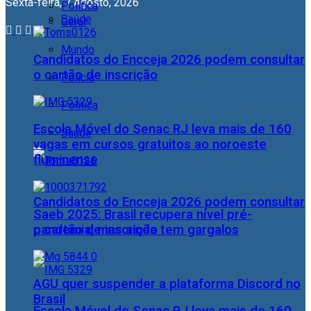
Sexta-feira, 7 Agosto, 2026
Política
Saúde
Geral
Mundo
Candidatos do Encceja 2026 podem consultar
o cartão de inscrição
Polícia
Política
Escola Móvel do Senac RJ leva mais de 160
Saúde
vagas em cursos gratuitos ao noroeste
fluminense
Candidatos do Encceja 2026 podem consultar
Saeb 2025: Brasil recupera nível pré-
pandemia, mas ainda tem gargalos
o cartão de inscrição
AGU quer suspender a plataforma Discord no
Brasil