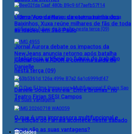
Último Voo da Nave, da eterna rainha dos
Baixinhos, Xuxa reúne milhares de fãs de toda
as idades, em São Paulo
Jornal Aurora debate os impactos da
NewJeans anuncia retorno após batalha
inteligência artificial no futuro do trabalho
judicial com a ADOR e confirma saída de
Danielle
nesta terça (09)
Daniele Souza estreia “Entre Brumas” no
Teatro Firjan SESI Campos
O que é uma impressora multifuncional e
5ª edição do Farraiá acontece neste sábado
quais são as suas vantagens?
Cidades