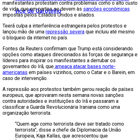
manifestantes protestam contra problemas como o alto custo
de vida, que em partes se devem às
sanções econômicas
vice de Garotinho
impostas pelos Estados Unidos e aliados.
Teerã culpa a interferência estrangeira pelos protestos e
lançou mão de uma
repressão severa
que incluiu até mesmo
o bloqueio da internet no país.
Fontes da Reuters confirmam que Trump está considerando
opções como ataques direcionados às forças de segurança e
líderes para inspirar os manifestantes a derrubar os
governantes do Irã, que
ameaça atacar bases norte-
americanas
em países vizinhos, como o Catar e o Barein, em
caso de intervenção.
A repressão aos protestos também gerou reação de países
europeus, que aprovaram nesta semana novas sanções
contra autoridades e instituições do Irã e passaram a
classificar a Guarda Revolucionária Iraniana como uma
organização terrorista.
“Quem age como terrorista deve ser tratado como
terrorista”, disse a chefe da Diplomacia da União
Europeia, Kaja Kallas, que acrescentou que