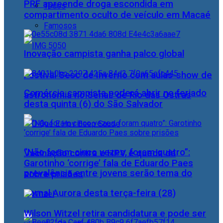
PRF apreende droga escondida em
Todos
compartimento oculto de veículo em Macaé
Famosos
Inovação campista ganha palco global
Festival Sesc de Inverno com aulas-show de
Comércio campista poderá abrir no feriado
astronomia no Senac de Rio das Ostras
desta quinta (6) do São Salvador
“Não foram cinco vezes, foram quatro”:
Vacinação contra o HPV e queda da
Garotinho ‘corrige’ fala de Eduardo Paes
prevalência entre jovens serão tema do
sobre prisões
Jornal Aurora desta terça-feira (28)
Wilson Witzel retira candidatura e pode ser