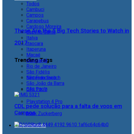
Todos
Cambuci
Campos
Carapebus
Cardoso Moreira
These Are the 5 Big Tech Stories to Watch in
Espírito Santo
Italva
2017
Itaocara
Itaperuna
Macaé
Trending Tags
Quissamã
Rio de Janeiro
São Fidélis
São Francisco
Nintendo Switch
São João da Barra
São Paulo
CES 2017
Playstation 4 Pro
CDL pede solução para a falta de voos em
Campos
Mark Zuckerberg
Entretenimento