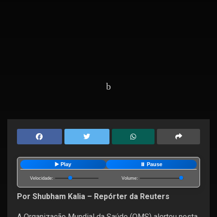
Home
Editorias
Mundo
▶️ Play
⏸️ Pause
Velocidade:
Volume:
Por Shubham Kalia – Repórter da Reuters
A Organização Mundial da Saúde (OMS) alertou nesta