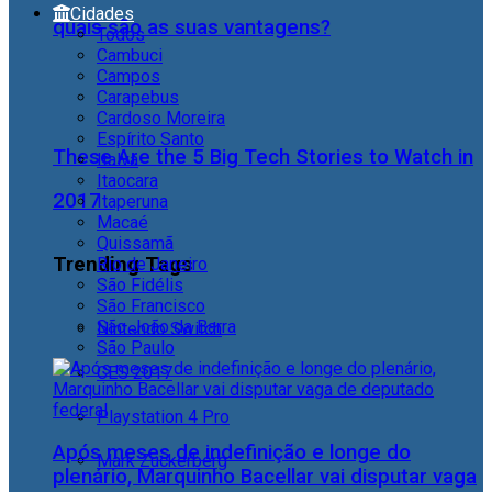
Cidades
quais são as suas vantagens?
Todos
Cambuci
Campos
Carapebus
Cardoso Moreira
Espírito Santo
These Are the 5 Big Tech Stories to Watch in
Italva
Itaocara
2017
Itaperuna
Macaé
Quissamã
Trending Tags
Rio de Janeiro
São Fidélis
São Francisco
São João da Barra
Nintendo Switch
São Paulo
CES 2017
Playstation 4 Pro
Após meses de indefinição e longe do
Mark Zuckerberg
plenário, Marquinho Bacellar vai disputar vaga