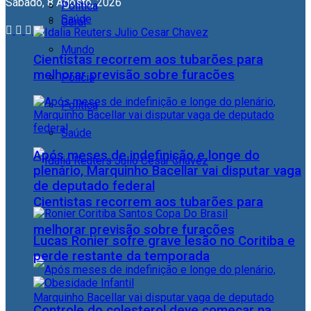
Sábado, 8 Agosto, 2026
Política
Saúde
Geral
Mundo
Cientistas recorrem aos tubarões para
melhorar previsão sobre furacões
Polícia
Política
Saúde
Após meses de indefinição e longe do
plenário, Marquinho Bacellar vai disputar vaga
de deputado federal
Cientistas recorrem aos tubarões para
melhorar previsão sobre furacões
Lucas Ronier sofre grave lesão no Coritiba e
perde restante da temporada
Controle do colesterol deve começar na