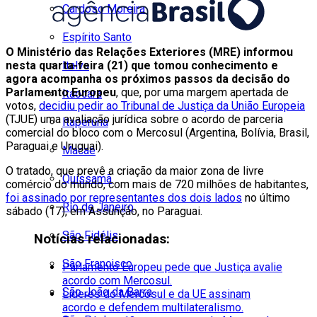
Cardoso Moreira
Espírito Santo
O Ministério das Relações Exteriores (MRE) informou
Italva
nesta quarta-feira (21) que tomou conhecimento e
agora acompanha os próximos passos da decisão do
Parlamento Europeu
, que, por uma margem apertada de
Itaocara
votos,
decidiu pedir ao Tribunal de Justiça da União Europeia
(TJUE) uma avaliação jurídica sobre o acordo de parceria
Itaperuna
comercial do bloco com o Mercosul (Argentina, Bolívia, Brasil,
Paraguai e Uruguai).
Macaé
O tratado, que prevê a criação da maior zona de livre
Quissamã
comércio do mundo, com mais de 720 milhões de habitantes,
foi assinado por representantes dos dois lados
no último
Rio de Janeiro
sábado (17), em Assunção, no Paraguai.
São Fidélis
Notícias relacionadas:
São Francisco
Parlamento Europeu pede que Justiça avalie
acordo com Mercosul.
São João da Barra
Líderes do Mercosul e da UE assinam
acordo e defendem multilateralismo.