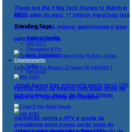
These Are the 5 Big Tech Stories to Watch in
2017
Muito além do agro: 1º Interior AgroCoop terá
Trending Tags
entrada gratuita, música, gastronomia e lazer
Nintendo Switch
para toda a família
CES 2017
Playstation 4 Pro
Mark Zuckerberg
Entretenimento
Todos
Famosos
Jornal Aurora traz entrevista nesta terça (30)
Festival Sesc de Inverno com aulas-show de
astronomia no Senac de Rio das Ostras
sobre o 1° AgroCoop em Campos
Vacinação contra o HPV e queda da
prevalência entre jovens serão tema do
Jornal Aurora desta terça-feira (28)
Cidac orienta população sobre proteção de