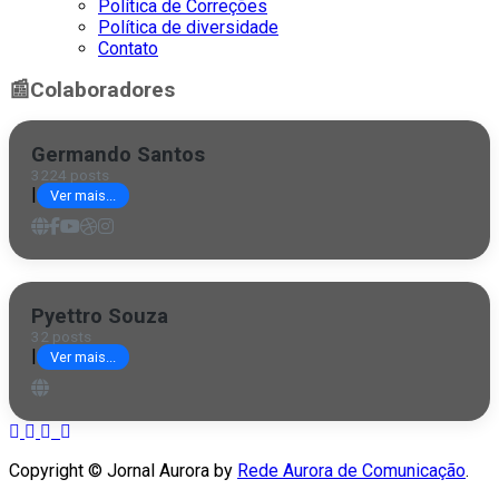
Política de Correções
Política de diversidade
Contato
📰
Colaboradores
Germando Santos
3224 posts
|
Ver mais...
Pyettro Souza
32 posts
|
Ver mais...
Copyright © Jornal Aurora by
Rede Aurora de Comunicação
.