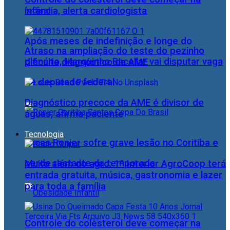
infância, alerta cardiologista
Após meses de indefinição e longe do
Atraso na ampliação do teste do pezinho
plenário, Marquinho Bacellar vai disputar vaga
dificulta diagnóstico da AME
de deputado federal
Diagnóstico precoce da AME é divisor de
águas, afirma paciente
Tecnologia
Lucas Ronier sofre grave lesão no Coritiba e
perde restante da temporada
Muito além do agro: 1º Interior AgroCoop terá
entrada gratuita, música, gastronomia e lazer
para toda a família
Controle do colesterol deve começar na