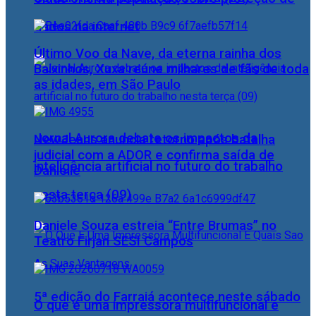
dados na internet
Último Voo da Nave, da eterna rainha dos
Baixinhos, Xuxa reúne milhares de fãs de toda
as idades, em São Paulo
Jornal Aurora debate os impactos da
NewJeans anuncia retorno após batalha
judicial com a ADOR e confirma saída de
inteligência artificial no futuro do trabalho
Danielle
nesta terça (09)
Daniele Souza estreia “Entre Brumas” no
Teatro Firjan SESI Campos
5ª edição do Farraiá acontece neste sábado
O que é uma impressora multifuncional e