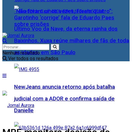
“Não foram cinco vezes, foram quatro”:
Garotinho ‘corrige’ fala de Eduardo Paes
sobre prisões
Último Voo da Nave, da eterna rainha dos
Baixinhos, Xuxa reúne milhares de fãs de toda
as idades, em São Paulo
Nenhum resultado
Ver todos os resultados
NewJeans anuncia retorno após batalha
judicial com a ADOR e confirma saída de
Danielle