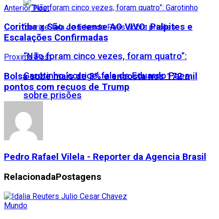
Anterior Post
Coritiba x São Joseense AO VIVO: Palpites e
Escalações Confirmadas
“Não foram cinco vezes, foram quatro”:
Proximo Post
Garotinho ‘corrige’ fala de Eduardo Paes
Bolsa sobe mais de 3% e encosta nos 172 mil
pontos com recuos de Trump
sobre prisões
Pedro Rafael Vilela - Reporter da Agencia Brasil
Relacionada
Postagens
Mundo