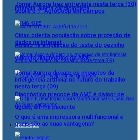
Jornal Aurora traz entrevista nesta terça (30)
infância, alerta cardiologista
sobre o 1° AgroCoop em Campos
Cidac orienta população sobre proteção de
dados na internet
Atraso na ampliação do teste do pezinho
dificulta diagnóstico da AME
Jornal Aurora debate os impactos da
inteligência artificial no futuro do trabalho
nesta terça (09)
Diagnóstico precoce da AME é divisor de
águas, afirma paciente
O que é uma impressora multifuncional e
quais são as suas vantagens?
Tecnologia