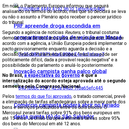
Em nota, o Parlamento Europeu informou que seguirá
analisando os termos do acordo, mas que só decidirá se leva
ou não o assunto a Plenário após receber o parecer jurídico
do tribunal.
PRF apreende droga escondida em
Segundo a agência de notícias
Reuters
, o tribunal costuma
compartimento oculto de veículo em Macaé
demorar cerca de dois anos para emitir um parecer. Ainda de
acordo com a agência, a União Europeia poderá implementar o
pacto provisoriamente enquanto aguarda a decisão e a
decisão final do Parlamento Europeu, “mas isso pode ser
politicamente difícil, dada a provável reação negativa” e a
possibilidade do parlamento o anulá-lo posteriormente.
Inovação campista ganha palco global
No Brasil,
a expectativa do governo
é que a
internalização do acordo esteja aprovada até o segundo
semestre pelo Congresso Nacional.
Pelos
termos do que foi aprovado
, o tratado comercial, prevê
a eliminação de tarifas alfandegárias sobre a maior parte dos
Comércio campista poderá abrir no feriado
bens e serviços produzidos entre os dois blocos. O
Mercosul zerará tarifas sobre 91% dos bens europeus em
desta quinta (6) do São Salvador
até 15 anos. Já União Europeia eliminará tarifas sobre 95%
dos bens do Mercosul em até 12 anos.