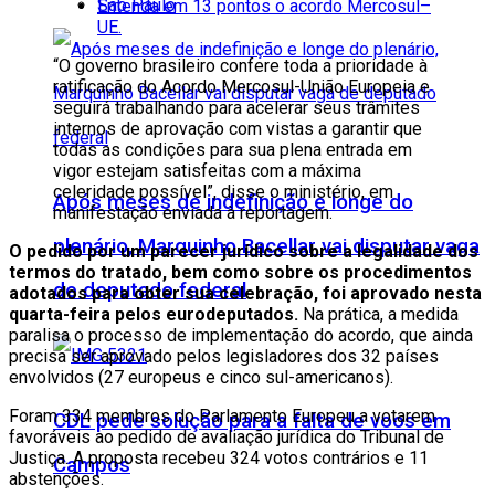
São Paulo
Entenda em 13 pontos o acordo Mercosul–
UE.
“O governo brasileiro confere toda a prioridade à
ratificação do Acordo Mercosul-União Europeia e
seguirá trabalhando para acelerar seus trâmites
internos de aprovação com vistas a garantir que
todas as condições para sua plena entrada em
vigor estejam satisfeitas com a máxima
celeridade possível”, disse o ministério, em
Após meses de indefinição e longe do
manifestação enviada à reportagem.
plenário, Marquinho Bacellar vai disputar vaga
O pedido por um parecer jurídico sobre a legalidade dos
termos do tratado, bem como sobre os procedimentos
de deputado federal
adotados para obter sua celebração, foi aprovado nesta
quarta-feira pelos eurodeputados.
Na prática, a medida
paralisa o processo de implementação do acordo, que ainda
precisa ser aprovado pelos legisladores dos 32 países
envolvidos (27 europeus e cinco sul-americanos).
Foram 334 membros do Parlamento Europeu a votarem
CDL pede solução para a falta de voos em
favoráveis ao pedido de avaliação jurídica do Tribunal de
Justiça. A proposta recebeu 324 votos contrários e 11
Campos
abstenções.