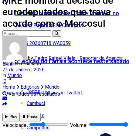
MRE monitora decisão de
eurodeputados que trava
Daniele Souza estreia “Entre Brumas” no
acordo com o Mercosul
Teatro Firjan SESI Campos
by
Pedro Rafael Vilela - Reporter da Agencia
5ª edição do Farraiá acontece neste sábado
Nenhum resultado
Brasil
21 de Janeiro, 2026
in
Mundo
Cidades
0
Home
Editorias
Mundo
Todos
Share on Facebook
Share on Twitter
Ver todos os resultados
Cambuci
Campos
▶️ Play
⏸️ Pause
Velocidade:
Volume:
Carapebus