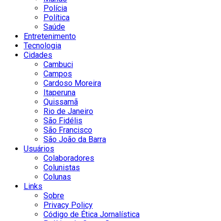
Polícia
Política
Saúde
Entretenimento
Tecnologia
Cidades
Cambuci
Campos
Cardoso Moreira
Itaperuna
Quissamã
Rio de Janeiro
São Fidélis
São Francisco
São João da Barra
Usuários
Colaboradores
Colunistas
Colunas
Links
Sobre
Privacy Policy
Código de Ética Jornalística