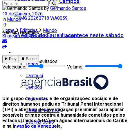
Teatro Firjan SESI Campos
by
Germando Santos
13 de Janeiro, 2026
in
Mundo
0
Home
Editorias
Mundo
Nenhum resultado
5ª edição do Farraiá acontece neste sábado
Share on Facebook
Share on Twitter
Cidades
▶️ Play
⏸️ Pause
Ver todos os resultados
Todos
Velocidade:
Volume:
Cambuci
Campos
Um grupo de juristas e de organizações sociais e de
Carapebus
direitos humanos pediu ao Tribunal Penal Internacional
(TPI) a abertura de investigação preliminar para apurar
Cardoso Moreira
possíveis crimes contra a humanidade cometidos pelos
Estados Unidos (EUA) em águas internacionais do Caribe
Espírito Santo
e na
invasão da Venezuela
.