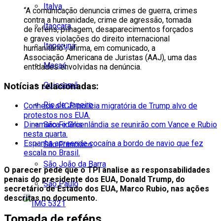
Italva
“A comunicação denuncia crimes de guerra, crimes
contra a humanidade, crime de agressão, tomada
Itaocara
de reféns, pilhagem, desaparecimentos forçados
e graves violações do direito internacional
Itaperuna
humanitário”, afirma, em comunicado, a
Associação Americana de Juristas (AAJ), uma das
Macaé
entidades envolvidas na denúncia.
Quissamã
Notícias relacionadas:
Rio de Janeiro
Conheça o ICE: polícia migratória de Trump alvo de
protestos nos EUA.
Dinamarca e Groenlândia se reunirão com Vance e Rubio
São Fidélis
nesta quarta.
Espanha apreende cocaína a bordo de navio que fez
São Francisco
escala no Brasil.
São João da Barra
O parecer pede que o TPI analise as responsabilidades
penais do presidente dos EUA, Donald Trump, do
São Paulo
secretário de Estado dos EUA, Marco Rubio, nas ações
descritas no documento.
Tomada de reféns