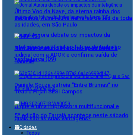
Último Voo da Nave, da eterna rainha dos
Baixinhos, Xuxa reúne milhares de fãs de toda
as idades, em São Paulo
Jornal Aurora debate os impactos da
inteligência artificial no futuro do trabalho
NewJeans anuncia retorno após batalha
judicial com a ADOR e confirma saída de
nesta terça (09)
Danielle
Daniele Souza estreia “Entre Brumas” no
Teatro Firjan SESI Campos
O que é uma impressora multifuncional e
5ª edição do Farraiá acontece neste sábado
quais são as suas vantagens?
Cidades
Todos