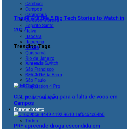
Cambuci
Campos
Carapebus
These Are the 5 Big Tech Stories to Watch in
Cardoso Moreira
Espírito Santo
2017
Italva
Itaocara
Itaperuna
Trending Tags
Macaé
Quissamã
Rio de Janeiro
Nintendo Switch
São Fidélis
São Francisco
São João da Barra
CES 2017
São Paulo
Playstation 4 Pro
CDL pede solução para a falta de voos em
Mark Zuckerberg
Campos
Entretenimento
Todos
PRF apreende droga escondida em