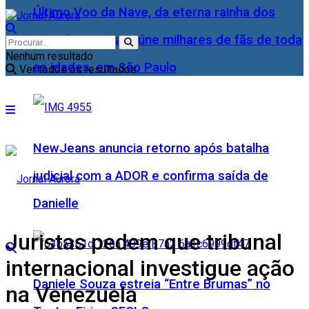
Último Voo da Nave, da eterna rainha dos
Baixinhos, Xuxa reúne milhares de fãs de toda
Nenhum resultado
as idades, em São Paulo
Ver todos os resultados
NewJeans anuncia retorno após batalha
judicial com a ADOR e confirma saída de
Danielle
Juristas pedem que tribunal
internacional investigue ação
Daniele Souza estreia “Entre Brumas” no
na Venezuela