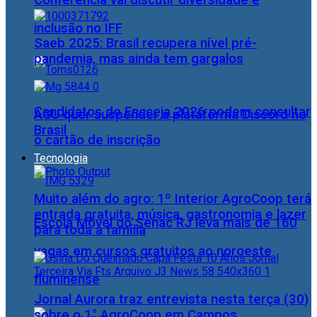
Conferência vai discutir diversidade e
inclusão no IFF
Saeb 2025: Brasil recupera nível pré-
pandemia, mas ainda tem gargalos
Candidatos do Encceja 2026 podem consultar
AGU quer suspender a plataforma Discord no
Brasil
o cartão de inscrição
Tecnologia
Muito além do agro: 1º Interior AgroCoop terá
entrada gratuita, música, gastronomia e lazer
Escola Móvel do Senac RJ leva mais de 160
para toda a família
vagas em cursos gratuitos ao noroeste
fluminense
Jornal Aurora traz entrevista nesta terça (30)
sobre o 1° AgroCoop em Campos