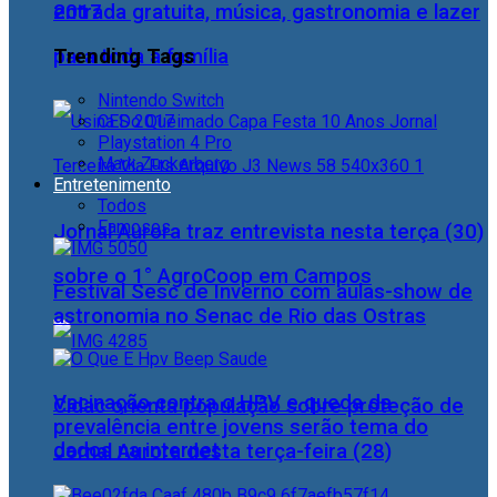
2017
entrada gratuita, música, gastronomia e lazer
Trending Tags
para toda a família
Nintendo Switch
CES 2017
Playstation 4 Pro
Mark Zuckerberg
Entretenimento
Todos
Famosos
Jornal Aurora traz entrevista nesta terça (30)
sobre o 1° AgroCoop em Campos
Festival Sesc de Inverno com aulas-show de
astronomia no Senac de Rio das Ostras
Vacinação contra o HPV e queda da
Cidac orienta população sobre proteção de
prevalência entre jovens serão tema do
dados na internet
Jornal Aurora desta terça-feira (28)