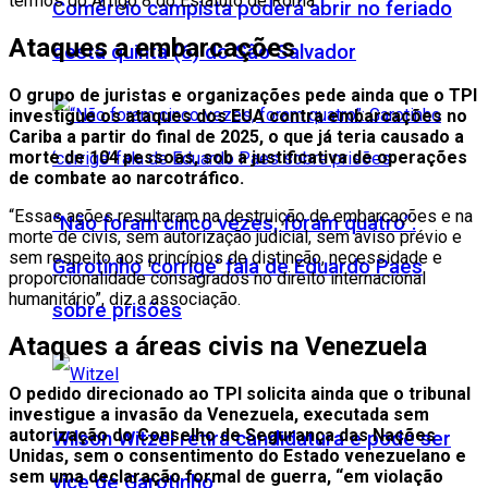
termos do Artigo 8 do Estatuto de Roma”.
Comércio campista poderá abrir no feriado
Ataques a embarcações
desta quinta (6) do São Salvador
O grupo de juristas e organizações pede ainda que o TPI
investigue os ataques dos EUA contra embarcações no
Cariba a partir do final de 2025, o que já teria causado a
morte de 104 pessoas, sob a justificativa de operações
de combate ao narcotráfico.
“Essas ações resultaram na destruição de embarcações e na
“Não foram cinco vezes, foram quatro”:
morte de civis, sem autorização judicial, sem aviso prévio e
sem respeito aos princípios de distinção, necessidade e
Garotinho ‘corrige’ fala de Eduardo Paes
proporcionalidade consagrados no direito internacional
humanitário”, diz a associação.
sobre prisões
Ataques a áreas civis na Venezuela
O pedido direcionado ao TPI solicita ainda que o tribunal
investigue a invasão da Venezuela, executada sem
autorização do Conselho de Segurança das Nações
Wilson Witzel retira candidatura e pode ser
Unidas, sem o consentimento do Estado venezuelano e
sem uma declaração formal de guerra, “em violação
vice de Garotinho