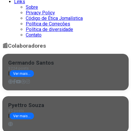
Links
Sobre
Privacy Policy
Código de Ética Jornalística
Política de Correções
Política de diversidade
Contato
📰
Colaboradores
Germando Santos
3224 posts
|
Ver mais...
Pyettro Souza
32 posts
|
Ver mais...