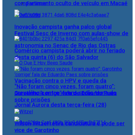
compartimento oculto de veículo em Macaé
Famosos
Inovação campista ganha palco global
Festival Sesc de Inverno com aulas-show de
astronomia no Senac de Rio das Ostras
Comércio campista poderá abrir no feriado
desta quinta (6) do São Salvador
Vacinação contra o HPV e queda da
“Não foram cinco vezes, foram quatro”:
prevalência entre jovens serão tema do
Garotinho ‘corrige’ fala de Eduardo Paes
sobre prisões
Jornal Aurora desta terça-feira (28)
Wilson Witzel retira candidatura e pode ser
vice de Garotinho