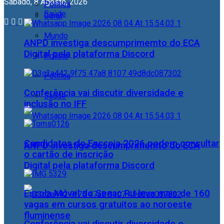
Sábado, 8 Agosto, 2026
Política
Saúde
Geral
Mundo
ANPD investiga descumprimemto do ECA
Digital pela plataforma Discord
Polícia
Política
Conferência vai discutir diversidade e
Saúde
inclusão no IFF
Candidatos do Encceja 2026 podem consultar
ANPD investiga descumprimemto do ECA
o cartão de inscrição
Digital pela plataforma Discord
Escola Móvel do Senac RJ leva mais de 160
vagas em cursos gratuitos ao noroeste
fluminense