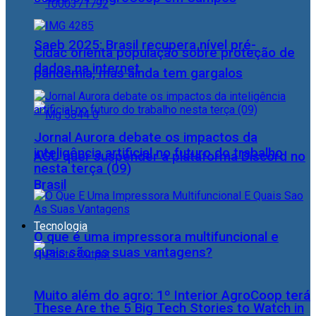
Saeb 2025: Brasil recupera nível pré-
Cidac orienta população sobre proteção de
dados na internet
pandemia, mas ainda tem gargalos
Jornal Aurora debate os impactos da
inteligência artificial no futuro do trabalho
AGU quer suspender a plataforma Discord no
nesta terça (09)
Brasil
Tecnologia
O que é uma impressora multifuncional e
quais são as suas vantagens?
Muito além do agro: 1º Interior AgroCoop terá
These Are the 5 Big Tech Stories to Watch in