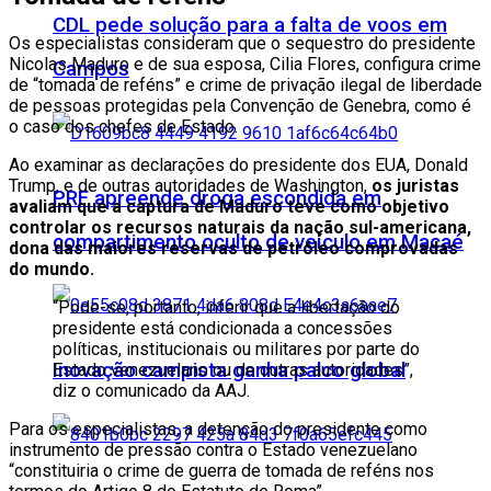
CDL pede solução para a falta de voos em
Os especialistas consideram que o sequestro do presidente
Nicolas Maduro e de sua esposa, Cilia Flores, configura crime
Campos
de “tomada de reféns” e crime de privação ilegal de liberdade
de pessoas protegidas pela Convenção de Genebra, como é
o caso dos chefes de Estado.
Ao examinar as declarações do presidente dos EUA, Donald
Trump, e de outras autoridades de Washington,
os juristas
PRF apreende droga escondida em
avaliam que a captura de Maduro teve como objetivo
controlar os recursos naturais da nação sul-americana,
compartimento oculto de veículo em Macaé
dona das maiores reservas de petróleo comprovadas
do mundo.
“Pode-se, portanto, inferir que a libertação do
presidente está condicionada a concessões
políticas, institucionais ou militares por parte do
Inovação campista ganha palco global
Estado venezuelano ou de outras autoridades”,
diz o comunicado da AAJ.
Para os especialistas, a detenção do presidente como
instrumento de pressão contra o Estado venezuelano
“constituiria o crime de guerra de tomada de reféns nos