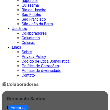
Itaperuna
Quissamã
Rio de Janeiro
São Fidélis
São Francisco
São João da Barra
Usuários
Colaboradores
Colunistas
Colunas
Links
Sobre
Privacy Policy
Código de Ética Jornalística
Política de Correções
Política de diversidade
Contato
📰
Colaboradores
Germando Santos
3224 posts
|
Ver mais...