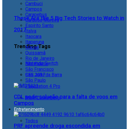
Cambuci
Campos
Carapebus
These Are the 5 Big Tech Stories to Watch in
Cardoso Moreira
Espírito Santo
2017
Italva
Itaocara
Itaperuna
Trending Tags
Macaé
Quissamã
Rio de Janeiro
Nintendo Switch
São Fidélis
São Francisco
São João da Barra
CES 2017
São Paulo
Playstation 4 Pro
CDL pede solução para a falta de voos em
Mark Zuckerberg
Campos
Entretenimento
Todos
PRF apreende droga escondida em