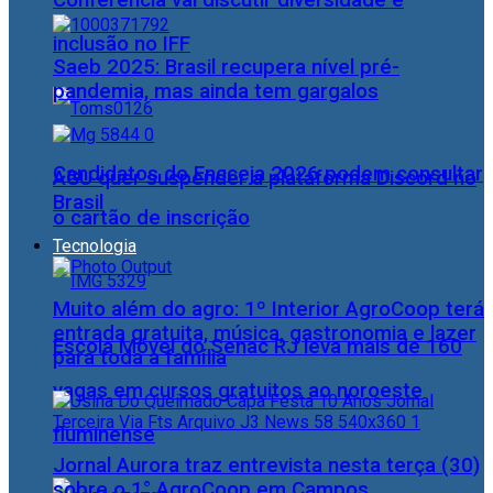
Conferência vai discutir diversidade e
inclusão no IFF
Saeb 2025: Brasil recupera nível pré-
pandemia, mas ainda tem gargalos
Candidatos do Encceja 2026 podem consultar
AGU quer suspender a plataforma Discord no
Brasil
o cartão de inscrição
Tecnologia
Muito além do agro: 1º Interior AgroCoop terá
entrada gratuita, música, gastronomia e lazer
Escola Móvel do Senac RJ leva mais de 160
para toda a família
vagas em cursos gratuitos ao noroeste
fluminense
Jornal Aurora traz entrevista nesta terça (30)
sobre o 1° AgroCoop em Campos