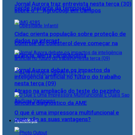
Jornal Aurora traz entrevista nesta terça (30)
perde restante da temporada
sobre o 1° AgroCoop em Campos
Cidac orienta população sobre proteção de
dados na internet
Controle do colesterol deve começar na
infância, alerta cardiologista
Jornal Aurora debate os impactos da
inteligência artificial no futuro do trabalho
nesta terça (09)
Atraso na ampliação do teste do pezinho
dificulta diagnóstico da AME
O que é uma impressora multifuncional e
quais são as suas vantagens?
Tecnologia