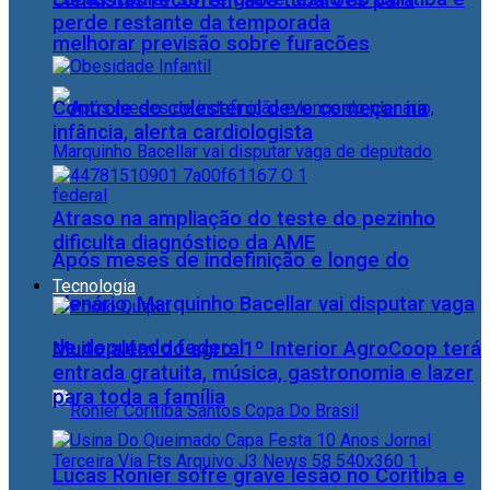
Cientistas recorrem aos tubarões para
perde restante da temporada
melhorar previsão sobre furacões
Controle do colesterol deve começar na
infância, alerta cardiologista
Atraso na ampliação do teste do pezinho
dificulta diagnóstico da AME
Após meses de indefinição e longe do
Tecnologia
plenário, Marquinho Bacellar vai disputar vaga
de deputado federal
Muito além do agro: 1º Interior AgroCoop terá
entrada gratuita, música, gastronomia e lazer
para toda a família
Lucas Ronier sofre grave lesão no Coritiba e