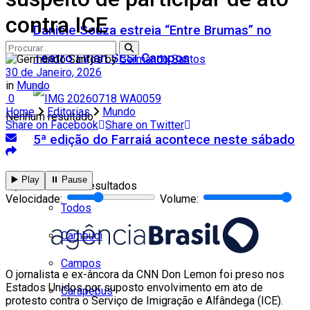
contra ICE
Daniele Souza estreia “Entre Brumas” no
Teatro Firjan SESI Campos
by
Germando Santos
30 de Janeiro, 2026
in
Mundo
0
Home
Editorias
Mundo
Nenhum resultado
Share on Facebook
Share on Twitter
5ª edição do Farraiá acontece neste sábado
Cidades
▶️ Play
⏸️ Pause
Ver todos os resultados
Velocidade:
Volume:
Todos
Cambuci
Campos
O jornalista e ex-âncora da CNN Don Lemon foi preso nos
Estados Unidos por suposto envolvimento em ato de
Carapebus
protesto contra o Serviço de Imigração e Alfândega (ICE).