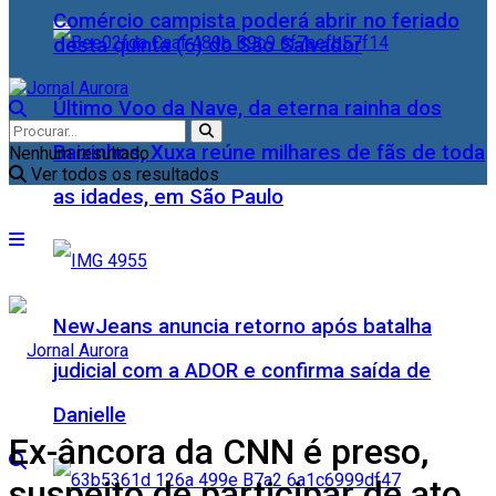
Comércio campista poderá abrir no feriado
desta quinta (6) do São Salvador
Último Voo da Nave, da eterna rainha dos
Baixinhos, Xuxa reúne milhares de fãs de toda
Nenhum resultado
Ver todos os resultados
as idades, em São Paulo
NewJeans anuncia retorno após batalha
judicial com a ADOR e confirma saída de
Danielle
Ex-âncora da CNN é preso,
suspeito de participar de ato