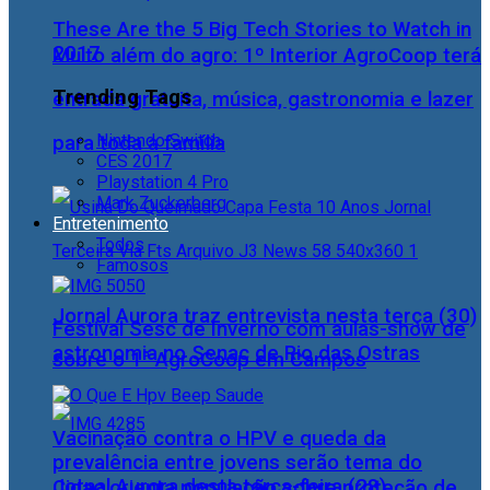
These Are the 5 Big Tech Stories to Watch in
2017
Muito além do agro: 1º Interior AgroCoop terá
Trending Tags
entrada gratuita, música, gastronomia e lazer
Nintendo Switch
para toda a família
CES 2017
Playstation 4 Pro
Mark Zuckerberg
Entretenimento
Todos
Famosos
Jornal Aurora traz entrevista nesta terça (30)
Festival Sesc de Inverno com aulas-show de
astronomia no Senac de Rio das Ostras
sobre o 1° AgroCoop em Campos
Vacinação contra o HPV e queda da
prevalência entre jovens serão tema do
Jornal Aurora desta terça-feira (28)
Cidac orienta população sobre proteção de