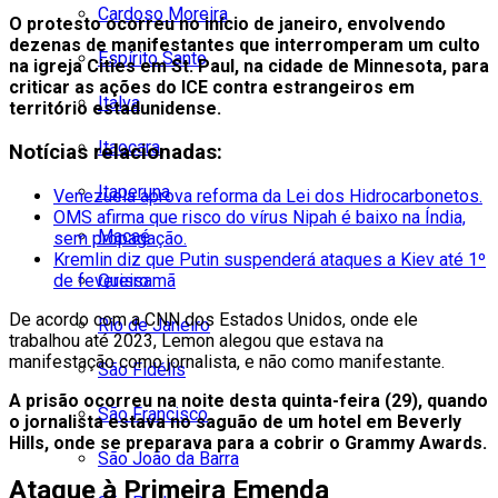
Cardoso Moreira
O protesto ocorreu no início de janeiro, envolvendo
dezenas de manifestantes que interromperam um culto
Espírito Santo
na igreja Cities em St. Paul, na cidade de Minnesota, para
criticar as ações do ICE contra estrangeiros em
Italva
território estadunidense.
Itaocara
Notícias relacionadas:
Itaperuna
Venezuela aprova reforma da Lei dos Hidrocarbonetos.
OMS afirma que risco do vírus Nipah é baixo na Índia,
Macaé
sem propagação.
Kremlin diz que Putin suspenderá ataques a Kiev até 1º
de fevereiro.
Quissamã
De acordo com a CNN dos Estados Unidos, onde ele
Rio de Janeiro
trabalhou até 2023, Lemon alegou que estava na
manifestação como jornalista, e não como manifestante.
São Fidélis
A prisão ocorreu na noite desta quinta-feira (29), quando
São Francisco
o jornalista estava no saguão de um hotel em Beverly
Hills, onde se preparava para a cobrir o Grammy Awards.
São João da Barra
Ataque à Primeira Emenda