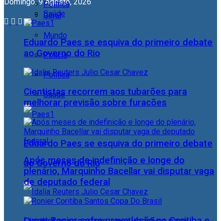
Domingo, 9 Agosto, 2026
Política
Saúde
Geral
Mundo
Eduardo Paes se esquiva do primeiro debate
ao Governo do Rio
Polícia
Política
Cientistas recorrem aos tubarões para
Saúde
melhorar previsão sobre furacões
Eduardo Paes se esquiva do primeiro debate
Após meses de indefinição e longe do
ao Governo do Rio
plenário, Marquinho Bacellar vai disputar vaga
de deputado federal
Lucas Ronier sofre grave lesão no Coritiba e