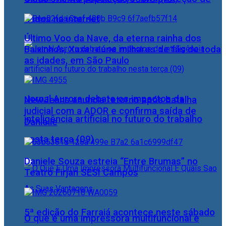
dados na internet
Último Voo da Nave, da eterna rainha dos
Baixinhos, Xuxa reúne milhares de fãs de toda
as idades, em São Paulo
Jornal Aurora debate os impactos da
NewJeans anuncia retorno após batalha
judicial com a ADOR e confirma saída de
inteligência artificial no futuro do trabalho
Danielle
nesta terça (09)
Daniele Souza estreia “Entre Brumas” no
Teatro Firjan SESI Campos
5ª edição do Farraiá acontece neste sábado
O que é uma impressora multifuncional e