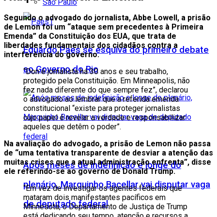
São Paulo
Segundo o advogado do jornalista, Abbe Lowell, a prisão
de Lemon foi um “ataque sem precedentes à Primeira
Emenda” da Constituição dos EUA, que trata de
liberdades fundamentais dos cidadãos contra a
Eduardo Paes se esquiva do primeiro debate
interferência do governo.
ao Governo do Rio
“Don é jornalista há 30 anos e seu trabalho,
protegido pela Constituição. Em Minneapolis, não
fez nada diferente do que sempre fez”, declarou
o advogado ao lembrar que a referida emenda
constitucional “existe para proteger jornalistas
cujo papel é revelar a verdade e responsabilizar
aqueles que detêm o poder”.
Na avaliação do advogado, a prisão de Lemon não passa
de “uma tentativa transparente de desviar a atenção das
muitas crises que a atual administração enfrenta”, disse
Após meses de indefinição e longe do
ele referindo-se ao governo de Donald Trump.
plenário, Marquinho Bacellar vai disputar vaga
“Em vez de investigar os agentes federais que
mataram dois manifestantes pacíficos em
de deputado federal
Minnesota, o Departamento de Justiça de Trump
está dedicando seu tempo, atenção e recursos a