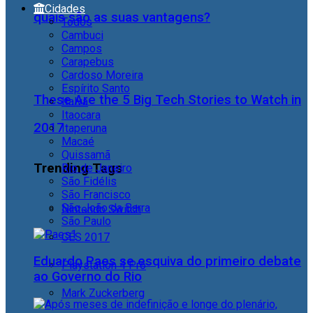
Cidades
quais são as suas vantagens?
Todos
Cambuci
Campos
Carapebus
Cardoso Moreira
Espírito Santo
These Are the 5 Big Tech Stories to Watch in
Italva
Itaocara
2017
Itaperuna
Macaé
Quissamã
Trending Tags
Rio de Janeiro
São Fidélis
São Francisco
São João da Barra
Nintendo Switch
São Paulo
CES 2017
Eduardo Paes se esquiva do primeiro debate
Playstation 4 Pro
ao Governo do Rio
Mark Zuckerberg