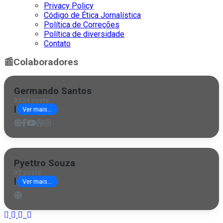
Privacy Policy
Código de Ética Jornalística
Política de Correções
Política de diversidade
Contato
📰
Colaboradores
Germando Santos
3224 posts
|
Ver mais...
Pyettro Souza
32 posts
|
Ver mais...