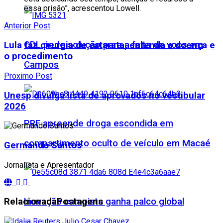
essa prisão”, acrescentou Lowell.
Anterior Post
CDL pede solução para a falta de voos em
Lula faz cirurgia de catarata; entenda a doença e
o procedimento
Campos
Proximo Post
Unesp divulga lista de aprovados no vestibular
2026
PRF apreende droga escondida em
compartimento oculto de veículo em Macaé
Germando Santos
Jornalista e Apresentador
Inovação campista ganha palco global
Relacionada
Postagens