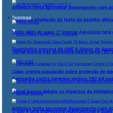
Athletico tenta aproveitar desempenho ruim 
Tecnologia
Atraso na ampliação do teste do pezinho dific
Muito além do agro: 1º Interior AgroCoop terá 
Diagnóstico precoce da AME é divisor de águas
Jornal Aurora traz entrevista nesta terça (3
Cidac orienta população sobre proteção de da
Campanha contra sarampo vacinou 280 mil p
Jornal Aurora debate os impactos da inteligênci
Athletico tenta aproveitar desempenho ruim 
O que é uma impressora multifuncional e quai