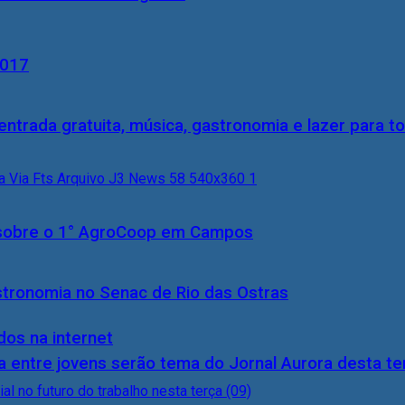
2017
entrada gratuita, música, gastronomia e lazer para to
0) sobre o 1° AgroCoop em Campos
stronomia no Senac de Rio das Ostras
dos na internet
 entre jovens serão tema do Jornal Aurora desta ter