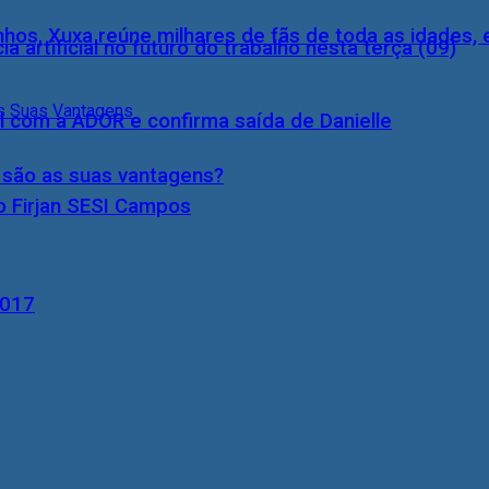
inhos, Xuxa reúne milhares de fãs de toda as idades,
a artificial no futuro do trabalho nesta terça (09)
l com a ADOR e confirma saída de Danielle
s são as suas vantagens?
o Firjan SESI Campos
2017