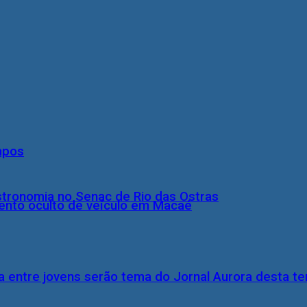
mpos
stronomia no Senac de Rio das Ostras
nto oculto de veículo em Macaé
 entre jovens serão tema do Jornal Aurora desta ter