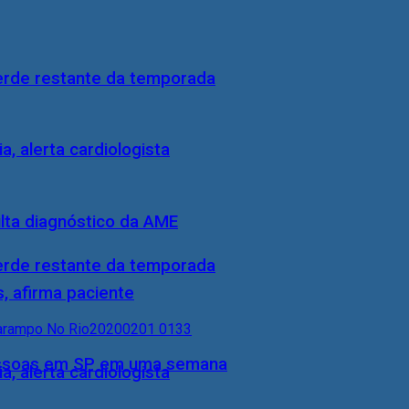
perde restante da temporada
, alerta cardiologista
ulta diagnóstico da AME
perde restante da temporada
, afirma paciente
essoas em SP em uma semana
, alerta cardiologista