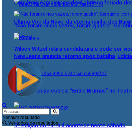
Comércio campista poderá abrir no feriado des
Último Voo da Nave, da eterna rainha dos Baix
“Não foram cinco vezes, foram quatro”: Garotin
Wilson Witzel retira candidatura e pode ser vic
NewJeans anuncia retorno após batalha judicia
Daniele Souza estreia “Entre Brumas” no Teatr
Nenhum resultado
Ver todos os resultados
5ª edição do Farraiá acontece neste sábado