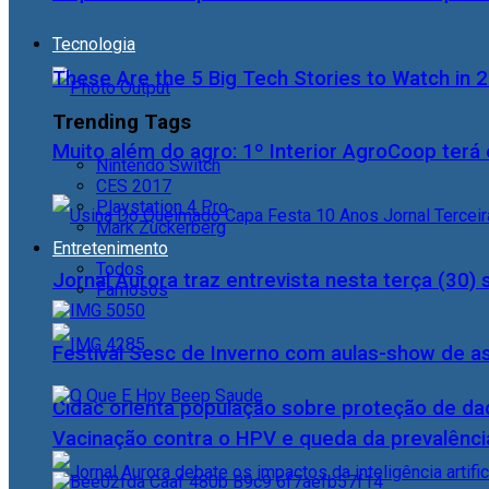
Tecnologia
These Are the 5 Big Tech Stories to Watch in 
Trending Tags
Muito além do agro: 1º Interior AgroCoop terá 
Nintendo Switch
CES 2017
Playstation 4 Pro
Mark Zuckerberg
Entretenimento
Todos
Jornal Aurora traz entrevista nesta terça (3
Famosos
Festival Sesc de Inverno com aulas-show de a
Cidac orienta população sobre proteção de da
Vacinação contra o HPV e queda da prevalência