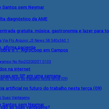
do Santos sem Neymar
ulta diagnóstico da AME
entrada gratuita, música, gastronomia e lazer para to
, afirma paciente
0) sobre o 1° AgroCoop em Campos
dos na internet
essoas em SP em uma semana
a artificial no futuro do trabalho nesta terça (09)
do Santos sem Neymar
s são as suas vantagens?