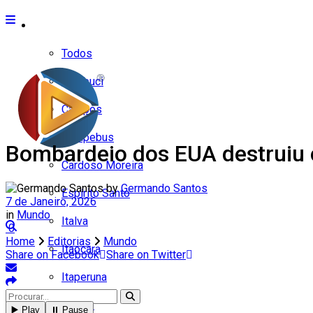
Cidades
Todos
Cambuci
Campos
Carapebus
Bombardeio dos EUA destruiu 
Cardoso Moreira
by
Germando Santos
Espírito Santo
7 de Janeiro, 2026
in
Mundo
Italva
0
Home
Editorias
Mundo
Itaocara
Share on Facebook
Share on Twitter
Itaperuna
Macaé
▶️ Play
⏸️ Pause