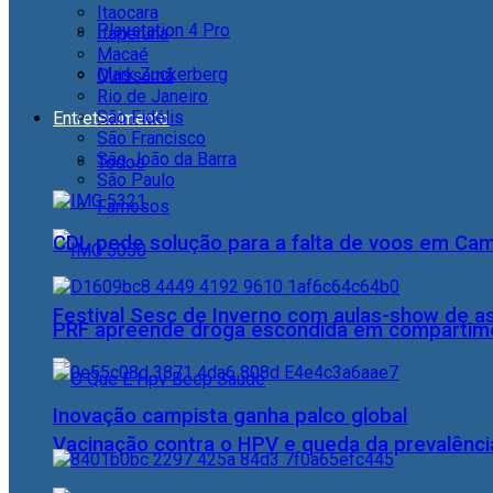
Itaocara
Playstation 4 Pro
Itaperuna
Macaé
Mark Zuckerberg
Quissamã
Rio de Janeiro
São Fidélis
Entretenimento
São Francisco
São João da Barra
Todos
São Paulo
Famosos
CDL pede solução para a falta de voos em Ca
Festival Sesc de Inverno com aulas-show de a
PRF apreende droga escondida em compartime
Inovação campista ganha palco global
Vacinação contra o HPV e queda da prevalência