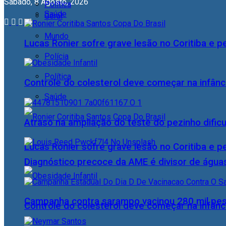
Sábado, 8 Agosto, 2026
Política
Saúde
Geral
Mundo
Lucas Ronier sofre grave lesão no Coritiba e 
Polícia
Política
Controle do colesterol deve começar na infância
Saúde
Atraso na ampliação do teste do pezinho dific
Lucas Ronier sofre grave lesão no Coritiba e 
Diagnóstico precoce da AME é divisor de águas
Campanha contra sarampo vacinou 280 mil p
Controle do colesterol deve começar na infância