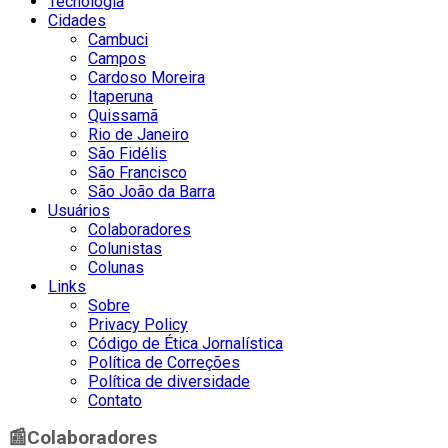
Tecnologia
Cidades
Cambuci
Campos
Cardoso Moreira
Itaperuna
Quissamã
Rio de Janeiro
São Fidélis
São Francisco
São João da Barra
Usuários
Colaboradores
Colunistas
Colunas
Links
Sobre
Privacy Policy
Código de Ética Jornalística
Política de Correções
Política de diversidade
Contato
📰
Colaboradores