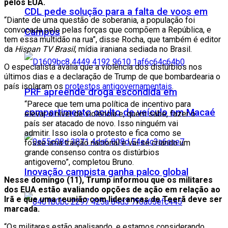
pelos EUA.
CDL pede solução para a falta de voos em
“Diante de uma questão de soberania, a população foi
convocada pelo pelas forças que compõem a República, e
Campos
tem essa multidão na rua”, disse Rocha, que também é editor
da
Hispan TV Brasil
, mídia iraniana sediada no Brasil.
O especialista avalia que a violência dos distúrbios nos
últimos dias e a declaração de Trump de que bombardearia o
país isolaram os
protestos antigovernamentais
.
PRF apreende droga escondida em
“Parece que tem uma política de incentivo para
compartimento oculto de veículo em Macaé
elevar o nível de violência e, quem sabe, fazer o
país ser atacado de novo. Isso ninguém vai
admitir. Isso isola o protesto e fica como se
fosse uma traição nacional e vai se criando um
grande consenso contra os distúrbios
antigoverno”, completou Bruno.
Inovação campista ganha palco global
Nesse domingo (11), Trump informou que os militares
dos EUA estão avaliando opções de ação em relação ao
Irã e que uma reunião com lideranças de Teerã deve ser
marcada.
“Os militares estão analisando, e estamos considerando