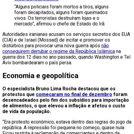
“Alguns policiais foram mortos a tiros, alguns
foram decapitados, alguns foram queimados
vivos. Os terroristas destruíram lojas e o
mercado”, afirmou o chefe de Estado do Irã.
Autoridades iranianas acusam os serviços secretos dos EUA
(CIA) e de Israel (Mossad) de incitar e promover os
distúrbios para provocar uma nova guerra após
não
conseguirem derrubar o regime da República Islâmica
na
guerra dos 12 dias no ano passado, quando Washington e Tel
Aviv bombardearam o país persa.
Economia e geopolítica
O especialista Bruno Lima Rocha destacou que os
protestos que
começaram no final de dezembro
foram
desencadeados pelo fim dos subsídios para importação
de alimentos, o que elevou a inflação e afetou o custo
de vida da população.
“Era protesto econômico, estava dentro das regras do jogo da
república. A repressão foi pequena no começo, quase nula.
Ficou restrita à reclamação de comerciantes e dentro da