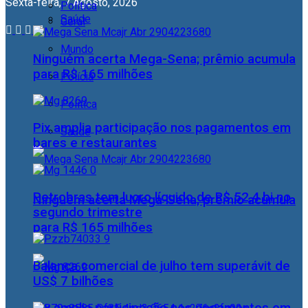
Sexta-feira, 7 Agosto, 2026
Política
Saúde
Geral
Mundo
Ninguém acerta Mega-Sena; prêmio acumula
para R$ 165 milhões
Polícia
Política
Pix amplia participação nos pagamentos em
Saúde
bares e restaurantes
Petrobras tem lucro líquido de R$ 52,4 bi no
Ninguém acerta Mega-Sena; prêmio acumula
segundo trimestre
para R$ 165 milhões
Balança comercial de julho tem superávit de
US$ 7 bilhões