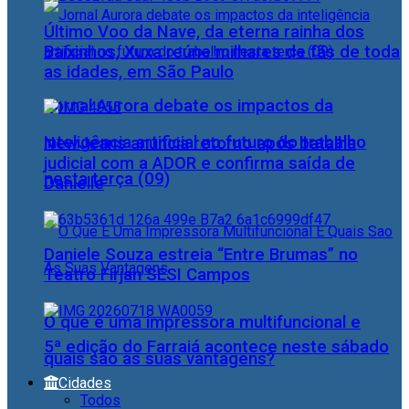
Último Voo da Nave, da eterna rainha dos
Baixinhos, Xuxa reúne milhares de fãs de toda
as idades, em São Paulo
Jornal Aurora debate os impactos da
inteligência artificial no futuro do trabalho
NewJeans anuncia retorno após batalha
judicial com a ADOR e confirma saída de
nesta terça (09)
Danielle
Daniele Souza estreia “Entre Brumas” no
Teatro Firjan SESI Campos
O que é uma impressora multifuncional e
5ª edição do Farraiá acontece neste sábado
quais são as suas vantagens?
Cidades
Todos