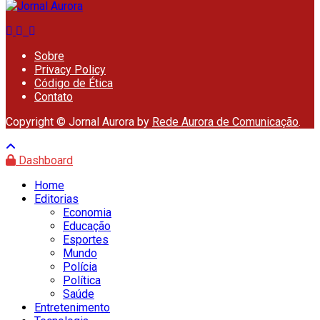
Sobre
Privacy Policy
Código de Ética
Contato
Copyright © Jornal Aurora by
Rede Aurora de Comunicação
.
Dashboard
Home
Editorias
Economia
Educação
Esportes
Mundo
Polícia
Política
Saúde
Entretenimento