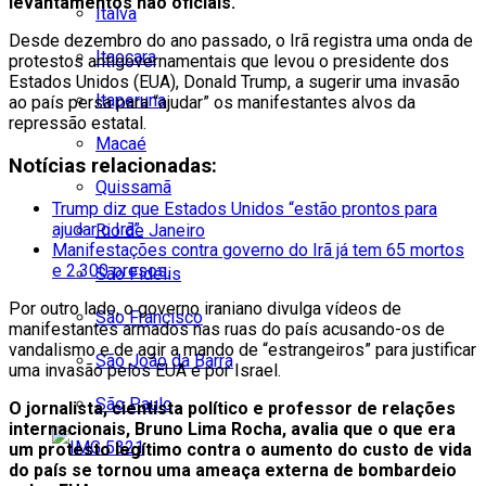
levantamentos não oficiais.
Italva
Desde dezembro do ano passado, o Irã registra uma onda de
Itaocara
protestos antigovernamentais que levou o presidente dos
Estados Unidos (EUA), Donald Trump, a sugerir uma invasão
Itaperuna
ao país persa para “ajudar” os manifestantes alvos da
repressão estatal.
Macaé
Notícias relacionadas:
Quissamã
Trump diz que Estados Unidos “estão prontos para
ajudar o Irã”.
Rio de Janeiro
Manifestações contra governo do Irã já tem 65 mortos
e 2.300 presos.
São Fidélis
Por outro lado, o governo iraniano divulga vídeos de
São Francisco
manifestantes armados nas ruas do país acusando-os de
vandalismo e de agir a mando de “estrangeiros” para justificar
São João da Barra
uma invasão pelos EUA e por Israel.
São Paulo
O jornalista, cientista político e professor de relações
internacionais, Bruno Lima Rocha, avalia que o que era
um protesto legítimo contra o aumento do custo de vida
do país se tornou uma ameaça externa de bombardeio