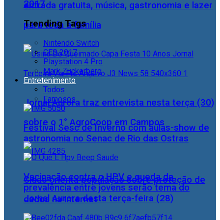
2017
entrada gratuita, música, gastronomia e lazer
Trending Tags
para toda a família
Nintendo Switch
CES 2017
Playstation 4 Pro
Mark Zuckerberg
Entretenimento
Todos
Famosos
Jornal Aurora traz entrevista nesta terça (30)
sobre o 1° AgroCoop em Campos
Festival Sesc de Inverno com aulas-show de
astronomia no Senac de Rio das Ostras
Vacinação contra o HPV e queda da
Cidac orienta população sobre proteção de
prevalência entre jovens serão tema do
Jornal Aurora desta terça-feira (28)
dados na internet