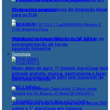
Pix amplia participação nos pagamentos em
PF investiga agenciadores de imigração ilegal
bares e restaurantes
para os EUA
Petrobras tem lucro líquido de R$ 52,4 bi no
Mobilizações levam Milei a recuar sobre
estrangeirização de terras
segundo trimestre
Tecnologia
Muito além do agro: 1º Interior AgroCoop terá
entrada gratuita, música, gastronomia e lazer
Balança comercial de julho tem superávit de
para toda a família
US$ 7 bilhões
Jornal Aurora traz entrevista nesta terça (30)
sobre o 1° AgroCoop em Campos