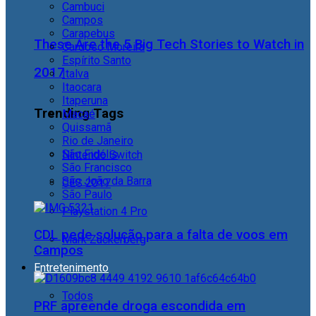
Cambuci
Campos
Carapebus
These Are the 5 Big Tech Stories to Watch in
Cardoso Moreira
Espírito Santo
2017
Italva
Itaocara
Itaperuna
Trending Tags
Macaé
Quissamã
Rio de Janeiro
São Fidélis
Nintendo Switch
São Francisco
São João da Barra
CES 2017
São Paulo
Playstation 4 Pro
CDL pede solução para a falta de voos em
Mark Zuckerberg
Campos
Entretenimento
Todos
PRF apreende droga escondida em