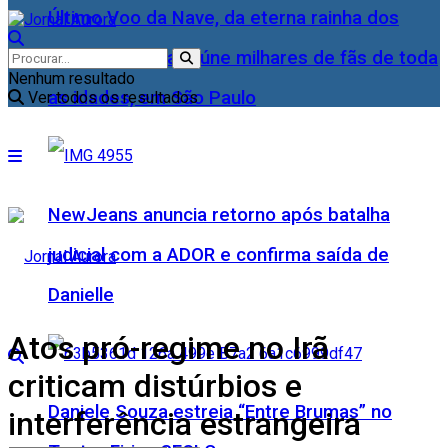
Último Voo da Nave, da eterna rainha dos
Baixinhos, Xuxa reúne milhares de fãs de toda
Nenhum resultado
as idades, em São Paulo
Ver todos os resultados
NewJeans anuncia retorno após batalha
judicial com a ADOR e confirma saída de
Danielle
Atos pró-regime no Irã
criticam distúrbios e
Daniele Souza estreia “Entre Brumas” no
interferência estrangeira