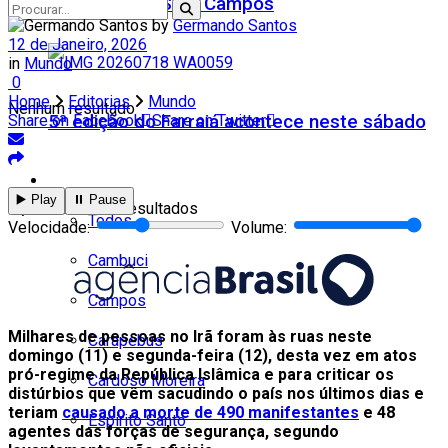
Teatro Firjan SESI Campos
by
Germando Santos
12 de Janeiro, 2026
in
Mundo
0
Home
Editorias
Mundo
Nenhum resultado
5ª edição do Farraiá acontece neste sábado
Share on Facebook
Share on Twitter
Cidades
▶️ Play
⏸️ Pause
Ver todos os resultados
Todos
Velocidade:
Volume:
Cambuci
Campos
Milhares de pessoas no Irã foram às ruas neste
Carapebus
domingo (11) e segunda-feira (12), desta vez em atos
pró-regime da República Islâmica e para criticar os
Cardoso Moreira
distúrbios que vêm sacudindo o país nos últimos dias e
teriam
causado a morte de 490 manifestantes
e 48
Espírito Santo
agentes das forças de segurança, segundo