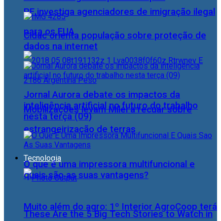
PF investiga agenciadores de imigração ilegal
para os EUA
Cidac orienta população sobre proteção de
dados na internet
Jornal Aurora debate os impactos da
inteligência artificial no futuro do trabalho
Mobilizações levam Milei a recuar sobre
nesta terça (09)
estrangeirização de terras
Tecnologia
O que é uma impressora multifuncional e
quais são as suas vantagens?
Muito além do agro: 1º Interior AgroCoop terá
These Are the 5 Big Tech Stories to Watch in