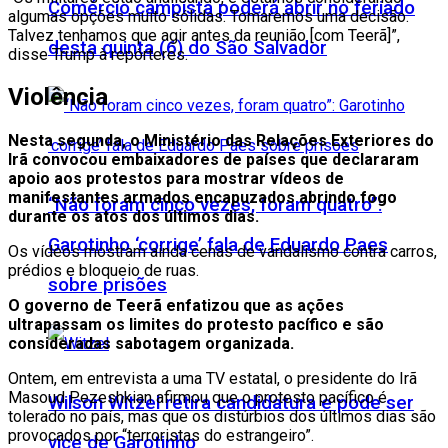
Comércio campista poderá abrir no feriado
algumas opções muito sólidas. Tomaremos uma decisão.
Talvez tenhamos que agir antes da reunião [com Teerã]”,
desta quinta (6) do São Salvador
disse Trump à repórteres.
Violência
Nesta segunda, o Ministério das Relações Exteriores do
Irã convocou embaixadores de países que declararam
apoio aos protestos para mostrar vídeos de
manifestantes armados encapuzados abrindo fogo
“Não foram cinco vezes, foram quatro”:
durante os atos dos últimos dias.
Garotinho ‘corrige’ fala de Eduardo Paes
Os vídeos mostram ainda cenas de vandalismo contra carros,
prédios e bloqueio de ruas.
sobre prisões
O governo de Teerã enfatizou que as ações
ultrapassam os limites do protesto pacífico e são
consideradas sabotagem organizada.
Ontem, em entrevista a uma TV estatal, o presidente do Irã
Masoud Pezeshkian afirmou que o protesto pacífico é
Wilson Witzel retira candidatura e pode ser
tolerado no país, mas que os distúrbios dos últimos dias são
provocados por “terroristas do estrangeiro”.
vice de Garotinho