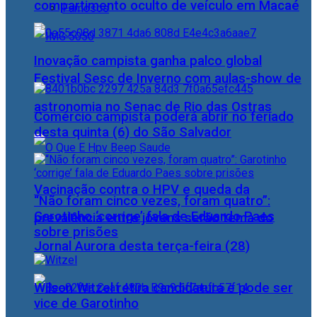
compartimento oculto de veículo em Macaé
Famosos
Inovação campista ganha palco global
Festival Sesc de Inverno com aulas-show de
astronomia no Senac de Rio das Ostras
Comércio campista poderá abrir no feriado
desta quinta (6) do São Salvador
Vacinação contra o HPV e queda da
“Não foram cinco vezes, foram quatro”:
Garotinho ‘corrige’ fala de Eduardo Paes
prevalência entre jovens serão tema do
sobre prisões
Jornal Aurora desta terça-feira (28)
Wilson Witzel retira candidatura e pode ser
vice de Garotinho