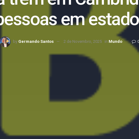
pessoas em estado
by
Germando Santos
2 de Novembro, 2025
in
Mundo