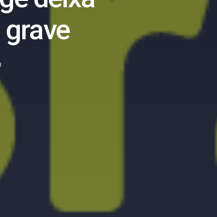
 grave
0