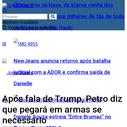
Último Voo da Nave, da eterna rainha dos
Baixinhos, Xuxa reúne milhares de fãs de toda
Nenhum resultado
as idades, em São Paulo
Ver todos os resultados
NewJeans anuncia retorno após batalha
judicial com a ADOR e confirma saída de
Danielle
Após fala de Trump, Petro diz
que pegará em armas se
Daniele Souza estreia “Entre Brumas” no
necessário