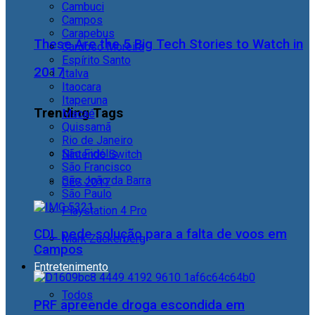
Cambuci
Campos
Carapebus
These Are the 5 Big Tech Stories to Watch in
Cardoso Moreira
Espírito Santo
2017
Italva
Itaocara
Itaperuna
Trending Tags
Macaé
Quissamã
Rio de Janeiro
São Fidélis
Nintendo Switch
São Francisco
São João da Barra
CES 2017
São Paulo
Playstation 4 Pro
CDL pede solução para a falta de voos em
Mark Zuckerberg
Campos
Entretenimento
Todos
PRF apreende droga escondida em