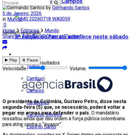
Teatro Firjan SESI Campos
by
Germando Santos
5 de Janeiro, 2026
in
Mundo
0
Home
Editorias
Mundo
Nenhum resultado
5ª edição do Farraiá acontece neste sábado
Share on Facebook
Share on Twitter
Cidades
▶️ Play
⏸️ Pause
Ver todos os resultados
Todos
Velocidade:
Volume:
Cambuci
Campos
O presidente da Colômbia, Gustavo Petro, disse nesta
Carapebus
segunda-feira (5) que, se necessário, poderá voltar a
pegar em armas para defender o país.
O mandatário
Cardoso Moreira
ressaltou ainda que deu ordem à força pública colombiana
para atirar contra o “invasor”.
Espírito Santo
As declarações, escritas no X, foram dadas em resposta ao