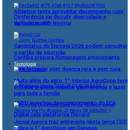
Athletico tenta aproveitar desempenho ruim
Conferência vai discutir diversidade e
do Santos sem Neymar
inclusão no IFF
Candidatos do Encceja 2026 podem consultar
o cartão de inscrição
Coritiba prepara homenagem emocionante
Tecnologia
para torcedor com doença rara e sem cura
Muito além do agro: 1º Interior AgroCoop terá
entrada gratuita, música, gastronomia e lazer
para toda a família
ANPD investiga descumprimemto do ECA
Digital pela plataforma Discord
Jornal Aurora traz entrevista nesta terça (30)
sobre o 1° AgroCoop em Campos