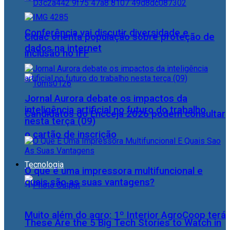
Conferência vai discutir diversidade e
Cidac orienta população sobre proteção de
dados na internet
inclusão no IFF
Jornal Aurora debate os impactos da
inteligência artificial no futuro do trabalho
Candidatos do Encceja 2026 podem consultar
nesta terça (09)
o cartão de inscrição
Tecnologia
O que é uma impressora multifuncional e
quais são as suas vantagens?
Muito além do agro: 1º Interior AgroCoop terá
These Are the 5 Big Tech Stories to Watch in