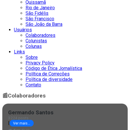
Quissamã
Rio de Janeiro
São Fidélis
São Francisco
São João da Barra
Usuários
Colaboradores
Colunistas
Colunas
Links
Sobre
Privacy Policy
Código de Ética Jornalística
Política de Correções
Política de diversidade
Contato
📰
Colaboradores
Germando Santos
3224 posts
|
Ver mais...