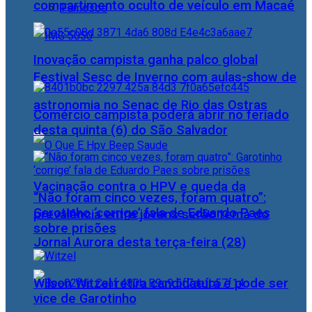
compartimento oculto de veículo em Macaé
Famosos
Inovação campista ganha palco global
Festival Sesc de Inverno com aulas-show de
astronomia no Senac de Rio das Ostras
Comércio campista poderá abrir no feriado
desta quinta (6) do São Salvador
Vacinação contra o HPV e queda da
“Não foram cinco vezes, foram quatro”:
Garotinho ‘corrige’ fala de Eduardo Paes
prevalência entre jovens serão tema do
sobre prisões
Jornal Aurora desta terça-feira (28)
Wilson Witzel retira candidatura e pode ser
vice de Garotinho