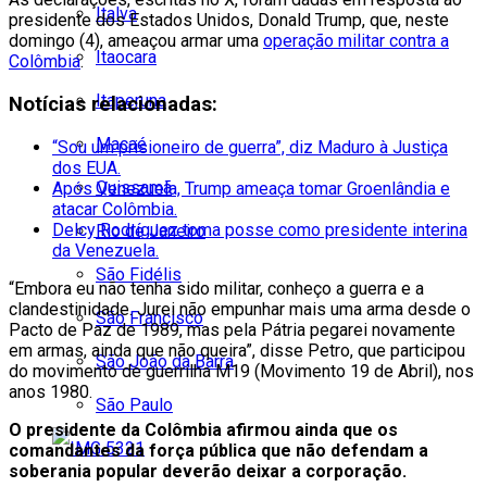
Italva
presidente dos Estados Unidos, Donald Trump, que, neste
domingo (4), ameaçou armar uma
operação militar contra a
Itaocara
Colômbia
.
Itaperuna
Notícias relacionadas:
Macaé
“Sou um prisioneiro de guerra”, diz Maduro à Justiça
dos EUA.
Quissamã
Após Venezuela, Trump ameaça tomar Groenlândia e
atacar Colômbia.
Delcy Rodríguez toma posse como presidente interina
Rio de Janeiro
da Venezuela.
São Fidélis
“Embora eu não tenha sido militar, conheço a guerra e a
clandestinidade. Jurei não empunhar mais uma arma desde o
São Francisco
Pacto de Paz de 1989, mas pela Pátria pegarei novamente
em armas, ainda que não queira”, disse Petro, que participou
São João da Barra
do movimento de guerrilha M19 (Movimento 19 de Abril), nos
anos 1980.
São Paulo
O presidente da Colômbia afirmou ainda que os
comandantes da força pública que não defendam a
soberania popular deverão deixar a corporação.