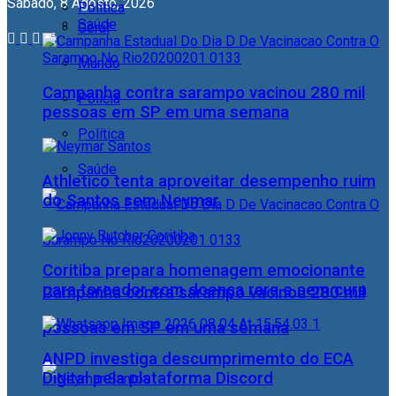
Sábado, 8 Agosto, 2026
Política
Saúde
Geral
Mundo
Campanha contra sarampo vacinou 280 mil
Polícia
pessoas em SP em uma semana
Política
Saúde
Athletico tenta aproveitar desempenho ruim
do Santos sem Neymar
Coritiba prepara homenagem emocionante
para torcedor com doença rara e sem cura
Campanha contra sarampo vacinou 280 mil
pessoas em SP em uma semana
ANPD investiga descumprimemto do ECA
Digital pela plataforma Discord