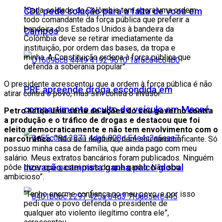
“Cada soldado da Colômbia tem agora uma ordem:
CDL pede solução para a falta de voos em
todo comandante da força pública que preferir a
bandeira dos Estados Unidos à bandeira da
Campos
Colômbia deve se retirar imediatamente da
instituição, por ordem das bases, da tropa e
minha. A Constituição ordena à força pública que
defenda a soberania popular”.
O presidente acrescentou que a ordem à força pública é não
PRF apreende droga escondida em
atirar contra o povo, mas sim contra o invasor.
compartimento oculto de veículo em Macaé
Petro listou uma série de ações do seu governo contra
a produção e o tráfico de drogas e destacou que foi
eleito democraticamente e não tem envolvimento com o
narcotráfico.
“Não sou ilegítimo, nem sou narcotraficante. Só
possuo minha casa de família, que ainda pago com meu
salário. Meus extratos bancários foram publicados. Ninguém
Inovação campista ganha palco global
pôde dizer que gastei mais do que ganho. Não sou
ambicioso”.
“Tenho enorme confiança no meu povo, e por isso
pedi que o povo defenda o presidente de
qualquer ato violento ilegítimo contra ele”,