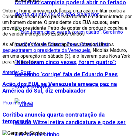
acrescentou.
Comércio campista poderá abrir no feriado
Ontem, Trump ameaçou deflagrar uma ação militar contra a
desta quinta (6) do São Salvador
Colômbia, disse que o país está doente e é administrado por
um homem doente. O presidente dos EUA acusou, sem
provas, o presidente Petro de gostar de produzir cocaína e
de vender a droga aos Estados Unidos.
As afirmações foram feitas após os Estados Unidos
sequestrarem o presidente da Venezuela
, Nicolás Maduro,
em uma operação no sábado (3), e o levarem para Nova York
para ser julgado.
“Não foram cinco vezes, foram quatro”:
Anterior Post
Garotinho ‘corrige’ fala de Eduardo Paes
Ação dos EUA na Venezuela ameaça paz na
sobre prisões
América do Sul, diz embaixador
Proximo Post
Coritiba anuncia quarta contratação da
temporada
Wilson Witzel retira candidatura e pode ser
vice de Garotinho