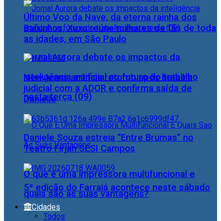
Último Voo da Nave, da eterna rainha dos
Baixinhos, Xuxa reúne milhares de fãs de toda
as idades, em São Paulo
Jornal Aurora debate os impactos da
inteligência artificial no futuro do trabalho
NewJeans anuncia retorno após batalha
judicial com a ADOR e confirma saída de
nesta terça (09)
Danielle
Daniele Souza estreia “Entre Brumas” no
Teatro Firjan SESI Campos
O que é uma impressora multifuncional e
5ª edição do Farraiá acontece neste sábado
quais são as suas vantagens?
Cidades
Todos