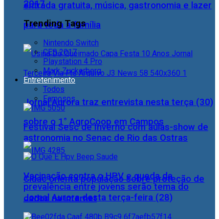
2017
entrada gratuita, música, gastronomia e lazer
Trending Tags
para toda a família
Nintendo Switch
CES 2017
Playstation 4 Pro
Mark Zuckerberg
Entretenimento
Todos
Famosos
Jornal Aurora traz entrevista nesta terça (30)
sobre o 1° AgroCoop em Campos
Festival Sesc de Inverno com aulas-show de
astronomia no Senac de Rio das Ostras
Vacinação contra o HPV e queda da
Cidac orienta população sobre proteção de
prevalência entre jovens serão tema do
Jornal Aurora desta terça-feira (28)
dados na internet