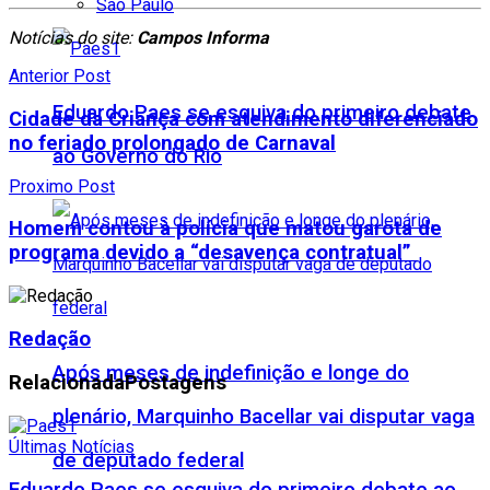
São Paulo
Notícias do site:
Campos Informa
Anterior Post
Eduardo Paes se esquiva do primeiro debate
Cidade da Criança com atendimento diferenciado
no feriado prolongado de Carnaval
ao Governo do Rio
Proximo Post
Homem contou à polícia que matou garota de
programa devido a “desavença contratual”
Redação
Após meses de indefinição e longe do
Relacionada
Postagens
plenário, Marquinho Bacellar vai disputar vaga
Últimas Notícias
de deputado federal
Eduardo Paes se esquiva do primeiro debate ao