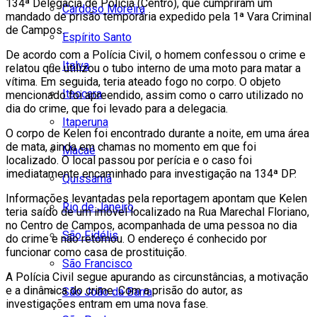
134ª Delegacia de Polícia (Centro), que cumpriram um
Cardoso Moreira
mandado de prisão temporária expedido pela 1ª Vara Criminal
de Campos.
Espírito Santo
De acordo com a Polícia Civil, o homem confessou o crime e
Italva
relatou que utilizou o tubo interno de uma moto para matar a
vítima. Em seguida, teria ateado fogo no corpo. O objeto
Itaocara
mencionado foi apreendido, assim como o carro utilizado no
dia do crime, que foi levado para a delegacia.
Itaperuna
O corpo de Kelen foi encontrado durante a noite, em uma área
de mata, ainda em chamas no momento em que foi
Macaé
localizado. O local passou por perícia e o caso foi
imediatamente encaminhado para investigação na 134ª DP.
Quissamã
Informações levantadas pela reportagem apontam que Kelen
Rio de Janeiro
teria saído de um imóvel localizado na Rua Marechal Floriano,
no Centro de Campos, acompanhada de uma pessoa no dia
São Fidélis
do crime e não retornou. O endereço é conhecido por
funcionar como casa de prostituição.
São Francisco
A Polícia Civil segue apurando as circunstâncias, a motivação
e a dinâmica do crime. Com a prisão do autor, as
São João da Barra
investigações entram em uma nova fase.