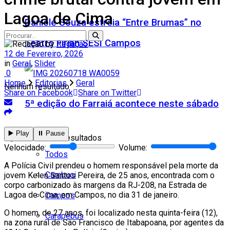
Lagoa de Cima
Daniele Souza estreia “Entre Brumas” no
Teatro Firjan SESI Campos
by
Redação
12 de Fevereiro, 2026
in
Geral
,
Slider
0
Home
Editorias
Geral
Nenhum resultado
Share on Facebook
Share on Twitter
5ª edição do Farraiá acontece neste sábado
Cidades
▶️ Play
⏸️ Pause
Ver todos os resultados
Velocidade:
Volume:
Todos
A Polícia Civil prendeu o homem responsável pela morte da
Cambuci
jovem Kelen Santos Pereira, de 25 anos, encontrada com o
corpo carbonizado às margens da RJ-208, na Estrada de
Lagoa de Cima, em Campos, no dia 31 de janeiro.
Campos
O homem, de 27 anos, foi localizado nesta quinta-feira (12),
Carapebus
na zona rural de São Francisco de Itabapoana, por agentes da