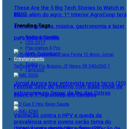
These Are the 5 Big Tech Stories to Watch in
2017
Muito além do agro: 1º Interior AgroCoop terá
Trending Tags
entrada gratuita, música, gastronomia e lazer
Nintendo Switch
para toda a família
CES 2017
Playstation 4 Pro
Mark Zuckerberg
Entretenimento
Todos
Famosos
Jornal Aurora traz entrevista nesta terça (30)
Festival Sesc de Inverno com aulas-show de
astronomia no Senac de Rio das Ostras
sobre o 1° AgroCoop em Campos
Vacinação contra o HPV e queda da
prevalência entre jovens serão tema do
Jornal Aurora desta terça-feira (28)
Cidac orienta população sobre proteção de