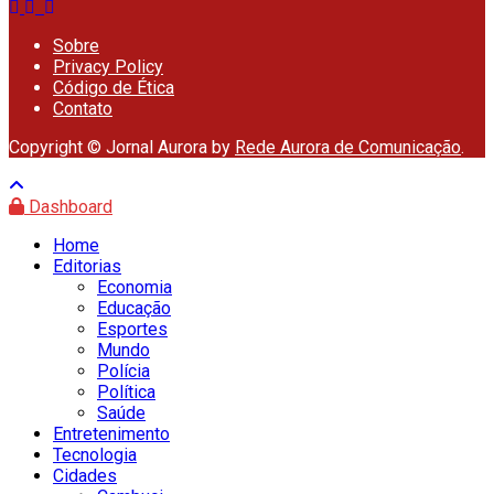
Sobre
Privacy Policy
Código de Ética
Contato
Copyright © Jornal Aurora by
Rede Aurora de Comunicação
.
Dashboard
Home
Editorias
Economia
Educação
Esportes
Mundo
Polícia
Política
Saúde
Entretenimento
Tecnologia
Cidades