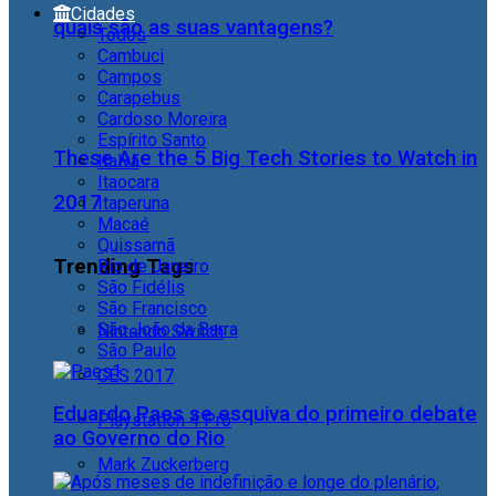
Cidades
quais são as suas vantagens?
Todos
Cambuci
Campos
Carapebus
Cardoso Moreira
Espírito Santo
These Are the 5 Big Tech Stories to Watch in
Italva
Itaocara
2017
Itaperuna
Macaé
Quissamã
Trending Tags
Rio de Janeiro
São Fidélis
São Francisco
São João da Barra
Nintendo Switch
São Paulo
CES 2017
Eduardo Paes se esquiva do primeiro debate
Playstation 4 Pro
ao Governo do Rio
Mark Zuckerberg