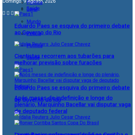
Domingo, 9 Agosto, 2026
Política
Saúde
Geral
Mundo
Eduardo Paes se esquiva do primeiro debate
ao Governo do Rio
Polícia
Política
Cientistas recorrem aos tubarões para
Saúde
melhorar previsão sobre furacões
Eduardo Paes se esquiva do primeiro debate
Após meses de indefinição e longe do
ao Governo do Rio
plenário, Marquinho Bacellar vai disputar vaga
de deputado federal
Lucas Ronier sofre grave lesão no Coritiba e