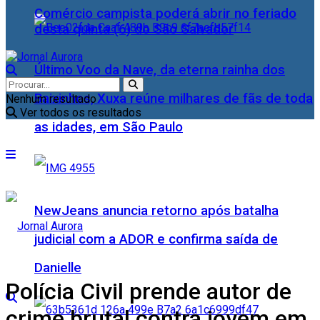
Comércio campista poderá abrir no feriado
desta quinta (6) do São Salvador
Último Voo da Nave, da eterna rainha dos
Baixinhos, Xuxa reúne milhares de fãs de toda
Nenhum resultado
Ver todos os resultados
as idades, em São Paulo
NewJeans anuncia retorno após batalha
judicial com a ADOR e confirma saída de
Danielle
Polícia Civil prende autor de
crime brutal contra jovem em