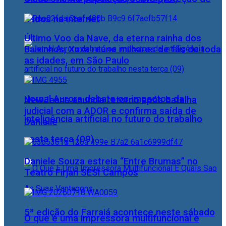
dados na internet
Último Voo da Nave, da eterna rainha dos
Baixinhos, Xuxa reúne milhares de fãs de toda
as idades, em São Paulo
Jornal Aurora debate os impactos da
NewJeans anuncia retorno após batalha
judicial com a ADOR e confirma saída de
inteligência artificial no futuro do trabalho
Danielle
nesta terça (09)
Daniele Souza estreia “Entre Brumas” no
Teatro Firjan SESI Campos
5ª edição do Farraiá acontece neste sábado
O que é uma impressora multifuncional e