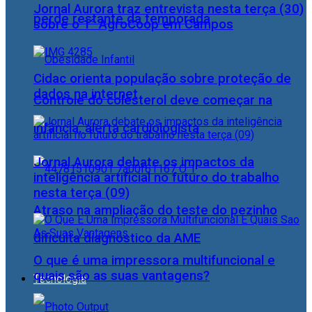
Jornal Aurora traz entrevista nesta terça (30)
perde restante da temporada
sobre o 1° AgroCoop em Campos
Cidac orienta população sobre proteção de
dados na internet
Controle do colesterol deve começar na
infância, alerta cardiologista
Jornal Aurora debate os impactos da
inteligência artificial no futuro do trabalho
nesta terça (09)
Atraso na ampliação do teste do pezinho
dificulta diagnóstico da AME
O que é uma impressora multifuncional e
quais são as suas vantagens?
Tecnologia