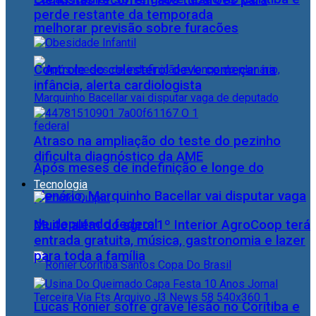
Cientistas recorrem aos tubarões para
perde restante da temporada
melhorar previsão sobre furacões
Controle do colesterol deve começar na
infância, alerta cardiologista
Atraso na ampliação do teste do pezinho
dificulta diagnóstico da AME
Após meses de indefinição e longe do
Tecnologia
plenário, Marquinho Bacellar vai disputar vaga
de deputado federal
Muito além do agro: 1º Interior AgroCoop terá
entrada gratuita, música, gastronomia e lazer
para toda a família
Lucas Ronier sofre grave lesão no Coritiba e