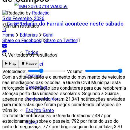
by
Redação
5 de Fevereiro, 2026
5ª edição do Farraiá acontece neste sábado
in
Geral
,
Slider
Nenhum resultado
0
Home
Editorias
Geral
Share on Facebook
Share on Twitter
Cidades
Todos
Ver todos os resultados
Cambuci
▶️ Play
⏸️ Pause
Velocidade:
Volume:
Campos
Com a volta às aulas e o aumento do movimento de veículos
nas imediações das escolas, a Guarda Civil Municipal está
Carapebus
reforçando a orientação aos condutores para que redobrem a
atenção perto das unidades escolares. Segundo a Guarda,
Cardoso Moreira
apenas no ano passado, foram 21.341 notificações enviadas
para motoristas que foram pegos cometendo infrações de
trânsito.
Espírito Santo
Do total de notificações, a Guarda destacou 2.487 por
estacionamento sobre o passeio; 792 por falta do uso do
Italva
cinto de segurança; 777 por dirigir segurando o celular; 370