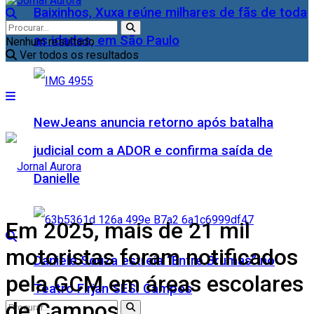
Baixinhos, Xuxa reúne milhares de fãs de toda
as idades, em São Paulo
Nenhum resultado
Ver todos os resultados
NewJeans anuncia retorno após batalha
judicial com a ADOR e confirma saída de
Danielle
Em 2025, mais de 21 mil
motoristas foram notificados
Daniele Souza estreia “Entre Brumas” no
pela GCM em áreas escolares
Teatro Firjan SESI Campos
de Campos