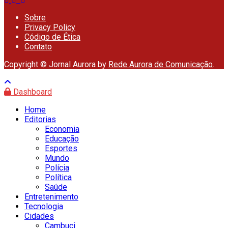
Sobre
Privacy Policy
Código de Ética
Contato
Copyright © Jornal Aurora by
Rede Aurora de Comunicação
.
Dashboard
Home
Editorias
Economia
Educação
Esportes
Mundo
Polícia
Política
Saúde
Entretenimento
Tecnologia
Cidades
Cambuci