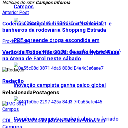
Notícias do site:
Campos Informa
Campos
Anterior Post
Codemca avança com obras no Terminal 1 e
banheiros da rodoviária Shopping Estrada
PRF apreende droga escondida em
Proximo Post
compartimento oculto de veículo em Macaé
Verão de Todos Nós 2026: Desafio Hybrid Race
na Arena de Farol neste sábado
Redação
Inovação campista ganha palco global
Relacionada
Postagens
Campos
Comércio campista poderá abrir no feriado
CDL pede solução para a falta de voos em
Campos