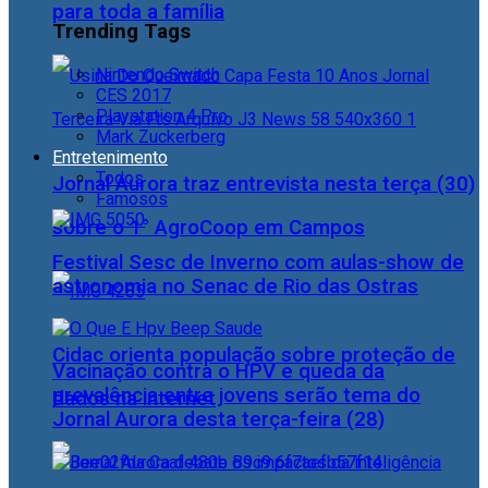
para toda a família
Trending Tags
Nintendo Switch
CES 2017
Playstation 4 Pro
Mark Zuckerberg
Entretenimento
Todos
Jornal Aurora traz entrevista nesta terça (30)
Famosos
sobre o 1° AgroCoop em Campos
Festival Sesc de Inverno com aulas-show de
astronomia no Senac de Rio das Ostras
Cidac orienta população sobre proteção de
Vacinação contra o HPV e queda da
prevalência entre jovens serão tema do
dados na internet
Jornal Aurora desta terça-feira (28)