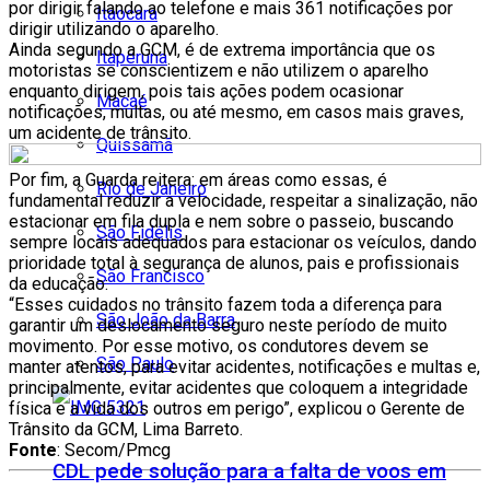
por dirigir falando ao telefone e mais 361 notificações por
Itaocara
dirigir utilizando o aparelho.
Ainda segundo a GCM, é de extrema importância que os
Itaperuna
motoristas se conscientizem e não utilizem o aparelho
enquanto dirigem, pois tais ações podem ocasionar
Macaé
notificações, multas, ou até mesmo, em casos mais graves,
um acidente de trânsito.
Quissamã
Por fim, a Guarda reitera: em áreas como essas, é
Rio de Janeiro
fundamental reduzir a velocidade, respeitar a sinalização, não
estacionar em fila dupla e nem sobre o passeio, buscando
São Fidélis
sempre locais adequados para estacionar os veículos, dando
prioridade total à segurança de alunos, pais e profissionais
São Francisco
da educação:
“Esses cuidados no trânsito fazem toda a diferença para
São João da Barra
garantir um deslocamento seguro neste período de muito
movimento. Por esse motivo, os condutores devem se
São Paulo
manter atentos, para evitar acidentes, notificações e multas e,
principalmente, evitar acidentes que coloquem a integridade
física e a vida dos outros em perigo”, explicou o Gerente de
Trânsito da GCM, Lima Barreto.
Fonte
: Secom/Pmcg
CDL pede solução para a falta de voos em