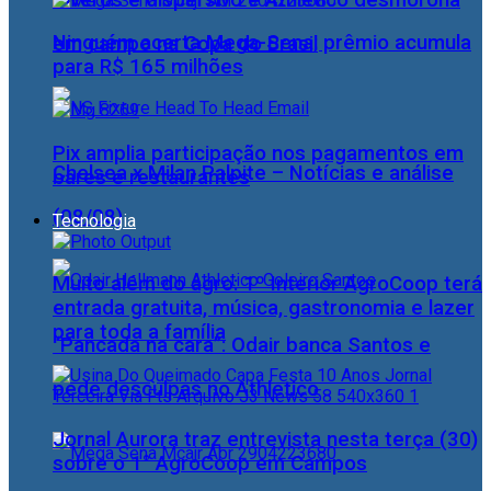
Viveros é dispersivo e Athletico desmorona
Ninguém acerta Mega-Sena; prêmio acumula
em campo na Copa do Brasil
para R$ 165 milhões
Pix amplia participação nos pagamentos em
Chelsea x Milan Palpite – Notícias e análise
bares e restaurantes
(08/08)
Tecnologia
Muito além do agro: 1º Interior AgroCoop terá
entrada gratuita, música, gastronomia e lazer
para toda a família
“Pancada na cara”: Odair banca Santos e
pede desculpas no Athletico
Jornal Aurora traz entrevista nesta terça (30)
sobre o 1° AgroCoop em Campos