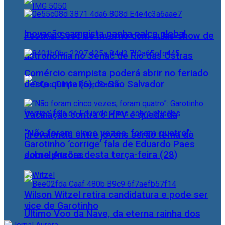
Inovação campista ganha palco global
Festival Sesc de Inverno com aulas-show de
astronomia no Senac de Rio das Ostras
Comércio campista poderá abrir no feriado
desta quinta (6) do São Salvador
Vacinação contra o HPV e queda da
“Não foram cinco vezes, foram quatro”:
prevalência entre jovens serão tema do
Garotinho ‘corrige’ fala de Eduardo Paes
Jornal Aurora desta terça-feira (28)
sobre prisões
Wilson Witzel retira candidatura e pode ser
vice de Garotinho
Último Voo da Nave, da eterna rainha dos