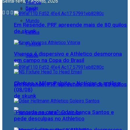
Sexta-feira, 7 Agosto, 2026
Política
Saúde
Geral
Mundo
Em Resende, PRF apreende mais de 80 quilos
de skunk
Polícia
Política
Viveros é dispersivo e Athletico desmorona
Saúde
em campo na Copa do Brasil
Chelsea x Milan Palpite – Notícias e análise
Em Resende, PRF apreende mais de 80 quilos
(08/08)
de skunk
“Pancada na cara”: Odair banca Santos e
pede desculpas no Athletico