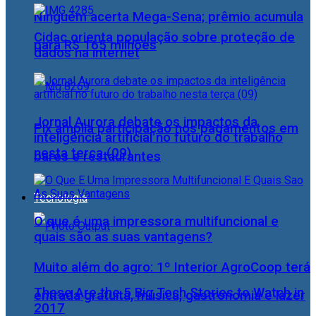
Ninguém acerta Mega-Sena; prêmio acumula
Cidac orienta população sobre proteção de
para R$ 165 milhões
dados na internet
Jornal Aurora debate os impactos da
Pix amplia participação nos pagamentos em
inteligência artificial no futuro do trabalho
nesta terça (09)
bares e restaurantes
Tecnologia
O que é uma impressora multifuncional e
quais são as suas vantagens?
Muito além do agro: 1º Interior AgroCoop terá
These Are the 5 Big Tech Stories to Watch in
entrada gratuita, música, gastronomia e lazer
2017