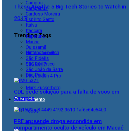
Campos
These Are the 5 Big Tech Stories to Watch in
Carapebus
Cardoso Moreira
2017
Espírito Santo
Italva
Itaocara
Trending Tags
Itaperuna
Macaé
Quissamã
Nintendo Switch
Rio de Janeiro
São Fidélis
São Francisco
CES 2017
São João da Barra
São Paulo
Playstation 4 Pro
Mark Zuckerberg
CDL pede solução para a falta de voos em
Campos
Entretenimento
Todos
PRF apreende droga escondida em
Famosos
compartimento oculto de veículo em Macaé