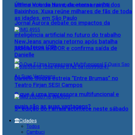
Último Voo da Nave, da eterna rainha dos
Baixinhos, Xuxa reúne milhares de fãs de toda
as idades, em São Paulo
Jornal Aurora debate os impactos da
inteligência artificial no futuro do trabalho
NewJeans anuncia retorno após batalha
nesta terça (09)
judicial com a ADOR e confirma saída de
Danielle
Daniele Souza estreia “Entre Brumas” no
Teatro Firjan SESI Campos
O que é uma impressora multifuncional e
quais são as suas vantagens?
5ª edição do Farraiá acontece neste sábado
Cidades
Todos
Cambuci