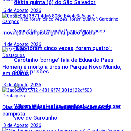
desta quinta (6) do São Salvador
6 de Agosto, 2026
Campos
Inovação campista ganha palco global
4 de Agosto, 2026
“Não foram cinco vezes, foram quatro”:
Destaques
Garotinho ‘corrige’ fala de Eduardo Paes
Homem é morto a tiros no Parque Novo Mundo,
sobre prisões
em Guarus
3 de Agosto, 2026
Destaques
Wilson Witzel retira candidatura e pode ser
Dias dos Pais promete aquecer o comércio
campista
vice de Garotinho
3 de Agosto, 2026