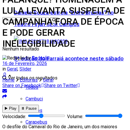
LULA LEVANTA SUSPEITA DE
Daniele Souza estreia “Entre Brumas” no
CAMPANHA FORA DE ÉPOCA
Teatro Firjan SESI Campos
E PODE GERAR
INELEGIBILIDADE
Nenhum resultado
by
Redação
5ª edição do Farraiá acontece neste sábado
16 de Fevereiro, 2026
in
Geral
,
Slider
0
Cidades
Ver todos os resultados
Home
Editorias
Geral
Share on Facebook
Share on Twitter
Todos
Cambuci
▶️ Play
⏸️ Pause
Campos
Velocidade:
Volume:
Carapebus
O desfile do Carnaval do Rio de Janeiro, um dos maiores