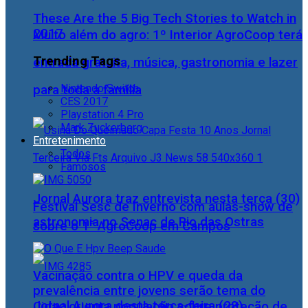
These Are the 5 Big Tech Stories to Watch in
2017
Muito além do agro: 1º Interior AgroCoop terá
Trending Tags
entrada gratuita, música, gastronomia e lazer
Nintendo Switch
para toda a família
CES 2017
Playstation 4 Pro
Mark Zuckerberg
Entretenimento
Todos
Famosos
Jornal Aurora traz entrevista nesta terça (30)
Festival Sesc de Inverno com aulas-show de
astronomia no Senac de Rio das Ostras
sobre o 1° AgroCoop em Campos
Vacinação contra o HPV e queda da
prevalência entre jovens serão tema do
Jornal Aurora desta terça-feira (28)
Cidac orienta população sobre proteção de