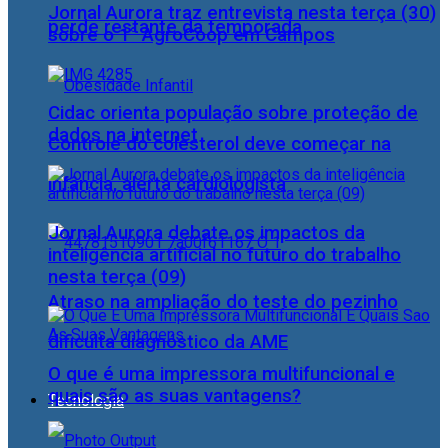
Jornal Aurora traz entrevista nesta terça (30)
perde restante da temporada
sobre o 1° AgroCoop em Campos
Cidac orienta população sobre proteção de
dados na internet
Controle do colesterol deve começar na
infância, alerta cardiologista
Jornal Aurora debate os impactos da
inteligência artificial no futuro do trabalho
nesta terça (09)
Atraso na ampliação do teste do pezinho
dificulta diagnóstico da AME
O que é uma impressora multifuncional e
quais são as suas vantagens?
Tecnologia