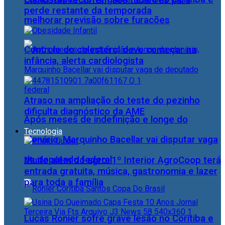
Cientistas recorrem aos tubarões para
perde restante da temporada
melhorar previsão sobre furacões
Controle do colesterol deve começar na
infância, alerta cardiologista
Atraso na ampliação do teste do pezinho
dificulta diagnóstico da AME
Após meses de indefinição e longe do
Tecnologia
plenário, Marquinho Bacellar vai disputar vaga
de deputado federal
Muito além do agro: 1º Interior AgroCoop terá
entrada gratuita, música, gastronomia e lazer
para toda a família
Lucas Ronier sofre grave lesão no Coritiba e