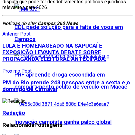
disputa que pode ter desdobramentos políticos e jurídicos
relevantes para 2026.
Notícias do site:
Campos 360 News
CDL pede solução para a falta de voos em
Anterior Post
Campos
LULA É HOMENAGEADO NA SAPUCAÍ E
EXPOSIÇÃO LEVANTA DEBATE SOBRE
PROPAGANDA ELEITORAL ANTECIPADA.
Proximo Post
PRF apreende droga escondida em
PM do Rio prende 243 pessoas entre a sexta e o
compartimento oculto de veículo em Macaé
domingo de Carnaval
Redação
Inovação campista ganha palco global
Relacionada
Postagens