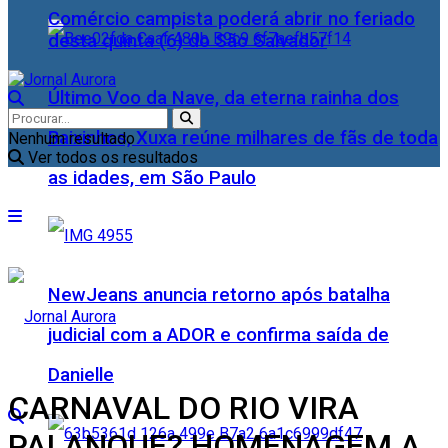
Comércio campista poderá abrir no feriado
desta quinta (6) do São Salvador
Último Voo da Nave, da eterna rainha dos
Baixinhos, Xuxa reúne milhares de fãs de toda
Nenhum resultado
Ver todos os resultados
as idades, em São Paulo
NewJeans anuncia retorno após batalha
judicial com a ADOR e confirma saída de
Danielle
CARNAVAL DO RIO VIRA
PALANQUE? HOMENAGEM A