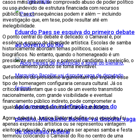
São Paulo
casos mais graves, se comprovado abuso de poder político
ou uso indevido de estrutura financiada com recursos
públicos, as consequências podem ir além — incluindo
investigação que, em tese, pode resultar até em
inelegibilidade.
Eduardo Paes se esquiva do primeiro debate
O ponto central do debate é delicado: o Carnaval é, por
essência, espaço de liberdade artística. Escolas de samba
ao Governo do Rio
historicamente abordam temas políticos, sociais e
biográficos. No entanto, quando o homenageado é um
presidente em exercício e potencial candidato à reeleição, o
questionamento jurídico se torna inevitável.
Defensores do presidente argumentam que impedir esse
tipo de homenagem configuraria censura cultural. Já os
críticos sustentam que o uso de um evento transmitido
nacionalmente, com grande visibilidade e eventual
financiamento público indireto, pode comprometer a
Após meses de indefinição e longe do
igualdade de condições entre futuros candidatos.
Agora, caberá à Justiça Eleitoral definir se o episódio foi
plenário, Marquinho Bacellar vai disputar vaga
apenas expressão artística ou se representou vantagem
eleitoral indevida. O que era para ser apenas samba e festa
de deputado federal
terminou colocando o Carnaval do Rio no centro de uma