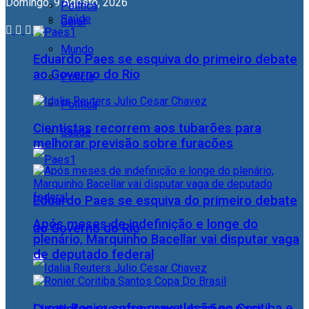
Domingo, 9 Agosto, 2026
Política
Saúde
Geral
Mundo
Eduardo Paes se esquiva do primeiro debate
ao Governo do Rio
Polícia
Política
Cientistas recorrem aos tubarões para
Saúde
melhorar previsão sobre furacões
Eduardo Paes se esquiva do primeiro debate
Após meses de indefinição e longe do
ao Governo do Rio
plenário, Marquinho Bacellar vai disputar vaga
de deputado federal
Lucas Ronier sofre grave lesão no Coritiba e