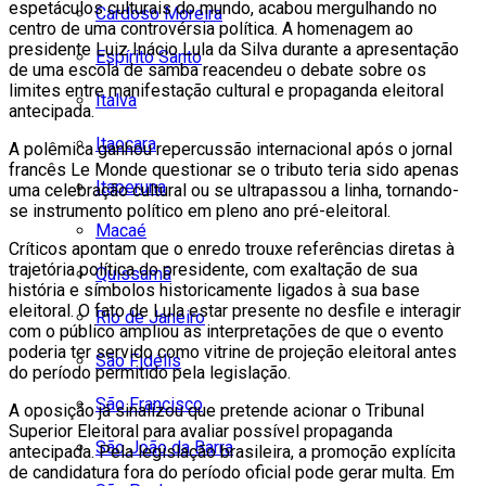
espetáculos culturais do mundo, acabou mergulhando no
Cardoso Moreira
centro de uma controvérsia política. A homenagem ao
presidente Luiz Inácio Lula da Silva durante a apresentação
Espírito Santo
de uma escola de samba reacendeu o debate sobre os
limites entre manifestação cultural e propaganda eleitoral
Italva
antecipada.
Itaocara
A polêmica ganhou repercussão internacional após o jornal
francês Le Monde questionar se o tributo teria sido apenas
Itaperuna
uma celebração cultural ou se ultrapassou a linha, tornando-
se instrumento político em pleno ano pré-eleitoral.
Macaé
Críticos apontam que o enredo trouxe referências diretas à
trajetória política do presidente, com exaltação de sua
Quissamã
história e símbolos historicamente ligados à sua base
eleitoral. O fato de Lula estar presente no desfile e interagir
Rio de Janeiro
com o público ampliou as interpretações de que o evento
poderia ter servido como vitrine de projeção eleitoral antes
São Fidélis
do período permitido pela legislação.
São Francisco
A oposição já sinalizou que pretende acionar o Tribunal
Superior Eleitoral para avaliar possível propaganda
São João da Barra
antecipada. Pela legislação brasileira, a promoção explícita
de candidatura fora do período oficial pode gerar multa. Em