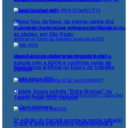
dados na internet
Último Voo da Nave, da eterna rainha dos
Baixinhos, Xuxa reúne milhares de fãs de toda
as idades, em São Paulo
Jornal Aurora debate os impactos da
NewJeans anuncia retorno após batalha
judicial com a ADOR e confirma saída de
inteligência artificial no futuro do trabalho
Danielle
nesta terça (09)
Daniele Souza estreia “Entre Brumas” no
Teatro Firjan SESI Campos
5ª edição do Farraiá acontece neste sábado
O que é uma impressora multifuncional e