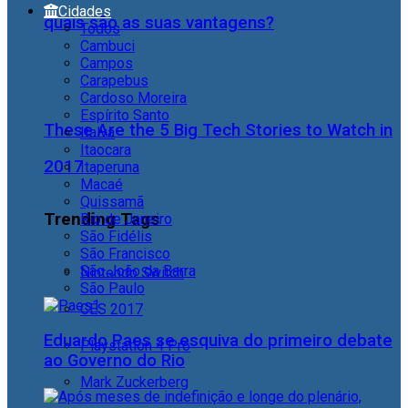
Cidades
quais são as suas vantagens?
Todos
Cambuci
Campos
Carapebus
Cardoso Moreira
Espírito Santo
These Are the 5 Big Tech Stories to Watch in
Italva
Itaocara
2017
Itaperuna
Macaé
Quissamã
Trending Tags
Rio de Janeiro
São Fidélis
São Francisco
São João da Barra
Nintendo Switch
São Paulo
CES 2017
Eduardo Paes se esquiva do primeiro debate
Playstation 4 Pro
ao Governo do Rio
Mark Zuckerberg