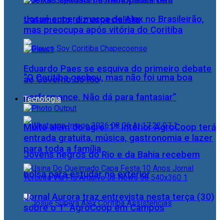
Queixas sexuais na menopausa têm
Josué supera marca de Alex no Brasileirão,
tratamento, diz especialista
mas preocupa após vitória do Coritiba
Eduardo Paes se esquiva do primeiro debate
“O Coritiba ganhou, mas não foi uma boa
ao Governo do Rio
performance. Não dá para fantasiar”
Tecnologia
Muito além do agro: 1º Interior AgroCoop terá
entrada gratuita, música, gastronomia e lazer
para toda a família
Jovens negros do Rio e da Bahia recebem
bolsa para estudar no exterior
Jornal Aurora traz entrevista nesta terça (30)
sobre o 1° AgroCoop em Campos