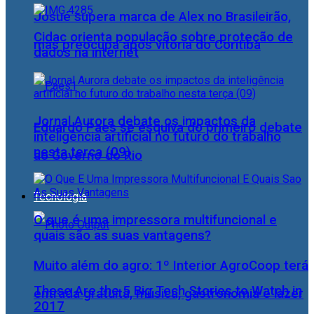
Josué supera marca de Alex no Brasileirão,
Cidac orienta população sobre proteção de
mas preocupa após vitória do Coritiba
dados na internet
Jornal Aurora debate os impactos da
Eduardo Paes se esquiva do primeiro debate
inteligência artificial no futuro do trabalho
nesta terça (09)
ao Governo do Rio
Tecnologia
O que é uma impressora multifuncional e
quais são as suas vantagens?
Muito além do agro: 1º Interior AgroCoop terá
These Are the 5 Big Tech Stories to Watch in
entrada gratuita, música, gastronomia e lazer
2017