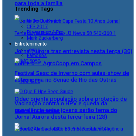
para toda a família
Trending Tags
Nintendo Switch
CES 2017
Playstation 4 Pro
Mark Zuckerberg
Entretenimento
Todos
Jornal Aurora traz entrevista nesta terça (30)
Famosos
sobre o 1° AgroCoop em Campos
Festival Sesc de Inverno com aulas-show de
astronomia no Senac de Rio das Ostras
Cidac orienta população sobre proteção de
Vacinação contra o HPV e queda da
prevalência entre jovens serão tema do
dados na internet
Jornal Aurora desta terça-feira (28)