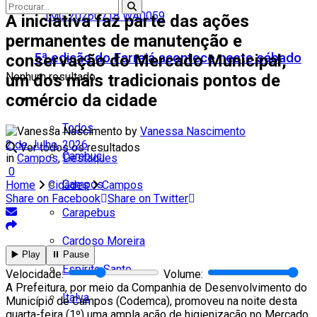
A iniciativa faz parte das ações
permanentes de manutenção e
5ª edição do Farraiá acontece neste sábado
conservação do Mercado Municipal,
Nenhum resultado
um dos mais tradicionais pontos de
comércio da cidade
Cidades
Todos
by
Vanessa Nascimento
2 de Julho, 2026
Ver todos os resultados
Cambuci
in
Campos
,
Destaques
0
Campos
Home
Cidades
Campos
Share on Facebook
Share on Twitter
Carapebus
Cardoso Moreira
▶️ Play
⏸️ Pause
Espírito Santo
Velocidade:
Volume:
A Prefeitura, por meio da Companhia de Desenvolvimento do
Italva
Município de Campos (Codemca), promoveu na noite desta
quarta-feira (1º) uma ampla ação de higienização no Mercado