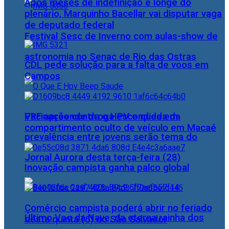
Após meses de indefinição e longe do
plenário, Marquinho Bacellar vai disputar vaga
de deputado federal
Festival Sesc de Inverno com aulas-show de
astronomia no Senac de Rio das Ostras
CDL pede solução para a falta de voos em
Campos
PRF apreende droga escondida em
Vacinação contra o HPV e queda da
compartimento oculto de veículo em Macaé
prevalência entre jovens serão tema do
Jornal Aurora desta terça-feira (28)
Inovação campista ganha palco global
Comércio campista poderá abrir no feriado
Último Voo da Nave, da eterna rainha dos
desta quinta (6) do São Salvador