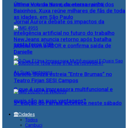
Último Voo da Nave, da eterna rainha dos
Baixinhos, Xuxa reúne milhares de fãs de toda
as idades, em São Paulo
Jornal Aurora debate os impactos da
inteligência artificial no futuro do trabalho
NewJeans anuncia retorno após batalha
nesta terça (09)
judicial com a ADOR e confirma saída de
Danielle
Daniele Souza estreia “Entre Brumas” no
Teatro Firjan SESI Campos
O que é uma impressora multifuncional e
quais são as suas vantagens?
5ª edição do Farraiá acontece neste sábado
Cidades
Todos
Cambuci