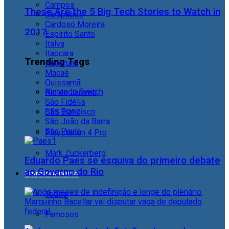
Campos
These Are the 5 Big Tech Stories to Watch in
Carapebus
Cardoso Moreira
2017
Espírito Santo
Italva
Itaocara
Trending Tags
Itaperuna
Macaé
Quissamã
Nintendo Switch
Rio de Janeiro
São Fidélis
São Francisco
CES 2017
São João da Barra
São Paulo
Playstation 4 Pro
Mark Zuckerberg
Eduardo Paes se esquiva do primeiro debate
ao Governo do Rio
Entretenimento
Todos
Famosos