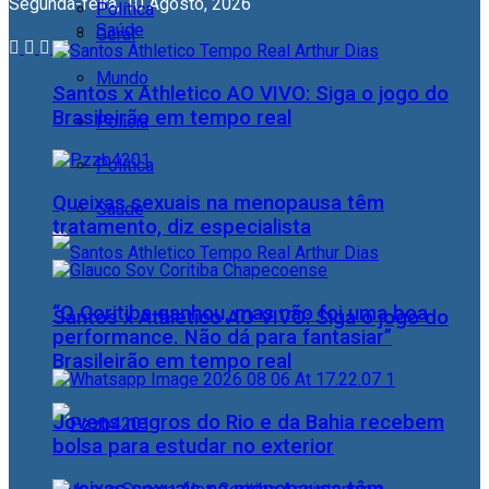
Segunda-feira, 10 Agosto, 2026
Política
Saúde
Geral
Mundo
Santos x Athletico AO VIVO: Siga o jogo do
Brasileirão em tempo real
Polícia
Política
Queixas sexuais na menopausa têm
Saúde
tratamento, diz especialista
“O Coritiba ganhou, mas não foi uma boa
Santos x Athletico AO VIVO: Siga o jogo do
performance. Não dá para fantasiar”
Brasileirão em tempo real
Jovens negros do Rio e da Bahia recebem
bolsa para estudar no exterior