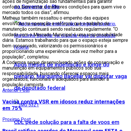
ações de higienização são fundamentais para garantir
ao Governo do Rio
conforto, bem-estar e melhores condições para quem vive o
mercado todos os dias”, afirmou.
Matheus também ressaltou o empenho das equipes
envolvidas na operação e reforçou que o trabalho de
manutenção continuará sendo realizado regularmente. “O
cuidado com o Mercado Municipal é uma responsabilidade
diária. Estamos trabalhando para que o espaço esteja sempre
bem conservado, valorizando os permissionários e
proporcionando uma experiência cada vez melhor para a
população”, completou.
A Codemca segue desenvolvendo ações de conservação e
Após meses de indefinição e longe do
manutenção em equipamentos públicos sob sua
responsabilidade, buscando oferecer espaços mais
plenário, Marquinho Bacellar vai disputar vaga
organizados, funcionais e adequados para atender à
população campista.
de deputado federal
Anterior Post
Vacina contra VSR em idosos reduz internações
em 75%
Proximo Post
CDL pede solução para a falta de voos em