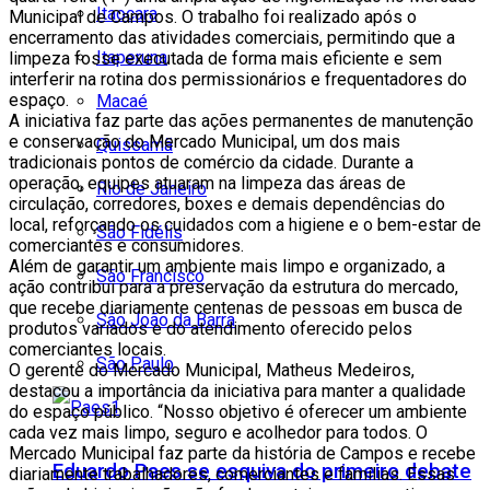
Itaocara
Municipal de Campos. O trabalho foi realizado após o
encerramento das atividades comerciais, permitindo que a
Itaperuna
limpeza fosse executada de forma mais eficiente e sem
interferir na rotina dos permissionários e frequentadores do
espaço.
Macaé
A iniciativa faz parte das ações permanentes de manutenção
e conservação do Mercado Municipal, um dos mais
Quissamã
tradicionais pontos de comércio da cidade. Durante a
operação, equipes atuaram na limpeza das áreas de
Rio de Janeiro
circulação, corredores, boxes e demais dependências do
local, reforçando os cuidados com a higiene e o bem-estar de
São Fidélis
comerciantes e consumidores.
Além de garantir um ambiente mais limpo e organizado, a
São Francisco
ação contribui para a preservação da estrutura do mercado,
que recebe diariamente centenas de pessoas em busca de
São João da Barra
produtos variados e do atendimento oferecido pelos
comerciantes locais.
São Paulo
O gerente do Mercado Municipal, Matheus Medeiros,
destacou a importância da iniciativa para manter a qualidade
do espaço público. “Nosso objetivo é oferecer um ambiente
cada vez mais limpo, seguro e acolhedor para todos. O
Mercado Municipal faz parte da história de Campos e recebe
Eduardo Paes se esquiva do primeiro debate
diariamente trabalhadores, comerciantes e famílias. Essas