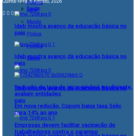
Quinta-feira, 6 Agosto, 2026
Política
Saúde
Geral
Mundo
Ideb mostra avanço da educação básica no
país
Polícia
Política
Ideb mostra avanço da educação básica no
Saúde
país
Redução da taxa de juros ainda é insuficiente,
Ideb mostra avanço da educação básica no
avaliam entidades
país
Em nova redução, Copom baixa taxa Selic
para 14% ao ano
Empresas devem facilitar vacinação de
trabalhadores contra o sarampo