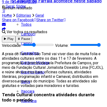
5ª edição do Farraiá acontece neste sábado
9 de Fevereiro, 2026
in
Geral
,
Slider
Nenhum resultado
0
Cidades
Home
Editorias
Geral
Share on Facebook
Share on Twitter
Todos
Ver todos os resultados
Cambuci
▶️ Play
⏸️ Pause
Campos
Velocidade:
Volume:
Carapebus
A praia do Farol de São Tomé vai viver dias de muita folia e
atividades culturais entre os dias
11 e 17 de fevereiro
. A
Cardoso Moreira
programação é promovida pela Prefeitura de Campos, por
meio da Fundação Cultural Jornalista Oswaldo Lima (FCJOL),
e reúne
shows musicais, oficinas culturais, atividades
Espírito Santo
literárias, programação infantil e Carnaval
, distribuídos em
diversos espaços do município. Todas as atividades são
Italva
gratuitas e voltadas para moradores e turistas.
Itaocara
Tenda Cultural concentra atividades durante
todo o período
Itaperuna