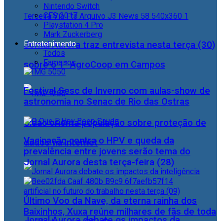
Nintendo Switch
CES 2017
Playstation 4 Pro
Mark Zuckerberg
Entretenimento
Jornal Aurora traz entrevista nesta terça (30)
Todos
Famosos
sobre o 1° AgroCoop em Campos
Festival Sesc de Inverno com aulas-show de
astronomia no Senac de Rio das Ostras
Cidac orienta população sobre proteção de
Vacinação contra o HPV e queda da
dados na internet
prevalência entre jovens serão tema do
Jornal Aurora desta terça-feira (28)
Último Voo da Nave, da eterna rainha dos
Baixinhos, Xuxa reúne milhares de fãs de toda
Jornal Aurora debate os impactos da