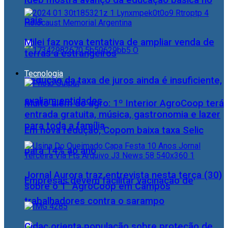
Ideb mostra avanço da educação básica no
país
Milei faz nova tentativa de ampliar venda de
terras a estrangeiros
Tecnologia
Redução da taxa de juros ainda é insuficiente,
avaliam entidades
Muito além do agro: 1º Interior AgroCoop terá
entrada gratuita, música, gastronomia e lazer
para toda a família
Em nova redução, Copom baixa taxa Selic
para 14% ao ano
Jornal Aurora traz entrevista nesta terça (30)
Empresas devem facilitar vacinação de
sobre o 1° AgroCoop em Campos
trabalhadores contra o sarampo
Cidac orienta população sobre proteção de