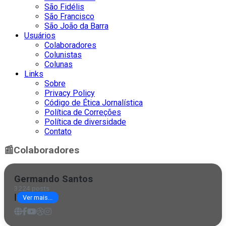
São Fidélis
São Francisco
São João da Barra
Usuários
Colaboradores
Colunistas
Colunas
Links
Sobre
Privacy Policy
Código de Ética Jornalística
Política de Correções
Política de diversidade
Contato
📰
Colaboradores
Germando Santos
3224 posts
|
Ver mais...