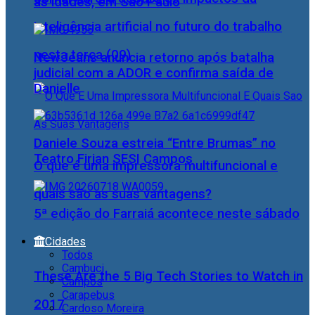
as idades, em São Paulo
inteligência artificial no futuro do trabalho
nesta terça (09)
NewJeans anuncia retorno após batalha
judicial com a ADOR e confirma saída de
Danielle
Daniele Souza estreia “Entre Brumas” no
Teatro Firjan SESI Campos
O que é uma impressora multifuncional e
quais são as suas vantagens?
5ª edição do Farraiá acontece neste sábado
Cidades
Todos
Cambuci
These Are the 5 Big Tech Stories to Watch in
Campos
Carapebus
2017
Cardoso Moreira