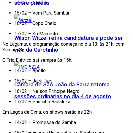
14/02 – Nágela
sobre prisões
15/02 – Vem Para Sambar
16/02 – Copo Cheio
17/02 – Só Marrento
Wilson Witzel retira candidatura e pode ser
No
Lagamar
, a programação começa no dia
13
, às 21h, com
vice de Garotinho
Samara Souza.
O
Trio Elétrico
sai sempre às 15h:
14/02 – Apollo
15/02 – Jack Fies
Câmara de São João da Barra retoma
16/02 – Nelson Príncipe Negro
sessões ordinárias no dia 4 de agosto
17/02 – Paulinho Badaloka
Em
Lagoa de Cima
, os shows serão às 22h:
14/02 – Promessa do Samba
15/02 – Energia Universitária e Samba.com