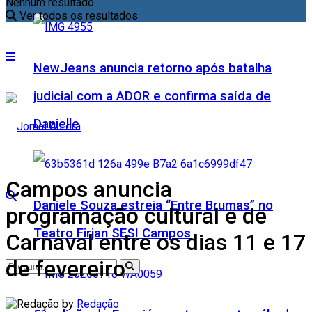
Nenhum resultado
Ver todos os resultados
NewJeans anuncia retorno após batalha
judicial com a ADOR e confirma saída de
Danielle
Campos anuncia
Daniele Souza estreia “Entre Brumas” no
programação cultural e de
Teatro Firjan SESI Campos
Carnaval entre os dias 11 e 17
de fevereiro
by
Redação