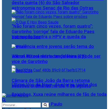
desta quinta (6) do São Salvador
astronomia no Senac de Rio das Ostras
“Não foram cinco vezes, foram quatro”:
Garotinho ‘corrige’ fala de Eduardo Paes
Vacinação contra o HPV e queda da
sobre prisões
prevalência entre jovens serão tema do
Wilson Witzel retira candidatura e pode ser
Jornal Aurora desta terça-feira (28)
vice de Garotinho
Câmara de São João da Barra retoma
Último Voo da Nave, da eterna rainha dos
sessões ordinárias no dia 4 de agosto
Baixinhos, Xuxa reúne milhares de fãs de toda
as idades, em São Paulo