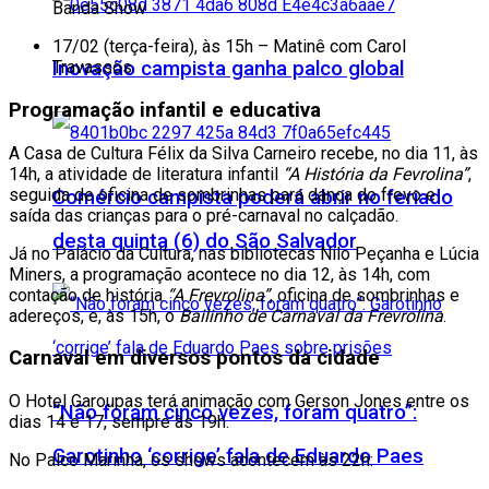
Banda Show
17/02 (terça-feira), às 15h
– Matinê com Carol
Travassos
Inovação campista ganha palco global
Programação infantil e educativa
A
Casa de Cultura Félix da Silva Carneiro
recebe, no dia
11
, às
14h, a atividade de literatura infantil
“A História da Fevrolina”
,
seguida de oficina de sombrinhas para dança do frevo e
Comércio campista poderá abrir no feriado
saída das crianças para o pré-carnaval no calçadão.
desta quinta (6) do São Salvador
Já no
Palácio da Cultura
, nas bibliotecas Nilo Peçanha e Lúcia
Miners, a programação acontece no dia
12
, às 14h, com
contação de história
“A Frevrolina”
, oficina de sombrinhas e
adereços, e, às 15h, o
Bailinho de Carnaval da Frevrolina
.
Carnaval em diversos pontos da cidade
O
Hotel Garoupas
terá animação com Gerson Jones entre os
“Não foram cinco vezes, foram quatro”:
dias
14 e 17
, sempre às 19h.
Garotinho ‘corrige’ fala de Eduardo Paes
No
Palco Marinha
, os shows acontecem às 22h: