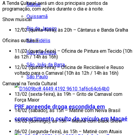
A Tenda Cultural será um dos principais pontos da
Macaé
programação, com ações durante o dia e à noite.
Quissamã
Show musical
Rio de Janeiro
12/02 (quinta-feira), às 20h
– Cântarus e Banda Gralha
Oficinas culturais
São Fidélis
11/02 (quarta-feira)
– Oficina de Pintura em Tecido (10h
São Francisco
às 12h / 14h às 16h)
São João da Barra
12/02 (quinta-feira)
– Oficina de Reciclável e Reuso
voltado para o Carnaval (10h às 12h / 14h às 16h)
São Paulo
Carnaval na Tenda Cultural
13/02 (sexta-feira), às 19h
– Grito de Carnaval com
Força Maior
PRF apreende droga escondida em
14/02 (sábado), às 15h
– Matinê com Neiva Brasil
compartimento oculto de veículo em Macaé
15/02 (domingo), às 15h
– Matinê com Black Show
16/02 (segunda-feira), às 15h
– Matinê com Atuais