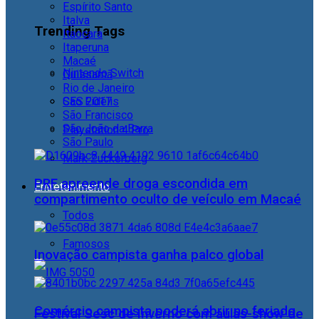
Espírito Santo
Italva
Trending Tags
Itaocara
Itaperuna
Macaé
Nintendo Switch
Quissamã
Rio de Janeiro
CES 2017
São Fidélis
São Francisco
São João da Barra
Playstation 4 Pro
São Paulo
Mark Zuckerberg
PRF apreende droga escondida em
Entretenimento
compartimento oculto de veículo em Macaé
Todos
Famosos
Inovação campista ganha palco global
Comércio campista poderá abrir no feriado
Festival Sesc de Inverno com aulas-show de