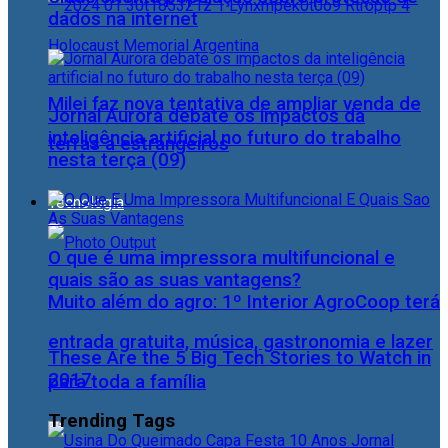
dados na internet
Milei faz nova tentativa de ampliar venda de
Jornal Aurora debate os impactos da
inteligência artificial no futuro do trabalho
terras a estrangeiros
nesta terça (09)
Tecnologia
O que é uma impressora multifuncional e
quais são as suas vantagens?
Muito além do agro: 1º Interior AgroCoop terá
entrada gratuita, música, gastronomia e lazer
These Are the 5 Big Tech Stories to Watch in
2017
para toda a família
Trending Tags