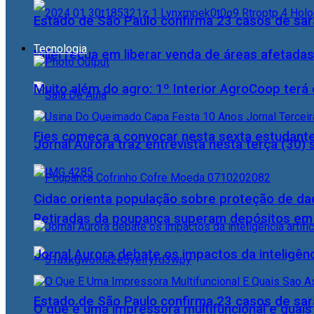
Estado de São Paulo confirma 23 casos de sa
Tecnologia
Milei recua em liberar venda de áreas afetadas
Muito além do agro: 1º Interior AgroCoop terá 
Fies começa a convocar nesta sexta estudante
Jornal Aurora traz entrevista nesta terça (3
Cidac orienta população sobre proteção de da
Retiradas da poupança superam depósitos em R
Jornal Aurora debate os impactos da inteligênci
Estado de São Paulo confirma 23 casos de sa
O que é uma impressora multifuncional e quai