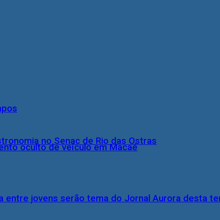
mpos
stronomia no Senac de Rio das Ostras
nto oculto de veículo em Macaé
 entre jovens serão tema do Jornal Aurora desta ter