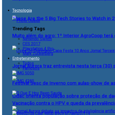
Tecnologia
These Are the 5 Big Tech Stories to Watch in 
Trending Tags
Muito além do agro: 1º Interior AgroCoop terá 
Nintendo Switch
CES 2017
Playstation 4 Pro
Mark Zuckerberg
Entretenimento
Todos
Jornal Aurora traz entrevista nesta terça (3
Famosos
Festival Sesc de Inverno com aulas-show de a
Cidac orienta população sobre proteção de da
Vacinação contra o HPV e queda da prevalência