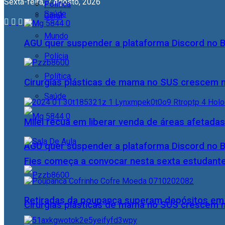
Sexta-feira, 7 Agosto, 2026
Política
Saúde
Geral
Mundo
AGU quer suspender a plataforma Discord no B
Polícia
Política
Cirurgias plásticas de mama no SUS crescem
Saúde
Milei recua em liberar venda de áreas afetadas
AGU quer suspender a plataforma Discord no B
Fies começa a convocar nesta sexta estudante
Retiradas da poupança superam depósitos em R
Cirurgias plásticas de mama no SUS crescem