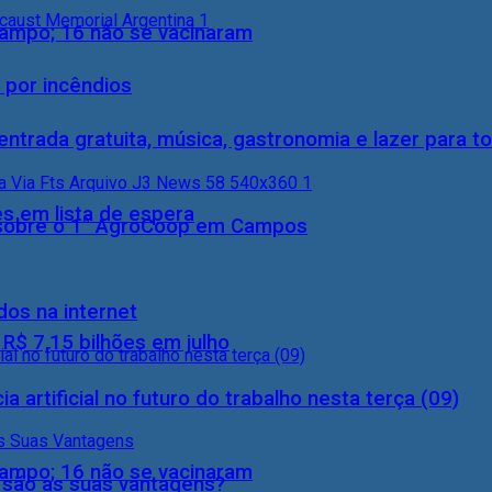
rampo; 16 não se vacinaram
 por incêndios
entrada gratuita, música, gastronomia e lazer para to
s em lista de espera
0) sobre o 1° AgroCoop em Campos
dos na internet
$ 7,15 bilhões em julho
a artificial no futuro do trabalho nesta terça (09)
rampo; 16 não se vacinaram
s são as suas vantagens?