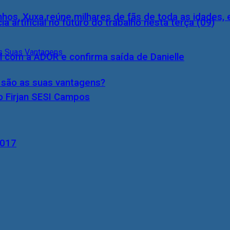
inhos, Xuxa reúne milhares de fãs de toda as idades,
a artificial no futuro do trabalho nesta terça (09)
l com a ADOR e confirma saída de Danielle
s são as suas vantagens?
o Firjan SESI Campos
2017