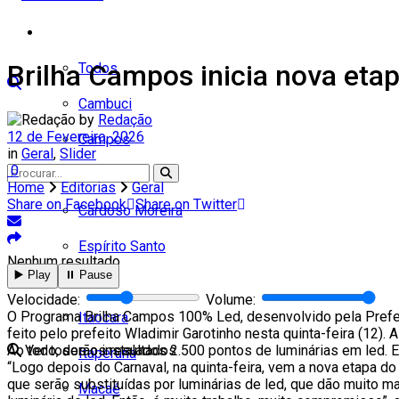
Cidades
Brilha Campos inicia nova eta
Todos
Cambuci
by
Redação
12 de Fevereiro, 2026
Campos
in
Geral
,
Slider
0
Carapebus
Home
Editorias
Geral
Share on Facebook
Share on Twitter
Cardoso Moreira
Espírito Santo
Nenhum resultado
▶️ Play
⏸️ Pause
Italva
Velocidade:
Volume:
O Programa Brilha Campos 100% Led, desenvolvido pela Prefeit
Itaocara
feito pelo prefeito Wladimir Garotinho nesta quinta-feira (12)
Ao todo, serão instalados 2.500 pontos de luminárias em led. E
Ver todos os resultados
Itaperuna
“Logo depois do Carnaval, na quinta-feira, vem a nova etapa 
que serão substituídas por luminárias de led, que dão muito m
Macaé