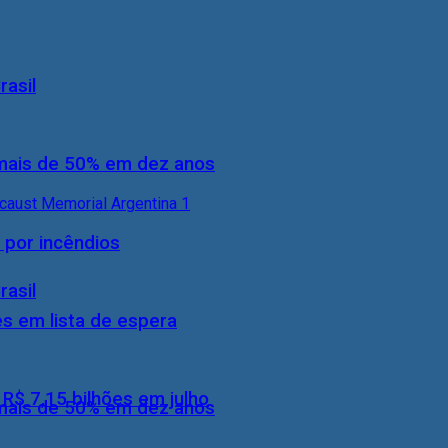
rasil
 mais de 50% em dez anos
 por incêndios
rasil
s em lista de espera
$ 7,15 bilhões em julho
 mais de 50% em dez anos