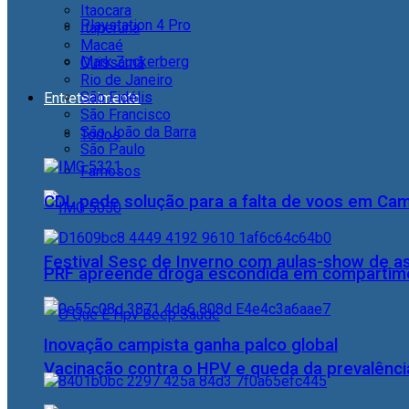
Itaocara
Playstation 4 Pro
Itaperuna
Macaé
Mark Zuckerberg
Quissamã
Rio de Janeiro
São Fidélis
Entretenimento
São Francisco
São João da Barra
Todos
São Paulo
Famosos
CDL pede solução para a falta de voos em Ca
Festival Sesc de Inverno com aulas-show de a
PRF apreende droga escondida em compartime
Inovação campista ganha palco global
Vacinação contra o HPV e queda da prevalência