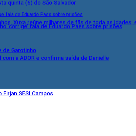
ta quinta (6) do São Salvador
inhos, Xuxa reúne milhares de fãs de toda as idades,
ho ‘corrige’ fala de Eduardo Paes sobre prisões
e de Garotinho
l com a ADOR e confirma saída de Danielle
o Firjan SESI Campos