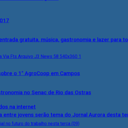
2017
entrada gratuita, música, gastronomia e lazer para to
0) sobre o 1° AgroCoop em Campos
stronomia no Senac de Rio das Ostras
dos na internet
 entre jovens serão tema do Jornal Aurora desta ter