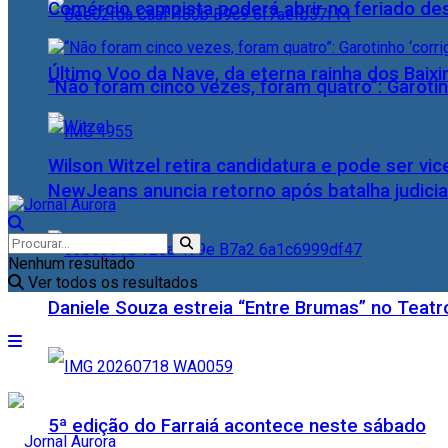
Comércio campista poderá abrir no feriado des
Último Voo da Nave, da eterna rainha dos Baix
“Não foram cinco vezes, foram quatro”: Garotin
Wilson Witzel retira candidatura e pode ser vic
NewJeans anuncia retorno após batalha judicia
Nenhum resultado
Ver todos os resultados
Daniele Souza estreia “Entre Brumas” no Teatr
5ª edição do Farraiá acontece neste sábado