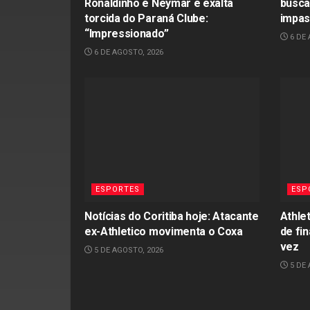
Ronaldinho e Neymar e exalta
busca
torcida do Paraná Clube:
impas
“Impressionado”
6 DE 
6 DE AGOSTO, 2026
ESPORTES
ESP
Notícias do Coritiba hoje: Atacante
Athle
ex-Athletico movimenta o Coxa
de fin
vez
5 DE AGOSTO, 2026
5 DE 