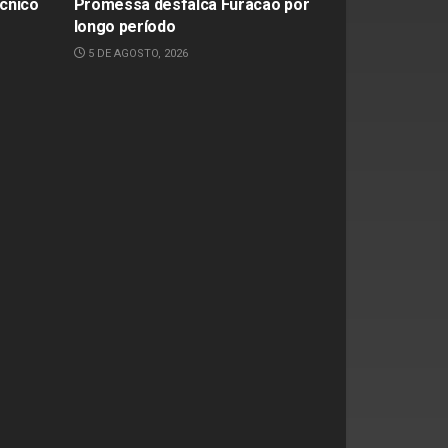
écnico
Promessa desfalca Furacão por
longo período
5 DE AGOSTO, 2026