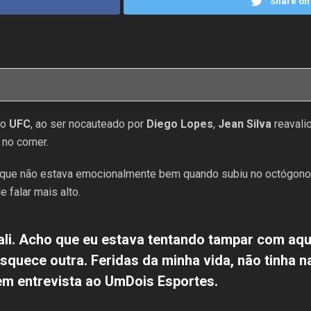
Share on 
no
UFC
, ao ser nocauteado por
Diego Lopes
,
Jean Silva
reavalio
 no corner.
ue não estava emocionalmente bem quando subiu no octógono, o
e falar mais alto.
 ali. Acho que eu estava tentando tampar com aqu
squece outra. Feridas da minha vida, não tinha n
em entrevista ao UmDois Esportes.