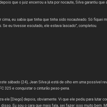
epois que o juiz encerrou a luta por nocaute, Silva garantiu que 
 cima, eu sabia que tinha que tinha sido nocauteado. Só fiquei 
s. Se eu tivesse escutado, ele estava lascado”, completou.
ste sábado (24), Jean Silva já está de olho em uma possível r
UFC 325 e conquistar o cinturão peso-pena.
ntra ele [Diego] depois, obviamente. Vi que ele pediu para luta
disso. Eu sou o cara que mais fala, sei fazer isso muito bem. Mel