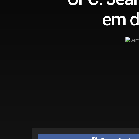
em d
Home
Editorias
Esportes