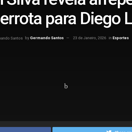
errota para Diego 
by
Germando Santos
23 de Janeiro, 2026
in
Esportes