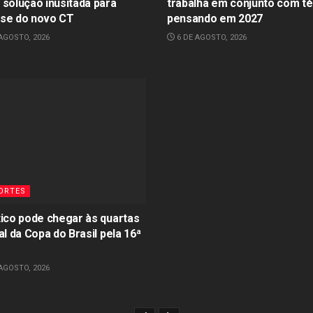
 solução inusitada para
trabalha em conjunto com t
se do novo CT
pensando em 2027
AGOSTO, 2026
6 DE AGOSTO, 2026
ORTES
tico pode chegar às quartas
al da Copa do Brasil pela 16ª
AGOSTO, 2026