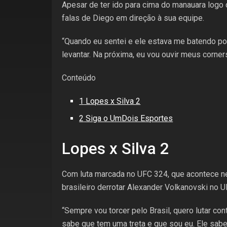
Apesar de ter ido para cima do manauara logo d
falas de Diego em direção à sua equipe.
“Quando eu sentei e ele estava me batendo por
levantar. Na próxima, eu vou ouvir meus corner
Conteúdo
1
Lopes x Silva 2
2
Siga o UmDois Esportes
Lopes x Silva 2
Com luta marcada no UFC 324, que acontece ne
brasileiro derrotar Alexander Volkanovski no 
“Sempre vou torcer pelo Brasil, quero lutar co
sabe que tem uma treta e que sou eu. Ele sabe 