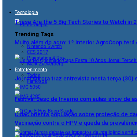
Tecnologia
These Are the 5 Big Tech Stories to Watch in 
Trending Tags
Muito além do agro: 1º Interior AgroCoop terá 
Nintendo Switch
CES 2017
Playstation 4 Pro
Mark Zuckerberg
Entretenimento
Todos
Jornal Aurora traz entrevista nesta terça (3
Famosos
Festival Sesc de Inverno com aulas-show de a
Cidac orienta população sobre proteção de da
Vacinação contra o HPV e queda da prevalência