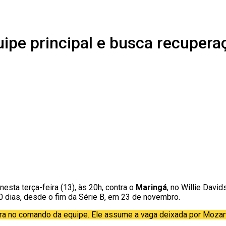
quipe principal e busca recuper
nesta terça-feira (13), às 20h, contra o
Maringá
, no Willie Davi
0 dias, desde o fim da Série B, em 23 de novembro.
ra no comando da equipe. Ele assume a vaga deixada por Mozart