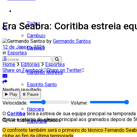
Cidades
Era Seabra: Coritiba estreia e
Todos
Cambuci
by
Germando Santos
12 de Janeiro, 2026
Campos
in
Esportes
0
Carapebus
Home
Editorias
Esportes
Share on Facebook
Share on Twitter
Cardoso Moreira
Espírito Santo
Nenhum resultado
▶️ Play
⏸️ Pause
Italva
Velocidade:
Volume:
Itaocara
O
Coritiba
terá a estreia de sua equipe principal na temporada 
marca o retorno do elenco principal aos gramados depois de 5
Ver todos os resultados
Itaperuna
O confronto também será o primeiro do técnico Fernando Seab
Macaé
clube ao fim da última temporada.