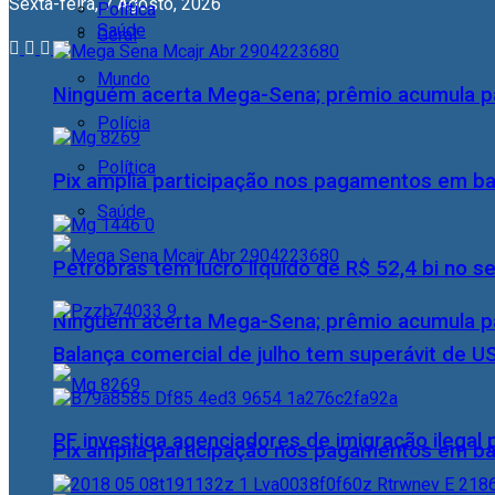
Sexta-feira, 7 Agosto, 2026
Política
Saúde
Geral
Mundo
Ninguém acerta Mega-Sena; prêmio acumula p
Polícia
Política
Pix amplia participação nos pagamentos em ba
Saúde
Petrobras tem lucro líquido de R$ 52,4 bi no s
Ninguém acerta Mega-Sena; prêmio acumula p
Balança comercial de julho tem superávit de U
PF investiga agenciadores de imigração ilegal
Pix amplia participação nos pagamentos em ba