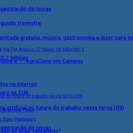
geirização de terras
egundo trimestre
entrada gratuita, música, gastronomia e lazer para to
S$ 7 bilhões
0) sobre o 1° AgroCoop em Campos
dos na internet
 para os EUA
a artificial no futuro do trabalho nesta terça (09)
geirização de terras
s são as suas vantagens?