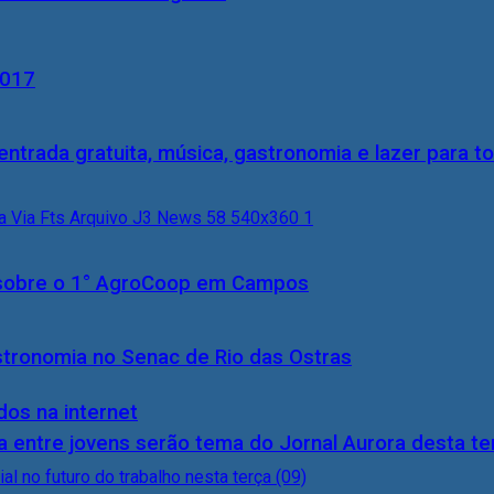
2017
entrada gratuita, música, gastronomia e lazer para to
0) sobre o 1° AgroCoop em Campos
stronomia no Senac de Rio das Ostras
dos na internet
 entre jovens serão tema do Jornal Aurora desta ter