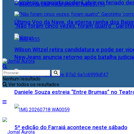
Comércio campista poderá abrir no feriado des
Último Voo da Nave, da eterna rainha dos Baix
“Não foram cinco vezes, foram quatro”: Garotin
Wilson Witzel retira candidatura e pode ser vic
NewJeans anuncia retorno após batalha judicia
Nenhum resultado
Ver todos os resultados
Daniele Souza estreia “Entre Brumas” no Teatr
5ª edição do Farraiá acontece neste sábado