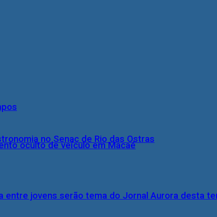
mpos
stronomia no Senac de Rio das Ostras
nto oculto de veículo em Macaé
 entre jovens serão tema do Jornal Aurora desta ter