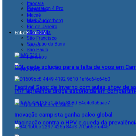
Itaocara
Playstation 4 Pro
Itaperuna
Macaé
Mark Zuckerberg
Quissamã
Rio de Janeiro
São Fidélis
Entretenimento
São Francisco
São João da Barra
Todos
São Paulo
Famosos
CDL pede solução para a falta de voos em Ca
Festival Sesc de Inverno com aulas-show de a
PRF apreende droga escondida em compartime
Inovação campista ganha palco global
Vacinação contra o HPV e queda da prevalência