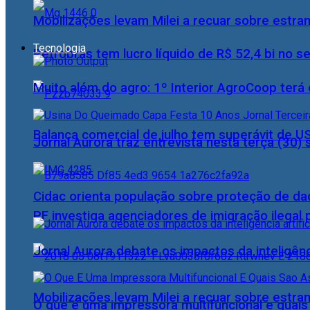
Mobilizações levam Milei a recuar sobre estran
Tecnologia
Petrobras tem lucro líquido de R$ 52,4 bi no s
Muito além do agro: 1º Interior AgroCoop terá 
Balança comercial de julho tem superávit de U
Jornal Aurora traz entrevista nesta terça (3
Cidac orienta população sobre proteção de da
PF investiga agenciadores de imigração ilegal
Jornal Aurora debate os impactos da inteligênci
Mobilizações levam Milei a recuar sobre estran
O que é uma impressora multifuncional e quai