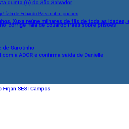
ta quinta (6) do São Salvador
inhos, Xuxa reúne milhares de fãs de toda as idades,
ho ‘corrige’ fala de Eduardo Paes sobre prisões
e de Garotinho
l com a ADOR e confirma saída de Danielle
o Firjan SESI Campos