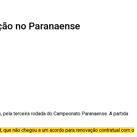
ação no Paranaense
ds, pela terceira rodada do Campeonato Paranaense. A partida
, que não chegou a um acordo para renovação contratual com o