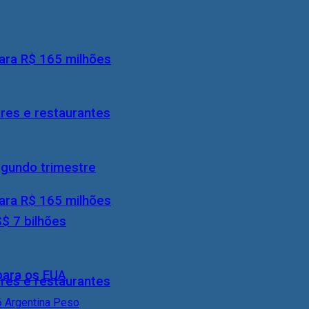
ara R$ 165 milhões
res e restaurantes
egundo trimestre
ara R$ 165 milhões
S$ 7 bilhões
 para os EUA
res e restaurantes