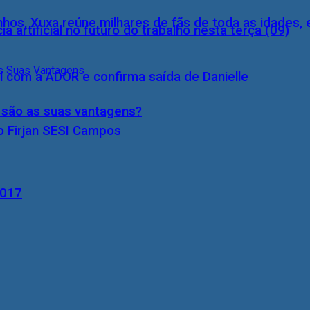
inhos, Xuxa reúne milhares de fãs de toda as idades,
a artificial no futuro do trabalho nesta terça (09)
l com a ADOR e confirma saída de Danielle
s são as suas vantagens?
o Firjan SESI Campos
2017