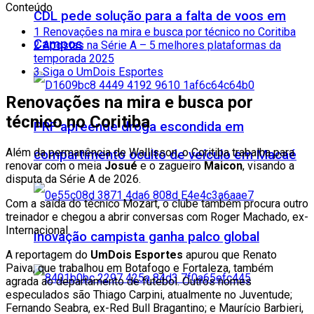
Conteúdo
CDL pede solução para a falta de voos em
1
Renovações na mira e busca por técnico no Coritiba
Campos
2
Apostas na Série A – 5 melhores plataformas da
temporada 2025
3
Siga o UmDois Esportes
Renovações na mira e busca por
técnico no Coritiba
PRF apreende droga escondida em
Além da permanência de Wallisson, o Coritiba trabalha para
compartimento oculto de veículo em Macaé
renovar com o meia
Josué
e o zagueiro
Maicon
, visando a
disputa da Série A de 2026.
Com a saída do técnico Mozart, o clube também procura outro
treinador e chegou a abrir conversas com Roger Machado, ex-
Internacional.
Inovação campista ganha palco global
A reportagem do
UmDois Esportes
apurou que Renato
Paiva, que trabalhou em Botafogo e Fortaleza, também
agrada ao departamento de futebol. Outros nomes
especulados são Thiago Carpini, atualmente no Juventude;
Fernando Seabra, ex-Red Bull Bragantino; e Maurício Barbieri,