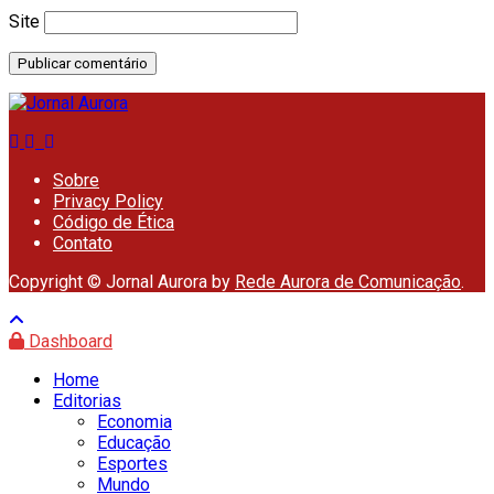
Site
Sobre
Privacy Policy
Código de Ética
Contato
Copyright © Jornal Aurora by
Rede Aurora de Comunicação
.
Dashboard
Home
Editorias
Economia
Educação
Esportes
Mundo