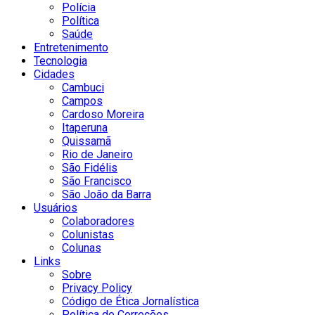
Polícia
Política
Saúde
Entretenimento
Tecnologia
Cidades
Cambuci
Campos
Cardoso Moreira
Itaperuna
Quissamã
Rio de Janeiro
São Fidélis
São Francisco
São João da Barra
Usuários
Colaboradores
Colunistas
Colunas
Links
Sobre
Privacy Policy
Código de Ética Jornalística
Política de Correções