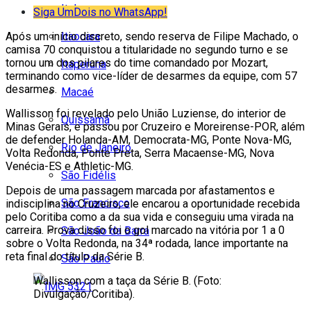
Italva
Siga UmDois no WhatsApp!
Itaocara
Após um início discreto, sendo reserva de Filipe Machado, o
camisa 70 conquistou a titularidade no segundo turno e se
tornou um dos pilares do time comandado por Mozart,
Itaperuna
terminando como vice-líder de desarmes da equipe, com 57
desarmes.
Macaé
Wallisson foi revelado pelo União Luziense, do interior de
Quissamã
Minas Gerais, e passou por Cruzeiro e Moreirense-POR, além
de defender Holanda-AM, Democrata-MG, Ponte Nova-MG,
Rio de Janeiro
Volta Redonda, Ponte Preta, Serra Macaense-MG, Nova
Venécia-ES e Athletic-MG.
São Fidélis
Depois de uma passagem marcada por afastamentos e
São Francisco
indisciplina no Cruzeiro, ele encarou a oportunidade recebida
pelo Coritiba como a da sua vida e conseguiu uma virada na
carreira. Prova disso foi o gol marcado na vitória por 1 a 0
São João da Barra
sobre o Volta Redonda, na 34ª rodada, lance importante na
reta final do título da Série B.
São Paulo
Wallisson com a taça da Série B. (Foto:
Divulgação/Coritiba).