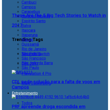
Cambuci
Campos
Carapebus
These Are the 5 Big Tech Stories to Watch in
Cardoso Moreira
Espírito Santo
2017
Italva
Itaocara
Itaperuna
Trending Tags
Macaé
Quissamã
Rio de Janeiro
São Fidélis
Nintendo Switch
São Francisco
São João da Barra
CES 2017
São Paulo
Playstation 4 Pro
CDL pede solução para a falta de voos em
Mark Zuckerberg
Campos
Entretenimento
Todos
PRF apreende droga escondida em