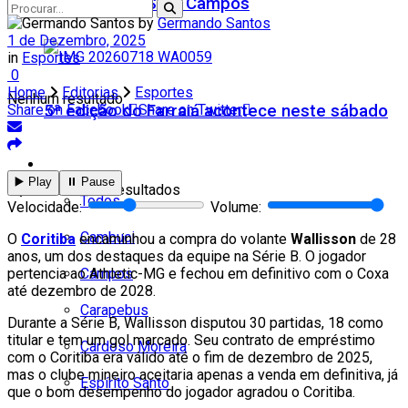
Teatro Firjan SESI Campos
by
Germando Santos
1 de Dezembro, 2025
in
Esportes
0
Home
Editorias
Esportes
Nenhum resultado
5ª edição do Farraiá acontece neste sábado
Share on Facebook
Share on Twitter
Cidades
▶️ Play
⏸️ Pause
Ver todos os resultados
Todos
Velocidade:
Volume:
Cambuci
O
Coritiba
encaminhou a compra do volante
Wallisson
de 28
anos, um dos destaques da equipe na Série B. O jogador
Campos
pertencia ao Athletic-MG e fechou em definitivo com o Coxa
até dezembro de 2028.
Carapebus
Durante a Série B, Wallisson disputou 30 partidas, 18 como
titular e tem um gol marcado. Seu contrato de empréstimo
Cardoso Moreira
com o Coritiba era válido até o fim de dezembro de 2025,
mas o clube mineiro aceitaria apenas a venda em definitiva, já
Espírito Santo
que o bom desempenho do jogador agradou o Coritiba.