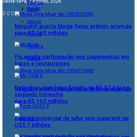
Sexta-feira, 7 Agosto, 2026
Política
Saúde
Geral
Mundo
Ninguém acerta Mega-Sena; prêmio acumula
para R$ 165 milhões
Polícia
Política
Pix amplia participação nos pagamentos em
Saúde
bares e restaurantes
Petrobras tem lucro líquido de R$ 52,4 bi no
Ninguém acerta Mega-Sena; prêmio acumula
segundo trimestre
para R$ 165 milhões
Balança comercial de julho tem superávit de
US$ 7 bilhões