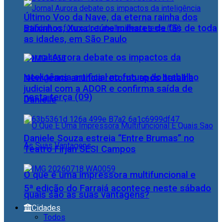
Último Voo da Nave, da eterna rainha dos
Baixinhos, Xuxa reúne milhares de fãs de toda
as idades, em São Paulo
Jornal Aurora debate os impactos da
inteligência artificial no futuro do trabalho
NewJeans anuncia retorno após batalha
judicial com a ADOR e confirma saída de
nesta terça (09)
Danielle
Daniele Souza estreia “Entre Brumas” no
Teatro Firjan SESI Campos
O que é uma impressora multifuncional e
5ª edição do Farraiá acontece neste sábado
quais são as suas vantagens?
Cidades
Todos