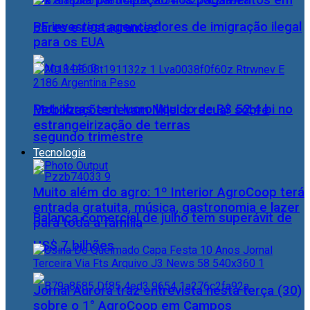
Pix amplia participação nos pagamentos em
PF investiga agenciadores de imigração ilegal
bares e restaurantes
para os EUA
Petrobras tem lucro líquido de R$ 52,4 bi no
Mobilizações levam Milei a recuar sobre
estrangeirização de terras
segundo trimestre
Tecnologia
Muito além do agro: 1º Interior AgroCoop terá
entrada gratuita, música, gastronomia e lazer
Balança comercial de julho tem superávit de
para toda a família
US$ 7 bilhões
Jornal Aurora traz entrevista nesta terça (30)
sobre o 1° AgroCoop em Campos