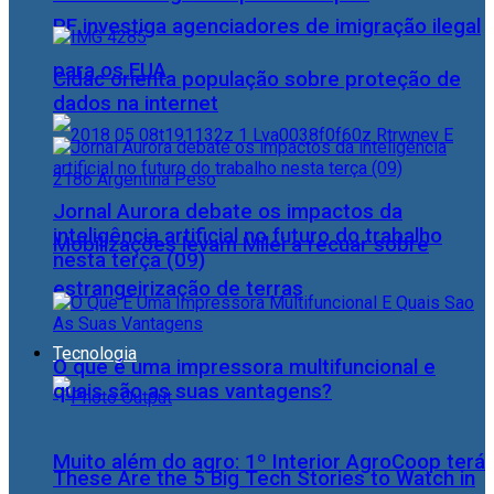
PF investiga agenciadores de imigração ilegal
para os EUA
Cidac orienta população sobre proteção de
dados na internet
Jornal Aurora debate os impactos da
inteligência artificial no futuro do trabalho
Mobilizações levam Milei a recuar sobre
nesta terça (09)
estrangeirização de terras
Tecnologia
O que é uma impressora multifuncional e
quais são as suas vantagens?
Muito além do agro: 1º Interior AgroCoop terá
These Are the 5 Big Tech Stories to Watch in