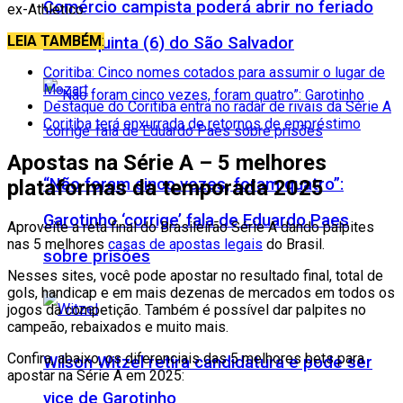
Comércio campista poderá abrir no feriado
ex-Athletico.
LEIA TAMBÉM
:
desta quinta (6) do São Salvador
Coritiba: Cinco nomes cotados para assumir o lugar de
Mozart
Destaque do Coritiba entra no radar de rivais da Série A
Coritiba terá enxurrada de retornos de empréstimo
Apostas na Série A – 5 melhores
“Não foram cinco vezes, foram quatro”:
plataformas da temporada 2025
Garotinho ‘corrige’ fala de Eduardo Paes
Aproveite a reta final do Brasileirão Série A dando palpites
nas 5 melhores
casas de apostas legais
do Brasil.
sobre prisões
Nesses sites, você pode apostar no resultado final, total de
gols, handicap e em mais dezenas de mercados em todos os
jogos da competição. Também é possível dar palpites no
campeão, rebaixados e muito mais.
Confira, abaixo, os diferenciais das 5 melhores bets para
Wilson Witzel retira candidatura e pode ser
apostar na Série A em 2025:
vice de Garotinho