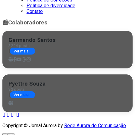
Política de diversidade
Contato
📰
Colaboradores
Germando Santos
3224 posts
|
Ver mais...
Pyettro Souza
32 posts
|
Ver mais...
Copyright © Jornal Aurora by
Rede Aurora de Comunicação
.