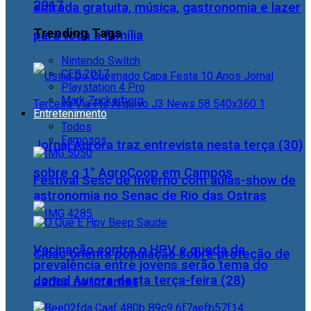
2017
entrada gratuita, música, gastronomia e lazer
Trending Tags
para toda a família
Nintendo Switch
CES 2017
Playstation 4 Pro
Mark Zuckerberg
Entretenimento
Todos
Famosos
Jornal Aurora traz entrevista nesta terça (30)
sobre o 1° AgroCoop em Campos
Festival Sesc de Inverno com aulas-show de
astronomia no Senac de Rio das Ostras
Vacinação contra o HPV e queda da
Cidac orienta população sobre proteção de
prevalência entre jovens serão tema do
Jornal Aurora desta terça-feira (28)
dados na internet