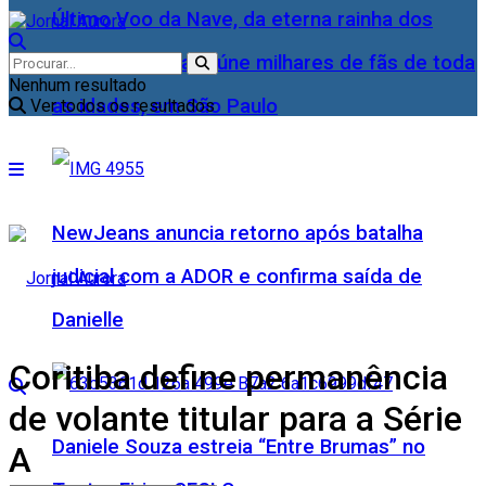
Último Voo da Nave, da eterna rainha dos
Baixinhos, Xuxa reúne milhares de fãs de toda
Nenhum resultado
as idades, em São Paulo
Ver todos os resultados
NewJeans anuncia retorno após batalha
judicial com a ADOR e confirma saída de
Danielle
Coritiba define permanência
de volante titular para a Série
Daniele Souza estreia “Entre Brumas” no
A