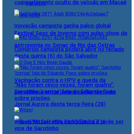
compartimento oculto de veículo em Macaé
Famosos
Inovação campista ganha palco global
Festival Sesc de Inverno com aulas-show de
astronomia no Senac de Rio das Ostras
Comércio campista poderá abrir no feriado
desta quinta (6) do São Salvador
Vacinação contra o HPV e queda da
“Não foram cinco vezes, foram quatro”:
Garotinho ‘corrige’ fala de Eduardo Paes
prevalência entre jovens serão tema do
sobre prisões
Jornal Aurora desta terça-feira (28)
Wilson Witzel retira candidatura e pode ser
vice de Garotinho