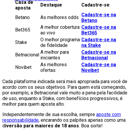
Casa de
Destaque
Cadastre-se
aposta
Cadastre-se na
Betano
As melhores odds
Betano
A melhor cobertura
Cadastre-se na
Bet365
ao vivo
Bet365
O melhor programa
Cadastre-se na
Stake
de fidelidade
na Stake
A melhor para
Cadastre-se na
Betnacional
iniciantes
Betnacional
As melhores
Cadastre-se na
Novibet
ofertas
Novibet
Cada plataforma indicada será mais apropriada para você de
acordo com os seus objetivos. Para quem está começando,
por exemplo, a Betnacional vale muito a pena pela facilidade
de uso, enquanto a Stake, com benefícios progressivos, é
melhor para quem aposta alto.
Independentemente de sua escolha, sempre
aposte com
responsabilidade
, encarando os palpites apenas como uma
d
iversão para maiores de 18 anos
. Boa sorte!