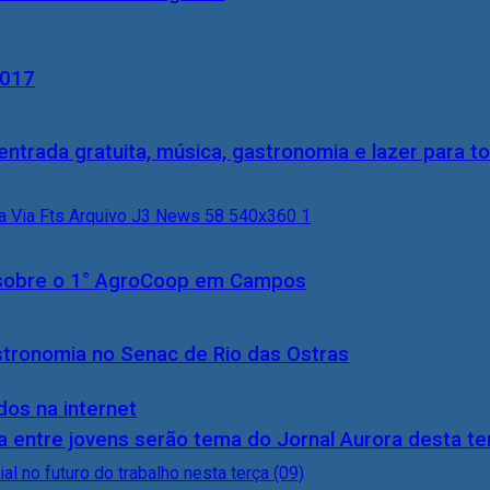
2017
entrada gratuita, música, gastronomia e lazer para to
0) sobre o 1° AgroCoop em Campos
stronomia no Senac de Rio das Ostras
dos na internet
 entre jovens serão tema do Jornal Aurora desta ter