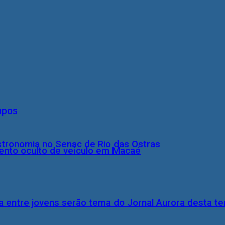
mpos
stronomia no Senac de Rio das Ostras
nto oculto de veículo em Macaé
 entre jovens serão tema do Jornal Aurora desta ter