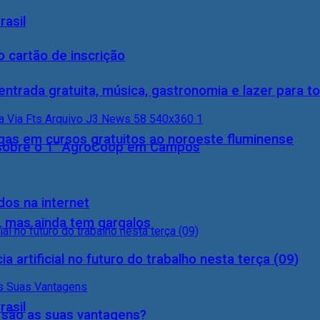
rasil
 cartão de inscrição
entrada gratuita, música, gastronomia e lazer para to
gas em cursos gratuitos ao noroeste fluminense
0) sobre o 1° AgroCoop em Campos
dos na internet
, mas ainda tem gargalos
a artificial no futuro do trabalho nesta terça (09)
rasil
s são as suas vantagens?