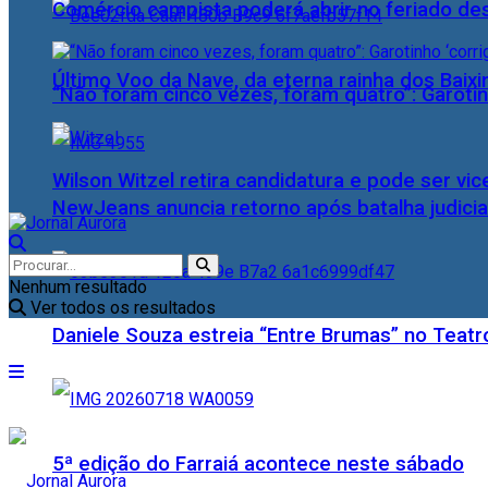
Comércio campista poderá abrir no feriado des
Último Voo da Nave, da eterna rainha dos Baix
“Não foram cinco vezes, foram quatro”: Garotin
Wilson Witzel retira candidatura e pode ser vic
NewJeans anuncia retorno após batalha judicia
Nenhum resultado
Ver todos os resultados
Daniele Souza estreia “Entre Brumas” no Teatr
5ª edição do Farraiá acontece neste sábado