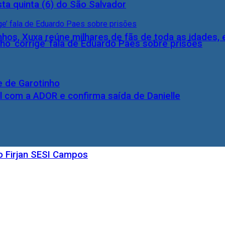
ta quinta (6) do São Salvador
inhos, Xuxa reúne milhares de fãs de toda as idades,
ho ‘corrige’ fala de Eduardo Paes sobre prisões
e de Garotinho
l com a ADOR e confirma saída de Danielle
o Firjan SESI Campos