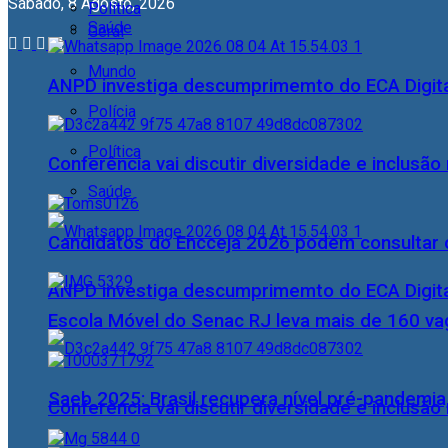
Sábado, 8 Agosto, 2026
Política
Saúde
Geral
Mundo
ANPD investiga descumprimemto do ECA Digital
Polícia
Política
Conferência vai discutir diversidade e inclusão 
Saúde
Candidatos do Encceja 2026 podem consultar o
ANPD investiga descumprimemto do ECA Digital
Escola Móvel do Senac RJ leva mais de 160 va
Saeb 2025: Brasil recupera nível pré-pandemia
Conferência vai discutir diversidade e inclusão 