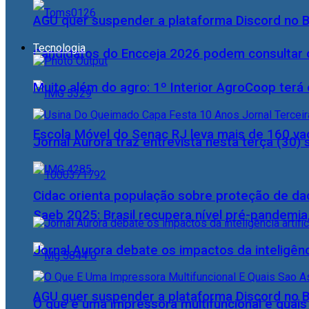
AGU quer suspender a plataforma Discord no B
Tecnologia
Candidatos do Encceja 2026 podem consultar o
Muito além do agro: 1º Interior AgroCoop terá 
Escola Móvel do Senac RJ leva mais de 160 va
Jornal Aurora traz entrevista nesta terça (3
Cidac orienta população sobre proteção de da
Saeb 2025: Brasil recupera nível pré-pandemia
Jornal Aurora debate os impactos da inteligênci
AGU quer suspender a plataforma Discord no B
O que é uma impressora multifuncional e quai