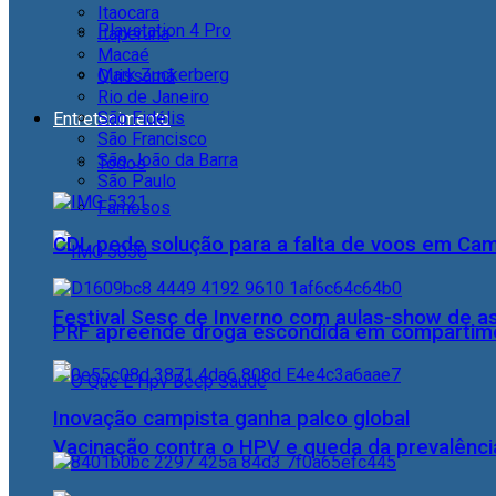
Itaocara
Playstation 4 Pro
Itaperuna
Macaé
Mark Zuckerberg
Quissamã
Rio de Janeiro
São Fidélis
Entretenimento
São Francisco
São João da Barra
Todos
São Paulo
Famosos
CDL pede solução para a falta de voos em Ca
Festival Sesc de Inverno com aulas-show de a
PRF apreende droga escondida em compartime
Inovação campista ganha palco global
Vacinação contra o HPV e queda da prevalência