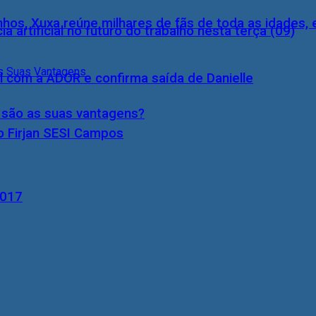
inhos, Xuxa reúne milhares de fãs de toda as idades,
a artificial no futuro do trabalho nesta terça (09)
l com a ADOR e confirma saída de Danielle
s são as suas vantagens?
o Firjan SESI Campos
2017