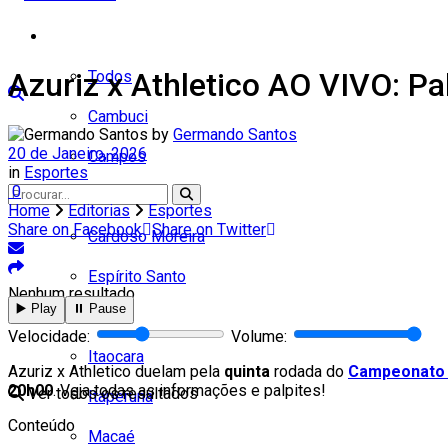
Cidades
Azuriz x Athletico AO VIVO: P
Todos
Cambuci
by
Germando Santos
20 de Janeiro, 2026
Campos
in
Esportes
0
Carapebus
Home
Editorias
Esportes
Share on Facebook
Share on Twitter
Cardoso Moreira
Espírito Santo
Nenhum resultado
▶️ Play
⏸️ Pause
Italva
Velocidade:
Volume:
Itaocara
Azuriz x Athletico duelam pela
quinta
rodada do
Campeonato
20h00
. Veja todas as informações e palpites!
Ver todos os resultados
Itaperuna
Conteúdo
Macaé