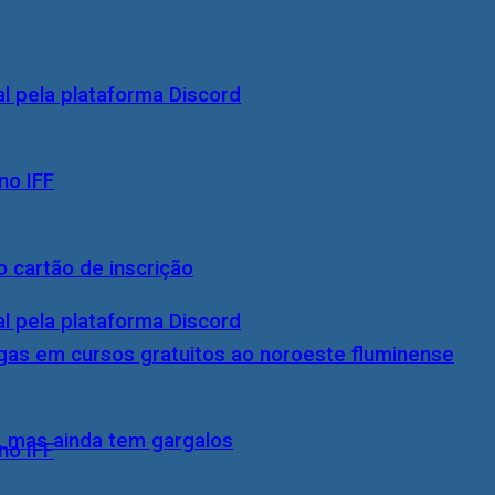
 pela plataforma Discord
no IFF
 cartão de inscrição
 pela plataforma Discord
gas em cursos gratuitos ao noroeste fluminense
, mas ainda tem gargalos
no IFF