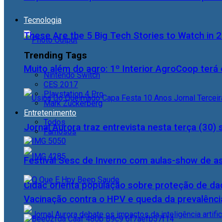
Tecnologia
These Are the 5 Big Tech Stories to Watch in 
Trending Tags
Muito além do agro: 1º Interior AgroCoop terá 
Nintendo Switch
CES 2017
Playstation 4 Pro
Mark Zuckerberg
Entretenimento
Todos
Jornal Aurora traz entrevista nesta terça (3
Famosos
Festival Sesc de Inverno com aulas-show de a
Cidac orienta população sobre proteção de da
Vacinação contra o HPV e queda da prevalência