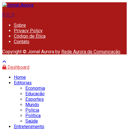
Sobre
Privacy Policy
Código de Ética
Contato
Copyright © Jornal Aurora by
Rede Aurora de Comunicação
.
Dashboard
Home
Editorias
Economia
Educação
Esportes
Mundo
Polícia
Política
Saúde
Entretenimento