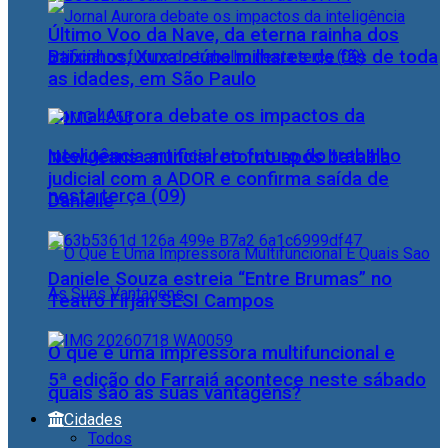
Último Voo da Nave, da eterna rainha dos
Baixinhos, Xuxa reúne milhares de fãs de toda
as idades, em São Paulo
Jornal Aurora debate os impactos da
inteligência artificial no futuro do trabalho
NewJeans anuncia retorno após batalha
judicial com a ADOR e confirma saída de
nesta terça (09)
Danielle
Daniele Souza estreia “Entre Brumas” no
Teatro Firjan SESI Campos
O que é uma impressora multifuncional e
5ª edição do Farraiá acontece neste sábado
quais são as suas vantagens?
Cidades
Todos