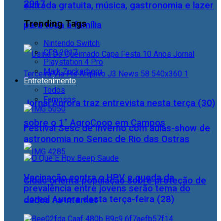
2017
entrada gratuita, música, gastronomia e lazer
Trending Tags
para toda a família
Nintendo Switch
CES 2017
Playstation 4 Pro
Mark Zuckerberg
Entretenimento
Todos
Famosos
Jornal Aurora traz entrevista nesta terça (30)
sobre o 1° AgroCoop em Campos
Festival Sesc de Inverno com aulas-show de
astronomia no Senac de Rio das Ostras
Vacinação contra o HPV e queda da
Cidac orienta população sobre proteção de
prevalência entre jovens serão tema do
Jornal Aurora desta terça-feira (28)
dados na internet