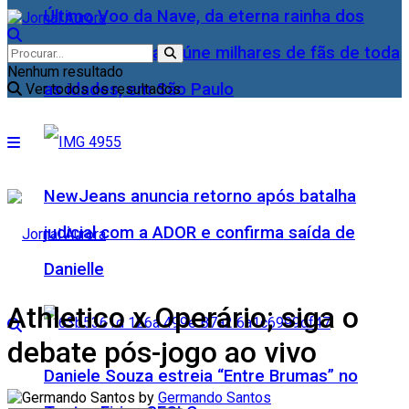
Último Voo da Nave, da eterna rainha dos
Baixinhos, Xuxa reúne milhares de fãs de toda
Nenhum resultado
as idades, em São Paulo
Ver todos os resultados
NewJeans anuncia retorno após batalha
judicial com a ADOR e confirma saída de
Danielle
Athletico x Operário; siga o
debate pós-jogo ao vivo
Daniele Souza estreia “Entre Brumas” no
by
Germando Santos