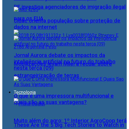
PF investiga agenciadores de imigração ilegal
para os EUA
Cidac orienta população sobre proteção de
dados na internet
Jornal Aurora debate os impactos da
inteligência artificial no futuro do trabalho
Mobilizações levam Milei a recuar sobre
nesta terça (09)
estrangeirização de terras
Tecnologia
O que é uma impressora multifuncional e
quais são as suas vantagens?
Muito além do agro: 1º Interior AgroCoop terá
These Are the 5 Big Tech Stories to Watch in