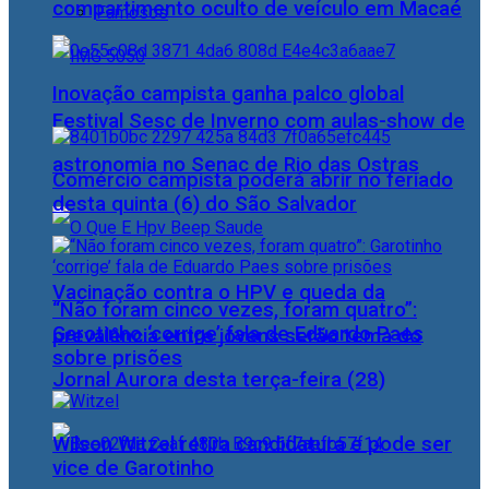
compartimento oculto de veículo em Macaé
Famosos
Inovação campista ganha palco global
Festival Sesc de Inverno com aulas-show de
astronomia no Senac de Rio das Ostras
Comércio campista poderá abrir no feriado
desta quinta (6) do São Salvador
Vacinação contra o HPV e queda da
“Não foram cinco vezes, foram quatro”:
Garotinho ‘corrige’ fala de Eduardo Paes
prevalência entre jovens serão tema do
sobre prisões
Jornal Aurora desta terça-feira (28)
Wilson Witzel retira candidatura e pode ser
vice de Garotinho