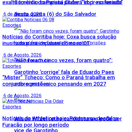
Comércio campista poderá abrir no feriado
exalta torcida do Paraná Clube: “Impressionado”
desta quinta (6) do São Salvador
6 de Agosto, 2026
Esportes
Notícias do Coritiba hoje: Coxa busca solução
inusitada para impasse do novo CT
6 de Agosto, 2026
“Não foram cinco vezes, foram quatro”:
Esportes
Garotinho ‘corrige’ fala de Eduardo Paes
“Mister” Tcheco: Como o Paraná trabalha em
sobre prisões
conjunto com técnico pensando em 2027
6 de Agosto, 2026
Esportes
Notícias do Athletico hoje: Promessa desfalca
Wilson Witzel retira candidatura e pode ser
Furacão por longo período
vice de Garotinho