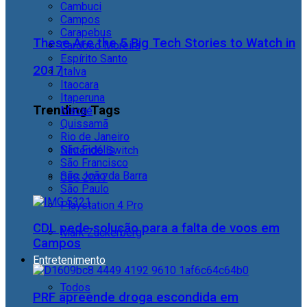
Cambuci
Campos
Carapebus
These Are the 5 Big Tech Stories to Watch in
Cardoso Moreira
Espírito Santo
2017
Italva
Itaocara
Itaperuna
Trending Tags
Macaé
Quissamã
Rio de Janeiro
São Fidélis
Nintendo Switch
São Francisco
São João da Barra
CES 2017
São Paulo
Playstation 4 Pro
CDL pede solução para a falta de voos em
Mark Zuckerberg
Campos
Entretenimento
Todos
PRF apreende droga escondida em