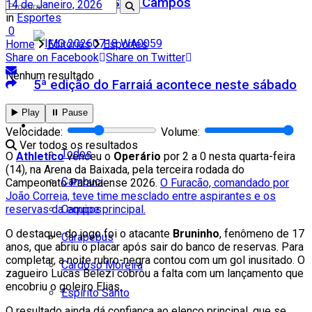
Teatro Firjan SESI Campos
14 de Janeiro, 2026
in
Esportes
0
Home
Editorias
Esportes
Share on Facebook
Share on Twitter
Nenhum resultado
5ª edição do Farraiá acontece neste sábado
▶️ Play
⏸️ Pause
Cidades
Velocidade:
Volume:
Ver todos os resultados
Todos
O
Athletico
venceu o
Operário
por 2 a 0 nesta quarta-feira
(14), na Arena da Baixada, pela terceira rodada do
Cambuci
Campeonato Paranaense 2026.
O Furacão, comandado por
João Correia, teve time mesclado entre aspirantes e os
Campos
reservas da equipe principal.
O destaque do jogo foi o atacante
Bruninho
, fenômeno de 17
Carapebus
anos, que abriu o placar após sair do banco de reservas. Para
completar, a noite rubro-negra contou com um gol inusitado. O
Cardoso Moreira
zagueiro Lucas Belezi cobrou a falta com um lançamento que
encobriu o goleiro Elias.
Espírito Santo
O resultado ainda dá confiança ao elenco principal, que se