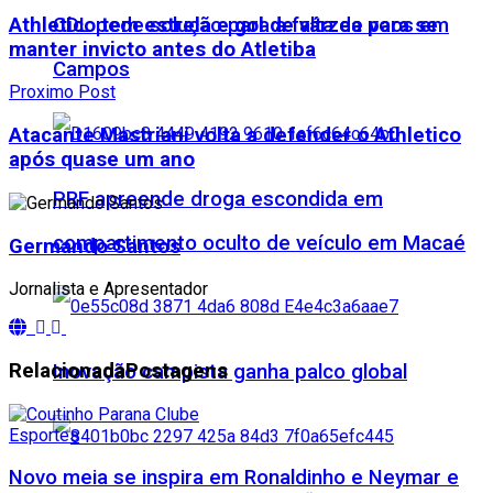
Athletico tem estrela e gol de várzea para se
CDL pede solução para a falta de voos em
manter invicto antes do Atletiba
Campos
Proximo Post
Atacante Mastriani volta a defender o Athletico
após quase um ano
PRF apreende droga escondida em
compartimento oculto de veículo em Macaé
Germando Santos
Jornalista e Apresentador
Relacionada
Postagens
Inovação campista ganha palco global
Esportes
Novo meia se inspira em Ronaldinho e Neymar e