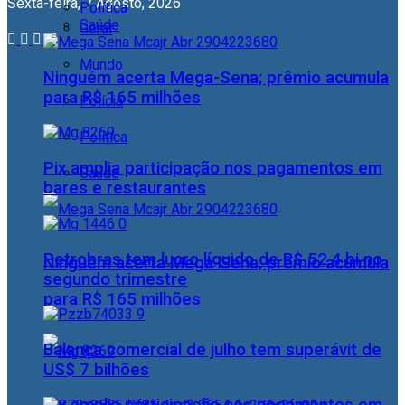
Sexta-feira, 7 Agosto, 2026
Política
Saúde
Geral
Mundo
Ninguém acerta Mega-Sena; prêmio acumula
para R$ 165 milhões
Polícia
Política
Pix amplia participação nos pagamentos em
Saúde
bares e restaurantes
Petrobras tem lucro líquido de R$ 52,4 bi no
Ninguém acerta Mega-Sena; prêmio acumula
segundo trimestre
para R$ 165 milhões
Balança comercial de julho tem superávit de
US$ 7 bilhões