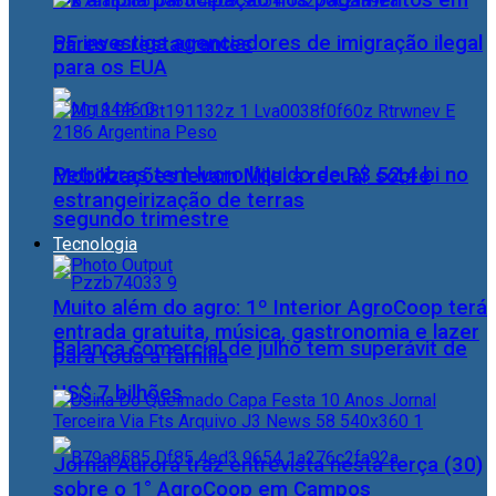
Pix amplia participação nos pagamentos em
PF investiga agenciadores de imigração ilegal
bares e restaurantes
para os EUA
Petrobras tem lucro líquido de R$ 52,4 bi no
Mobilizações levam Milei a recuar sobre
estrangeirização de terras
segundo trimestre
Tecnologia
Muito além do agro: 1º Interior AgroCoop terá
entrada gratuita, música, gastronomia e lazer
Balança comercial de julho tem superávit de
para toda a família
US$ 7 bilhões
Jornal Aurora traz entrevista nesta terça (30)
sobre o 1° AgroCoop em Campos