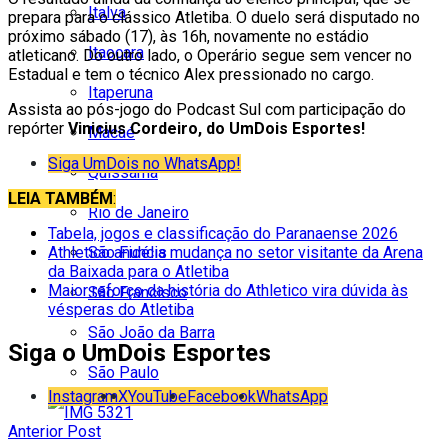
Italva
prepara para o clássico Atletiba. O duelo será disputado no
próximo sábado (17), às 16h, novamente no estádio
Itaocara
atleticano. Do outro lado, o Operário segue sem vencer no
Estadual e tem o técnico Alex pressionado no cargo.
Itaperuna
Assista ao pós-jogo do Podcast Sul com participação do
repórter
Vinicius Cordeiro, do UmDois Esportes!
Macaé
Siga UmDois no WhatsApp!
Quissamã
LEIA TAMBÉM
:
Rio de Janeiro
Tabela, jogos e classificação do Paranaense 2026
São Fidélis
Athletico anuncia mudança no setor visitante da Arena
da Baixada para o Atletiba
Maior reforço da história do Athletico vira dúvida às
São Francisco
vésperas do Atletiba
São João da Barra
Siga o UmDois Esportes
São Paulo
Instagram
X
YouTube
Facebook
WhatsApp
Anterior Post