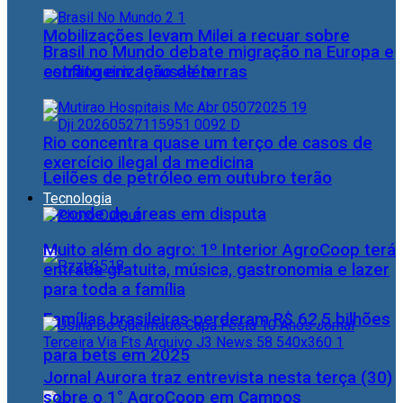
Mobilizações levam Milei a recuar sobre
Brasil no Mundo debate migração na Europa e
estrangeirização de terras
conflito em Jerusalém
Rio concentra quase um terço de casos de
exercício ilegal da medicina
Leilões de petróleo em outubro terão
Tecnologia
recorde de áreas em disputa
Muito além do agro: 1º Interior AgroCoop terá
entrada gratuita, música, gastronomia e lazer
para toda a família
Famílias brasileiras perderam R$ 62,5 bilhões
para bets em 2025
Jornal Aurora traz entrevista nesta terça (30)
sobre o 1° AgroCoop em Campos