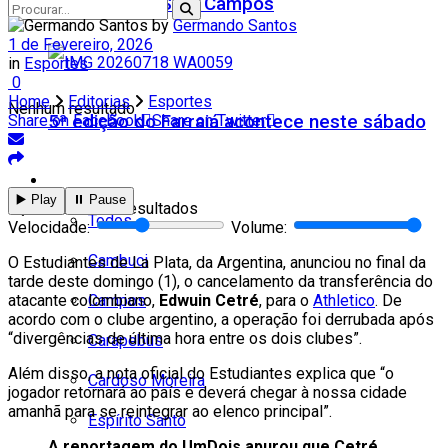
Teatro Firjan SESI Campos
by
Germando Santos
1 de Fevereiro, 2026
in
Esportes
0
Home
Editorias
Esportes
Nenhum resultado
5ª edição do Farraiá acontece neste sábado
Share on Facebook
Share on Twitter
Cidades
▶️ Play
⏸️ Pause
Ver todos os resultados
Todos
Velocidade:
Volume:
Cambuci
O Estudiantes de La Plata, da Argentina, anunciou no final da
tarde deste domingo (1), o cancelamento da transferência do
Campos
atacante colombiano,
Edwuin Cetré
, para o
Athletico
. De
acordo com o clube argentino, a operação foi derrubada após
“divergências de última hora entre os dois clubes”.
Carapebus
Além disso, a nota oficial do Estudiantes explica que “o
Cardoso Moreira
jogador retornará ao país e deverá chegar à nossa cidade
amanhã para se reintegrar ao elenco principal”.
Espírito Santo
A reportagem do UmDois apurou que Cetré