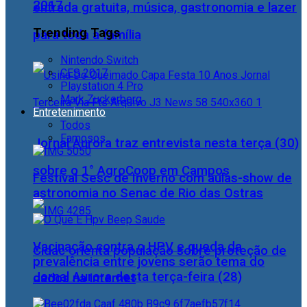
2017
entrada gratuita, música, gastronomia e lazer
Trending Tags
para toda a família
Nintendo Switch
CES 2017
Playstation 4 Pro
Mark Zuckerberg
Entretenimento
Todos
Famosos
Jornal Aurora traz entrevista nesta terça (30)
sobre o 1° AgroCoop em Campos
Festival Sesc de Inverno com aulas-show de
astronomia no Senac de Rio das Ostras
Vacinação contra o HPV e queda da
Cidac orienta população sobre proteção de
prevalência entre jovens serão tema do
Jornal Aurora desta terça-feira (28)
dados na internet