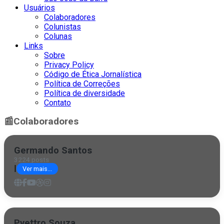
Usuários
Colaboradores
Colunistas
Colunas
Links
Sobre
Privacy Policy
Código de Ética Jornalística
Política de Correções
Política de diversidade
Contato
📰
Colaboradores
Germando Santos
3224 posts
|
Ver mais...
Pyettro Souza