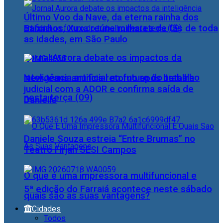
Último Voo da Nave, da eterna rainha dos
Baixinhos, Xuxa reúne milhares de fãs de toda
as idades, em São Paulo
Jornal Aurora debate os impactos da
inteligência artificial no futuro do trabalho
NewJeans anuncia retorno após batalha
judicial com a ADOR e confirma saída de
nesta terça (09)
Danielle
Daniele Souza estreia “Entre Brumas” no
Teatro Firjan SESI Campos
O que é uma impressora multifuncional e
5ª edição do Farraiá acontece neste sábado
quais são as suas vantagens?
Cidades
Todos