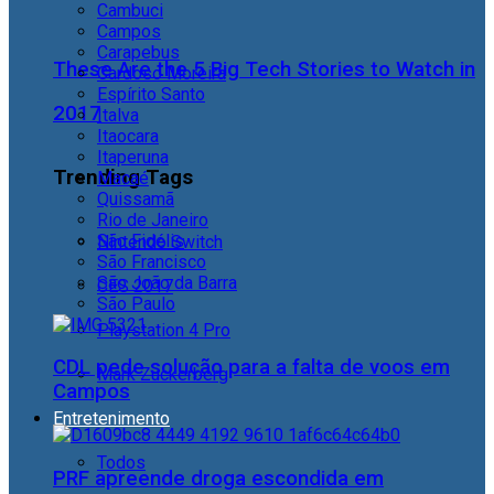
Cambuci
Campos
Carapebus
These Are the 5 Big Tech Stories to Watch in
Cardoso Moreira
Espírito Santo
2017
Italva
Itaocara
Itaperuna
Trending Tags
Macaé
Quissamã
Rio de Janeiro
São Fidélis
Nintendo Switch
São Francisco
São João da Barra
CES 2017
São Paulo
Playstation 4 Pro
CDL pede solução para a falta de voos em
Mark Zuckerberg
Campos
Entretenimento
Todos
PRF apreende droga escondida em