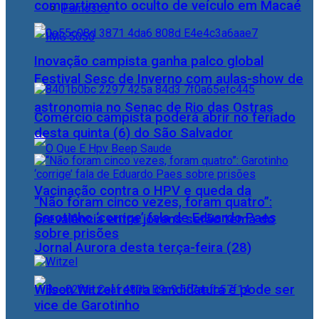
compartimento oculto de veículo em Macaé
Famosos
Inovação campista ganha palco global
Festival Sesc de Inverno com aulas-show de
astronomia no Senac de Rio das Ostras
Comércio campista poderá abrir no feriado
desta quinta (6) do São Salvador
Vacinação contra o HPV e queda da
“Não foram cinco vezes, foram quatro”:
Garotinho ‘corrige’ fala de Eduardo Paes
prevalência entre jovens serão tema do
sobre prisões
Jornal Aurora desta terça-feira (28)
Wilson Witzel retira candidatura e pode ser
vice de Garotinho