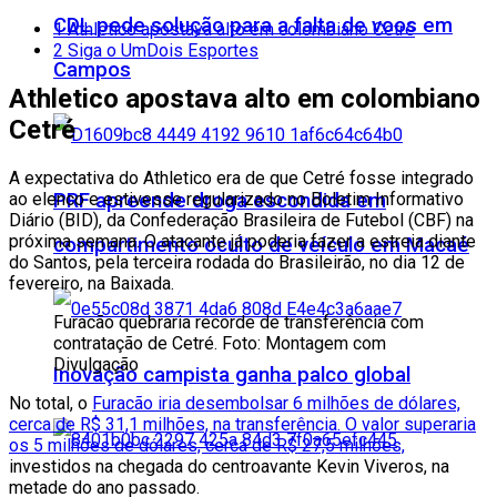
CDL pede solução para a falta de voos em
1
Athletico apostava alto em colombiano Cetré
2
Siga o UmDois Esportes
Campos
Athletico apostava alto em colombiano
Cetré
A expectativa do Athletico era de que Cetré fosse integrado
PRF apreende droga escondida em
ao elenco e estivesse regularizado no Boletim Informativo
Diário (BID), da Confederação Brasileira de Futebol (CBF) na
próxima semana. O atacante já poderia fazer a estreia diante
compartimento oculto de veículo em Macaé
do Santos, pela terceira rodada do Brasileirão, no dia 12 de
fevereiro, na Baixada.
Furacão quebraria recorde de transferência com
contratação de Cetré. Foto: Montagem com
Divulgação
Inovação campista ganha palco global
No total, o
Furacão iria desembolsar 6 milhões de dólares,
cerca de R$ 31,1 milhões, na transferência. O valor superaria
os 5 milhões de dólares, cerca de R$ 27,5 milhões,
investidos na chegada do centroavante Kevin Viveros, na
metade do ano passado.