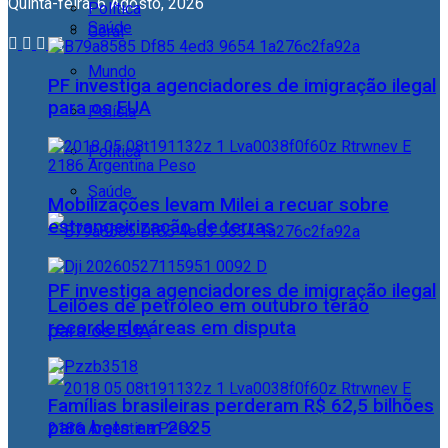
Quinta-feira, 6 Agosto, 2026
Política
Saúde
Geral
Mundo
PF investiga agenciadores de imigração ilegal
para os EUA
Polícia
Política
Saúde
Mobilizações levam Milei a recuar sobre
estrangeirização de terras
PF investiga agenciadores de imigração ilegal
Leilões de petróleo em outubro terão
recorde de áreas em disputa
para os EUA
Famílias brasileiras perderam R$ 62,5 bilhões
para bets em 2025