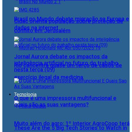
Brasil no Mundo debate migração na Europa e
Cidac orienta população sobre proteção de
dados na internet
conflito em Jerusalém
Jornal Aurora debate os impactos da
inteligência artificial no futuro do trabalho
Rio concentra quase um terço de casos de
nesta terça (09)
exercício ilegal da medicina
Tecnologia
O que é uma impressora multifuncional e
quais são as suas vantagens?
Muito além do agro: 1º Interior AgroCoop terá
These Are the 5 Big Tech Stories to Watch in