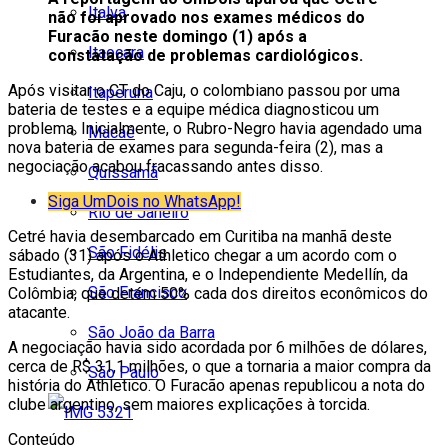
Italva
não foi aprovado nos exames médicos do
Furacão neste domingo (1) após a
Itaocara
constatação de problemas cardiológicos.
Após visitar o CT do Caju, o colombiano passou por uma
Itaperuna
bateria de testes e a equipe médica diagnosticou um
problema. Inicialmente, o Rubro-Negro havia agendado uma
Macaé
nova bateria de exames para segunda-feira (2), mas a
negociação acabou fracassando antes disso.
Quissamã
Siga UmDois no WhatsApp!
Rio de Janeiro
Cetré havia desembarcado em Curitiba na manhã deste
São Fidélis
sábado (31) após o Athletico chegar a um acordo com o
Estudiantes, da Argentina, e o Independiente Medellín, da
São Francisco
Colômbia, que detém 50% cada dos direitos econômicos do
atacante.
São João da Barra
A negociação havia sido acordada por 6 milhões de dólares,
cerca de R$ 31,1 milhões, o que a tornaria a maior compra da
São Paulo
história do Athletico. O Furacão apenas republicou a nota do
clube argentino, sem maiores explicações à torcida.
Conteúdo