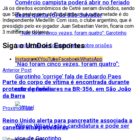
Comércio campista poderá abrir no feriado
Já os direitos econômicos de Cetré seriam divididos, sendo
que 50% pertencem ao Estudiantes e a outra metade é do
desta quinta (6) do São Salvador
Independiente Medellín. Com isso, o clube argentino, que é
presidido pelo ex-jogador Juan Sebastian Verón, ficaria com
3 milhões de dólares.
Siga o UmDois Esportes
Instagram
X
YouTube
Facebook
WhatsApp
“Não foram cinco vezes, foram quatro”:
Anterior Post
Garotinho ‘corrige’ fala de Eduardo Paes
Parte do corpo de vítima é encontrada durante
sobre prisões
protesto de familiares na BR-356, em São João
da Barra
Proximo Post
Reino Unido alerta para pancreatite associada a
Wilson Witzel retira candidatura e pode ser
canetas emagrecedoras
vice de Garotinho