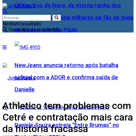
Último Voo da Nave, da eterna rainha dos
Baixinhos, Xuxa reúne milhares de fãs de toda
Nenhum resultado
as idades, em São Paulo
Ver todos os resultados
NewJeans anuncia retorno após batalha
judicial com a ADOR e confirma saída de
Danielle
Athletico tem problemas com
Cetré e contratação mais cara
Daniele Souza estreia “Entre Brumas” no
da história fracassa