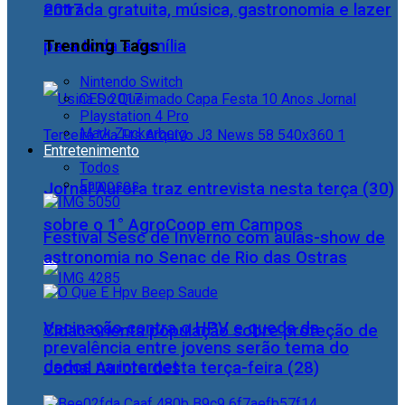
2017
entrada gratuita, música, gastronomia e lazer
Trending Tags
para toda a família
Nintendo Switch
CES 2017
Playstation 4 Pro
Mark Zuckerberg
Entretenimento
Todos
Famosos
Jornal Aurora traz entrevista nesta terça (30)
sobre o 1° AgroCoop em Campos
Festival Sesc de Inverno com aulas-show de
astronomia no Senac de Rio das Ostras
Vacinação contra o HPV e queda da
Cidac orienta população sobre proteção de
prevalência entre jovens serão tema do
dados na internet
Jornal Aurora desta terça-feira (28)