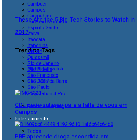
Cambuci
Campos
Carapebus
These Are the 5 Big Tech Stories to Watch in
Cardoso Moreira
Espírito Santo
2017
Italva
Itaocara
Itaperuna
Trending Tags
Macaé
Quissamã
Rio de Janeiro
Nintendo Switch
São Fidélis
São Francisco
São João da Barra
CES 2017
São Paulo
Playstation 4 Pro
CDL pede solução para a falta de voos em
Mark Zuckerberg
Campos
Entretenimento
Todos
PRF apreende droga escondida em