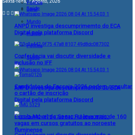
Sexta-feira, 7 Agosto, 2026
Política
Saúde
Geral
Mundo
ANPD investiga descumprimemto do ECA
Digital pela plataforma Discord
Polícia
Política
Conferência vai discutir diversidade e
Saúde
inclusão no IFF
Candidatos do Encceja 2026 podem consultar
ANPD investiga descumprimemto do ECA
o cartão de inscrição
Digital pela plataforma Discord
Escola Móvel do Senac RJ leva mais de 160
vagas em cursos gratuitos ao noroeste
fluminense