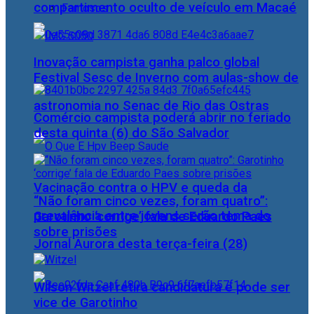
compartimento oculto de veículo em Macaé
Famosos
Inovação campista ganha palco global
Festival Sesc de Inverno com aulas-show de
astronomia no Senac de Rio das Ostras
Comércio campista poderá abrir no feriado
desta quinta (6) do São Salvador
Vacinação contra o HPV e queda da
“Não foram cinco vezes, foram quatro”:
prevalência entre jovens serão tema do
Garotinho ‘corrige’ fala de Eduardo Paes
sobre prisões
Jornal Aurora desta terça-feira (28)
Wilson Witzel retira candidatura e pode ser
vice de Garotinho