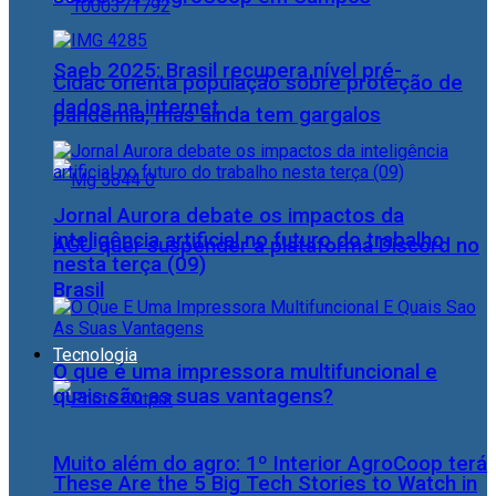
Saeb 2025: Brasil recupera nível pré-
Cidac orienta população sobre proteção de
dados na internet
pandemia, mas ainda tem gargalos
Jornal Aurora debate os impactos da
inteligência artificial no futuro do trabalho
AGU quer suspender a plataforma Discord no
nesta terça (09)
Brasil
Tecnologia
O que é uma impressora multifuncional e
quais são as suas vantagens?
Muito além do agro: 1º Interior AgroCoop terá
These Are the 5 Big Tech Stories to Watch in