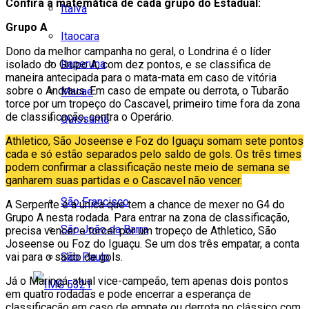
Confira a matemática de cada grupo do Estadual:
Italva
Grupo A
Itaocara
Dono da melhor campanha no geral, o Londrina é o líder
Itaperuna
isolado do Grupo A, com dez pontos, e se classifica de
maneira antecipada para o mata-mata em caso de vitória
sobre o Andraus. Em caso de empate ou derrota, o Tubarão
Macaé
torce por um tropeço do Cascavel, primeiro time fora da zona
de classificação, contra o Operário.
Quissamã
Athletico, São Joseense e Foz do Iguaçu somam sete pontos
Rio de Janeiro
cada e só estão separados pelo saldo de gols. Os três times
podem confirmar a classificação neste meio de semana se
São Fidélis
ganharem suas partidas e o Cascavel não vencer.
São Francisco
A Serpente é a única que tem a chance de mexer no G4 do
Grupo A nesta rodada. Para entrar na zona de classificação,
São João da Barra
precisa vencer e torcer por um tropeço de Athletico, São
Joseense ou Foz do Iguaçu. Se um dos três empatar, a conta
São Paulo
vai para o saldo de gols.
Já o Maringá, atual vice-campeão, tem apenas dois pontos
em quatro rodadas e pode encerrar a esperança de
classificação em caso de empate ou derrota no clássico com