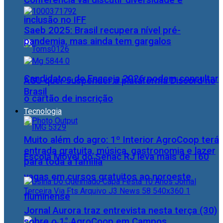
Conferência vai discutir diversidade e
inclusão no IFF
Saeb 2025: Brasil recupera nível pré-
pandemia, mas ainda tem gargalos
Candidatos do Encceja 2026 podem consultar
AGU quer suspender a plataforma Discord no
Brasil
o cartão de inscrição
Tecnologia
Muito além do agro: 1º Interior AgroCoop terá
entrada gratuita, música, gastronomia e lazer
Escola Móvel do Senac RJ leva mais de 160
para toda a família
vagas em cursos gratuitos ao noroeste
fluminense
Jornal Aurora traz entrevista nesta terça (30)
sobre o 1° AgroCoop em Campos