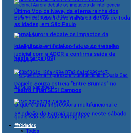
Último Voo da Nave, da eterna rainha dos
Baixinhos, Xuxa reúne milhares de fãs de toda
as idades, em São Paulo
Jornal Aurora debate os impactos da
inteligência artificial no futuro do trabalho
NewJeans anuncia retorno após batalha
judicial com a ADOR e confirma saída de
nesta terça (09)
Danielle
Daniele Souza estreia “Entre Brumas” no
Teatro Firjan SESI Campos
O que é uma impressora multifuncional e
5ª edição do Farraiá acontece neste sábado
quais são as suas vantagens?
Cidades
Todos