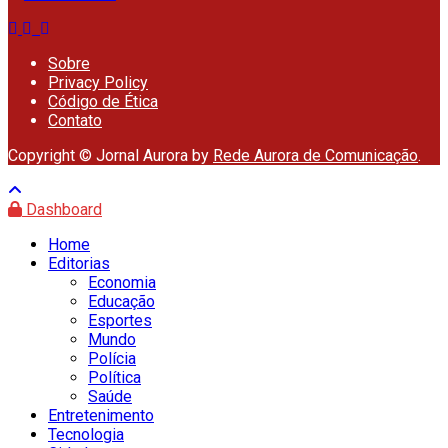
Sobre
Privacy Policy
Código de Ética
Contato
Copyright © Jornal Aurora by
Rede Aurora de Comunicação
.
Dashboard
Home
Editorias
Economia
Educação
Esportes
Mundo
Polícia
Política
Saúde
Entretenimento
Tecnologia