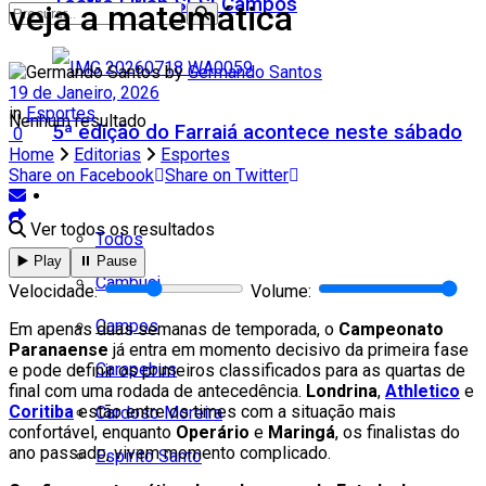
Teatro Firjan SESI Campos
veja a matemática
by
Germando Santos
19 de Janeiro, 2026
in
Esportes
Nenhum resultado
5ª edição do Farraiá acontece neste sábado
0
Home
Editorias
Esportes
Share on Facebook
Share on Twitter
Cidades
Ver todos os resultados
Todos
▶️ Play
⏸️ Pause
Cambuci
Velocidade:
Volume:
Campos
Em apenas duas semanas de temporada, o
Campeonato
Paranaense
já entra em momento decisivo da primeira fase
Carapebus
e pode definir os primeiros classificados para as quartas de
final com uma rodada de antecedência.
Londrina
,
Athletico
e
Coritiba
estão entre os times com a situação mais
Cardoso Moreira
confortável, enquanto
Operário
e
Maringá
, os finalistas do
ano passado, vivem momento complicado.
Espírito Santo