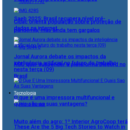
Saeb 2025: Brasil recupera nível pré-
Cidac orienta população sobre proteção de
dados na internet
pandemia, mas ainda tem gargalos
Jornal Aurora debate os impactos da
inteligência artificial no futuro do trabalho
AGU quer suspender a plataforma Discord no
nesta terça (09)
Brasil
Tecnologia
O que é uma impressora multifuncional e
quais são as suas vantagens?
Muito além do agro: 1º Interior AgroCoop terá
These Are the 5 Big Tech Stories to Watch in