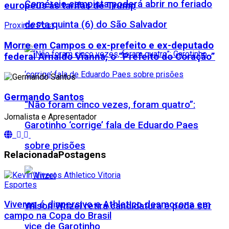
Comércio campista poderá abrir no feriado
europeus às tarifas de Trump
desta quinta (6) do São Salvador
Proximo Post
Morre em Campos o ex-prefeito e ex-deputado
federal Arnaldo Vianna, o “Prefeito do Coração”
Germando Santos
“Não foram cinco vezes, foram quatro”:
Jornalista e Apresentador
Garotinho ‘corrige’ fala de Eduardo Paes
sobre prisões
Relacionada
Postagens
Esportes
Viveros é dispersivo e Athletico desmorona em
Wilson Witzel retira candidatura e pode ser
campo na Copa do Brasil
vice de Garotinho