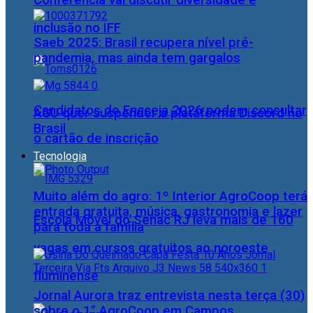
Conferência vai discutir diversidade e
inclusão no IFF
Saeb 2025: Brasil recupera nível pré-
pandemia, mas ainda tem gargalos
Candidatos do Encceja 2026 podem consultar
AGU quer suspender a plataforma Discord no
Brasil
o cartão de inscrição
Tecnologia
Muito além do agro: 1º Interior AgroCoop terá
entrada gratuita, música, gastronomia e lazer
Escola Móvel do Senac RJ leva mais de 160
para toda a família
vagas em cursos gratuitos ao noroeste
fluminense
Jornal Aurora traz entrevista nesta terça (30)
sobre o 1° AgroCoop em Campos