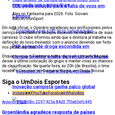
negociação com o goleiro Bruno
CDL pede solução para a falta de voos em
Alex no Fantasma para 2026. Foto: Giovani
Campos
Baccin/IconSport
Em nota oficial, o Operário agradeceu aos profissionais pelos
serviços prestados e desejou sucesso na sequência de suas
carreiras. O clube informou ainda que a diretoria já trabalha na
definição do novo treinador, com o anúncio devendo ser feito
PRF apreende droga escondida em
nos próximos dias.
Enquanto isso, o Fantasma tenta reagir na competição para
compartimento oculto de veículo em Macaé
deixar a última colocação do grupo e manter vivas as chances
de classificação. Na quarta-feira, às 20h (de Brasília), o time
recebe o Cascavel, no Germano Krüger, em Ponta Grossa.
Siga o UmDois Esportes
Inovação campista ganha palco global
Instagram
X
YouTube
Facebook
WhatsApp
Anterior Post
Groenlândia agradece resposta de países