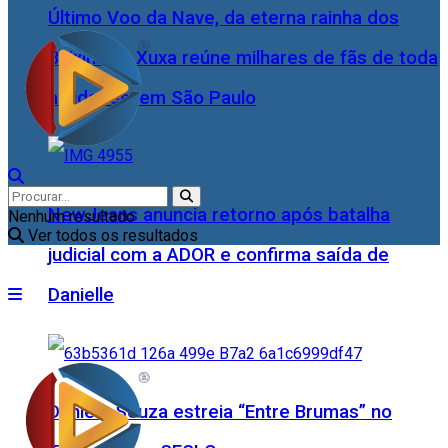
Último Voo da Nave, da eterna rainha dos
Baixinhos, Xuxa reúne milhares de fãs de toda
as idades, em São Paulo
NewJeans anuncia retorno após batalha
Nenhum resultado
Ver todos os resultados
judicial com a ADOR e confirma saída de
Danielle
Daniele Souza estreia “Entre Brumas” no