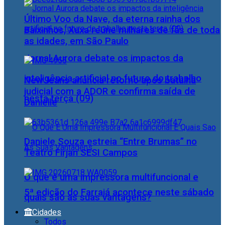
Último Voo da Nave, da eterna rainha dos
Baixinhos, Xuxa reúne milhares de fãs de toda
as idades, em São Paulo
Jornal Aurora debate os impactos da
inteligência artificial no futuro do trabalho
NewJeans anuncia retorno após batalha
judicial com a ADOR e confirma saída de
nesta terça (09)
Danielle
Daniele Souza estreia “Entre Brumas” no
Teatro Firjan SESI Campos
O que é uma impressora multifuncional e
5ª edição do Farraiá acontece neste sábado
quais são as suas vantagens?
Cidades
Todos