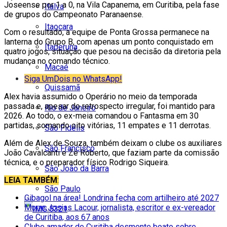
Joseense por 1 a 0, na Vila Capanema, em Curitiba, pela fase
Italva
de grupos do Campeonato Paranaense.
Itaocara
Com o resultado, a equipe de Ponta Grossa permanece na
lanterna do Grupo B, com apenas um ponto conquistado em
Itaperuna
quatro jogos, situação que pesou na decisão da diretoria pela
mudança no comando técnico.
Macaé
Siga UmDois no WhatsApp!
Quissamã
Alex havia assumido o Operário no meio da temporada
passada e, apesar do retrospecto irregular, foi mantido para
Rio de Janeiro
2026. Ao todo, o ex-meia comandou o Fantasma em 30
partidas, somando oito vitórias, 11 empates e 11 derrotas.
São Fidélis
Além de Alex de Souza, também deixam o clube os auxiliares
São Francisco
João Cavalcanti e Zé Roberto, que faziam parte da comissão
técnica, e o preparador físico Rodrigo Siqueira.
São João da Barra
LEIA TAMBÉM
:
São Paulo
Gibagol na área! Londrina fecha com artilheiro até 2027
Morre Josias Lacour, jornalista, escritor e ex-vereador
de Curitiba, aos 67 anos
Clube amador de Curitiba desmente boato sobre