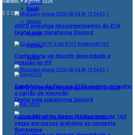
Sábado, 8 Agosto, 2026
Política
Saúde
Geral
Mundo
ANPD investiga descumprimemto do ECA
Digital pela plataforma Discord
Polícia
Política
Conferência vai discutir diversidade e
Saúde
inclusão no IFF
Candidatos do Encceja 2026 podem consultar
ANPD investiga descumprimemto do ECA
o cartão de inscrição
Digital pela plataforma Discord
Escola Móvel do Senac RJ leva mais de 160
vagas em cursos gratuitos ao noroeste
fluminense