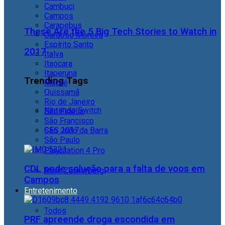
Cambuci
Campos
Carapebus
These Are the 5 Big Tech Stories to Watch in
Cardoso Moreira
Espírito Santo
2017
Italva
Itaocara
Itaperuna
Trending Tags
Macaé
Quissamã
Rio de Janeiro
Nintendo Switch
São Fidélis
São Francisco
São João da Barra
CES 2017
São Paulo
Playstation 4 Pro
CDL pede solução para a falta de voos em
Mark Zuckerberg
Campos
Entretenimento
Todos
PRF apreende droga escondida em