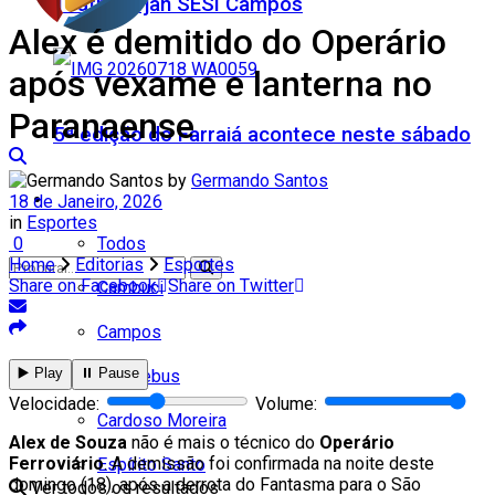
Teatro Firjan SESI Campos
Alex é demitido do Operário
após vexame e lanterna no
Paranaense
5ª edição do Farraiá acontece neste sábado
by
Germando Santos
Cidades
18 de Janeiro, 2026
in
Esportes
Todos
0
Home
Editorias
Esportes
Share on Facebook
Share on Twitter
Cambuci
Campos
▶️ Play
⏸️ Pause
Carapebus
Nenhum resultado
Velocidade:
Volume:
Cardoso Moreira
Alex de Souza
não é mais o técnico do
Operário
Ferroviário
. A demissão foi confirmada na noite deste
Espírito Santo
domingo (18), após a derrota do Fantasma para o São
Ver todos os resultados