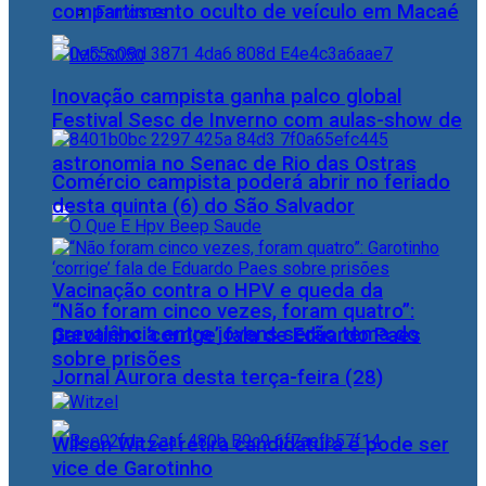
compartimento oculto de veículo em Macaé
Famosos
Inovação campista ganha palco global
Festival Sesc de Inverno com aulas-show de
astronomia no Senac de Rio das Ostras
Comércio campista poderá abrir no feriado
desta quinta (6) do São Salvador
Vacinação contra o HPV e queda da
“Não foram cinco vezes, foram quatro”:
prevalência entre jovens serão tema do
Garotinho ‘corrige’ fala de Eduardo Paes
sobre prisões
Jornal Aurora desta terça-feira (28)
Wilson Witzel retira candidatura e pode ser
vice de Garotinho