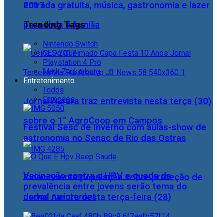
2017
entrada gratuita, música, gastronomia e lazer
Trending Tags
para toda a família
Nintendo Switch
CES 2017
Playstation 4 Pro
Mark Zuckerberg
Entretenimento
Todos
Famosos
Jornal Aurora traz entrevista nesta terça (30)
sobre o 1° AgroCoop em Campos
Festival Sesc de Inverno com aulas-show de
astronomia no Senac de Rio das Ostras
Vacinação contra o HPV e queda da
Cidac orienta população sobre proteção de
prevalência entre jovens serão tema do
dados na internet
Jornal Aurora desta terça-feira (28)