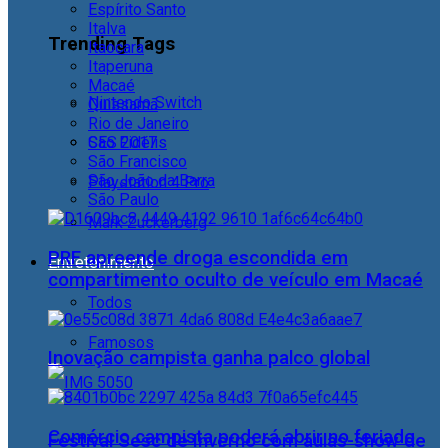
Espírito Santo
Italva
Trending Tags
Itaocara
Itaperuna
Macaé
Nintendo Switch
Quissamã
Rio de Janeiro
CES 2017
São Fidélis
São Francisco
São João da Barra
Playstation 4 Pro
São Paulo
Mark Zuckerberg
PRF apreende droga escondida em
Entretenimento
compartimento oculto de veículo em Macaé
Todos
Famosos
Inovação campista ganha palco global
Comércio campista poderá abrir no feriado
Festival Sesc de Inverno com aulas-show de