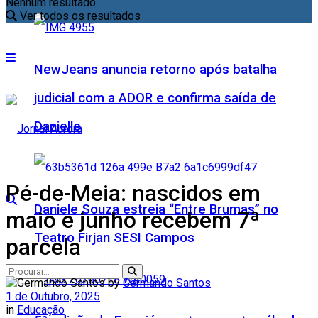
Nenhum resultado
Ver todos os resultados
NewJeans anuncia retorno após batalha
judicial com a ADOR e confirma saída de
Danielle
Pé-de-Meia: nascidos em
Daniele Souza estreia “Entre Brumas” no
maio e junho recebem 7ª
Teatro Firjan SESI Campos
parcela
by
Germando Santos
1 de Outubro, 2025
in
Educação