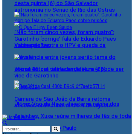
desta quinta (6) do São Salvador
astronomia no Senac de Rio das Ostras
“Não foram cinco vezes, foram quatro”:
Garotinho ‘corrige’ fala de Eduardo Paes
Vacinação contra o HPV e queda da
sobre prisões
prevalência entre jovens serão tema do
Wilson Witzel retira candidatura e pode ser
Jornal Aurora desta terça-feira (28)
vice de Garotinho
Câmara de São João da Barra retoma
Último Voo da Nave, da eterna rainha dos
sessões ordinárias no dia 4 de agosto
Baixinhos, Xuxa reúne milhares de fãs de toda
as idades, em São Paulo