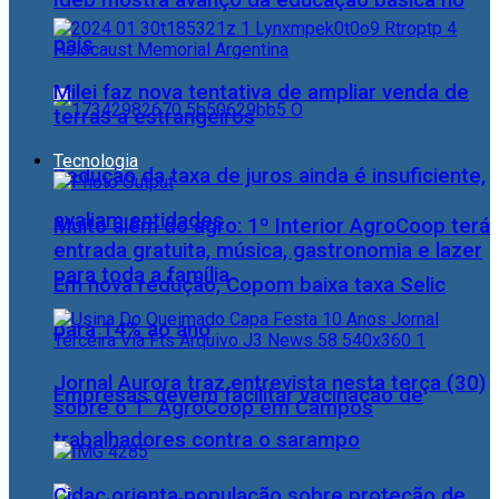
Ideb mostra avanço da educação básica no
país
Milei faz nova tentativa de ampliar venda de
terras a estrangeiros
Tecnologia
Redução da taxa de juros ainda é insuficiente,
avaliam entidades
Muito além do agro: 1º Interior AgroCoop terá
entrada gratuita, música, gastronomia e lazer
para toda a família
Em nova redução, Copom baixa taxa Selic
para 14% ao ano
Jornal Aurora traz entrevista nesta terça (30)
Empresas devem facilitar vacinação de
sobre o 1° AgroCoop em Campos
trabalhadores contra o sarampo
Cidac orienta população sobre proteção de