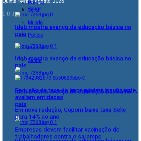
Quinta-feira, 6 Agosto, 2026
Política
Saúde
Geral
Mundo
Ideb mostra avanço da educação básica no
país
Polícia
Política
Ideb mostra avanço da educação básica no
Saúde
país
Redução da taxa de juros ainda é insuficiente,
Ideb mostra avanço da educação básica no
avaliam entidades
país
Em nova redução, Copom baixa taxa Selic
para 14% ao ano
Empresas devem facilitar vacinação de
trabalhadores contra o sarampo