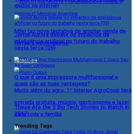
dados na internet
Milei faz nova tentativa de ampliar venda de
Jornal Aurora debate os impactos da
inteligência artificial no futuro do trabalho
terras a estrangeiros
nesta terça (09)
Tecnologia
O que é uma impressora multifuncional e
quais são as suas vantagens?
Muito além do agro: 1º Interior AgroCoop terá
entrada gratuita, música, gastronomia e lazer
These Are the 5 Big Tech Stories to Watch in
2017
para toda a família
Trending Tags