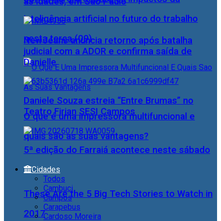
as idades, em São Paulo
inteligência artificial no futuro do trabalho
nesta terça (09)
NewJeans anuncia retorno após batalha
judicial com a ADOR e confirma saída de
Danielle
Daniele Souza estreia “Entre Brumas” no
Teatro Firjan SESI Campos
O que é uma impressora multifuncional e
quais são as suas vantagens?
5ª edição do Farraiá acontece neste sábado
Cidades
Todos
Cambuci
These Are the 5 Big Tech Stories to Watch in
Campos
Carapebus
2017
Cardoso Moreira