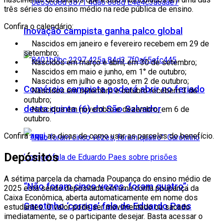
três séries do ensino médio na rede pública de ensino.
Confira o calendário:
Inovação campista ganha palco global
Nascidos em janeiro e fevereiro recebem em 29 de
setembro;
Nascidos em março e abril, em 30 de setembro;
Nascidos em maio e junho, em 1° de outubro;
Nascidos em julho e agosto, em 2 de outubro;
Comércio campista poderá abrir no feriado
Nascidos em setembro e outubro recebem 3 de
outubro;
desta quinta (6) do São Salvador
Nascidos em novembro e dezembro, em 6 de
outubro.
Confira
aqui
as dicas de como usar as parcelas do benefício.
Depósitos
A sétima parcela da chamada Poupança do ensino médio de
“Não foram cinco vezes, foram quatro”:
2025 está sendo depositada em uma conta poupança da
Caixa Econômica, aberta automaticamente em nome dos
Garotinho ‘corrige’ fala de Eduardo Paes
estudantes. O valor pode ser movimentado ou sacado
imediatamente, se o participante desejar. Basta acessar o