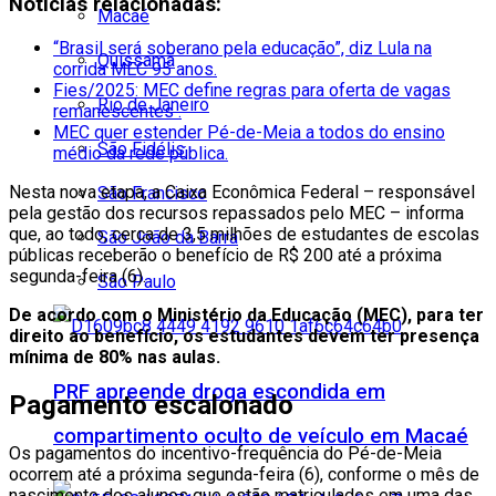
Notícias relacionadas:
Macaé
“Brasil será soberano pela educação”, diz Lula na
Quissamã
corrida MEC 95 anos.
Fies/2025: MEC define regras para oferta de vagas
Rio de Janeiro
remanescentes .
MEC quer estender Pé-de-Meia a todos do ensino
São Fidélis
médio da rede pública.
Nesta nova etapa, a Caixa Econômica Federal – responsável
São Francisco
pela gestão dos recursos repassados pelo MEC – informa
que, ao todo, cerca de 3,5 milhões de estudantes de escolas
São João da Barra
públicas receberão o benefício de R$ 200 até a próxima
segunda-feira (6).
São Paulo
De acordo com o Ministério da Educação (MEC), para ter
direito ao benefício, os estudantes devem ter presença
mínima de 80% nas aulas.
PRF apreende droga escondida em
Pagamento escalonado
compartimento oculto de veículo em Macaé
Os pagamentos do incentivo-frequência do Pé-de-Meia
ocorrem até a próxima segunda-feira (6), conforme o mês de
nascimento dos alunos que estão matriculados em uma das