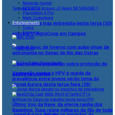
Nintendo Switch
CES 2017
Playstation 4 Pro
Mark Zuckerberg
Entretenimento
Jornal Aurora traz entrevista nesta terça (30)
Todos
Famosos
sobre o 1° AgroCoop em Campos
Festival Sesc de Inverno com aulas-show de
astronomia no Senac de Rio das Ostras
Cidac orienta população sobre proteção de
Vacinação contra o HPV e queda da
dados na internet
prevalência entre jovens serão tema do
Jornal Aurora desta terça-feira (28)
Último Voo da Nave, da eterna rainha dos
Baixinhos, Xuxa reúne milhares de fãs de toda
Jornal Aurora debate os impactos da