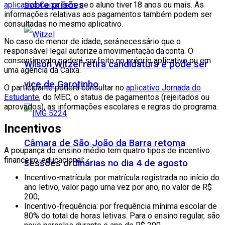
sobre prisões
aplicativo Caixa Tem
, se o aluno tiver 18 anos ou mais. As
informações relativas aos pagamentos também podem ser
consultadas no mesmo aplicativo.
No caso de menor de idade, será necessário que o
responsável legal autorize a movimentação da conta. O
consentimento poderá ser feito no próprio aplicativo ou em
Wilson Witzel retira candidatura e pode ser
uma agência da Caixa.
vice de Garotinho
O participante poderá consultar no
aplicativo Jornada do
Estudante
, do MEC, o status de pagamentos (rejeitados ou
aprovados), as informações escolares e regras do programa.
Incentivos
Câmara de São João da Barra retoma
A poupança do ensino médio tem quatro tipos de incentivo
financeiro-educacional:
sessões ordinárias no dia 4 de agosto
Incentivo-matrícula: por matrícula registrada no início do
ano letivo, valor pago uma vez por ano, no valor de R$
200;
Incentivo-frequência: por frequência mínima escolar de
80% do total de horas letivas. Para o ensino regular, são