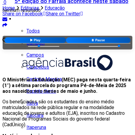
5ª edição do Farraiá acontece neste sábado
0
Home
Editorias
Educação
Nenhum resultado
Share on Facebook
Share on Twitter
Cidades
Todos
Ver todos os resultados
▶️ Play
⏸️ Pause
Cambuci
Velocidade:
Volume:
Campos
Carapebus
Cardoso Moreira
O Ministério da Educação (MEC) paga nesta quarta-feira
(1°) a sétima parcela do programa Pé-de-Meia de 2025
aos nascidos nos meses de maio e junho.
Espírito Santo
Os beneficiados são os estudantes do ensino médio
Italva
matriculados na rede pública regular e na modalidade
educação de jovens e adultos (EJA), inscritos no Cadastro
Itaocara
Nacional de Programas Sociais do governo federal
(CadÚnico).
Itaperuna