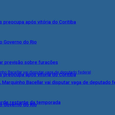
s preocupa após vitória do Coritiba
o Governo do Rio
ar previsão sobre furacões
s preocupa após vitória do Coritiba
, Marquinho Bacellar vai disputar vaga de deputado f
perde restante da temporada
o Governo do Rio