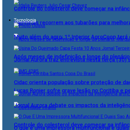
Controle do colesterol deve começar na infância
Tecnologia
Cientistas recorrem aos tubarões para melhor
Muito além do agro: 1º Interior AgroCoop terá 
Após meses de indefinição e longe do plenário
Jornal Aurora traz entrevista nesta terça (3
Cidac orienta população sobre proteção de da
Lucas Ronier sofre grave lesão no Coritiba e 
Jornal Aurora debate os impactos da inteligênci
Controle do colesterol deve começar na infância
O que é uma impressora multifuncional e quai