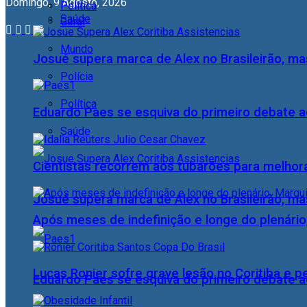
Domingo, 9 Agosto, 2026
Política
Saúde
Geral
Mundo
Josué supera marca de Alex no Brasileirão, ma
Polícia
Política
Eduardo Paes se esquiva do primeiro debate a
Saúde
Cientistas recorrem aos tubarões para melhor
Josué supera marca de Alex no Brasileirão, ma
Após meses de indefinição e longe do plenário
Lucas Ronier sofre grave lesão no Coritiba e 
Eduardo Paes se esquiva do primeiro debate a