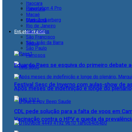
Itaocara
Playstation 4 Pro
Itaperuna
Macaé
Mark Zuckerberg
Quissamã
Rio de Janeiro
São Fidélis
Entretenimento
São Francisco
São João da Barra
Todos
São Paulo
Famosos
Eduardo Paes se esquiva do primeiro debate a
Festival Sesc de Inverno com aulas-show de a
Após meses de indefinição e longe do plenário
CDL pede solução para a falta de voos em Ca
Vacinação contra o HPV e queda da prevalência