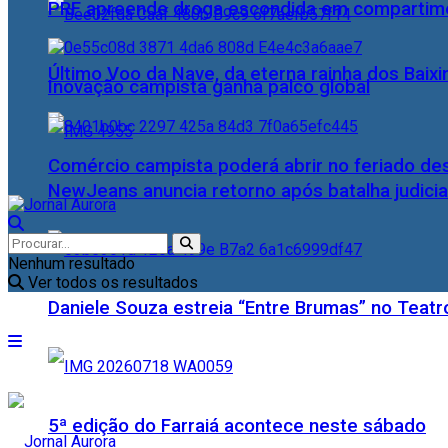
PRF apreende droga escondida em compartime
Último Voo da Nave, da eterna rainha dos Baix
Inovação campista ganha palco global
Comércio campista poderá abrir no feriado des
NewJeans anuncia retorno após batalha judicia
Nenhum resultado
Ver todos os resultados
Daniele Souza estreia “Entre Brumas” no Teatr
5ª edição do Farraiá acontece neste sábado