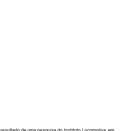
é resultado de uma pesquisa do Instituto Locomotiva, em