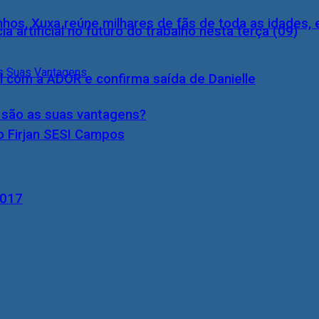
inhos, Xuxa reúne milhares de fãs de toda as idades,
a artificial no futuro do trabalho nesta terça (09)
l com a ADOR e confirma saída de Danielle
s são as suas vantagens?
o Firjan SESI Campos
2017