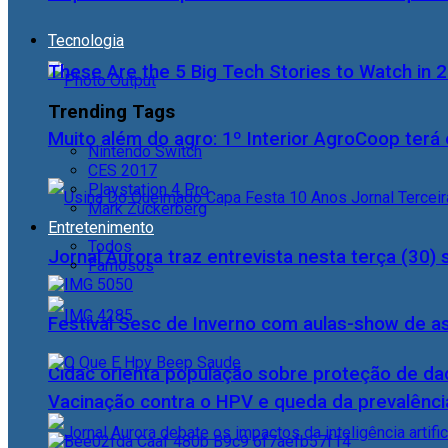
Tecnologia
These Are the 5 Big Tech Stories to Watch in 
Trending Tags
Muito além do agro: 1º Interior AgroCoop terá 
Nintendo Switch
CES 2017
Playstation 4 Pro
Mark Zuckerberg
Entretenimento
Todos
Jornal Aurora traz entrevista nesta terça (3
Famosos
Festival Sesc de Inverno com aulas-show de a
Cidac orienta população sobre proteção de da
Vacinação contra o HPV e queda da prevalência