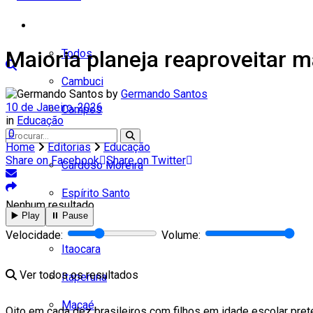
Cidades
Maioria planeja reaproveitar ma
Todos
Cambuci
by
Germando Santos
10 de Janeiro, 2026
Campos
in
Educação
0
Carapebus
Home
Editorias
Educação
Share on Facebook
Share on Twitter
Cardoso Moreira
Espírito Santo
Nenhum resultado
▶️ Play
⏸️ Pause
Italva
Velocidade:
Volume:
Itaocara
Ver todos os resultados
Itaperuna
Macaé
Oito em cada dez brasileiros com filhos em idade escolar pre