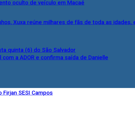
nto oculto de veículo em Macaé
inhos, Xuxa reúne milhares de fãs de toda as idades,
ta quinta (6) do São Salvador
l com a ADOR e confirma saída de Danielle
o Firjan SESI Campos