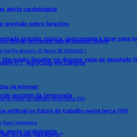
, alerta cardiologista
ar previsão sobre furacões
entrada gratuita, música, gastronomia e lazer para to
, Marquinho Bacellar vai disputar vaga de deputado f
0) sobre o 1° AgroCoop em Campos
dos na internet
perde restante da temporada
a artificial no futuro do trabalho nesta terça (09)
, alerta cardiologista
s são as suas vantagens?