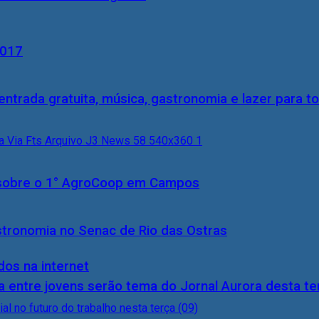
2017
entrada gratuita, música, gastronomia e lazer para to
0) sobre o 1° AgroCoop em Campos
stronomia no Senac de Rio das Ostras
dos na internet
 entre jovens serão tema do Jornal Aurora desta ter