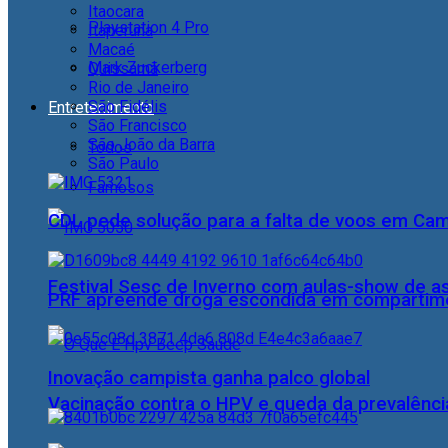
Itaocara
Playstation 4 Pro
Itaperuna
Macaé
Mark Zuckerberg
Quissamã
Rio de Janeiro
São Fidélis
Entretenimento
São Francisco
São João da Barra
Todos
São Paulo
Famosos
CDL pede solução para a falta de voos em Ca
Festival Sesc de Inverno com aulas-show de a
PRF apreende droga escondida em compartime
Inovação campista ganha palco global
Vacinação contra o HPV e queda da prevalência