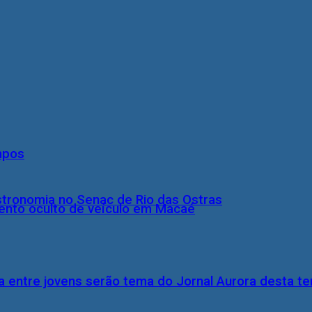
mpos
stronomia no Senac de Rio das Ostras
nto oculto de veículo em Macaé
 entre jovens serão tema do Jornal Aurora desta ter