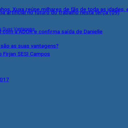
inhos, Xuxa reúne milhares de fãs de toda as idades,
a artificial no futuro do trabalho nesta terça (09)
l com a ADOR e confirma saída de Danielle
s são as suas vantagens?
o Firjan SESI Campos
2017