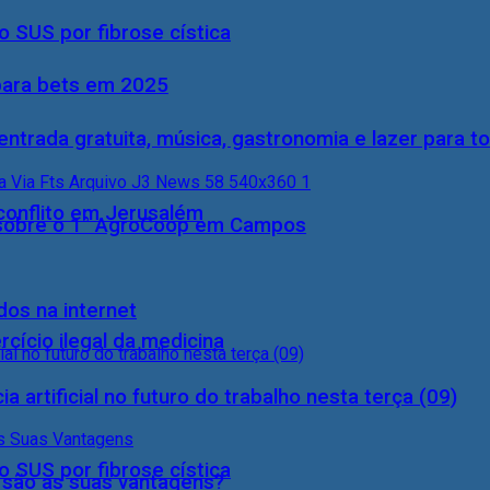
 SUS por fibrose cística
 para bets em 2025
entrada gratuita, música, gastronomia e lazer para to
conflito em Jerusalém
0) sobre o 1° AgroCoop em Campos
dos na internet
cício ilegal da medicina
a artificial no futuro do trabalho nesta terça (09)
 SUS por fibrose cística
s são as suas vantagens?