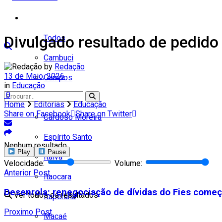
Cidades
Divulgado resultado de pedido
Todos
Cambuci
by
Redação
13 de Maio, 2026
Campos
in
Educação
0
Carapebus
Home
Editorias
Educação
Share on Facebook
Share on Twitter
Cardoso Moreira
Espírito Santo
Nenhum resultado
Play
Pause
Italva
Velocidade:
Volume:
Anterior Post
Itaocara
Desenrola: renegociação de dívidas do Fies começ
Ver todos os resultados
Itaperuna
Proximo Post
Macaé