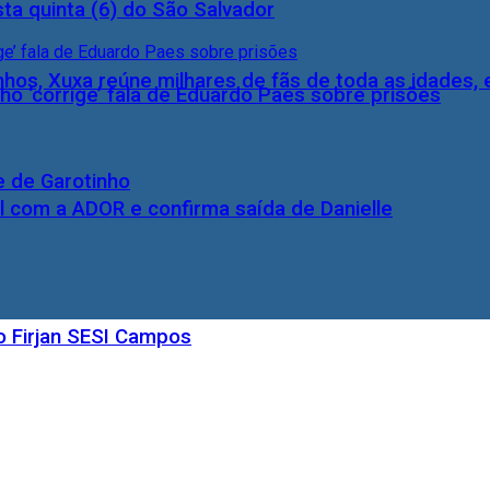
ta quinta (6) do São Salvador
inhos, Xuxa reúne milhares de fãs de toda as idades,
ho ‘corrige’ fala de Eduardo Paes sobre prisões
e de Garotinho
l com a ADOR e confirma saída de Danielle
o Firjan SESI Campos