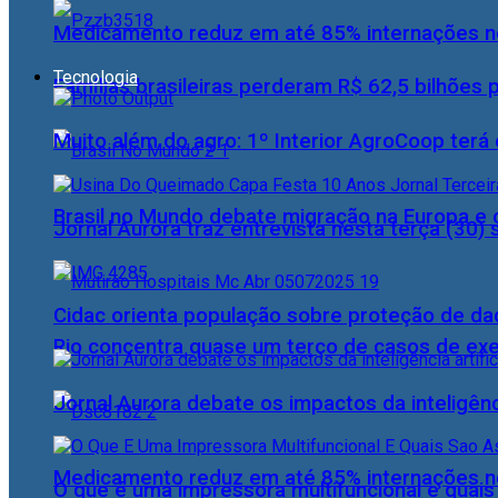
Medicamento reduz em até 85% internações no
Tecnologia
Famílias brasileiras perderam R$ 62,5 bilhões
Muito além do agro: 1º Interior AgroCoop terá 
Brasil no Mundo debate migração na Europa e 
Jornal Aurora traz entrevista nesta terça (3
Cidac orienta população sobre proteção de da
Rio concentra quase um terço de casos de exer
Jornal Aurora debate os impactos da inteligênci
Medicamento reduz em até 85% internações no
O que é uma impressora multifuncional e quai