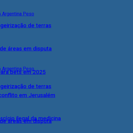
geirização de terras
 de áreas em disputa
 para bets em 2025
geirização de terras
conflito em Jerusalém
cício ilegal da medicina
 de áreas em disputa