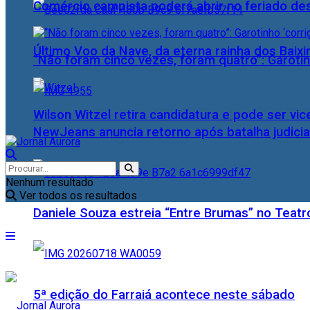
Comércio campista poderá abrir no feriado des
Último Voo da Nave, da eterna rainha dos Baix
“Não foram cinco vezes, foram quatro”: Garotin
Wilson Witzel retira candidatura e pode ser vic
NewJeans anuncia retorno após batalha judicia
Nenhum resultado
Ver todos os resultados
Daniele Souza estreia “Entre Brumas” no Teatr
5ª edição do Farraiá acontece neste sábado