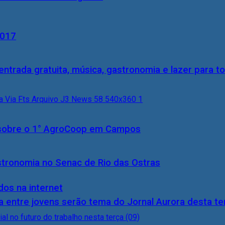
2017
entrada gratuita, música, gastronomia e lazer para to
0) sobre o 1° AgroCoop em Campos
stronomia no Senac de Rio das Ostras
dos na internet
 entre jovens serão tema do Jornal Aurora desta ter