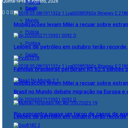
Quinta-feira, 6 Agosto, 2026
Política
Saúde
Geral
Mundo
Mobilizações levam Milei a recuar sobre estran
Polícia
Política
Leilões de petróleo em outubro terão recorde
Saúde
Famílias brasileiras perderam R$ 62,5 bilhões
Mobilizações levam Milei a recuar sobre estran
Brasil no Mundo debate migração na Europa e 
Rio concentra quase um terço de casos de exer
Leilões de petróleo em outubro terão recorde