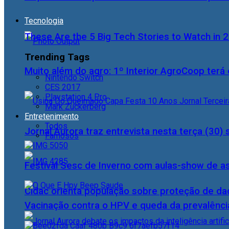
Tecnologia
These Are the 5 Big Tech Stories to Watch in 
Trending Tags
Muito além do agro: 1º Interior AgroCoop terá 
Nintendo Switch
CES 2017
Playstation 4 Pro
Mark Zuckerberg
Entretenimento
Todos
Jornal Aurora traz entrevista nesta terça (3
Famosos
Festival Sesc de Inverno com aulas-show de a
Cidac orienta população sobre proteção de da
Vacinação contra o HPV e queda da prevalência