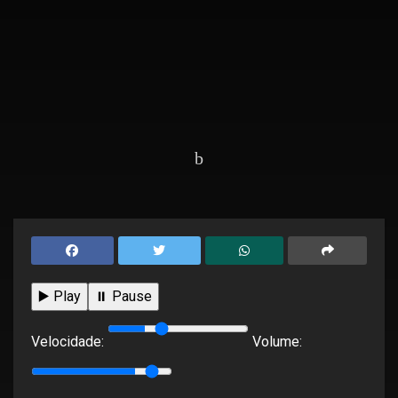
Home
Editorias
Educação
▶️ Play
⏸️ Pause
Velocidade:
Volume: