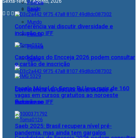
Sexta-feira, 7 Agosto, 2026
Política
Saúde
Geral
Mundo
Conferência vai discutir diversidade e
inclusão no IFF
Polícia
Política
Candidatos do Encceja 2026 podem consultar
Saúde
o cartão de inscrição
Escola Móvel do Senac RJ leva mais de 160
Conferência vai discutir diversidade e
vagas em cursos gratuitos ao noroeste
fluminense
inclusão no IFF
Saeb 2025: Brasil recupera nível pré-
pandemia, mas ainda tem gargalos