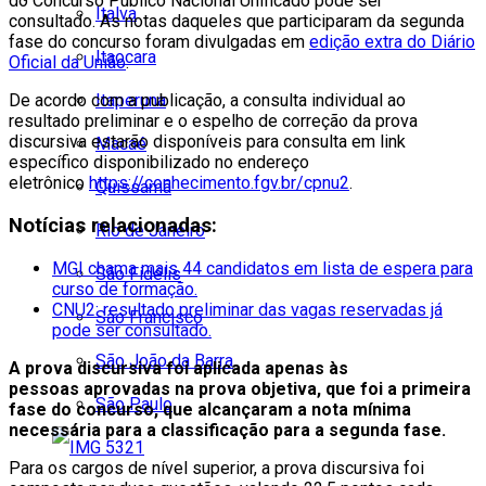
do Concurso Público Nacional Unificado pode ser
Italva
consultado. As notas daqueles que participaram da segunda
fase do concurso foram divulgadas em
edição extra do Diário
Itaocara
Oficial da União
.
Itaperuna
De acordo com a publicação, a consulta individual ao
resultado preliminar e o espelho de correção da prova
discursiva estarão disponíveis para consulta em link
Macaé
específico disponibilizado no endereço
eletrônico
https://conhecimento.fgv.br/cpnu2
.
Quissamã
Notícias relacionadas:
Rio de Janeiro
MGI chama mais 44 candidatos em lista de espera para
São Fidélis
curso de formação.
CNU2: resultado preliminar das vagas reservadas já
São Francisco
pode ser consultado.
São João da Barra
A prova discursiva foi aplicada apenas às
pessoas aprovadas na prova objetiva, que foi a primeira
São Paulo
fase do concurso, que alcançaram a nota mínima
necessária para a classificação para a segunda fase.
Para os cargos de nível superior, a prova discursiva foi