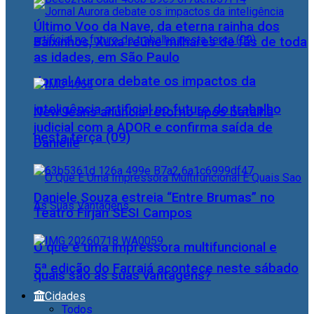
Último Voo da Nave, da eterna rainha dos
Baixinhos, Xuxa reúne milhares de fãs de toda
as idades, em São Paulo
Jornal Aurora debate os impactos da
inteligência artificial no futuro do trabalho
NewJeans anuncia retorno após batalha
judicial com a ADOR e confirma saída de
nesta terça (09)
Danielle
Daniele Souza estreia “Entre Brumas” no
Teatro Firjan SESI Campos
O que é uma impressora multifuncional e
5ª edição do Farraiá acontece neste sábado
quais são as suas vantagens?
Cidades
Todos