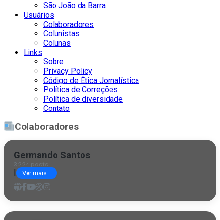
São João da Barra
Usuários
Colaboradores
Colunistas
Colunas
Links
Sobre
Privacy Policy
Código de Ética Jornalística
Política de Correções
Política de diversidade
Contato
Colaboradores
Germando Santos
3224 posts
|
Ver mais...