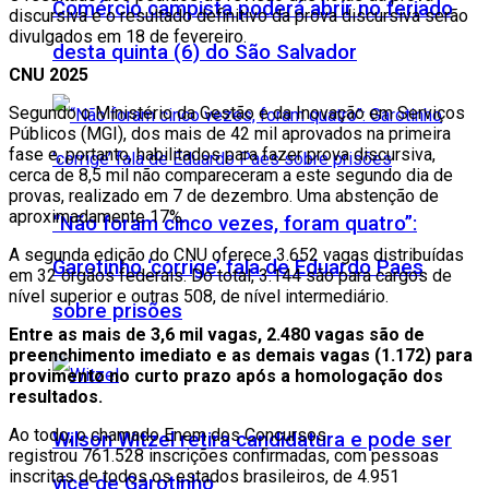
Comércio campista poderá abrir no feriado
discursiva e o resultado definitivo da prova discursiva serão
divulgados em 18 de fevereiro.
desta quinta (6) do São Salvador
CNU 2025
Segundo o Ministério da Gestão e da Inovação em Serviços
Públicos (MGI), dos mais de 42 mil aprovados na primeira
fase e, portanto, habilitados para fazer prova discursiva,
cerca de 8,5 mil não compareceram a este segundo dia de
provas, realizado em 7 de dezembro. Uma abstenção de
aproximadamente 17%.
“Não foram cinco vezes, foram quatro”:
A segunda edição do CNU oferece 3.652 vagas distribuídas
Garotinho ‘corrige’ fala de Eduardo Paes
em 32 órgãos federais. Do total, 3.144 são para cargos de
nível superior e outras 508, de nível intermediário.
sobre prisões
Entre as mais de 3,6 mil vagas, 2.480 vagas são de
preenchimento imediato e as demais vagas (1.172) para
provimento no curto prazo após a homologação dos
resultados​.
Ao todo, o chamado Enem dos Concursos
Wilson Witzel retira candidatura e pode ser
registrou 761.528 inscrições confirmadas, com pessoas
inscritas de todos os estados brasileiros, de 4.951
vice de Garotinho