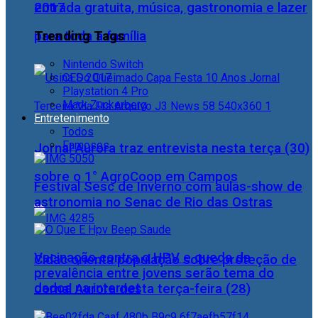
2017
entrada gratuita, música, gastronomia e lazer
Trending Tags
para toda a família
Nintendo Switch
CES 2017
Playstation 4 Pro
Mark Zuckerberg
Entretenimento
Todos
Famosos
Jornal Aurora traz entrevista nesta terça (30)
sobre o 1° AgroCoop em Campos
Festival Sesc de Inverno com aulas-show de
astronomia no Senac de Rio das Ostras
Vacinação contra o HPV e queda da
Cidac orienta população sobre proteção de
prevalência entre jovens serão tema do
dados na internet
Jornal Aurora desta terça-feira (28)