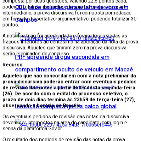
composta por duas questões, valendo 22,5 pontos cada,
podendo totalizar 45 pontos. Já para os cargos de nível
CDL pede solução para a falta de voos em
intermediário, a prova discursiva foi composta por redação
em formato dissertativo-argumentativo, podendo totalizar 30
Campos
pontos.
A nota final não foi arredondada e foram desprezadas as
frações inferiores ao centésimo na apuração da nota da prova
discursiva. Aqueles que tiraram zero na prova discursiva
serão eliminados do concurso.
PRF apreende droga escondida em
Recurso
compartimento oculto de veículo em Macaé
Aqueles que não concordarem com a nota preliminar da
prova discursiva poderão entrar com eventuais pedidos
de revisão das notas a partir de 0h desta segunda-feira
(26). De acordo com o edital do processo seletivo, o
prazo de dois dias termina às 23h59 de terça-feira (27),
observando o horário de Brasília.
Inovação campista ganha palco global
Os eventuais pedidos de revisão das notas da discursiva
devem ser interpostos na área do candidato, com login e
senha da plataforma Gov.br.
O resultado dos pedidos de revisão das notas da prova