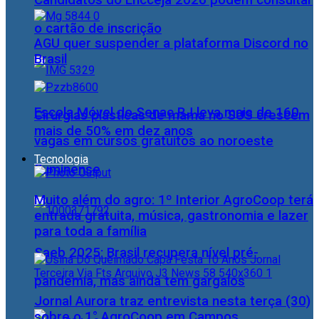
Candidatos do Encceja 2026 podem consultar
o cartão de inscrição
AGU quer suspender a plataforma Discord no
Brasil
Escola Móvel do Senac RJ leva mais de 160
Cirurgias plásticas de mama no SUS crescem
mais de 50% em dez anos
vagas em cursos gratuitos ao noroeste
Tecnologia
fluminense
Muito além do agro: 1º Interior AgroCoop terá
entrada gratuita, música, gastronomia e lazer
para toda a família
Saeb 2025: Brasil recupera nível pré-
pandemia, mas ainda tem gargalos
Jornal Aurora traz entrevista nesta terça (30)
sobre o 1° AgroCoop em Campos