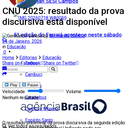
Teatro Firjan SESI Campos
CNU 2025: resultado da prova
discursiva está disponível
5ª edição do Farraiá acontece neste sábado
by
Germando Santos
24 de Janeiro, 2026
in
Educação
Cidades
0
Home
Editorias
Educação
Todos
Share on Facebook
Share on Twitter
Cambuci
Play
Pause
Campos
Velocidade:
Volume:
Carapebus
Nenhum resultado
Cardoso Moreira
Espírito Santo
O resultado preliminar da prova discursiva da segunda edição
Ver todos os resultados