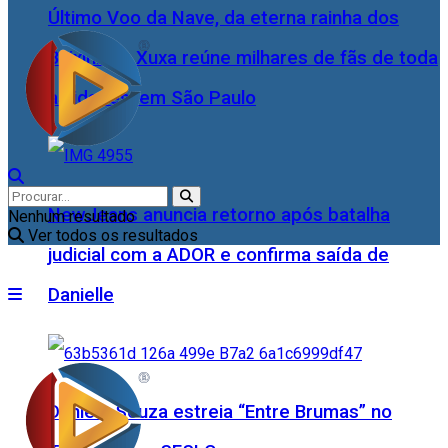
Último Voo da Nave, da eterna rainha dos
Baixinhos, Xuxa reúne milhares de fãs de toda
as idades, em São Paulo
NewJeans anuncia retorno após batalha
Nenhum resultado
Ver todos os resultados
judicial com a ADOR e confirma saída de
Danielle
Daniele Souza estreia “Entre Brumas” no