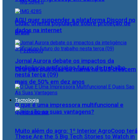
AGU quer suspender a plataforma Discord no
Cidac orienta população sobre proteção de
dados na internet
Brasil
Jornal Aurora debate os impactos da
inteligência artificial no futuro do trabalho
Cirurgias plásticas de mama no SUS crescem
nesta terça (09)
mais de 50% em dez anos
Tecnologia
O que é uma impressora multifuncional e
quais são as suas vantagens?
Muito além do agro: 1º Interior AgroCoop terá
These Are the 5 Big Tech Stories to Watch in