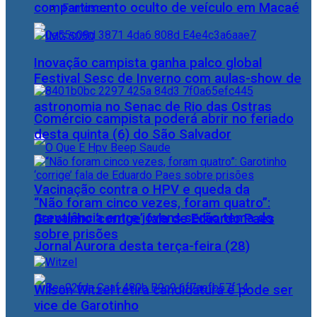
compartimento oculto de veículo em Macaé
Famosos
Inovação campista ganha palco global
Festival Sesc de Inverno com aulas-show de
astronomia no Senac de Rio das Ostras
Comércio campista poderá abrir no feriado
desta quinta (6) do São Salvador
Vacinação contra o HPV e queda da
“Não foram cinco vezes, foram quatro”:
prevalência entre jovens serão tema do
Garotinho ‘corrige’ fala de Eduardo Paes
sobre prisões
Jornal Aurora desta terça-feira (28)
Wilson Witzel retira candidatura e pode ser
vice de Garotinho