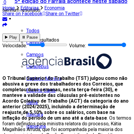
5ª edição do Farraiá acontece neste sábado
0
Home
Editorias
Economia
Nenhum resultado
Share on Facebook
Share on Twitter
Cidades
Todos
▶️ Play
⏸️ Pause
Ver todos os resultados
Cambuci
Velocidade:
Volume:
Campos
Carapebus
O Tribunal Superior do Trabalho (TST) julgou como não
Cardoso Moreira
abusiva a greve dos trabalhadores dos Correios, que
completou duas semanas, nesta terça-feira (30), e
Espírito Santo
manteve a validade das cláusulas pré-existentes no
Acordo Coletivo de Trabalho (ACT) da categoria do ano
Italva
anterior (2024/2025), incluindo a determinação de
reajuste de 5,10% sobre os salários, com base na
Itaocara
inflação do período de um ano até a data-base
. Os termos
foram definidos pela ministra relatora do processo, Kátia
Itaperuna
Magalhães Arruda, que foi acompanhada pela maioria dos