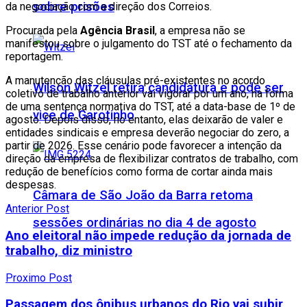
sobre prisões
da negociação com a direção dos Correios.
Procurada pela
Agência Brasil
, a empresa não se
manifestou sobre o julgamento do TST até o fechamento da
reportagem.
A manutenção das cláusulas pré-existentes no acordo
Wilson Witzel retira candidatura e pode ser
coletivo de trabalho anterior vai vigorar por um ano, na forma
de uma sentença normativa do TST, até a data-base de 1º de
vice de Garotinho
agosto. Depois disso, no entanto, elas deixarão de valer e
entidades sindicais e empresa deverão negociar do zero, a
partir de 2026. Esse cenário pode favorecer a intenção da
direção da empresa de flexibilizar contratos de trabalho, com
redução de benefícios como forma de cortar ainda mais
despesas.
Câmara de São João da Barra retoma
Anterior Post
sessões ordinárias no dia 4 de agosto
Ano eleitoral não impede redução da jornada de
trabalho, diz ministro
Proximo Post
Passagem dos ônibus urbanos do Rio vai subir