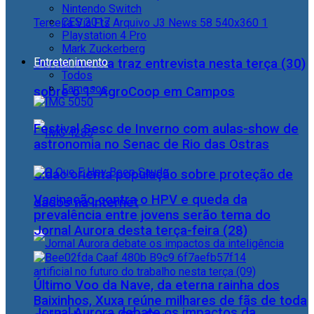
Nintendo Switch
CES 2017
Playstation 4 Pro
Mark Zuckerberg
Entretenimento
Jornal Aurora traz entrevista nesta terça (30)
Todos
Famosos
sobre o 1° AgroCoop em Campos
Festival Sesc de Inverno com aulas-show de
astronomia no Senac de Rio das Ostras
Cidac orienta população sobre proteção de
Vacinação contra o HPV e queda da
dados na internet
prevalência entre jovens serão tema do
Jornal Aurora desta terça-feira (28)
Último Voo da Nave, da eterna rainha dos
Baixinhos, Xuxa reúne milhares de fãs de toda
Jornal Aurora debate os impactos da