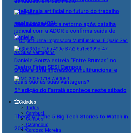
as idades, em São Paulo
inteligência artificial no futuro do trabalho
nesta terça (09)
NewJeans anuncia retorno após batalha
judicial com a ADOR e confirma saída de
Danielle
Daniele Souza estreia “Entre Brumas” no
Teatro Firjan SESI Campos
O que é uma impressora multifuncional e
quais são as suas vantagens?
5ª edição do Farraiá acontece neste sábado
Cidades
Todos
Cambuci
These Are the 5 Big Tech Stories to Watch in
Campos
Carapebus
2017
Cardoso Moreira