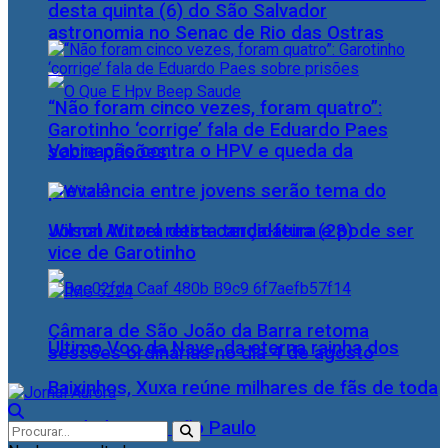
desta quinta (6) do São Salvador
astronomia no Senac de Rio das Ostras
“Não foram cinco vezes, foram quatro”:
Garotinho ‘corrige’ fala de Eduardo Paes
Vacinação contra o HPV e queda da
sobre prisões
prevalência entre jovens serão tema do
Wilson Witzel retira candidatura e pode ser
Jornal Aurora desta terça-feira (28)
vice de Garotinho
Câmara de São João da Barra retoma
Último Voo da Nave, da eterna rainha dos
sessões ordinárias no dia 4 de agosto
Baixinhos, Xuxa reúne milhares de fãs de toda
as idades, em São Paulo