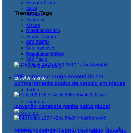
Espírito Santo
Italva
Trending Tags
Itaocara
Itaperuna
Macaé
Nintendo Switch
Quissamã
Rio de Janeiro
CES 2017
São Fidélis
São Francisco
São João da Barra
Playstation 4 Pro
São Paulo
Mark Zuckerberg
PRF apreende droga escondida em
Entretenimento
compartimento oculto de veículo em Macaé
Todos
Famosos
Inovação campista ganha palco global
Comércio campista poderá abrir no feriado
Festival Sesc de Inverno com aulas-show de