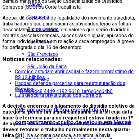
demais ministros da Seção Especializada de Dissídios
Macaé
Coletivos (SDC) da Corte trabalhista.
Quissamã
Apesar da declaração de legalidade do movimento paredista,
trabalhadores que paralisaram as atividades terão as faltas
Rio de Janeiro
descontadas nos salários, em valores que serão divididos
em três parcelas mensais, sucessivas e iguais, apurados de
forma individualizada em relação à cada empregado. A greve
São Fidélis
foi deflagrada o dia 16 de dezembro.
São Francisco
Notícias relacionadas:
São João da Barra
Correios estudam abrir capital e fazem empréstimo de
R$ 12 bilhões.
São Paulo
Haddad defende parcerias para reestruturação dos
Correios.
Lula descarta privatização dos Correios.
A decisão encerrou o julgamento do dissídio coletivo da
PRF apreende droga escondida em
categoria, pondo fim a uma campanha salarial cuja data-
base (referência para os reajustes) estava fixada no 1º
compartimento oculto de veículo em Macaé
de agosto. Com o fim do julgamento, os trabalhadores
devem retomar o trabalho normalmente nesta quarta-
feira (31).
Na semana passada, a relatora já havia