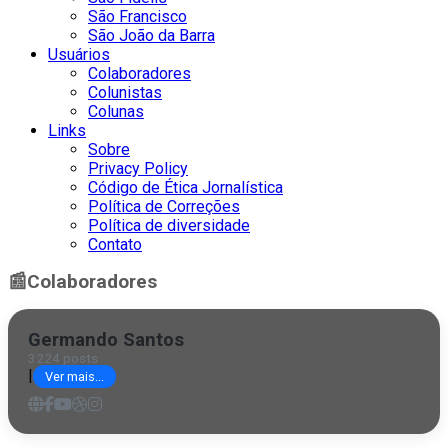
São Francisco
São João da Barra
Usuários
Colaboradores
Colunistas
Colunas
Links
Sobre
Privacy Policy
Código de Ética Jornalística
Política de Correções
Política de diversidade
Contato
📰
Colaboradores
Germando Santos
3224 posts
|
Ver mais...