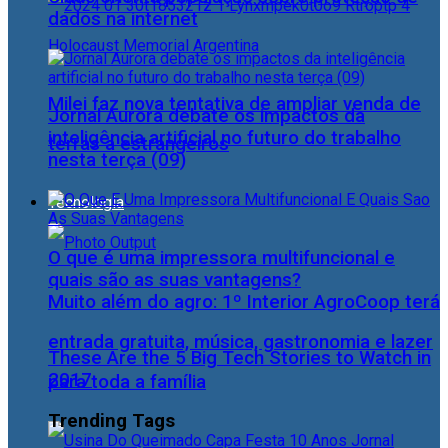
dados na internet
Milei faz nova tentativa de ampliar venda de
Jornal Aurora debate os impactos da
inteligência artificial no futuro do trabalho
terras a estrangeiros
nesta terça (09)
Tecnologia
O que é uma impressora multifuncional e
quais são as suas vantagens?
Muito além do agro: 1º Interior AgroCoop terá
entrada gratuita, música, gastronomia e lazer
These Are the 5 Big Tech Stories to Watch in
2017
para toda a família
Trending Tags