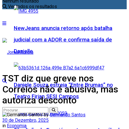
Nenhum resultado
Ver todos os resultados
NewJeans anuncia retorno após batalha
judicial com a ADOR e confirma saída de
Danielle
TST diz que greve nos
Daniele Souza estreia “Entre Brumas” no
Correios não é abusiva, mas
Teatro Firjan SESI Campos
autoriza desconto
by
Germando Santos
30 de Dezembro, 2025
in
Economia