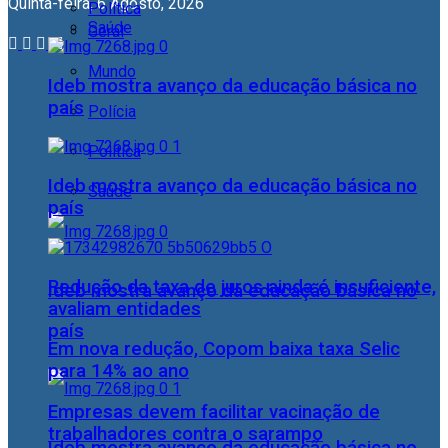
Quinta-feira, 6 Agosto, 2026
Política
Saúde
Geral
Mundo
Ideb mostra avanço da educação básica no
país
Polícia
Política
Ideb mostra avanço da educação básica no
Saúde
país
Redução da taxa de juros ainda é insuficiente,
Ideb mostra avanço da educação básica no
avaliam entidades
país
Em nova redução, Copom baixa taxa Selic
para 14% ao ano
Empresas devem facilitar vacinação de
trabalhadores contra o sarampo