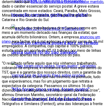
determinado que
80% do efetivo dos Correios fosse mantido
,
dado o caráter essencial do serviço postal. A greve estava
concentrada em nove estados: Ceará, Paraíba, Mato Grosso,
Inovação campista ganha palco global
Minas Gerais, Rio de Janeiro, São Paulo, Paraná, Santa
Catarina e Rio Grande do Sul.
A mobilização dos trabalhadores dos Correios ocorre em
meio a um momento delicado nas finanças da estatal, que
acumula déficits bilionários. Ontem, a empresa
anunciou um
plano
para fechar até 6 mil agências e demitir cerca de 15 mil
Comércio campista poderá abrir no feriado
empregados. A companhia, cujo capital é 100% público,
estuda ainda um aporte de R$ 12 bilhões por meio de linhas
desta quinta (6) do São Salvador
de crédito abertas nos maiores bancos do país.
“O resultado reflete aquilo que nós vínhamos trabalhando,
cobrando da empresa, e retratamos tudo isso aqui dentro do
TST, que é a garantia dos nossos direitos, com a garantia da
reposição salarial. Claro que não tivemos, na plenitude, tudo
que esperávamos, mas foi um julgamento que retrata a
expectativa da categoria. Passamos os últimos 16 dias
“Não foram cinco vezes, foram quatro”:
dizendo que a categoria não é responsável por essa crise”,
afirmou Emerson Marinho, secretário-geral da Federação
Garotinho ‘corrige’ fala de Eduardo Paes
Nacional dos Trabalhadores em Empresas de Correios e
Telégrafos e Similares (Fentect), uma das lideranças à frente