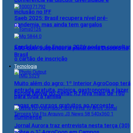
Conferência vai discutir diversidade e
inclusão no IFF
Saeb 2025: Brasil recupera nível pré-
pandemia, mas ainda tem gargalos
Candidatos do Encceja 2026 podem consultar
AGU quer suspender a plataforma Discord no
Brasil
o cartão de inscrição
Tecnologia
Muito além do agro: 1º Interior AgroCoop terá
entrada gratuita, música, gastronomia e lazer
Escola Móvel do Senac RJ leva mais de 160
para toda a família
vagas em cursos gratuitos ao noroeste
fluminense
Jornal Aurora traz entrevista nesta terça (30)
sobre o 1° AgroCoop em Campos