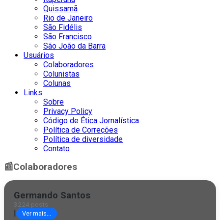
Quissamã
Rio de Janeiro
São Fidélis
São Francisco
São João da Barra
Usuários
Colaboradores
Colunistas
Colunas
Links
Sobre
Privacy Policy
Código de Ética Jornalística
Política de Correções
Política de diversidade
Contato
📰
Colaboradores
Germando Santos
3224 posts
|
Ver mais...