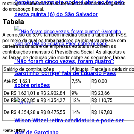
Comércio campista poderá abrir no feriado
restringe o aumento real ao teto de crescimento de gastos
do arcabouço fiscal.
desta quinta (6) do São Salvador
Tabela
A correção de 3,9% também incidirá sobre a tabela do INSS,
por meio da qual os trabalhadores da iniciativa privada com
carteira assinada e de empresas estatais recolhem as
contribuições mensais à Previdência Social. As alíquotas e
as faixas de dedução vão incidir sobre as seguintes faixas:
“Não foram cinco vezes, foram quatro”:
Salário de contribuições
Alíquota
Parcela a deduzir d
Garotinho ‘corrige’ fala de Eduardo Paes
Até R$ 1.621
7,5%
R$ 0,00
sobre prisões
De R$ 1.621,01 a R$ 2.902,84
9%
R$ 23,66
De R$ 2.902,85 a R$ 4.354,27
12%
R$ 110,75
De R$ 4.354,28 a R$ 8.475,55
14%
R$ 197,83
Wilson Witzel retira candidatura e pode ser
Fonte : INSS
vice de Garotinho