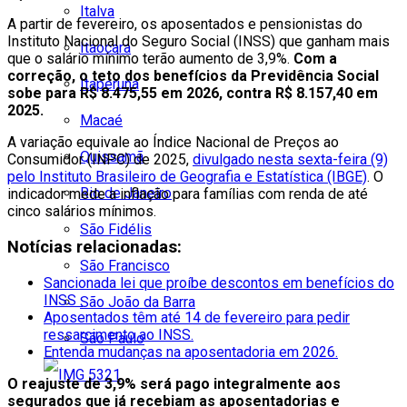
Italva
A partir de fevereiro, os aposentados e pensionistas do
Instituto Nacional do Seguro Social (INSS) que ganham mais
Itaocara
que o salário mínimo terão aumento de 3,9%.
Com a
correção, o teto dos benefícios da Previdência Social
Itaperuna
sobe para R$ 8.475,55 em 2026, contra R$ 8.157,40 em
2025.
Macaé
A variação equivale ao Índice Nacional de Preços ao
Quissamã
Consumidor (INPC) de 2025,
divulgado nesta sexta-feira (9)
pelo Instituto Brasileiro de Geografia e Estatística (IBGE)
. O
Rio de Janeiro
indicador mede a inflação para famílias com renda de até
cinco salários mínimos.
São Fidélis
Notícias relacionadas:
São Francisco
Sancionada lei que proíbe descontos em benefícios do
INSS .
São João da Barra
Aposentados têm até 14 de fevereiro para pedir
ressarcimento ao INSS.
São Paulo
Entenda mudanças na aposentadoria em 2026.
O reajuste de 3,9% será pago integralmente aos
segurados que já recebiam as aposentadorias e