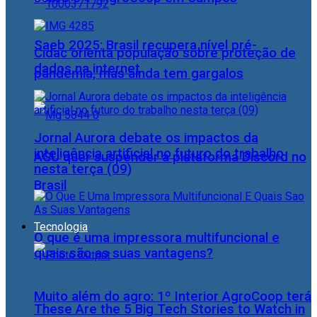
Saeb 2025: Brasil recupera nível pré-
Cidac orienta população sobre proteção de
dados na internet
pandemia, mas ainda tem gargalos
Jornal Aurora debate os impactos da
inteligência artificial no futuro do trabalho
AGU quer suspender a plataforma Discord no
nesta terça (09)
Brasil
Tecnologia
O que é uma impressora multifuncional e
quais são as suas vantagens?
Muito além do agro: 1º Interior AgroCoop terá
These Are the 5 Big Tech Stories to Watch in