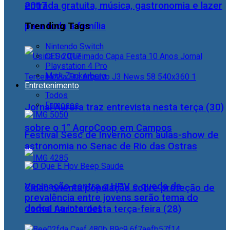
2017
entrada gratuita, música, gastronomia e lazer
Trending Tags
para toda a família
Nintendo Switch
CES 2017
Playstation 4 Pro
Mark Zuckerberg
Entretenimento
Todos
Famosos
Jornal Aurora traz entrevista nesta terça (30)
sobre o 1° AgroCoop em Campos
Festival Sesc de Inverno com aulas-show de
astronomia no Senac de Rio das Ostras
Vacinação contra o HPV e queda da
Cidac orienta população sobre proteção de
prevalência entre jovens serão tema do
dados na internet
Jornal Aurora desta terça-feira (28)