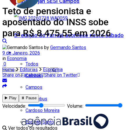
Teatro Firjan SESI Campos
Teto de pensionista e
aposentado do INSS sobe
para R$ 8.475,55 em 2026
5ª edição do Farraiá acontece neste sábado
by
Germando Santos
Cidades
9 de Janeiro, 2026
in
Economia
Todos
0
Home
Editorias
Economia
Share on Facebook
Share on Twitter
Cambuci
Campos
▶️ Play
⏸️ Pause
Carapebus
Nenhum resultado
Velocidade:
Volume:
Cardoso Moreira
Espírito Santo
Ver todos os resultados