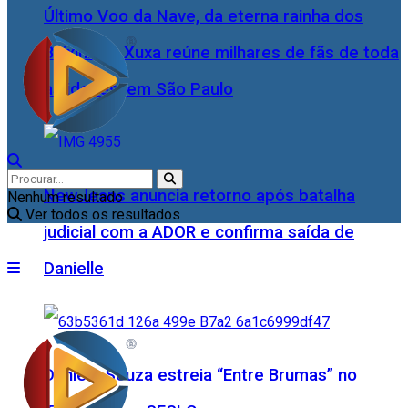
Último Voo da Nave, da eterna rainha dos
Baixinhos, Xuxa reúne milhares de fãs de toda
as idades, em São Paulo
NewJeans anuncia retorno após batalha
Nenhum resultado
Ver todos os resultados
judicial com a ADOR e confirma saída de
Danielle
Daniele Souza estreia “Entre Brumas” no