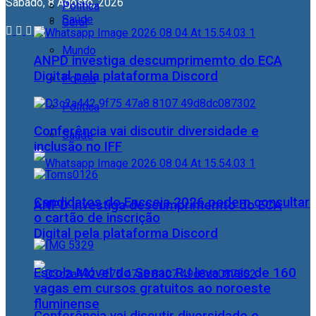
Sábado, 8 Agosto, 2026
Política
Saúde
Geral
Mundo
ANPD investiga descumprimemto do ECA
Digital pela plataforma Discord
Polícia
Política
Conferência vai discutir diversidade e
Saúde
inclusão no IFF
Candidatos do Encceja 2026 podem consultar
ANPD investiga descumprimemto do ECA
o cartão de inscrição
Digital pela plataforma Discord
Escola Móvel do Senac RJ leva mais de 160
vagas em cursos gratuitos ao noroeste
fluminense