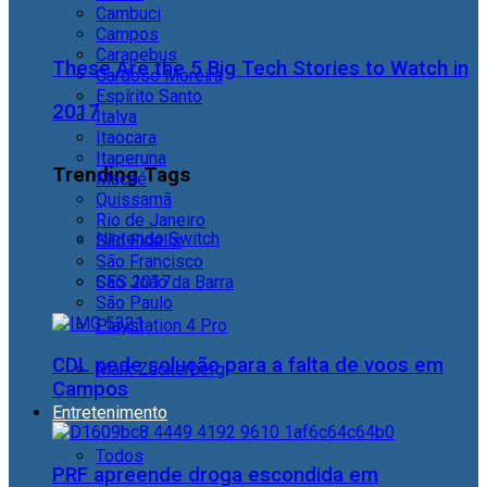
Cambuci
Campos
Carapebus
These Are the 5 Big Tech Stories to Watch in
Cardoso Moreira
Espírito Santo
2017
Italva
Itaocara
Itaperuna
Trending Tags
Macaé
Quissamã
Rio de Janeiro
Nintendo Switch
São Fidélis
São Francisco
São João da Barra
CES 2017
São Paulo
Playstation 4 Pro
CDL pede solução para a falta de voos em
Mark Zuckerberg
Campos
Entretenimento
Todos
PRF apreende droga escondida em