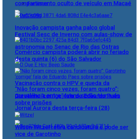
compartimento oculto de veículo em Macaé
Famosos
Inovação campista ganha palco global
Festival Sesc de Inverno com aulas-show de
astronomia no Senac de Rio das Ostras
Comércio campista poderá abrir no feriado
desta quinta (6) do São Salvador
Vacinação contra o HPV e queda da
“Não foram cinco vezes, foram quatro”:
prevalência entre jovens serão tema do
Garotinho ‘corrige’ fala de Eduardo Paes
sobre prisões
Jornal Aurora desta terça-feira (28)
Wilson Witzel retira candidatura e pode ser
vice de Garotinho