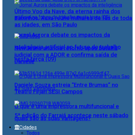
Último Voo da Nave, da eterna rainha dos
Baixinhos, Xuxa reúne milhares de fãs de toda
as idades, em São Paulo
Jornal Aurora debate os impactos da
inteligência artificial no futuro do trabalho
NewJeans anuncia retorno após batalha
judicial com a ADOR e confirma saída de
nesta terça (09)
Danielle
Daniele Souza estreia “Entre Brumas” no
Teatro Firjan SESI Campos
O que é uma impressora multifuncional e
5ª edição do Farraiá acontece neste sábado
quais são as suas vantagens?
Cidades
Todos