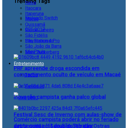
Trending Tags
Italva
Itaocara
Itaperuna
Nintendo Switch
Macaé
Quissamã
CES 2017
Rio de Janeiro
São Fidélis
Playstation 4 Pro
São Francisco
São João da Barra
São Paulo
Mark Zuckerberg
Entretenimento
PRF apreende droga escondida em
compartimento oculto de veículo em Macaé
Todos
Famosos
Inovação campista ganha palco global
Festival Sesc de Inverno com aulas-show de
Comércio campista poderá abrir no feriado
desta quinta (6) do São Salvador
astronomia no Senac de Rio das Ostras