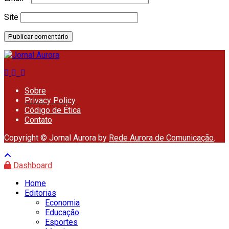
Site
Sobre
Privacy Policy
Código de Ética
Contato
Copyright © Jornal Aurora by
Rede Aurora de Comunicação
.
Dashboard
Home
Editorias
Economia
Educação
Esportes