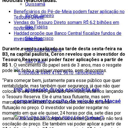
Notícias relacionadas:
Quissamã
Beneficiários do Pé-de-Meia podem fazer aplicação no
Rio de Janeiro
Tesouro Direto.
Vendas do Tesouro Direto somam R$ 6,2 bilhões em
São Fidélis
novembro.
Haddad propõe que Banco Central fiscalize fundos de
São Francisco
investimentos.
Durante evento realizado na tarde desta sexta-feira na
São João da Barra
B3, na capital paulista, Ceron revelou que o investidor do
Tesouro Reserva vai poder fazer aplicações a partir de
São Paulo
R$ 1.
O vencimento do papel será de 3 anos, mas o resgate
pode ser feito a qualquer momento, sem descontos.
“Para começar bem, justamente para esse público que quer
rentabilidade, mas também quer segurança, já que não quer
PRF apreende droga escondida em
colocar o seu dinheiro guardado em risco, estamos lançando
o Tesouro Reserva. Ele é uma taxa flutuante, mas sem
compartimento oculto de veículo em Macaé
marcação do mercado. Ele não vai ter risco de ter uma
flutuação no preço. O investidor vai poder resgatar no
momento em que ele quiser, 24 horas por dia, sete dias por
semana. Ele vai poder comprar ou vender [o título] e não terá
oscilação de preço. Ele também vai poder aplicar a partir de