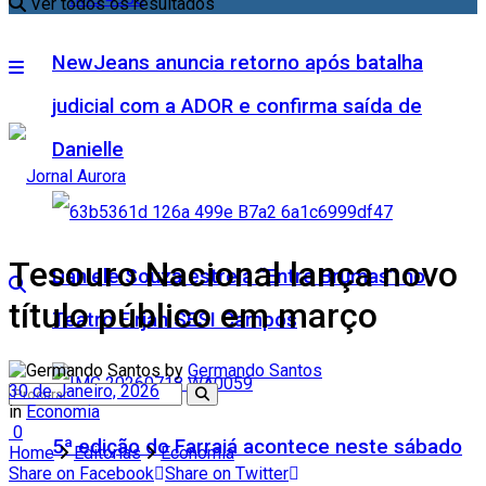
Ver todos os resultados
NewJeans anuncia retorno após batalha
judicial com a ADOR e confirma saída de
Danielle
Tesouro Nacional lança novo
Daniele Souza estreia “Entre Brumas” no
título público em março
Teatro Firjan SESI Campos
by
Germando Santos
30 de Janeiro, 2026
in
Economia
0
5ª edição do Farraiá acontece neste sábado
Home
Editorias
Economia
Share on Facebook
Share on Twitter