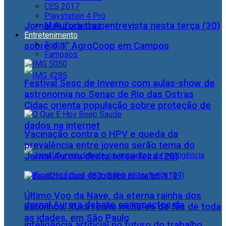
CES 2017
Playstation 4 Pro
Jornal Aurora traz entrevista nesta terça (30)
Mark Zuckerberg
Entretenimento
Todos
sobre o 1° AgroCoop em Campos
Famosos
Festival Sesc de Inverno com aulas-show de
astronomia no Senac de Rio das Ostras
Cidac orienta população sobre proteção de
dados na internet
Vacinação contra o HPV e queda da
prevalência entre jovens serão tema do
Jornal Aurora desta terça-feira (28)
Último Voo da Nave, da eterna rainha dos
Jornal Aurora debate os impactos da
Baixinhos, Xuxa reúne milhares de fãs de toda
as idades, em São Paulo
inteligência artificial no futuro do trabalho