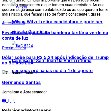
sabiam disso. É muito importante que as pessoas façam
escolhas conscientes e que tomem suas decisões. As que
querem segurança com rentabilidade ou as que querem tomar
mais riscos, que façam isso de forma consciente”, disse.
Wilson Witzel retira candidatura e pode ser
Anterior Post
vice de Garotinho
Fevereiro seguirá com bandeira tarifária verde na
conta de luz
Proximo Post
Dólar sobe para R$ 5,24 após indicação de Trump
Câmara de São João da Barra retoma
ao BC dos EUA
sessões ordinárias no dia 4 de agosto
Germando Santos
Jornalista e Apresentador
Relacionada
Postagens