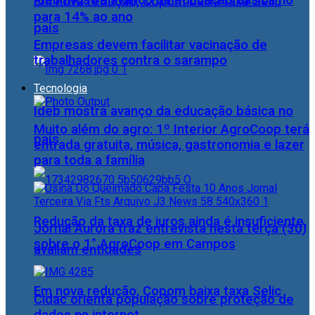
Ideb mostra avanço da educação básica no
Em nova redução, Copom baixa taxa Selic
para 14% ao ano
país
Empresas devem facilitar vacinação de
trabalhadores contra o sarampo
Tecnologia
Ideb mostra avanço da educação básica no
Muito além do agro: 1º Interior AgroCoop terá
país
entrada gratuita, música, gastronomia e lazer
para toda a família
Redução da taxa de juros ainda é insuficiente,
Jornal Aurora traz entrevista nesta terça (30)
sobre o 1° AgroCoop em Campos
avaliam entidades
Em nova redução, Copom baixa taxa Selic
Cidac orienta população sobre proteção de
dados na internet