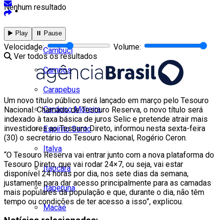
Nenhum resultado
Cidades
Todos
▶️ Play
⏸️ Pause
Velocidade:
Volume:
Cambuci
Ver todos os resultados
Campos
Carapebus
Um novo título público será lançado em março pelo Tesouro
Cardoso Moreira
Nacional. Chamado de Tesouro Reserva, o novo título será
indexado à taxa básica de juros Selic e pretende atrair mais
investidores ao Tesouro Direto, informou nesta sexta-feira
Espírito Santo
(30) o secretário do Tesouro Nacional, Rogério Ceron.
Italva
“O Tesouro Reserva vai entrar junto com a nova plataforma do
Tesouro Direto, que vai rodar 24×7, ou seja, vai estar
Itaocara
disponível 24 horas por dia, nos sete dias da semana,
justamente para dar acesso principalmente para as camadas
Itaperuna
mais populares da população e que, durante o dia, não têm
tempo ou condições de ter acesso a isso”, explicou.
Macaé