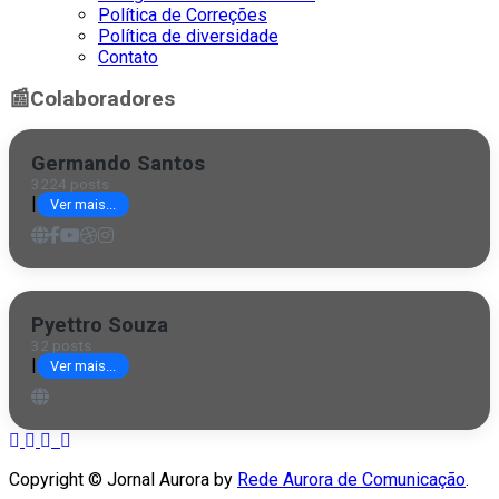
Política de Correções
Política de diversidade
Contato
📰
Colaboradores
Germando Santos
3224 posts
|
Ver mais...
Pyettro Souza
32 posts
|
Ver mais...
Copyright © Jornal Aurora by
Rede Aurora de Comunicação
.