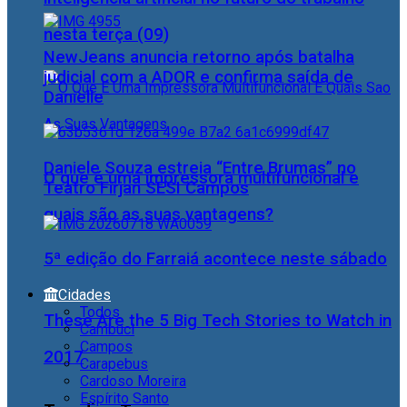
nesta terça (09)
NewJeans anuncia retorno após batalha
judicial com a ADOR e confirma saída de
Danielle
Daniele Souza estreia “Entre Brumas” no
O que é uma impressora multifuncional e
Teatro Firjan SESI Campos
quais são as suas vantagens?
5ª edição do Farraiá acontece neste sábado
Cidades
Todos
These Are the 5 Big Tech Stories to Watch in
Cambuci
Campos
2017
Carapebus
Cardoso Moreira
Espírito Santo