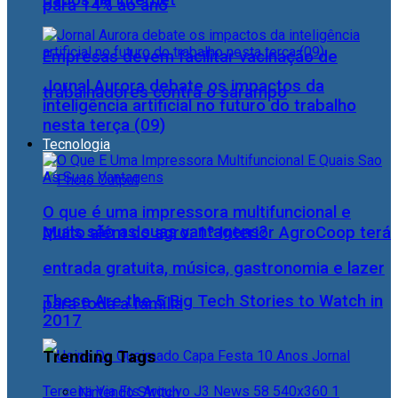
para 14% ao ano
Empresas devem facilitar vacinação de
Jornal Aurora debate os impactos da
trabalhadores contra o sarampo
inteligência artificial no futuro do trabalho
nesta terça (09)
Tecnologia
O que é uma impressora multifuncional e
quais são as suas vantagens?
Muito além do agro: 1º Interior AgroCoop terá
entrada gratuita, música, gastronomia e lazer
These Are the 5 Big Tech Stories to Watch in
para toda a família
2017
Trending Tags
Nintendo Switch