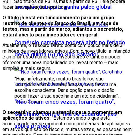
R$ 1. São títulos de R$ 10, mas a partir de R$ 1 ele poderá
Inovação campista ganha palco global
fazer uma aplicação”, explicou.
O título já está em funcionamento para um grupo
restrito de clientes do Banco do Brasil, em fase de
testes, mas a partir de março, adiantou o secretário,
estará aberto para investidores em geral.
Comércio campista poderá abrir no feriado
Atualmente, o Tesouro Direto conta com pouco mais de 3
milhões de investidores ativos. Com o novo título, a intenção
desta quinta (6) do São Salvador
é ampliar esse número de investidores e também poder
oferecer uma nova modalidade de investimento – mais
simples e mais segura.
“Hoje, infelizmente, muitos brasileiros são
induzidos a fazer uma aplicação, sem fazer uma
escolha consciente. Dar a opção para o cidadão
poder fazer a sua escolha é um ato de cidadania”,
“Não foram cinco vezes, foram quatro”:
disse Ceron.
O secretário chamou a atenção para o momento em
Garotinho ‘corrige’ fala de Eduardo Paes
aplicações de ativos.
“Estamos vendo o que está
acontecendo nesse momento com problemas de aplicações
sobre prisões
em ativos que são de risco e, muitas vezes, as pessoas nem