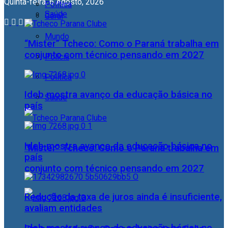
Quinta-feira, 6 Agosto, 2026
Política
Saúde
Geral
Mundo
“Mister” Tcheco: Como o Paraná trabalha em
conjunto com técnico pensando em 2027
Polícia
Política
Ideb mostra avanço da educação básica no
Saúde
país
Ideb mostra avanço da educação básica no
“Mister” Tcheco: Como o Paraná trabalha em
país
conjunto com técnico pensando em 2027
Redução da taxa de juros ainda é insuficiente,
avaliam entidades