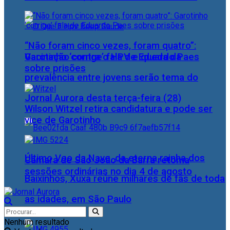
“Não foram cinco vezes, foram quatro”:
Vacinação contra o HPV e queda da
Garotinho ‘corrige’ fala de Eduardo Paes
sobre prisões
prevalência entre jovens serão tema do
Jornal Aurora desta terça-feira (28)
Wilson Witzel retira candidatura e pode ser
vice de Garotinho
Último Voo da Nave, da eterna rainha dos
Câmara de São João da Barra retoma
sessões ordinárias no dia 4 de agosto
Baixinhos, Xuxa reúne milhares de fãs de toda
as idades, em São Paulo
Nenhum resultado