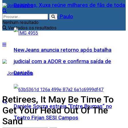
Baixinhos, Xuxa reúne milhares de fãs de toda
as idades, em São Paulo
Nenhum resultado
Ver todos os resultados
NewJeans anuncia retorno após batalha
judicial com a ADOR e confirma saída de
Danielle
Retirees, It May Be Time To
Daniele Souza estreia “Entre Brumas” no
Get Your Head Out Of The
Teatro Firjan SESI Campos
Sand