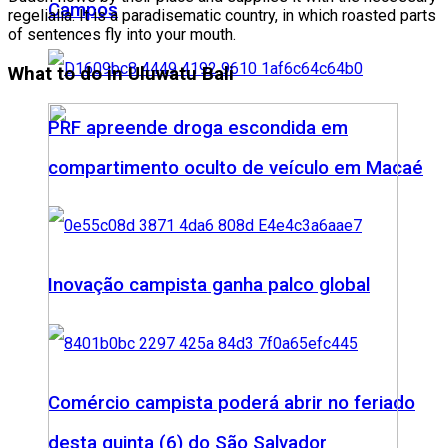
Campos
regelialia. It is a paradisematic country, in which roasted parts
of sentences fly into your mouth.
What to do in Uluwatu Bali
PRF apreende droga escondida em
compartimento oculto de veículo em Macaé
Inovação campista ganha palco global
Comércio campista poderá abrir no feriado
desta quinta (6) do São Salvador