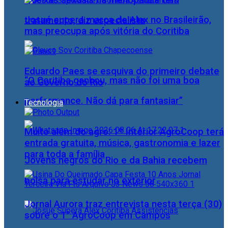
Queixas sexuais na menopausa têm
Josué supera marca de Alex no Brasileirão,
tratamento, diz especialista
mas preocupa após vitória do Coritiba
Eduardo Paes se esquiva do primeiro debate
“O Coritiba ganhou, mas não foi uma boa
ao Governo do Rio
performance. Não dá para fantasiar”
Tecnologia
Muito além do agro: 1º Interior AgroCoop terá
entrada gratuita, música, gastronomia e lazer
para toda a família
Jovens negros do Rio e da Bahia recebem
bolsa para estudar no exterior
Jornal Aurora traz entrevista nesta terça (30)
sobre o 1° AgroCoop em Campos