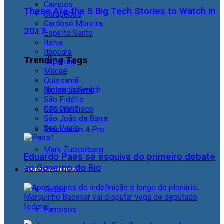
Campos
These Are the 5 Big Tech Stories to Watch in
Carapebus
Cardoso Moreira
2017
Espírito Santo
Italva
Itaocara
Trending Tags
Itaperuna
Macaé
Quissamã
Nintendo Switch
Rio de Janeiro
São Fidélis
São Francisco
CES 2017
São João da Barra
São Paulo
Playstation 4 Pro
Mark Zuckerberg
Eduardo Paes se esquiva do primeiro debate
ao Governo do Rio
Entretenimento
Todos
Famosos