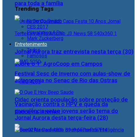
para toda a família
Trending Tags
Nintendo Switch
CES 2017
Playstation 4 Pro
Mark Zuckerberg
Entretenimento
Todos
Jornal Aurora traz entrevista nesta terça (30)
Famosos
sobre o 1° AgroCoop em Campos
Festival Sesc de Inverno com aulas-show de
astronomia no Senac de Rio das Ostras
Cidac orienta população sobre proteção de
Vacinação contra o HPV e queda da
prevalência entre jovens serão tema do
dados na internet
Jornal Aurora desta terça-feira (28)