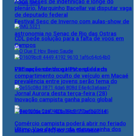
Após meses de indefinição e longe do
plenário, Marquinho Bacellar vai disputar vaga
de deputado federal
Festival Sesc de Inverno com aulas-show de
astronomia no Senac de Rio das Ostras
CDL pede solução para a falta de voos em
Campos
PRF apreende droga escondida em
Vacinação contra o HPV e queda da
compartimento oculto de veículo em Macaé
prevalência entre jovens serão tema do
Jornal Aurora desta terça-feira (28)
Inovação campista ganha palco global
Comércio campista poderá abrir no feriado
Último Voo da Nave, da eterna rainha dos
desta quinta (6) do São Salvador