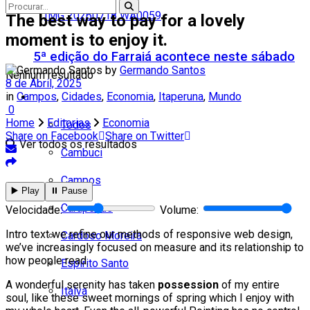
The best way to pay for a lovely
moment is to enjoy it.
5ª edição do Farraiá acontece neste sábado
by
Germando Santos
Nenhum resultado
8 de Abril, 2025
in
Campos
,
Cidades
,
Economia
,
Itaperuna
,
Mundo
Cidades
0
Home
Editorias
Economia
Todos
Share on Facebook
Share on Twitter
Ver todos os resultados
Cambuci
Campos
▶️ Play
⏸️ Pause
Carapebus
Velocidade:
Volume:
Intro text we refine our methods of responsive web design,
Cardoso Moreira
we’ve increasingly focused on measure and its relationship to
how people read.
Espírito Santo
A wonderful serenity has taken
possession
of my entire
Italva
soul, like these sweet mornings of spring which I enjoy with