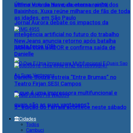
Último Voo da Nave, da eterna rainha dos
Baixinhos, Xuxa reúne milhares de fãs de toda
as idades, em São Paulo
Jornal Aurora debate os impactos da
inteligência artificial no futuro do trabalho
NewJeans anuncia retorno após batalha
nesta terça (09)
judicial com a ADOR e confirma saída de
Danielle
Daniele Souza estreia “Entre Brumas” no
Teatro Firjan SESI Campos
O que é uma impressora multifuncional e
quais são as suas vantagens?
5ª edição do Farraiá acontece neste sábado
Cidades
Todos
Cambuci