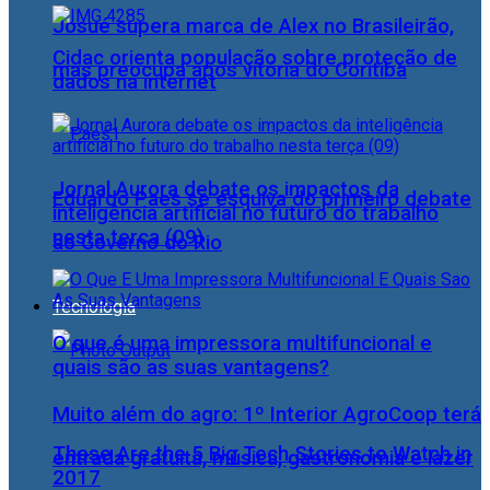
Josué supera marca de Alex no Brasileirão,
Cidac orienta população sobre proteção de
mas preocupa após vitória do Coritiba
dados na internet
Jornal Aurora debate os impactos da
Eduardo Paes se esquiva do primeiro debate
inteligência artificial no futuro do trabalho
nesta terça (09)
ao Governo do Rio
Tecnologia
O que é uma impressora multifuncional e
quais são as suas vantagens?
Muito além do agro: 1º Interior AgroCoop terá
These Are the 5 Big Tech Stories to Watch in
entrada gratuita, música, gastronomia e lazer
2017