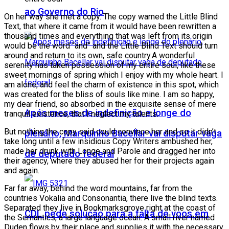
ao Governo do Rio
On her way she met a copy. The copy warned the Little Blind
Text, that where it came from it would have been rewritten a
thousand times and everything that was left from its origin
would be the word “and” and the Little Blind Text should turn
around and return to its own, safe country.A wonderful
serenity has taken possession of my entire soul, like these
sweet mornings of spring which I enjoy with my whole heart. I
am alone, and feel the charm of existence in this spot, which
was created for the bliss of souls like mine. I am so happy,
my dear friend, so absorbed in the exquisite sense of mere
Após meses de indefinição e longe do
tranquil existence, that I neglect my talents.
But nothing the copy said could convince her and so it didn’t
plenário, Marquinho Bacellar vai disputar vaga
take long until a few insidious Copy Writers ambushed her,
made her drunk with Longe and Parole and dragged her into
de deputado federal
their agency, where they abused her for their projects again
and again.
Far far away, behind the word mountains, far from the
countries Vokalia and Consonantia, there live the blind texts.
Separated they live in Bookmarksgrove right at the coast of
CDL pede solução para a falta de voos em
the Semantics, a large language ocean. A small river named
Duden flows by their place and supplies it with the necessary