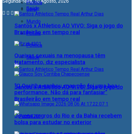
Segunda-feira, 10 Agosto, 2026
Política
Saúde
Geral
Mundo
Santos x Athletico AO VIVO: Siga o jogo do
Brasileirão em tempo real
Polícia
Política
Queixas sexuais na menopausa têm
Saúde
tratamento, diz especialista
“O Coritiba ganhou, mas não foi uma boa
Santos x Athletico AO VIVO: Siga o jogo do
performance. Não dá para fantasiar”
Brasileirão em tempo real
Jovens negros do Rio e da Bahia recebem
bolsa para estudar no exterior