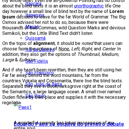
my whole heart. Even the all-powerful Pointing has no control
Itaocara
about the blind texts it is an almost
unorthographic
life One
day however a small line of blind text by the name of
Lorem
Itaperuna
Ipsum
decided to leave for the far World of Grammar. The Big
Oxmox advised her not to do so, because there were
Macaé
thousands of bad Commas, wild Question Marks and devious
Semikoli, but the Little Blind Text didn’t listen.
Quissamã
On the topic of
alignment
, it should be
noted
that users can
choose from the options of
None
,
Left
,
Right,
and
Center
. In
Rio de Janeiro
addition, they also get the options of
Thumbnail
,
Medium
,
Large
&
Fullsize
.
São Fidélis
And if she hasn’t been rewritten, then they are still using her.
São Francisco
Far far away, behind the word mountains, far from the
countries Vokalia and Consonantia, there live the blind texts.
São João da Barra
Separated they live in Bookmarksgrove right at the coast of
the Semantics, a large language ocean. A small river named
São Paulo
Duden flows by their place and supplies it with the necessary
regelialia.
A wonderful serenity has taken possession of my
Eduardo Paes se esquiva do primeiro debate
entire soul