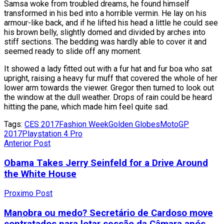
Samsa woke from troubled dreams, he found himself
transformed in his bed into a horrible vermin. He lay on his
armour-like back, and if he lifted his head a little he could see
his brown belly, slightly domed and divided by arches into
stiff sections. The bedding was hardly able to cover it and
seemed ready to slide off any moment.
It showed a lady fitted out with a fur hat and fur boa who sat
upright, raising a heavy fur muff that covered the whole of her
lower arm towards the viewer. Gregor then turned to look out
the window at the dull weather. Drops of rain could be heard
hitting the pane, which made him feel quite sad.
Tags:
CES 2017
Fashion Week
Golden Globes
MotoGP
2017
Playstation 4 Pro
Anterior Post
Obama Takes Jerry Seinfeld for a Drive Around
the White House
Proximo Post
Manobra ou medo? Secretário de Cardoso move